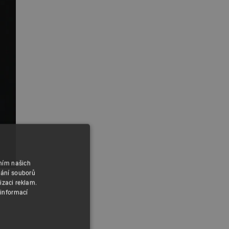
áním našich
vání souborů
izaci reklam.
 informací