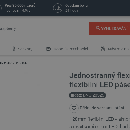
Přes 30 000 názorů
Odeslání během
hodnocení 4.9/5
24 hodin
VYHLEDÁVÁNÍ
Senzory
Roboti a mechanici
Nástroje a s
ED PÁSKY A MATICE
Jednostranný flex
flexibilní LED pá
Index:
DNG-28525
Přidat do seznamu přání
128mm
flexibilní LED vlákno
s desítkami mikro-LED diod