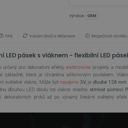
Výrobce:
OEM
FAQ
Vrácení zboží a reklamace
Bezpečnost výrobku
ní LED pásek s vláknem - flexibilní LED pá
 určený pro dekorativní efekty,
elektronické
projekty a model
vé základně, která je chráněna silikonovým povlakem. Vlák
vní světelné vlákno. Může být
napájeno
3V,
je
dlouhé 128 mm
jednu dlouhou LED diodu lze vlákno snadno
stmívat pomocí 
dekorativních prvků až po výrazný lineární světelný efekt 