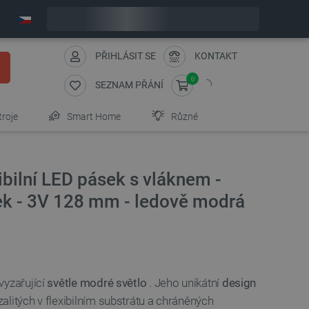
Objednejte do:
1
:
54
:
48
zašleme dnes - GLS!
PŘIHLÁSIT SE
KONTAKT
0
SEZNAM PŘÁNÍ
troje
Smart Home
Různé
ibilní LED pásek s vláknem -
sek - 3V 128 mm - ledově modrá
 vyzařující
světle modré světlo
. Jeho unikátní
design
zalitých v flexibilním substrátu a chráněných