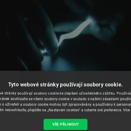
Tyto webové stránky používají soubory cookie.
é stránky používají soubory cookie ke zlepšení uživatelského zážitku. Použív
ránek souhlasíte se všemi soubory cookie v souladu s našimi zásadami použí
e o uživateli a soubory cookie mohou být zpracovávány a používány k personal
Pásek lze volně ohýbat, čímž vznikají poutavé dekorace.
ím nesouhlasíte, přejděte na „Nastavení cookies“ a vyberte své preference.
Více
VŠE PŘIJMOUT