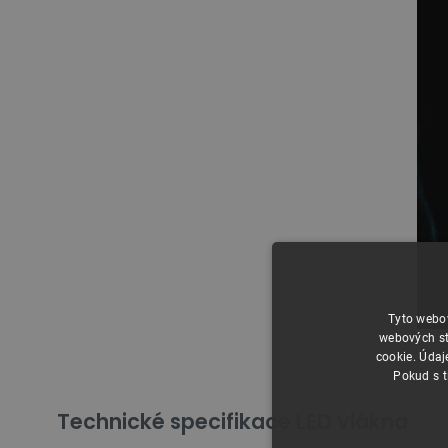
Tyto webov
webových st
cookie. Údaj
Pokud s t
Technické specifikace LED vlákna