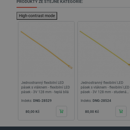
PRODUKTY ZE STEJNÉ KATEGORIE:
PHPSESSID
High-contrast mode
_lb
critData
critAccountId
Jednostranný flexibilní LED
Jednostranný flexibilní LED
pásek s vláknem - flexibilní LED
pásek s vláknem - flexibilní LED
Storage declaration
pásek - 3V 128 mm - teplá bílá
pásek - 3V 128 mm - studená
bílá
Název
Indeks:
DNG-28529
Indeks:
DNG-28524
cartSkuToUrl
Cena
Cena
80,00 Kč
80,00 Kč
_gcl_ls
luigis.env.v2.159265-24552