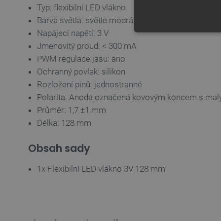
Typ: flexibilní LED vlákno
Barva světla: světle modrá
Napájecí napětí: 3 V
NEZBYTNĚ NUTN
Jmenovitý proud: < 300 mA
PWM regulace jasu: ano
FUNKČNÍ SOUBO
Ochranný povlak: silikon
Rozložení pinů: jednostranné
Polarita: Anoda označená kovovým koncem s ma
Průměr: 1,7 ±1 mm
Délka: 128 mm
Nezbytně nutné soubory cooki
nezbytně nutných souborů coo
Obsah sady
Název
1x Flexibilní LED vlákno 3V 128 mm
udid
__cf_bm
_smvs