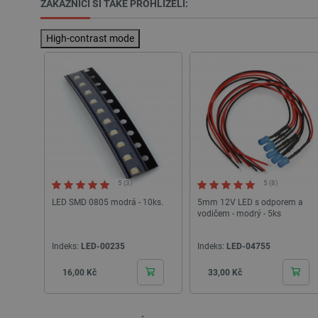
ZÁKAZNÍCI SI TAKÉ PROHLÍŽELI:
VISITOR_PRIVACY_METAD
High-contrast mode
Zásadách ochrany soukrom
PrestaShop-
[abcdef0123456789]{32}
isListDisplay
critCartData
CookieScriptConsent
5 (3)
5 (8)
LED SMD 0805 modrá - 10ks.
5mm 12V LED s odporem a
vodičem - modrý - 5ks
__cf_bm
Indeks:
LED-00235
Indeks:
LED-04755
__cf_bm
Cena
Cena
16,00 Kč
33,00 Kč
_lb_ccc