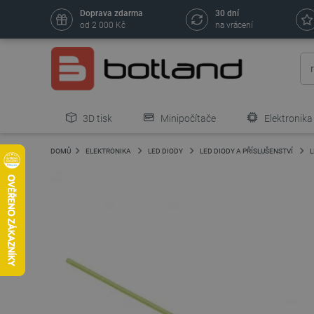
Doprava zdarma
30 dní
od 2 000 Kč
na vrácení
3D tisk
Minipočítače
Elektronika
DOMŮ
ELEKTRONIKA
LED DIODY
LED DIODY A PŘÍSLUŠENSTVÍ
L