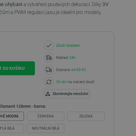
né ohýbání
a vytváření poutavých dekorací. Díky
3V
čům a PWM regulaci jasu je ideální pro modely,
Zboží skladem
Náklad
24h
T DO KOŠÍKU
Doprava
od 69 Kč
30 dní
na vrácení zboží
Zkontrolujte množství
Filament 128mm - barva:
OVĚ MODRÁ
ČERVENÁ
ZELENÁ
PLÁ BÍLÁ
NEUTRÁLNÍ BÍLÁ