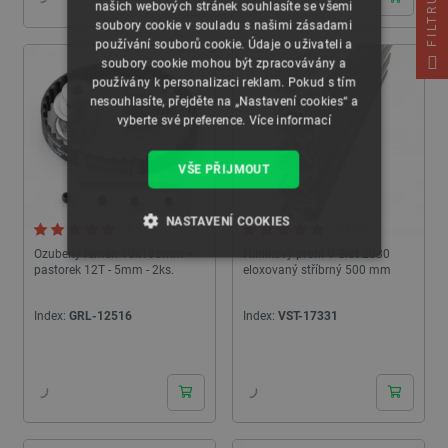
FILTRUJ
našich webových stránek souhlasíte se všemi
soubory cookie v souladu s našimi zásadami
používání souborů cookie. Údaje o uživateli a
soubory cookie mohou být zpracovávány a
používány k personalizaci reklam. Pokud s tím
nesouhlasíte, přejděte na „Nastavení cookies“ a
vyberte své preference.
Více informací
VŠE PŘIJMOUT
NASTAVENÍ COOKIES
5.0 (4)
5.0 (4)
Ozubený řemen 10x198mm +
Hliníkový profil V-Slot 2080
NEZBYTNĚ NUTNÉ SOUBORY
pastorek 12T - 5mm - 2ks.
eloxovaný stříbrný 500 mm
VÝKONOVÉ SOUBORY
Index:
GRL-12516
Index:
VST-17331
24h
24h
SOUBORY CÍLENÍ
FUNKČNÍ SOUBORY