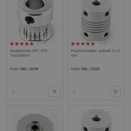
5.0 (1)
5.0 (3)
Ozubené kolo 20T - GT2 -
Pružný konektor - průměr 5 a 5
16x16x8mm
mm
Index:
GRL-13296
Index:
GRL-12525
24h
24h