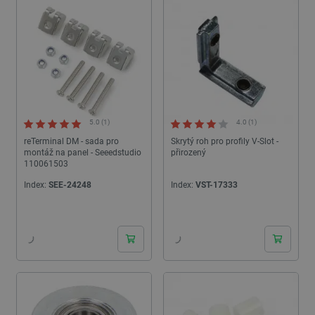
Nezbytně nutné soubory
Výkonové soubory
Soubory cílení
Funkční soubory
Nezbytně nutné soubory cookie umožňují základní
funkce webových stránek, jako je přihlášení
uživatele a správa účtu. Webové stránky nelze bez
nezbytně nutných souborů cookie správně
5.0 (1)
4.0 (1)
používat.
reTerminal DM - sada pro
Skrytý roh pro profily V-Slot -
Poskytovatel
/
montáž na panel - Seeedstudio
přirozený
Název
Vyprší
Doména
110061503
udid
.botland.cz
4 týdny 2
Index:
SEE-24248
Index:
VST-17333
dny
24h
24h
__cf_bm
Cloudflare Inc.
29 minut