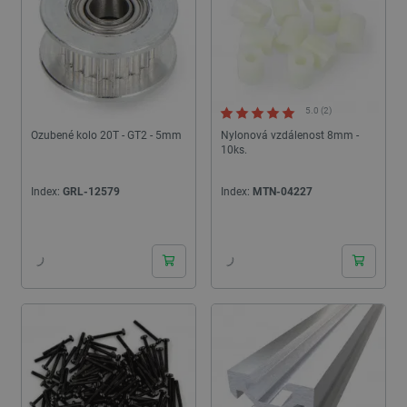
.heureka.group
58 sekund
Zásadách ochrany soukromí Google
5.0 (2)
Ozubené kolo 20T - GT2 - 5mm
Nylonová vzdálenost 8mm -
10ks.
_smvs
.botland.cz
59 minut
53 sekund
Index:
GRL-12579
Index:
MTN-04227
24h
24h
VISITOR_PRIVACY_METADATA
YouTube
5 měsíců
.youtube.com
4 týdny