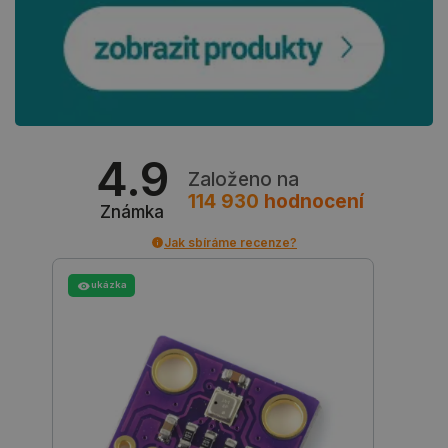
4.9
Založeno na
critAccountId
botland.cz
9 minut
114 930
hodnocení
52 sekund
Známka
Jak sbíráme recenze?
ukázka
Storage declaration