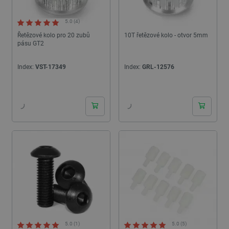
5.0 (4)
Řetězové kolo pro 20 zubů
10T řetězové kolo - otvor 5mm
pásu GT2
Index:
VST-17349
Index:
GRL-12576
24h
24h
5.0 (1)
5.0 (5)