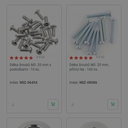
5.0 (2)
5.0 (5)
Délka šroubů M3: 20 mm s
Délka šroubů M3: 20 mm,
podložkami - 10 ks.
příčný řez - 100 ks.
Index:
NSZ-06454
Index:
NSZ-08086
24h
24h