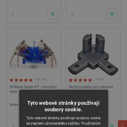
24h
24h
5.0 (14)
5.0 (2)
DFRobot Spider KIT - montážní
Skrytý konektor pro 3stranné
sada
profily V-Slot - černý
Tyto webové stránky používají
Index:
DFR-05960
Index:
VST-17334
soubory cookie.
24h
24h
Tyto webové stránky používají soubory cookie
ke zlepšení uživatelského zážitku. Používáním