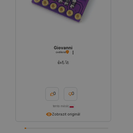
Storage
Název
Popis
type
cartSkuToUrl
Místní
úložiště
_gcl_ls
Místní
úložiště
Giovanni
luigis.env.v2.159265-
Úložiště
245523
relace
ověřené
lbx_ac_easystorage
Úložiště
👍️💪🚀
relace
_cltk
Úložiště
relace
szn:idnts:cch
Místní
úložiště
0
0
sid
Místní
úložiště
tento měsíc
_smvc
Místní
Zobrazit originál
úložiště