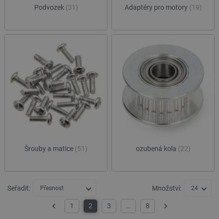
Podvozek
(31)
Adaptéry pro motory
(19)
Šrouby a matice
(51)
ozubená kola
(22)
Seřadit:
Množství:
Přesnost
24
1
2
3
…
8
Předchozí
Další