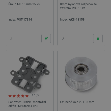
Šroub M3 10 mm 25 ks
8mm nylonová rozpěrka se
závitem M3 - 10 ks.
Index:
VST-17344
Index:
AKS-11159
24h
24h
5.0 (2)
SandwichC Brick - montážní
Ozubené kolo 20T - 3 mm
držák - M5Stack A123