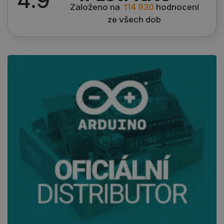
4.9
Založeno na
114 930
hodnocení
ze všech dob
_lb
.botland.cz
Zavřením
prohlížeče
critData
botland.cz
9 minut
51 sekund