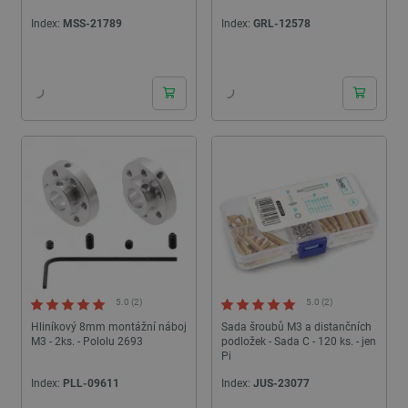
Index:
MSS-21789
Index:
GRL-12578
24h
24h
5.0 (2)
5.0 (2)
Hliníkový 8mm montážní náboj
Sada šroubů M3 a distančních
M3 - 2ks. - Pololu 2693
podložek - Sada C - 120 ks. - jen
Pi
Index:
PLL-09611
Index:
JUS-23077