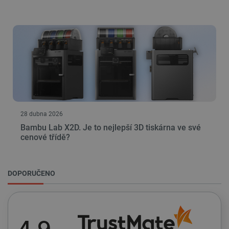
PHPSESSID
PHP.net
Zavřením
botland.cz
prohlížeče
28 dubna 2026
Bambu Lab X2D. Je to nejlepší 3D tiskárna ve své
cenové třídě?
DOPORUČENO