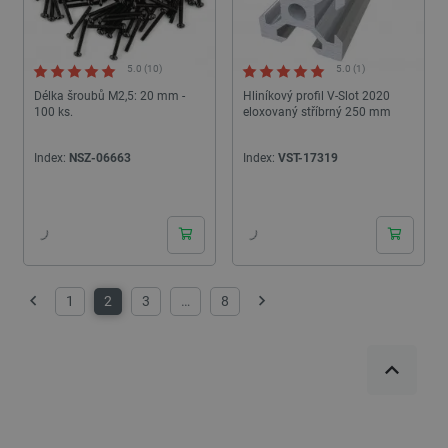
5.0 (10)
5.0 (1)
Délka šroubů M2,5: 20 mm -
Hliníkový profil V-Slot 2020
100 ks.
eloxovaný stříbrný 250 mm
Index:
NSZ-06663
Index:
VST-17319
24h
24h
PrestaShop-
.botland.cz
2 týdny 6
[abcdef0123456789]{32}
dní
1
2
3
…
8
Předchozí
Další
isListDisplay
botland.cz
Zavřením
prohlížeče
critCartData
botland.cz
9 minut