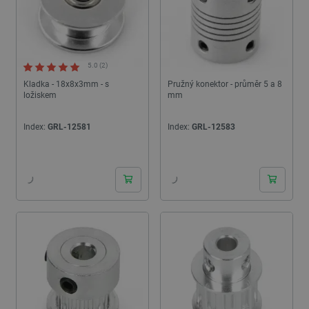
5.0 (2)
Kladka - 18x8x3mm - s
Pružný konektor - průměr 5 a 8
ložiskem
mm
Index:
GRL-12581
Index:
GRL-12583
24h
24h