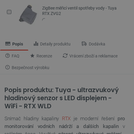
ZigBee měřicí ventil spotřeby vody - Tuya
RTX ZVG2
Popis
Detaily produktu
Dodávka
FAQ
Recenze
Vrácení zboží a reklamace
Bezpečnost výrobku
Popis produktu: Tuya - ultrazvukový
hladinový senzor s LED displejem -
WiFi - RTX WLD
Snímač hladiny kapaliny
RTX
je moderní řešení
pro
monitorování vodních nádrží a dalších kapalin
v
reálném čase. Využívá
přesné ultrazvukové měření
,