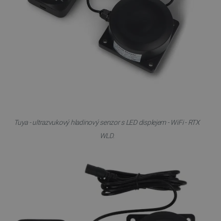
Tuya - ultrazvukový hladinový senzor s LED displejem - WiFi - RTX
WLD.