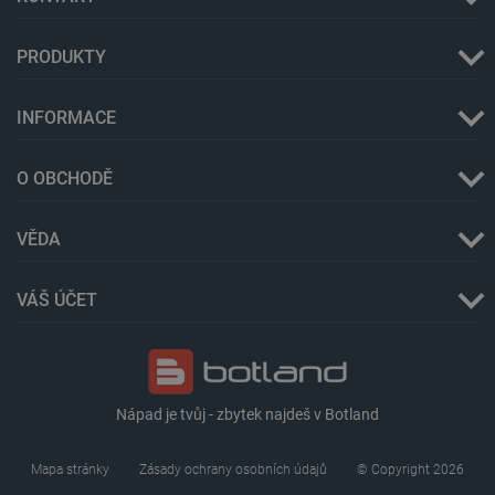
PRODUKTY
INFORMACE
critData
botland.cz
9 minut
51 sekund
O OBCHODĚ
VĚDA
VÁŠ ÚČET
critAccountId
botland.cz
9 minut
52 sekund
Nápad je tvůj - zbytek najdeš v Botland
Mapa stránky
Zásady ochrany osobních údajů
© Copyright 2026