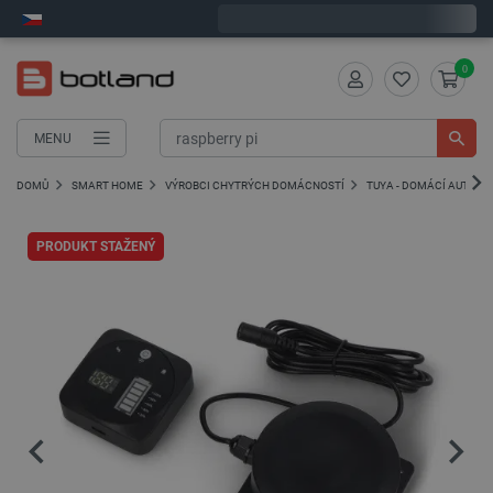
Objednejte do:
10
:
20
:
20
zašleme dnes - GLS!
0
MENU
DOMŮ
SMART HOME
VÝROBCI CHYTRÝCH DOMÁCNOSTÍ
TUYA - DOMÁCÍ AUTOM
PRODUKT STAŽENÝ