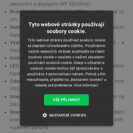
senzorem a displejem (RF 433 MHz)
Rozsah měření
: od 10 cm do 500 cm s přesností ±2
cm
Tyto webové stránky používají
Vestavěný teplotní senzor
: monitoruje teplotu
soubory cookie.
kapaliny a okolí
Tyto webové stránky používají soubory cookie
Výstrahy úrovně
: Nastavení minimálních a
ke zlepšení uživatelského zážitku. Používáním
maximálních prahových hodnot
našich webových stránek souhlasíte se všemi
Historie měření
: denní, měsíční a roční data
soubory cookie v souladu s našimi zásadami
používání souborů cookie. Údaje o uživateli a
LED displej
: snadno čitelný ukazatel hladiny
soubory cookie mohou být zpracovávány a
kapaliny v procentech
používány k personalizaci reklam. Pokud s tím
nesouhlasíte, přejděte na „Nastavení cookies“ a
Odolnost vůči vnějším podmínkám
: stupeň krytí
vyberte své preference.
Více informací
IP65
Integrace chytré domácnosti
: Ovládání zařízení na
VŠE PŘIJMOUT
základě hladiny kapalin
Snadné nastavení
: nejsou potřeba žádné další
NASTAVENÍ COOKIES
brány, funguje s jakýmkoli standardním WiFi
routerem 2,4 GHz
NEZBYTNĚ NUTNÉ SOUBORY