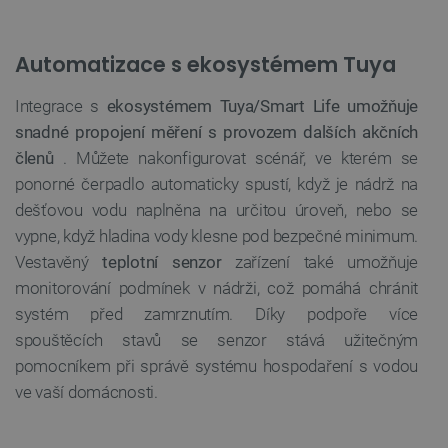
VÝKONOVÉ SOUBORY
Automatizace s ekosystémem Tuya
SOUBORY CÍLENÍ
Integrace s
ekosystémem Tuya/Smart Life umožňuje
FUNKČNÍ SOUBORY
snadné propojení měření s provozem dalších akčních
členů
. Můžete nakonfigurovat scénář, ve kterém se
ponorné čerpadlo automaticky spustí, když je nádrž na
dešťovou vodu naplněna na určitou úroveň, nebo se
Nezbytně nutné soubory
Výkonové soubory
vypne, když hladina vody klesne pod bezpečné minimum.
Soubory cílení
Funkční soubory
Vestavěný
teplotní senzor
zařízení také umožňuje
monitorování podmínek v nádrži, což pomáhá chránit
Nezbytně nutné soubory cookie umožňují základní
funkce webových stránek, jako je přihlášení
systém před zamrznutím. Díky podpoře více
uživatele a správa účtu. Webové stránky nelze bez
nezbytně nutných souborů cookie správně
spouštěcích stavů se senzor stává užitečným
používat.
pomocníkem při správě systému hospodaření s vodou
Poskytovatel
/
Název
Vyprší
ve vaší domácnosti.
Doména
udid
.botland.cz
4 týdny 2
dny