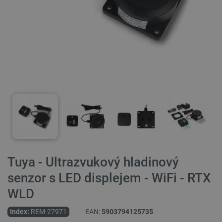
Tuya - Ultrazvukový hladinový
senzor s LED displejem - WiFi - RTX
WLD
Index:
REM-27971
EAN:
5903794125735