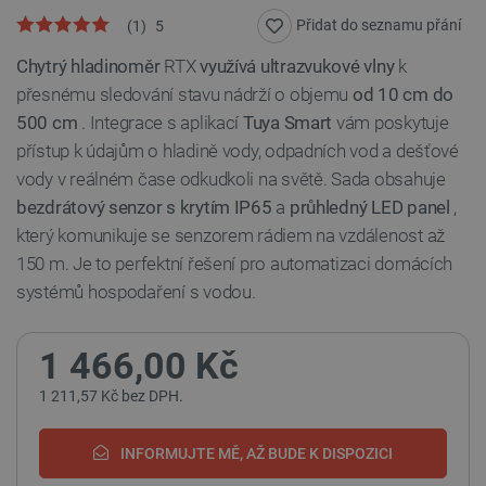
Přidat do seznamu přání
(
1
)
5
Chytrý hladinoměr
RTX
využívá ultrazvukové vlny
k
přesnému sledování stavu nádrží o objemu
od 10 cm do
500 cm
. Integrace s aplikací
Tuya Smart
vám poskytuje
přístup k údajům o hladině vody, odpadních vod a dešťové
vody v reálném čase odkudkoli na světě. Sada obsahuje
bezdrátový senzor s krytím IP65
a
průhledný LED panel
,
který komunikuje se senzorem rádiem na vzdálenost až
150 m. Je to perfektní řešení pro automatizaci domácích
systémů hospodaření s vodou.
1 466,00 Kč
1 211,57 Kč bez DPH.
INFORMUJTE MĚ, AŽ BUDE K DISPOZICI