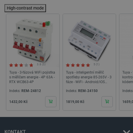
High-contrast mode
3.8 (5)
5 (1)
Tuya - 3-fázová WiFi pojistka
Tuya - inteligentní měřič
Tuya -
s měřičem energie - 4P 63A -
spotřeby energie 85-265V - 3
kontro
RTX WCB63-4P
fáze - WiFi - Android/iOS
kódem
aplikace
_lb
.botland.cz
Zavřením
Indeks:
REM-24812
Indeks:
REM-24150
Indeks
prohlížeče
Cena
Cena
Cena
1432,00 Kč
1819,00 Kč
1659,
KONTAKT