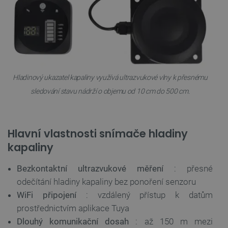
Hladinový ukazatel kapaliny využívá ultrazvukové vlny k přesnému
sledování stavu nádrží o objemu od 10 cm do 500 cm.
Hlavní vlastnosti snímače hladiny
kapaliny
Bezkontaktní ultrazvukové měření
: přesné
odečítání hladiny kapaliny bez ponoření senzoru
WiFi připojení
: vzdálený přístup k datům
prostřednictvím aplikace Tuya
Dlouhý komunikační dosah
: až 150 m mezi