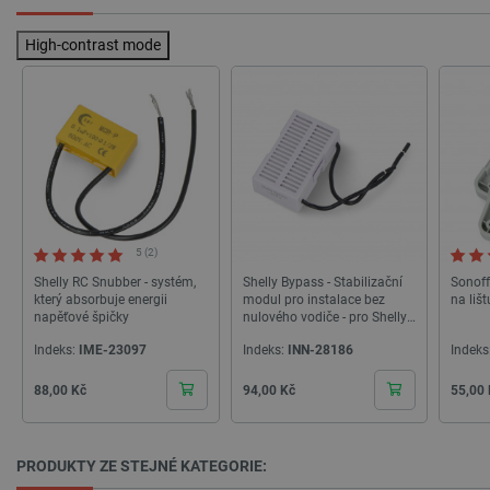
High-contrast mode
_lb_ccc
.botland.cz
1 rok
5 (2)
Shelly RC Snubber - systém,
Shelly Bypass - Stabilizační
Sonoff
který absorbuje energii
modul pro instalace bez
na liš
napěťové špičky
nulového vodiče - pro Shelly
1L/Stmívač 2/Stmívač Shelly
Indeks:
IME-23097
Indeks:
INN-28186
Indeks
Gen3
PHPSESSID
PHP.net
Zavřením
Cena
Cena
Cena
88,00 Kč
94,00 Kč
55,00
botland.cz
prohlížeče
PRODUKTY ZE STEJNÉ KATEGORIE: