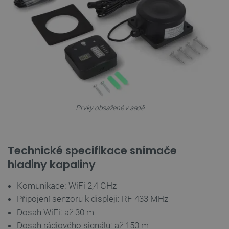
VISITOR_PRIVACY_METADATA
YouTube
5 měsíců
.youtube.com
4 týdny
Prvky obsažené v sadě.
Technické specifikace snímače
hladiny kapaliny
Komunikace: WiFi 2,4 GHz
Připojení senzoru k displeji: RF 433 MHz
PrestaShop-
.botland.cz
2 týdny 6
[abcdef0123456789]{32}
dní
Dosah WiFi: až 30 m
Dosah rádiového signálu: až 150 m