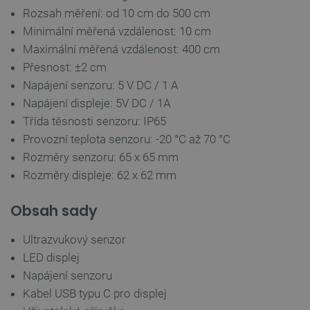
Rozsah měření: od 10 cm do 500 cm
Minimální měřená vzdálenost: 10 cm
isListDisplay
botland.cz
Zavřením
prohlížeče
Maximální měřená vzdálenost: 400 cm
Přesnost: ±2 cm
Napájení senzoru: 5 V DC / 1 A
Napájení displeje: 5V DC / 1A
critCartData
botland.cz
9 minut
Třída těsnosti senzoru: IP65
54 sekund
Provozní teplota senzoru: -20 °C až 70 °C
Rozměry senzoru: 65 x 65 mm
Rozměry displeje: 62 x 62 mm
Obsah sady
Ultrazvukový senzor
LED displej
CookieScriptConsent
CookieScript
2 měsíce
botland.cz
4 týdny
Napájení senzoru
Kabel USB typu C pro displej