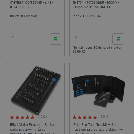
otevírání obrazovek - 2 ks -
telefon / fotoaparát - Modrý -
IF145-023-2
KrugerMatz KM1366-BL
Index:
NTT-27049
Index:
LEC-20547
24h
24h
Nejnižší cena 30 dní před slevou:
60,00 Kč
5.0 (3)
5.0 (4)
iFixit Mako Precision Bit Set -
iFixit Pro Tech Toolkit – Sada
sada přesných bitů se
nástrojů pro opravu elektroniky