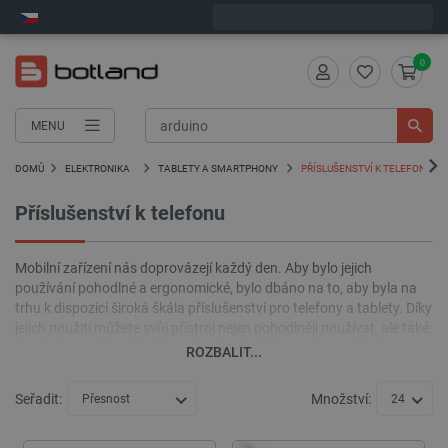
Expedujeme v pondělí
0
MENU
DOMŮ
ELEKTRONIKA
TABLETY A SMARTPHONY
PŘÍSLUŠENSTVÍ K TELEFONU
Příslušenství k telefonu
Mobilní zařízení nás doprovázejí každý den. Aby bylo jejich
používání pohodlné a ergonomické, bylo dbáno na to, aby byla na
trhu k dispozici široká škála příslušenství pro telefony a tablety. Díky
jejich použití můžete svůj přístroj nejen pohodlněji používat, ale také
ho chránit v případě pádu, nebo do něj přidat zcela nové funkce,
ROZBALIT...
například termovizi, díky infračervené kameře FLIR dostupné v náš
obchod.
Seřadit:
Množství:
Přesnost
24