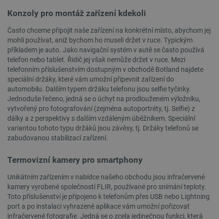
Konzoly pro montáž zařízení kdekoli
Často chceme připojit naše zařízení na konkrétní místo, abychom jej
mohli používat, aniž bychom ho museli držet v ruce. Typickým
příkladem je auto. Jako navigační systém v autě se často používá
telefon nebo tablet. Řidič jej však nemůže držet v ruce. Mezi
telefonním příslušenstvím dostupným v obchodě Botland najdete
speciální držáky, které vám umožní připevnit zařízení do
__cf_bm
Cloudflare Inc.
29 minut
automobilu. Dalším typem držáku telefonu jsou selfie tyčinky.
.webshopapp.com
56 sekund
Jednoduše řečeno, jedná se o úchyt na prodlouženém výložníku,
vytvořený pro fotografování (zejména autoportréty, tj. Selfie) z
dálky a z perspektivy s dalším vzdáleným úběžníkem. Speciální
variantou tohoto typu držáků jsou závěsy, tj. Držáky telefonů se
zabudovanou stabilizací zařízení.
Termovizní kamery pro smartphony
Unikátním zařízením v nabídce našeho obchodu jsou infračervené
_lb_ccc
.botland.cz
1 rok
kamery vyrobené společností FLIR, používané pro snímání teploty.
Toto příslušenství je připojeno k telefonům přes USB nebo Lightning
port a po instalaci vyhrazené aplikace vám umožní pořizovat
infračervené fotografie. Jedná se o zcela jedinečnou funkci, která