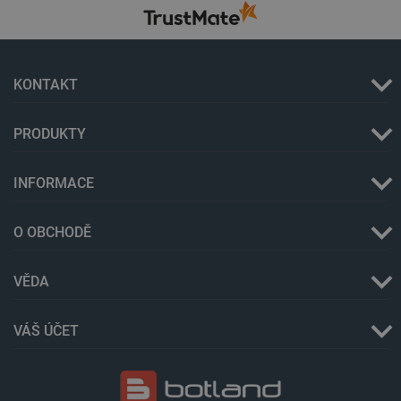
KONTAKT
PRODUKTY
critAccountId
botland.cz
9 minut
52 sekund
INFORMACE
O OBCHODĚ
VĚDA
VÁŠ ÚČET
Storage declaration