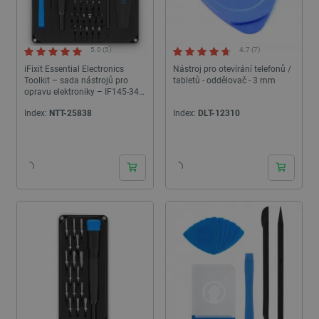
5.0 (5)
4.7 (7)
iFixit Essential Electronics
Nástroj pro otevírání telefonů /
Toolkit – sada nástrojů pro
tabletů - oddělovač - 3 mm
opravu elektroniky – IF145-348-
5
Index:
NTT-25838
Index:
DLT-12310
24h
24h