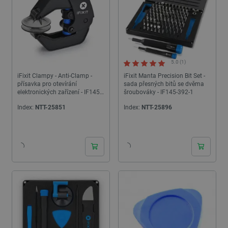
5.0 (1)
iFixit Clampy - Anti-Clamp -
iFixit Manta Precision Bit Set -
přísavka pro otevírání
sada přesných bitů se dvěma
elektronických zařízení - IF145-
šroubováky - IF145-392-1
513-2
Index:
NTT-25851
Index:
NTT-25896
24h
24h