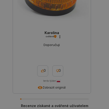
_lb
.botland.cz
Zavřením
prohlížeče
Karolina
ověřené
Doporučuji
0
0
tento týden
Zobrazit originál
critData
botland.cz
9 minut
51 sekund
Recenze získané a ověřené uživatelem