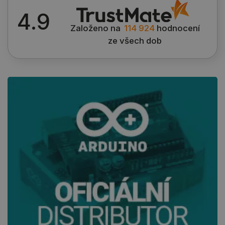
4.9
Založeno na
114 924
hodnocení
ze všech dob
Zásadách ochrany soukromí Google
_smvs
.botland.cz
59 minut
53 sekund
VISITOR_PRIVACY_METADATA
YouTube
5 měsíců
.youtube.com
4 týdny