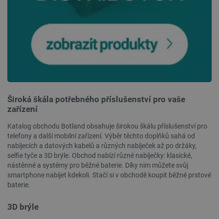
Široká škála potřebného příslušenství pro vaše
PrestaShop-
.botland.cz
2 týdny 6
[abcdef0123456789]{32}
dní
zařízení
Katalog obchodu Botland obsahuje širokou škálu příslušenství pro
telefony a další mobilní zařízení. Výběr těchto doplňků sahá od
nabíjecích a datových kabelů a různých nabíječek až po držáky,
selfie tyče a 3D brýle. Obchod nabízí různé nabíječky: klasické,
isListDisplay
botland.cz
Zavřením
prohlížeče
nástěnné a systémy pro běžné baterie. Díky nim můžete svůj
smartphone nabíjet kdekoli. Stačí si v obchodě koupit běžné prstové
baterie.
3D brýle
critCartData
botland.cz
9 minut
54 sekund