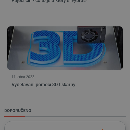
Pájecí cín - co to je a který si vybrat?
Nezbytně nutné soubory
Výkonové soubory
Soubory cílení
Funkční soubory
Nezbytně nutné soubory cookie umožňují základní
funkce webových stránek, jako je přihlášení
uživatele a správa účtu. Webové stránky nelze bez
nezbytně nutných souborů cookie správně
používat.
Poskytovatel
/
Název
Vyprší
Doména
udid
.botland.cz
4 týdny 2
dny
11 ledna 2022
Vydělávání pomocí 3D tiskárny
DOPORUČENO
__cf_bm
Cloudflare Inc.
29 minut
.heureka.group
58 sekund