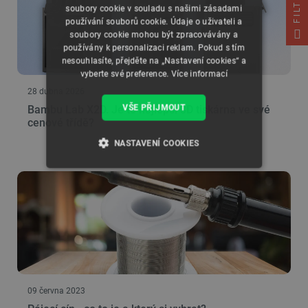
FILTRUJ
soubory cookie v souladu s našimi zásadami
používání souborů cookie. Údaje o uživateli a
soubory cookie mohou být zpracovávány a
používány k personalizaci reklam. Pokud s tím
nesouhlasíte, přejděte na „Nastavení cookies“ a
vyberte své preference.
Více informací
28 dubna 2026
VŠE PŘIJMOUT
Bambu Lab X2D. Je to nejlepší 3D tiskárna ve své
cenové třídě?
NASTAVENÍ COOKIES
NEZBYTNĚ NUTNÉ SOUBORY
VÝKONOVÉ SOUBORY
SOUBORY CÍLENÍ
FUNKČNÍ SOUBORY
09 června 2023