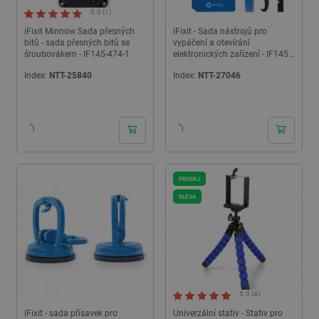
5.0 (1)
iFixit Minnow Sada přesných
iFixit - Sada nástrojů pro
bitů - sada přesných bitů se
vypáčení a otevírání
šroubovákem - IF145-474-1
elektronických zařízení - IF145-
364-1
Index:
NTT-25840
Index:
NTT-27046
24h
24h
PRODEJ
SLEVA
5.0 (4)
iFixit - sada přísavek pro
Univerzální stativ - Stativ pro