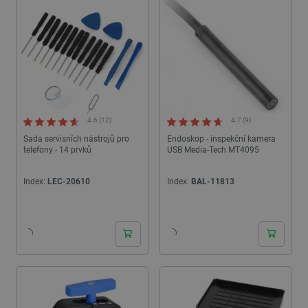
4.6 (12)
4.7 (9)
Sada servisních nástrojů pro
Endoskop - inspekční kamera
telefony - 14 prvků
USB Media-Tech MT4095
Index:
LEC-20610
Index:
BAL-11813
24h
24h