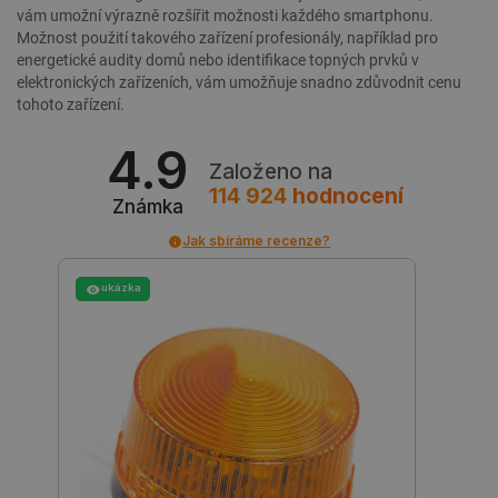
vám umožní výrazně rozšířit možnosti každého smartphonu.
Možnost použití takového zařízení profesionály, například pro
energetické audity domů nebo identifikace topných prvků v
elektronických zařízeních, vám umožňuje snadno zdůvodnit cenu
tohoto zařízení.
4.9
Založeno na
PHPSESSID
PHP.net
Zavřením
114 924
hodnocení
Známka
botland.cz
prohlížeče
Jak sbíráme recenze?
ukázka