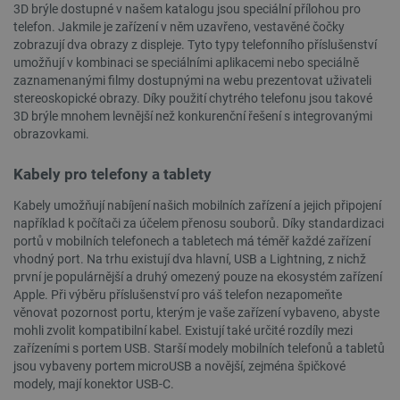
3D brýle dostupné v našem katalogu jsou speciální přílohou pro
telefon. Jakmile je zařízení v něm uzavřeno, vestavěné čočky
zobrazují dva obrazy z displeje. Tyto typy telefonního příslušenství
umožňují v kombinaci se speciálními aplikacemi nebo speciálně
zaznamenanými filmy dostupnými na webu prezentovat uživateli
stereoskopické obrazy. Díky použití chytrého telefonu jsou takové
3D brýle mnohem levnější než konkurenční řešení s integrovanými
obrazovkami.
Kabely pro telefony a tablety
CookieScriptConsent
CookieScript
2 měsíce
botland.cz
4 týdny
Kabely umožňují nabíjení našich mobilních zařízení a jejich připojení
například k počítači za účelem přenosu souborů. Díky standardizaci
portů v mobilních telefonech a tabletech má téměř každé zařízení
vhodný port. Na trhu existují dva hlavní, USB a Lightning, z nichž
první je populárnější a druhý omezený pouze na ekosystém zařízení
Apple. Při výběru příslušenství pro váš telefon nezapomeňte
věnovat pozornost portu, kterým je vaše zařízení vybaveno, abyste
mohli zvolit kompatibilní kabel. Existují také určité rozdíly mezi
zařízeními s portem USB. Starší modely mobilních telefonů a tabletů
jsou vybaveny portem microUSB a novější, zejména špičkové
__cf_bm
Cloudflare Inc.
29 minut
modely, mají konektor USB-C.
.bambulab.com
54 sekund