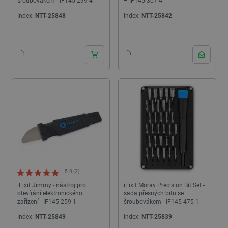
šroubovákem - IF145-299-4
– IF145-307-4
Index:
NTT-25848
Index:
NTT-25842
5.0 (3)
iFixit Jimmy - nástroj pro
iFixit Moray Precision Bit Set -
otevírání elektronického
sada přesných bitů se
zařízení - IF145-259-1
šroubovákem - IF145-475-1
Index:
NTT-25849
Index:
NTT-25839