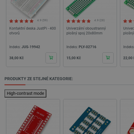
4.9 (59)
4.9 (28)
_smvs
.botland.cz
59 minut
Kontaktní deska JustPi - 400
Univerzální oboustranný
Univer
53 sekund
otvorů
plošný spoj 20x80mm
plošn
Indeks:
JUS-19942
Indeks:
PLY-02716
Indeks
Cena
Cena
Cena
38,00 Kč
15,00 Kč
22,00
VISITOR_PRIVACY_METADATA
YouTube
5 měsíců
.youtube.com
4 týdny
PRODUKTY ZE STEJNÉ KATEGORIE:
High-contrast mode