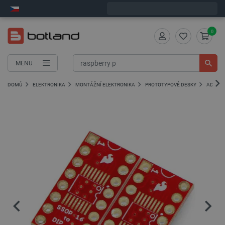
Expedujeme v pondělí
0
MENU
DOMŮ
ELEKTRONIKA
MONTÁŽNÍ ELEKTRONIKA
PROTOTYPOVÉ DESKY
ADAPTÉ