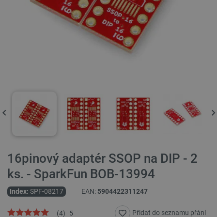
16pinový adaptér SSOP na DIP - 2
ks. - SparkFun BOB-13994
Index:
SPF-08217
EAN:
5904422311247
Přidat do seznamu přání
(
4
)
5