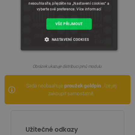
nesouhlasíte, přejděte na „Nastavení cookies“ a
vyberte své preference.
Více informací
VŠE PŘIJMOUT
NASTAVENÍ COOKIES
NEZBYTNĚ NUTNÉ SOUBORY
Obrázek ukazuje distribuci pinů modulu.
VÝKONOVÉ SOUBORY
SOUBORY CÍLENÍ
Sada neobsahuje
proužek goldpin
, lze jej
zakoupit samostatně.
FUNKČNÍ SOUBORY
Nezbytně nutné soubory
Výkonové soubory
Užitečné odkazy
Soubory cílení
Funkční soubory