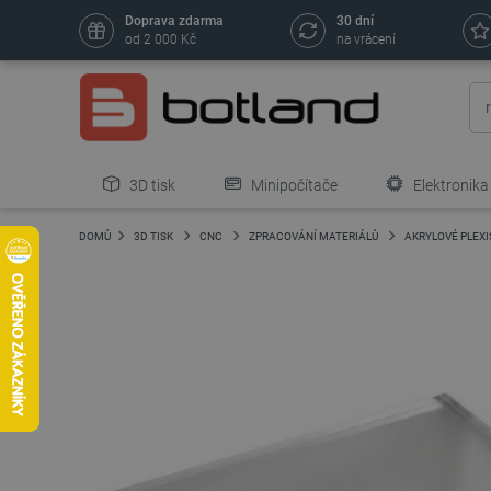
Doprava zdarma
30 dní
od 2 000 Kč
na vrácení
3D tisk
Minipočítače
Elektronika
DOMŮ
3D TISK
CNC
ZPRACOVÁNÍ MATERIÁLŮ
AKRYLOVÉ PLEXI