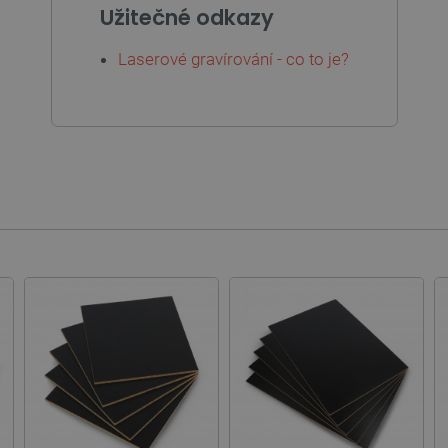
Užitečné odkazy
Laserové gravírování - co to je?
Nezbytně nutné soubory
Výkonové soubory
Soubory cílení
Funkční soubor
e umožňují základní funkce webových stránek, jako je přihlášení uživatele a správa účtu.
kie správně používat.
Poskytovatel
/
Vyprší
Popis
Doména
.botland.cz
4 týdny 2
Tento cookie se používá k jedinečné identifikaci z
dny
webové stránce, aby sledovala používání a zlepši
Cloudflare Inc.
29 minut
Tento soubor cookie se používá k rozlišení mezi l
.heureka.group
58 sekund
přínosné, aby bylo možné podávat platné zprávy o
stránek.
.botland.cz
59 minut
Tento cookie se používá k řízení stavu uživatelsk
53 sekund
na stránky.
ATA
YouTube
5 měsíců
Tento soubor cookie slouží k ukládání souhlasu u
.youtube.com
4 týdny
pro jejich interakci s webem. Zaznamenává údaje
í Google
různými zásadami ochrany osobních údajů a nastav
jejich preference budou v budoucích sezeních re
.botland.cz
2 týdny 6
Tento soubor cookie je nutný pro provoz obchodu