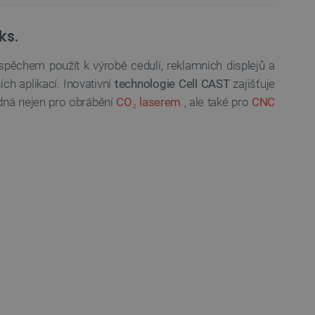
ks.
úspěchem použít k výrobě cedulí, reklamních displejů a
ích aplikací.
Inovativní
technologie Cell CAST
zajišťuje
odná nejen pro obrábění
CO₂ laserem
, ale také pro
CNC