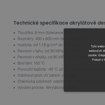
Technické specifikace akrylátové de
Tloušťka: 8 mm (tolerance ±5 %)
Rozměry: 400 x 600 mm (tolerance ±5 %)
Hustota: od 1,18 g/cm³ do 1,20 g/cm³
Tyto webov
Pevnost v tahu: od 50 MPa do 77 MPa
webových st
cookie. Údaj
Pevnost v ohybu: od 80 MPa do 120 MPa
Pokud s t
Bod tání: 160 °C
Provozní teplota: -40 °C až 80 °C (nepřetržitý provo
Odolnost proti UV záření: vynikající
Chemická odolnost: odolný vůči zředěným kyseliná
Výrobní proces: Akrylátový odlitek
NEZBYTNĚ NUTN
FUNKČNÍ SOUBO