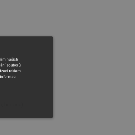
áním našich
vání souborů
izaci reklam.
 informací
, benzínu)