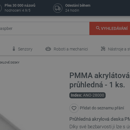
Přes 30 000 názorů
Odeslání během
hodnocení 4.9/5
24 hodin
VYHLEDÁVÁNÍ
Senzory
Roboti a mechanici
Nástroje a s
SKLOVÉ DESKY
PMMA akrylátová
průhledná - 1 ks.
Index:
ANO-28000
Přidat do seznamu přání
Průhledná
akrylová deska 
Díky své bezbarvosti ji lze s