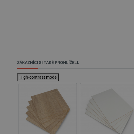
Nezbytně nutné soubory cooki
nezbytně nutných souborů coo
Název
ZÁKAZNÍCI SI TAKÉ PROHLÍŽELI:
udid
High-contrast mode
__cf_bm
_smvs
VISITOR_PRIVACY_METAD
Zásadách ochrany soukrom
PrestaShop-