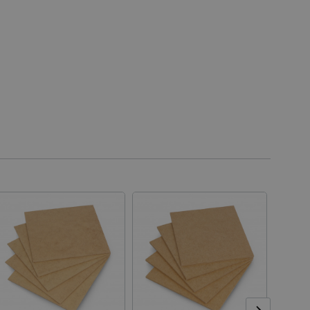
y
 Webové stránky nelze bez
ařízení, která mají přístup k
la uživatelskou zkušenost.
idmi a roboty. To je pro web
 používání jejich webových
é relace napříč požadavky
živatele a volby soukromí
 o souhlasu návštěvníka s
ením, které zajistí, že
spektovány.
 založeného na enginu