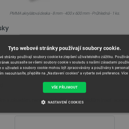
PMMA akrylátová deska - 8 mm - 400 x 600 mm - Průhledná - 1 ks.
sky
Tyto webové stránky používají soubory cookie.
é stránky používají soubory cookie ke zlepšení uživatelského zážitku. Použív
ránek souhlasíte se všemi soubory cookie v souladu s našimi zásadami použí
e o uživateli a soubory cookie mohou být zpracovávány a používány k personal
ím nesouhlasíte, přejděte na „Nastavení cookies“ a vyberte své preference.
Více
z)
VŠE PŘIJMOUT
m a zásadám; není odolný vůči rozpouštědlům (např. acetonu
NASTAVENÍ COOKIES
É SOUBORY
VÝKONOVÉ SOUBORY
SOUBORY CÍLENÍ
RY