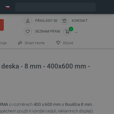
Objednejte do:
10
:
37
:
39
zašleme dnes - GLS!
PŘIHLÁSIT SE
KONTAKT
0
SEZNAM PŘÁNÍ
troje
Smart Home
Různé
 deska - 8 mm - 400x600 mm -
PMMA
o rozměrech
400 x 600 mm
a
tloušťce 8 mm
.
 úspěchem použít k výrobě cedulí, reklamních displejů