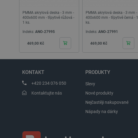
_lb
PMMA akrylová deska - 3 mm -
PMMA akrylová deska - 3 mm -
400x600 mm - třpytivě růžová -
400x600 mm - třpytivě černá - 
critData
1 ks.
ks.
Indeks:
ANO-27995
Indeks:
ANO-27991
critAccountId
Cena
Cena
469,00 Kč
469,00 Kč
Storage declaration
Název
KONTAKT
PRODUKTY
cartSkuToUrl
+420 234 076 050
Slevy
_gcl_ls
Kontaktujte nás
Nové produkty
luigis.env.v2.159265-24552
Nejčastěji nakupované
lbx_ac_easystorage
Nápady na dárky
_cltk
szn:idnts:cch
sid