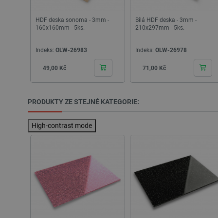
[abcdef0123456789]{32}
isListDisplay
HDF deska sonoma - 3mm -
Bílá HDF deska - 3mm -
160x160mm - 5ks.
210x297mm - 5ks.
critCartData
Indeks:
OLW-26983
Indeks:
OLW-26978
CookieScriptConsent
Cena
Cena
49,00 Kč
71,00 Kč
__cf_bm
PRODUKTY ZE STEJNÉ KATEGORIE:
__cf_bm
High-contrast mode
_lb_ccc
PHPSESSID