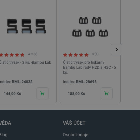
líčovou roli při umožnění
relacemi a správou účtů.
Popis
4.9 (9)
5 (1)
Čistič trysek - 3 ks. -Bambu Lab
Čistič trysek pro tiskárny
Jehla n
Bambu Lab řady H2D a H2C - 5
- 5 kus
ks.
Indeks:
BML-24038
Indeks:
BML-28695
Indeks:
Cena
Cena
Cen
144,00 Kč
188,00 Kč
40,0
VĚDA
VÁŠ ÚČET
 ukládání uživatelských
Blog
Osobní údaje
ož uživatelům poskytuje více
nalytics, podle dokumentace