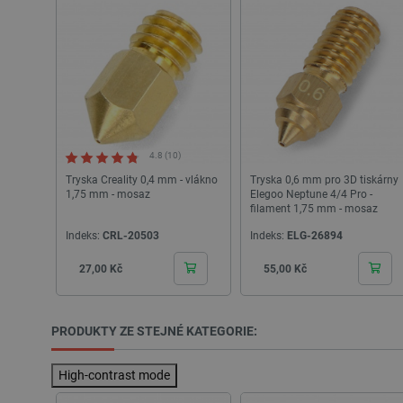
__cf_bm
__cf_bm
_lb_ccc
4.8 (10)
Tryska Creality 0,4 mm - vlákno
Tryska 0,6 mm pro 3D tiskárny
1,75 mm - mosaz
Elegoo Neptune 4/4 Pro -
filament 1,75 mm - mosaz
PHPSESSID
Indeks:
CRL-20503
Indeks:
ELG-26894
Cena
Cena
27,00 Kč
55,00 Kč
_lb
PRODUKTY ZE STEJNÉ KATEGORIE:
critData
High-contrast mode
critAccountId