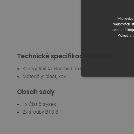
Tyto webov
webových st
cookie. Údaj
Pokud s t
Technické specifikace čističe trysek
Kompatibilita: Bambu Lab H2D, H2C
Materiály: plast, kov
NEZBYTNĚ NUTN
Obsah sady
FUNKČNÍ SOUBO
1x Čistič trysek
2x šrouby BT3-8
Nezbytně nutné soubory cooki