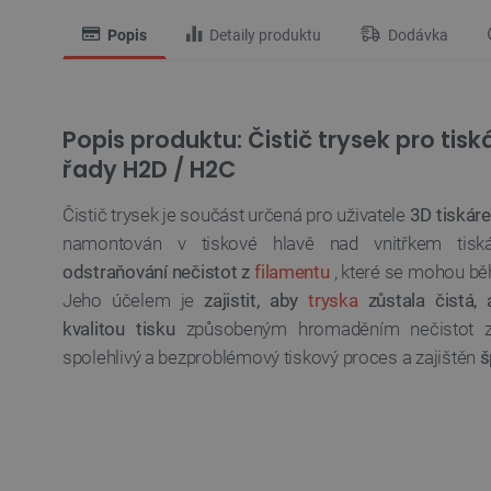
Popis
Detaily produktu
Dodávka
Popis produktu: Čistič trysek pro ti
řady H2D / H2C
Čistič trysek je součást určená pro uživatele
3D tiskár
namontován v tiskové hlavě nad vnitřkem ti
odstraňování nečistot z
filamentu
, které se mohou bě
Jeho účelem je
zajistit, aby
tryska
zůstala čistá,
kvalitou tisku
způsobeným hromaděním nečistot z f
spolehlivý a bezproblémový tiskový proces a zajištěn
š