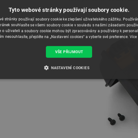
Tyto webové stránky používají soubory cookie.
é stránky používají soubory cookie ke zlepšení uživatelského zážitku. Použív
ránek souhlasíte se všemi soubory cookie v souladu s našimi zásadami použí
e o uživateli a soubory cookie mohou být zpracovávány a používány k personal
ím nesouhlasíte, přejděte na „Nastavení cookies“ a vyberte své preference.
Více
VŠE PŘIJMOUT
NASTAVENÍ COOKIES
É SOUBORY
VÝKONOVÉ SOUBORY
SOUBORY CÍLENÍ
RY
Nezbytně nutné soubory
Výkonové soubory
Soubory cílení
Funkční soubor
e umožňují základní funkce webových stránek, jako je přihlášení uživatele a správa účtu.