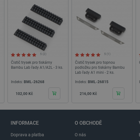
52 sekund
momentálně přihlášen na webové stránce. Hraje k
základních funkcí souvisejících s uživatelskými 
Storage type
Místní úložiště
Místní úložiště
3
Úložiště relace
5 (2)
5 (1)
Čistič trysek pro tiskárny
Čistič trysek pro topnou
Úložiště relace
Bambu Lab řady A1/A2L - 3 ks.
podložku pro tiskárny Bambu
Úložiště relace
Lab řady A1 mini - 2 ks.
Místní úložiště
Indeks:
BML-26268
Indeks:
BML-26815
Místní úložiště
Cena
Cena
102,00 Kč
216,00 Kč
Místní úložiště
Poskytovatel
/
Vyprší
Popis
INFORMACE
O OBCHODĚ
Poskytovatel
Doména
Vyprší
Popis
kytovatel
/
Doména
/
Vyprší
Popis
.botland.cz
1 rok 1
Tento soubor cookie se používá k
ména
Doprava a platba
O nás
měsíc
preferencí a informací o relaci, c
Google LLC
59
Tento název souboru cookie je spojen s Google Universal A