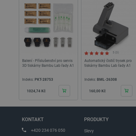
Storage declaration
Název
cartSkuToUrl
_gcl_ls
luigis.env.v2.159265-24552
5 (3)
Balení - Příslušenství pro servis
Automatický čistič trysek pro
lbx_ac_easystorage
3D tiskárny Bambu Lab řady A1
tiskárny Bambu Lab řady A1
_cltk
szn:idnts:cch
Indeks:
PKT-28753
Indeks:
BML-26308
sid
Cena
Cena
1024,74 Kč
160,00 Kč
_smvc
Název
KONTAKT
PRODUKTY
Název
Pos
Název
smvr
Do
+420 234 076 050
Slevy
_gat