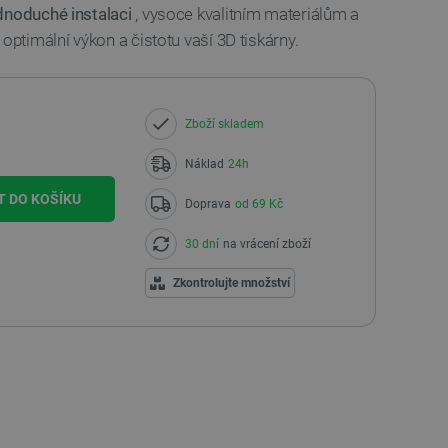
dnoduché instalaci
, vysoce kvalitním materiálům a
optimální výkon a čistotu vaší 3D tiskárny.
Zboží skladem
Náklad
24h
T DO KOŠÍKU
Doprava
od 69 Kč
30 dní
na vrácení zboží
Zkontrolujte množství