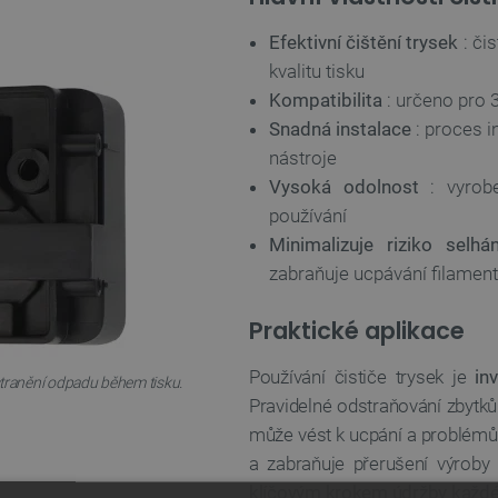
Efektivní čištění trysek
: či
kvalitu tisku
Kompatibilita
: určeno pro 
Snadná instalace
: proces i
nástroje
Vysoká odolnost
: vyrobe
používání
Minimalizuje riziko selhán
zabraňuje ucpávání filamen
Praktické aplikace
Používání čističe trysek je
in
dstranění odpadu během tisku.
Pravidelné odstraňování zbytků
může vést k ucpání a problém
a zabraňuje přerušení výrob
klíčovým krokem údržby každ