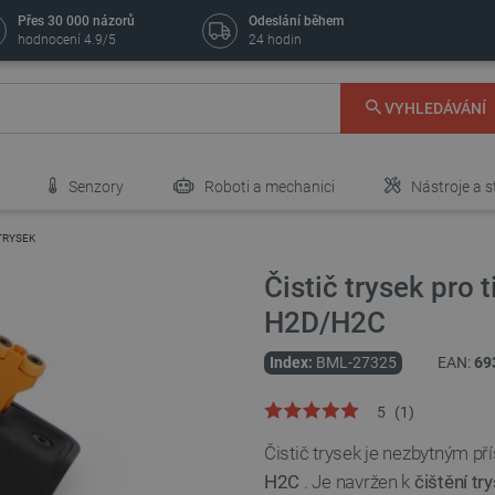
Přes 30 000 názorů
Odeslání během
hodnocení 4.9/5
24 hodin
VYHLEDÁVÁNÍ
Senzory
Roboti a mechanici
Nástroje a s
 TRYSEK
Čistič trysek pro
H2D/H2C
Index:
BML-27325
EAN:
69
5
(
1
)
Čistič trysek je nezbytným p
H2C
. Je navržen k
čištění t