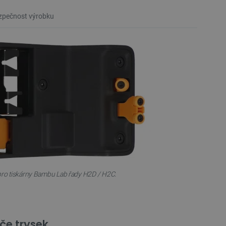
pečnost výrobku
 pro tiskárny Bambu Lab řady H2D / H2C.
iče trysek