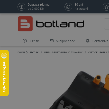
Doprava zdarma
30 dní
od 2 000 Kč
na vrácení
3D tisk
Minipočítače
Elektronika
DOMŮ
3D TISK
PŘÍSLUŠENSTVÍ PRO 3D TISKÁRNY
ČISTIČE JEHEL A