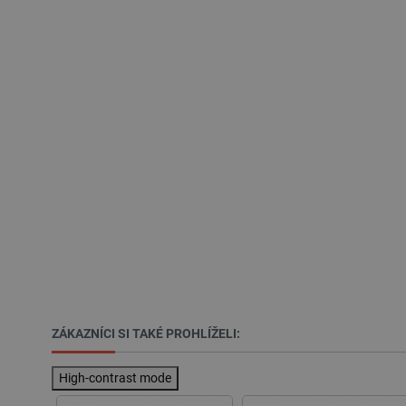
nezbytně nutných souborů coo
Název
udid
__cf_bm
_smvs
VISITOR_PRIVACY_METAD
Zásadách ochrany soukrom
PrestaShop-
[abcdef0123456789]{32}
isListDisplay
ZÁKAZNÍCI SI TAKÉ PROHLÍŽELI:
critCartData
High-contrast mode
CookieScriptConsent