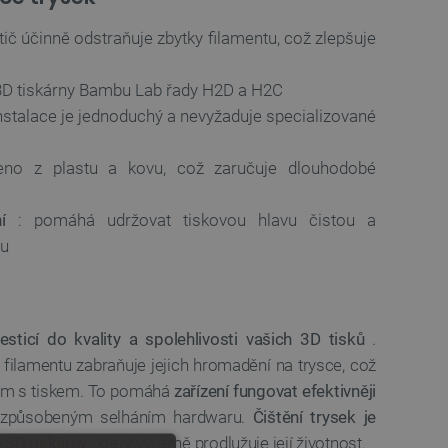
stič účinně odstraňuje zbytky filamentu, což zlepšuje
3D tiskárny Bambu Lab řady H2D a H2C
nstalace je jednoduchý a nevyžaduje specializované
no z plastu a kovu, což zaručuje dlouhodobé
í
: pomáhá udržovat tiskovou hlavu čistou a
tu
vesticí do kvality a spolehlivosti vašich 3D tisků
.
 filamentu zabraňuje jejich hromadění na trysce, což
ům s tiskem. To pomáhá
zařízení fungovat efektivněji
y způsobeným selháním hardwaru.
Čištění trysek je
é
3D tiskárny
, který výrazně prodlužuje její životnost.