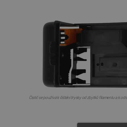
Čistič se používá k čištění trysky od zbytků filamentu a k o