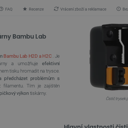
FAQ
Recenze
Vrácení zboží a reklamace
Bez
skárny Bambu Lab
en
Bambu Lab H2D a H2C
. Je
skárny a umožňuje
efektivní
hem tisku hromadit na trysce.
 a předcházet problémům s
ilamentu. Tím je zajištěn
pičkový výkon
tiskárny.
Čistič trysek
Hlavní vlastnosti čist