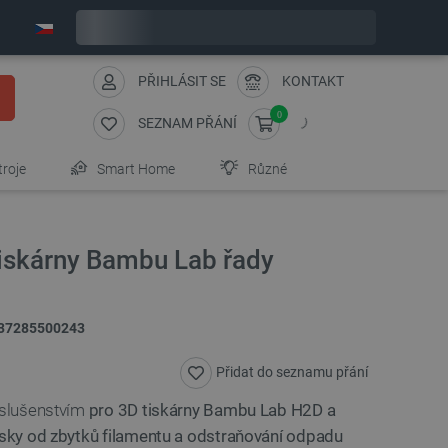
Expedujeme v pátek
PŘIHLÁSIT SE
KONTAKT
0
SEZNAM PŘÁNÍ
troje
Smart Home
Různé
 tiskárny Bambu Lab řady
37285500243
Přidat do seznamu přání
říslušenstvím
pro 3D tiskárny Bambu Lab H2D a
rysky od zbytků filamentu a odstraňování odpadu