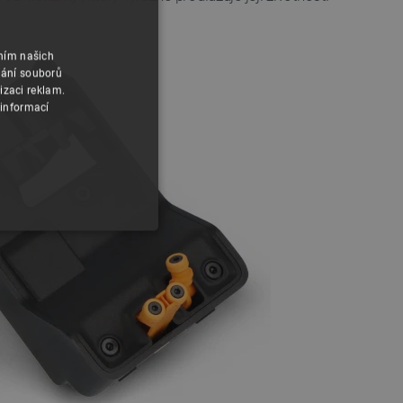
áním našich
vání souborů
izaci reklam.
 informací
y
 Webové stránky nelze bez