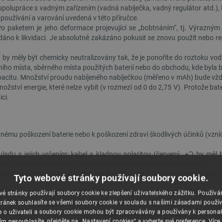
olupráce s vadným zařízením (vadná nabíječka, vadný regulátor atd.), K
a používání a varování uvedená v této příručce.
 paketem je jeho deformace projevující se „bobtnáním“, tj. Výrazným
dáno k likvidaci. Je absolutně zakázáno pokusit se znovu použít nebo 
 měly být chemicky neutralizovány tak, že je ponoříte do roztoku vody s
čního místa, sběrného místa použitých baterií nebo do obchodu, kde byla 
pacitu. Množství proudu nabíjeného nabíječkou (měřeno v mAh) bude vždy 
ožství energie, které nelze vybít (v rozmezí od 0 do 2,75 V). Protože bat
ici.
atnému poškození baterie nebo k poškození zdraví škodlivých účinků (vzní
ladu s jejich určením: kabel s kladnou polaritou (červený „+“) by měl
í být připojen k zápornému portu na nabíječce (označen symbolem „-“).
jakékoli formy. Vlhký povrch kabelů může vést k nepřesnému nabíjení 
Tyto webové stránky používají soubory cookie.
é stránky používají soubory cookie ke zlepšení uživatelského zážitku. Použív
é poškození. Proto je třeba věnovat zvláštní pozornost řádné ochraně o
ránek souhlasíte se všemi soubory cookie v souladu s našimi zásadami použí
ným nárazům, nepropichujte jej, neudělejte tvrdými předměty ani nešla
e o uživateli a soubory cookie mohou být zpracovávány a používány k personal
ní obalu a nepředvídané, potenciálně nebezpečné vedlejší účinky. Nepř
ím nesouhlasíte, přejděte na „Nastavení cookies“ a vyberte své preference.
Více