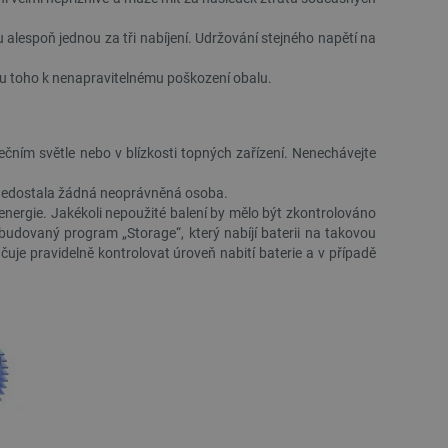
 používání jejich webových
 alespoň jednou za tři nabíjení. Udržování stejného napětí na
 souhlasu s používáním
ajištěn soulad se
ité kategorie souborů
edku toho k nenapravitelnému poškození obalu.
e PHP. Toto je univerzální
lací uživatelů. Obvykle se
 může být specifické pro
čním světle nebo v blízkosti topných zařízení. Nenechávejte
lášeného stavu uživatele
ií nedostala žádná neoprávněná osoba.
 zátěže, aby se zajistilo, že
energie. Jakékoli nepoužité balení by mělo být zkontrolováno
aci prohlížení směřovány na
ránek a uživatelský komfort.
dovaný program „Storage“, který nabíjí baterii na takovou
učuje pravidelně kontrolovat úroveň nabití baterie a v případě
kých uživatelských údajů pro
 což zajišťuje více
 pro účet, který je
líčovou roli při umožnění
relacemi a správou účtů.
Popis