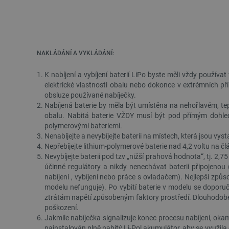
__cf_bm
_smvs
NAKLÁDÁNÍ A VYKLÁDÁNÍ:
VISITOR_PRIVACY_METAD
Zásadách ochrany soukrom
K nabíjení a vybíjení baterií LiPo byste měli vždy používa
elektrické vlastnosti obalu nebo dokonce v extrémních př
PrestaShop-
obsluze používané nabíječky.
[abcdef0123456789]{32}
Nabíjená
baterie by měla být umístěna na nehořlavém, tep
isListDisplay
obalu. Nabitá baterie VŽDY musí být pod přímým dohlede
polymerovými bateriemi.
Nenabíjejte a nevybíjejte baterii na místech, která jsou v
critCartData
Nepřebíjejte lithium-polymerové baterie nad 4,2 voltu na 
Nevybíjejte baterii pod tzv „nižší prahová hodnota“, tj. 2,
CookieScriptConsent
účinné regulátory a nikdy nenechávat baterii připojenou
nabíjení , vybíjení nebo práce s ovladačem). Nejlepší způs
modelu nefunguje). Po vybití baterie v modelu se doporuč
__cf_bm
ztrátám napětí způsobeným faktory prostředí. Dlouhodobé 
poškození.
Jakmile nabíječka signalizuje konec procesu nabíjení, okam
__cf_bm
nainstalován plně nabitý Li-Pol akumulátor, aby se využila