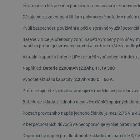
Informace o bezpečném používání, manipulaci a skladování l
Děkujeme za zakoupení lithium-polymerové baterie v našem 
Kvůli bezpečnosti používání a péči o správné využití potenciál
Baterie v ruce je přenosný zdroj napětí vyrobený pro účely
napětí a proud generovaný baterií) a motorem (který podle je
Aktuální kapacitu baterie LiPo lze určit vynásobením indexu 
Například:
Baterie 2200mAh (2,2Ah), 11,1V 30C
Výpočet aktuální kapacity:
2,2 Ah x 30 C = 66 A.
Proto se ujistěte, že motor pracující v modelu nespotřebovává 
Baterie se skládá z jednoho nebo více článků spojených doh
Rozsah provozního napětí jednoho článku je mezi 2,75 V a 4,
Z bezpečnostních důvodů se nedoporučuje vybíjet baterii pod
Doporučené napětí pro dlouhodobé skladování baterií je 3,7 V 