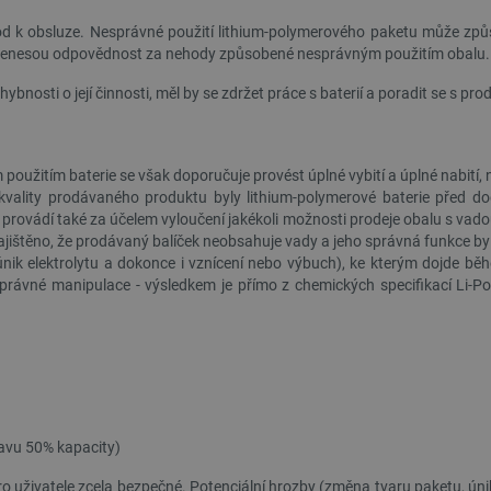
d k obsluze. Nesprávné použití lithium-polymerového paketu může způs
tor nenesou odpovědnost za nehody způsobené nesprávným použitím obalu.
hybnosti o její činnosti, měl by se zdržet práce s baterií a poradit se s pr
m použitím baterie se však doporučuje provést úplné vybití a úplné nabití
kvality prodávaného produktu byly lithium-polymerové baterie před do
 provádí také za účelem vyloučení jakékoli možnosti prodeje obalu s vadou
je zajištěno, že prodávaný balíček neobsahuje vady a jeho správná funkce 
únik elektrolytu a dokonce i vznícení nebo výbuch), ke kterým dojde bě
ávné manipulace - výsledkem je přímo z chemických specifikací Li-Pol
tavu 50% kapacity)
ro uživatele zcela bezpečné. Potenciální hrozby (změna tvaru paketu, úni