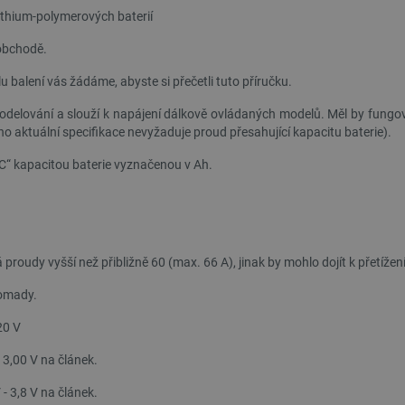
ithium-polymerových baterií
obchodě.
u balení vás žádáme, abyste si přečetli tuto příručku.
 modelování a slouží k napájení dálkově ovládaných modelů. Měl by fun
ho aktuální specifikace nevyžaduje proud přesahující kapacitu baterie).
„C“ kapacitou baterie vyznačenou v Ah.
proudy vyšší než přibližně 60 (max. 66 A), jinak by mohlo dojít k přetížení
romady.
20 V
 3,00 V na článek.
- 3,8 V na článek.