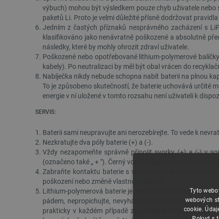
výbuch) mohou být výsledkem pouze chyb uživatele nebo sp
paketů Li. Proto je velmi důležité přísně dodržovat pravidl
Jedním z častých příznaků nesprávného zacházení s LiPo
klasifikováno jako nenávratně poškozené a absolutně pře
následky, které by mohly ohrozit zdraví uživatele.
Poškozené nebo opotřebované lithium-polymerové balíčky by
kabely). Po neutralizaci by měl být obal vrácen do recykla
Nabíječka nikdy nebude schopna nabít baterii na plnou ka
To je způsobeno skutečností, že baterie uchovává určité mn
energie v ní uložené v tomto rozsahu není uživateli k dispoz
SERVIS:
Baterii sami neupravujte ani nerozebírejte. To vede k nevr
Nezkratujte dva póly baterie (+) a (-).
Vždy nezapomeňte správně připojit svorky (+) a (-) v sou
(označeno také „ + "). Černý vodič (záporná polarita) mus
Zabraňte kontaktu baterie s vodou nebo jinou tekutinou 
poškození nebo změně vlastností článků.
Tyto webov
Lithium-polymerová baterie je velmi citlivá na mechanick
webových st
pádem, nepropichujte, nevyhazujte, nevystavujte jej sil
cookie. Údaj
prakticky v každém případě za následek nevratné poškoze
Pokud s t