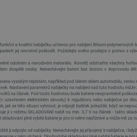
Cloudflare Inc.
29 minut
Tento soubor cookie se používá k rozlišení mezi l
.heureka.group
58 sekund
přínosné, aby bylo možné podávat platné zprávy o
stránek.
.botland.cz
59 minut
Tento cookie se používá k řízení stavu uživatelsk
53 sekund
na stránky.
ATA
YouTube
5 měsíců
Tento soubor cookie slouží k ukládání souhlasu u
.youtube.com
4 týdny
pro jejich interakci s webem. Zaznamenává údaje
í Google
různými zásadami ochrany osobních údajů a nastav
t funkční a kvalitní nabíječku určenou pro nabíjení lithium-polymerových
jejich preference budou v budoucích sezeních re
ípadech jej nevratně poškodit. Požádejte svého prodejce o pomoc s výbě
.botland.cz
2 týdny 6
Tento soubor cookie je nutný pro provoz obchodu
dní
PrestaShop.
elně odolném a nevodivém materiálu. Rovněž odstraňte všechny hořlavé ma
botland.cz
Zavřením
Tento soubor cookie se používá k uložení vašich p
m dospělé osoby. Nenechávejte baterii bez dozoru v doprovodu dětí n
prohlížeče
zobrazují.
ystavena vysokým teplotám, například pod čelním sklem automobilu, venku n
botland.cz
9 minut
Tento soubor cookie se používá k zajištění toho,
54 sekund
košíku neměnil při procházení různých stránek o
článek. Nastavení parametrů nabíječky na nabíjení nad tuto hodnotu může
obchodu a jeho pozdějším návratu.
75 voltů na článek. Pod touto hodnotou bude baterie neopravitelně poškoze
CookieScript
2 měsíce
Tento soubor cookie používá služba Cookie-Scri
 (v uzavřeném elektrickém obvodu) k regulátoru nebo nabíječce po dlou
botland.cz
4 týdny
předvoleb souhlasu se soubory cookie návštěvník
ob, jak se této situaci vyhnout, je odpojit balíček pokaždé, když se nepo
cookie Cookie-Script.com fungoval správně.
uje ji v režimu SKLADOVÁNÍ nabít na min. 3,7 V na článek - takto skla
Cloudflare Inc.
29 minut
Tento soubor cookie se používá k rozlišení mezi l
skladování plně vybité baterie je pro ni velmi nepříznivé a může mít za
.bambulab.com
54 sekund
přínosné, aby bylo možné podávat platné zprávy o
stránek.
žitě ji odpojte od nabíječky. Nenechávejte jej připojený k nabíječce, i k
Cloudflare Inc.
29 minut
Tento soubor cookie se používá k rozlišení mezi l
 energie v něm uložená. Dlouhodobé skladování plně nabité baterie je pro