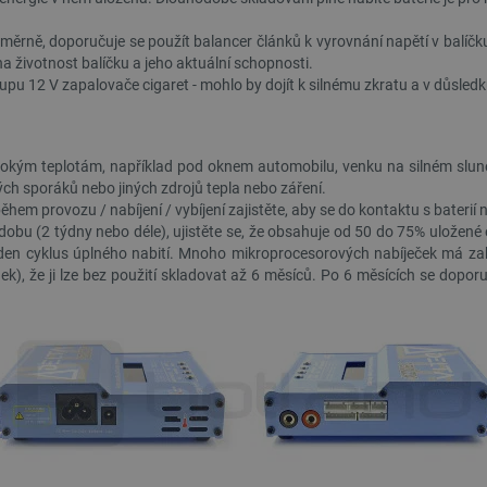
.webshopapp.com
56 sekund
přínosné, aby bylo možné podávat platné zprávy o
stránek.
měrně, doporučuje se použít balancer článků k vyrovnání napětí v balíčku
.botland.cz
1 rok
Tento soubor cookie se používá k uložení vašeho
v na životnost balíčku a jeho aktuální schopnosti.
souborů cookie na webových stránkách, čímž je z
zákonnými požadavky na získání souhlasu pro urč
stupu 12 V zapalovače cigaret - mohlo by dojít k silnému zkratu a v důsl
cookie.
PHP.net
Zavřením
Cookie generovaný aplikacemi založenými na jazyc
botland.cz
prohlížeče
identifikátor používaný k udržování proměnných re
jedná o náhodně vygenerované číslo, jeho použití
sokým teplotám, například pod oknem automobilu, venku na silném slune
daný web, ale dobrým příkladem je udržování přih
vých sporáků nebo jiných zdrojů tepla nebo záření.
mezi stránkami.
ěhem provozu / nabíjení / vybíjení zajistěte, aby se do kontaktu s bater
.botland.cz
Zavřením
Tento soubor cookie se používá pro účely rozložení
dobu (2 týdny nebo déle), ujistěte se, že obsahuje od 50 do 75% uložené 
prohlížeče
požadavky na webové stránky budou při každé rel
stejný server, což zvyšuje výkonnost webových st
en cyklus úplného nabití. Mnoho mikroprocesorových nabíječek má zabu
nek), že ji lze bez použití skladovat až 6 měsíců. Po 6 měsících se dopor
botland.cz
9 minut
Tento soubor cookie se používá k ukládání kritic
51 sekund
zvýšení výkonnosti a funkčnosti webových stránek,
personalizované uživatelské zkušenosti.
botland.cz
9 minut
Tento soubor cookie slouží k uložení identifikátoru
52 sekund
momentálně přihlášen na webové stránce. Hraje k
základních funkcí souvisejících s uživatelskými 
Storage type
Místní úložiště