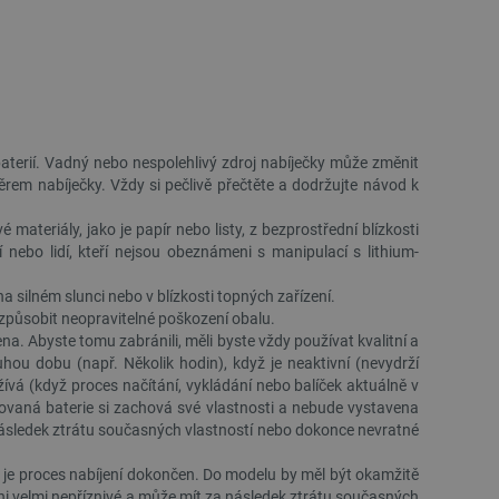
idmi a roboty. To je pro web
 používání jejich webových
é relace napříč požadavky
živatele a volby soukromí
 o souhlasu návštěvníka s
ením, které zajistí, že
 baterií. Vadný nebo nespolehlivý zdroj nabíječky může změnit
spektovány.
rem nabíječky. Vždy si pečlivě přečtěte a dodržujte návod k
 založeného na enginu
teriály, jako je papír nebo listy, z bezprostřední blízkosti
referencí, jak se produkty
ebo lidí, kteří nejsou obeznámeni s manipulací s lithium-
a silném slunci nebo v blízkosti topných zařízení.
 aby se obsah nákupního
bchodu nebo při opuštění
 způsobit neopravitelné poškození obalu.
na. Abyste tomu zabránili, měli byste vždy používat kvalitní a
pt.com k zapamatování
hou dobu (např. Několik hodin), když je neaktivní (nevydrží
ů. Je nutné, aby banner
užívá (když proces načítání, vykládání nebo balíček aktuálně v
dovaná baterie si zachová své vlastnosti a nebude vystavena
idmi a roboty. To je pro web
 následek ztrátu současných vlastností nebo dokonce nevratné
 používání jejich webových
dyž je proces nabíjení dokončen. Do modelu by měl být okamžitě
idmi a roboty. To je pro web
 ni velmi nepříznivé a může mít za následek ztrátu současných