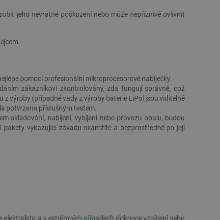
obit jeho nevratné poškození nebo může nepříznivě ovlivnit
odejcem.
, nejlépe pomocí profesionální mikroprocesorové nabíječky.
dáním zákazníkovi zkontrolovány, zda fungují správně, což
 z výroby (případné vady z výroby baterie LiPol jsou viditelné
byla potvrzena příslušným testem.
hem skladování, nabíjení, vybíjení nebo provozu obalu, budou
 pakety vykazující závadu okamžitě a bezprostředně po její
k elektrolytu a v extrémních případech dokonce vznícení nebo