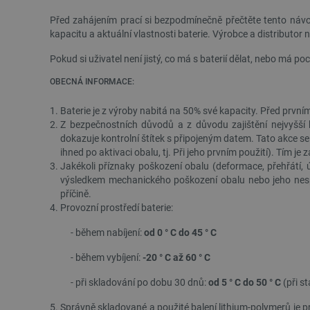
Před zahájením prací si bezpodmínečně přečtěte tento návo
kapacitu a aktuální vlastnosti baterie. Výrobce a distribu
Pokud si uživatel není jistý, co má s baterií dělat, nebo má poc
OBECNÁ INFORMACE:
Baterie je z výroby nabitá na 50% své kapacity. Před první
Z bezpečnostních důvodů a z důvodu zajištění nejvyšší 
dokazuje kontrolní štítek s připojeným datem. Tato akce se
ihned po aktivaci obalu, tj. Při jeho prvním použití). Tím 
Jakékoli příznaky poškození obalu (deformace, přehřátí, 
výsledkem mechanického poškození obalu nebo jeho nespr
příčině.
Provozní prostředí baterie:
- během nabíjení:
od 0 ° C do 45 ° C
- během vybíjení:
-20 ° C až 60 ° C
- při skladování po dobu 30 dnů:
od 5 ° C do 50 ° C
(při s
Správně skladované a použité balení lithium-polymerů je p