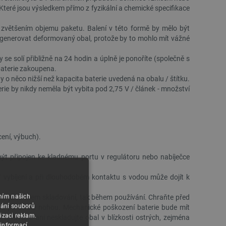
teré jsou výsledkem přímo z fyzikální a chemické specifikace
 zvětšením objemu paketu. Balení v této formě by mělo být
regenerovat deformovaný obal, protože by to mohlo mít vážné
e solí přibližně na 24 hodin a úplně je ponoříte (společně s
baterie zakoupena.
o něco nižší než kapacita baterie uvedená na obalu / štítku.
erie by nikdy neměla být vybita pod 2,75 V / článek - množství
cení, výbuch).
 být připojen ke kladnému portu v regulátoru nebo nabíječce
/ vybíjení a při dlouhodobém kontaktu s vodou může dojít k
áním našich
balu jak během skladování, tak během používání. Chraňte před
vání souborů
pejte po obalu nohou. Mechanické poškození baterie bude mít
izaci reklam.
epravujte ani neskladujte obal v blízkosti ostrých, zejména
 informací