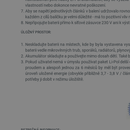
vlastností nebo dokonce nevratné poškození.
Aby se napětí jednotlivých článků v balení udržovalo rovno
_lb_ccc
každém z cílů balíčku je velmi důležité - má to pozitivní vli
Nepřipojujte baterii přímo k síťové zásuvce 230 V ani k vý
ÚLOŽNÝ PROSTOR:
PHPSESSID
Neskladujte baterii na místech, kde by byla vystavena vy
baterii vedle mikrovlnných trub, sporáků, radiátorů, plyno
Akumulátor skladujte a používejte mimo dosah dětí. Také b
_lb
Pokud uživatel nemá v úmyslu používat paket Li-Pol delší 
proudem a alespoň jednou za 6 měsíců by měl být proved
úroveň uložené energie (obvykle přibližně 3,7 - 3,8 V / člá
critData
potřeby ji dobít v režimu úložiště.
critAccountId
Storage declaration
Název
cartSkuToUrl