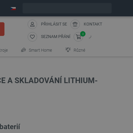
Expedujeme v pondělí
PŘIHLÁSIT SE
KONTAKT
0
SEZNAM PŘÁNÍ
troje
Smart Home
Různé
E A SKLADOVÁNÍ LITHIUM-
baterií