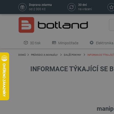
Doprava zdarma
30 dní
od 2 000 Kč
na vrácení
3D tisk
Minipočítače
Elektronika
DOMŮ
PRŮVODCI A MANUÁLY
DALŠÍ POKYNY
INFORMACE TÝKAJÍCÍ
INFORMACE TÝKAJÍCÍ SE 
manipu