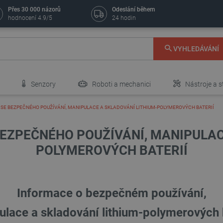
Přes 30 000 názorů
Odeslání během
hodnocení 4.9/5
24 hodin
VYHLEDÁVÁNÍ
Senzory
Roboti a mechanici
Nástroje a s
 SE BEZPEČNÉHO POUŽÍVÁNÍ, MANIPULACE A SKLADOVÁNÍ LITHIUM-POLYMEROVÝCH BATERIÍ
BEZPEČNÉHO POUŽÍVÁNÍ, MANIPULAC
POLYMEROVÝCH BATERIÍ
Informace o bezpečném používání,
lace a skladování lithium-polymerových 