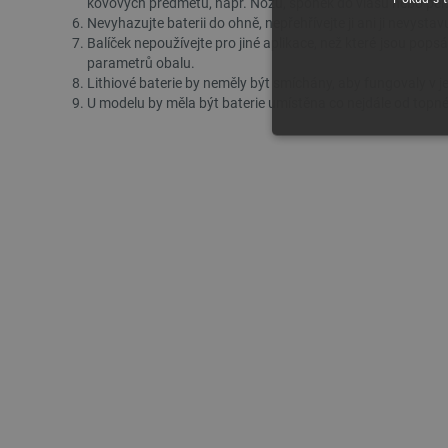
kovových předmětů, např. Nožů, sponek do vlasů nebo per
Nevyhazujte baterii do ohně, nepřehřívejte ji ani ji nevyst
Balíček nepoužívejte pro jiné aplikace, než které jsou po
parametrů obalu.
Lithiové baterie by neměly být smíchány, aby fungovaly v j
U modelu by měla být baterie umístěna co nejdále od topn
NEZBYTNĚ NUTN
FUNKČNÍ SOUBO
Nezbytně nutné soubory cooki
nezbytně nutných souborů coo
Název
udid