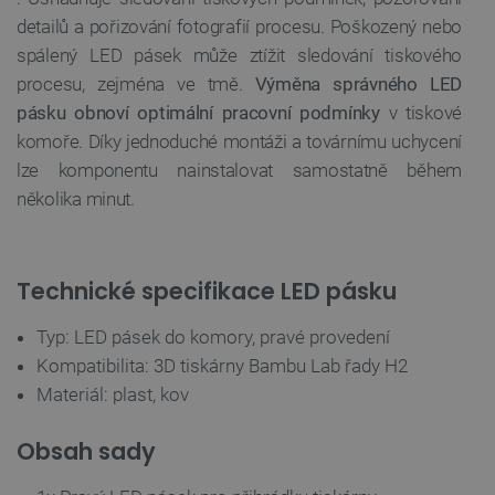
detailů a pořizování fotografií procesu. Poškozený nebo
Nezbytně nutné soubory
Výkonové soubory
spálený LED pásek může ztížit sledování tiskového
Soubory cílení
Funkční soubory
procesu, zejména ve tmě.
Výměna správného LED
pásku obnoví optimální pracovní podmínky
v tiskové
Nezbytně nutné soubory cookie umožňují základní
komoře. Díky jednoduché montáži a továrnímu uchycení
funkce webových stránek, jako je přihlášení
uživatele a správa účtu. Webové stránky nelze bez
lze komponentu nainstalovat samostatně během
nezbytně nutných souborů cookie správně
používat.
několika minut.
Poskytovatel
/
Název
Vyprší
Doména
udid
.botland.cz
4 týdny 2
Technické specifikace LED pásku
dny
Typ: LED pásek do komory, pravé provedení
Kompatibilita: 3D tiskárny Bambu Lab řady H2
Materiál: plast, kov
Obsah sady
__cf_bm
Cloudflare Inc.
29 minut
.heureka.group
58 sekund