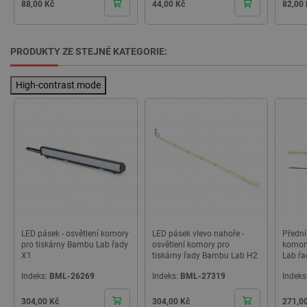
54 sekund
Cena
Cena
Cena
88,00 Kč
44,00 Kč
82,00
PRODUKTY ZE STEJNÉ KATEGORIE:
High-contrast mode
CookieScriptConsent
CookieScript
2 měsíce
botland.cz
4 týdny
LED pásek - osvětlení komory
LED pásek vlevo nahoře -
Přední
pro tiskárny Bambu Lab řady
osvětlení komory pro
komor
X1
tiskárny řady Bambu Lab H2
Lab ř
Indeks:
BML-26269
Indeks:
BML-27319
Indeks
__cf_bm
Cloudflare Inc.
29 minut
Cena
Cena
Cena
.bambulab.com
54 sekund
304,00 Kč
304,00 Kč
271,0