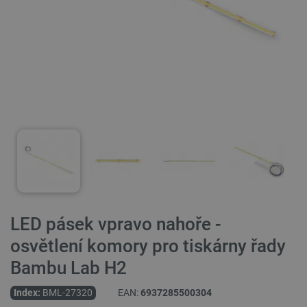
LED pásek vpravo nahoře -
osvětlení komory pro tiskárny řady
Bambu Lab H2
Index:
BML-27320
EAN:
6937285500304