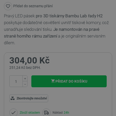
Přidat do seznamu přání
Pravý LED pásek
pro 3D tiskárny Bambu Lab řady H2
poskytuje dodatečné osvětlení uvnitř tiskové komory, což
usnadňuje sledování tisku.
Je namontován na pravé
straně horního rámu zařízení
a je originálním servisním
dílem.
304,00 Kč
251,24 Kč bez DPH.
+
PŘIDAT DO KOŠÍKU
−
Zkontrolujte množství
Zboží skladem
Náklad
24h