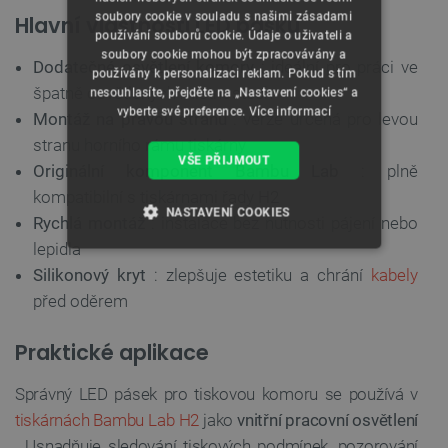
soubory cookie v souladu s našimi zásadami
Hlavní vlastnosti LED pásku
používání souborů cookie. Údaje o uživateli a
soubory cookie mohou být zpracovávány a
Dodatečné osvětlení komory
: ideální pro práci ve
používány k personalizaci reklam. Pokud s tím
špatně osvětlených místnostech
nesouhlasíte, přejděte na „Nastavení cookies“ a
vyberte své preference.
Více informací
Montáž na pravou stranu
: verze určená pro levou
stranu horního rámu tiskárny
VŠE PŘIJMOUT
Originální komponent Bambu Lab
: plně
kompatibilní s tiskárnami řady H2
NASTAVENÍ COOKIES
Rychlá montáž
: instalace bez nutnosti pájení nebo
lepidla
NEZBYTNĚ NUTNÉ SOUBORY
Silikonový kryt
: zlepšuje estetiku a chrání
kabely
před oděrem
VÝKONOVÉ SOUBORY
Praktické aplikace
SOUBORY CÍLENÍ
Správný LED pásek pro tiskovou komoru se používá v
FUNKČNÍ SOUBORY
tiskárnách Bambu Lab H2
jako
vnitřní pracovní osvětlení
. Usnadňuje sledování tiskových podmínek, pozorování