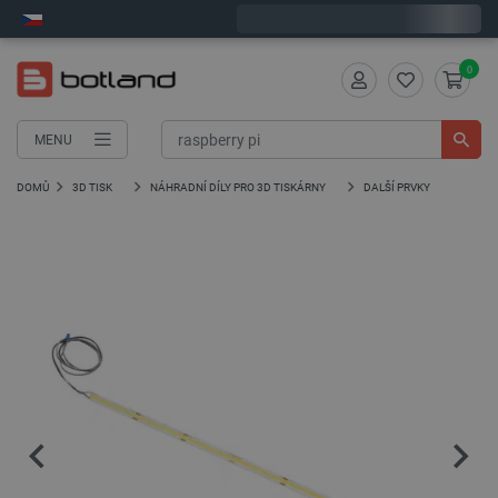
Expedujeme v pondělí
0
MENU
DOMŮ
3D TISK
NÁHRADNÍ DÍLY PRO 3D TISKÁRNY
DALŠÍ PRVKY