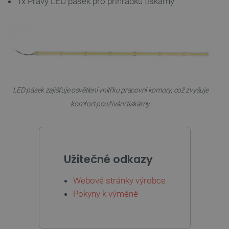
1x Pravý LED pásek pro přihrádku tiskárny
Zásadách ochrany soukromí Google
LED pásek zajišťuje osvětlení vnitřku pracovní komory, což zvyšuje
_smvs
.botland.cz
59 minut
53 sekund
komfort používání tiskárny.
VISITOR_PRIVACY_METADATA
YouTube
5 měsíců
Užitečné odkazy
.youtube.com
4 týdny
Webové stránky výrobce
Pokyny k výměně