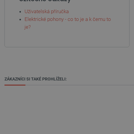
Uživatelská příručka
Elektrické pohony - co to je a k čemu to
_lb_ccc
.botland.cz
1 rok
je?
ZÁKAZNÍCI SI TAKÉ PROHLÍŽELI:
High-contrast mode
PHPSESSID
PHP.net
Zavřením
botland.cz
prohlížeče