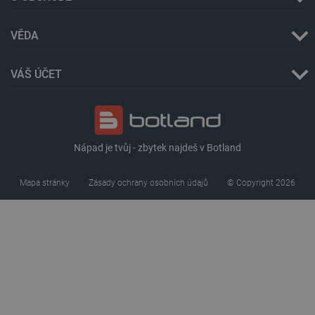
VĚDA
VÁŠ ÚČET
Storage declaration
Storage
Název
Popis
type
Nápad je tvůj - zbytek najdeš v Botland
cartSkuToUrl
Místní
úložiště
Mapa stránky
Zásady ochrany osobních údajů
© Copyright 2026
_gcl_ls
Místní
úložiště
luigis.env.v2.159265-
Úložiště
245523
relace
lbx_ac_easystorage
Úložiště
relace
_cltk
Úložiště
relace
szn:idnts:cch
Místní