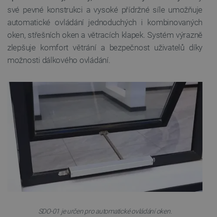
své pevné konstrukci a vysoké přídržné síle umožňuje
automatické ovládání jednoduchých i kombinovaných
oken, střešních oken a větracích klapek. Systém výrazně
zlepšuje komfort větrání a bezpečnost uživatelů díky
možnosti dálkového ovládání.
__cf_bm
Cloudflare Inc.
29 minut
.heureka.group
58 sekund
Zásadách
ochrany soukromí Google
_smvs
.botland.cz
59 minut
53 sekund
SDO-01 je určen pro automatické ovládání oken.