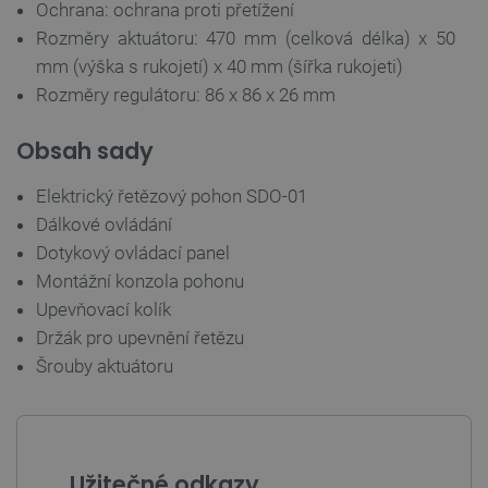
Ochrana: ochrana proti přetížení
Rozměry aktuátoru: 470 mm (celková délka) x 50
mm (výška s rukojetí) x 40 mm (šířka rukojeti)
Rozměry regulátoru: 86 x 86 x 26 mm
Obsah sady
__cf_bm
Cloudflare Inc.
29 minut
.bambulab.com
54 sekund
Elektrický řetězový pohon SDO-01
Dálkové ovládání
Dotykový ovládací panel
Montážní konzola pohonu
Upevňovací kolík
Držák pro upevnění řetězu
Šrouby aktuátoru
__cf_bm
Cloudflare Inc.
29 minut
.webshopapp.com
56 sekund
Užitečné odkazy