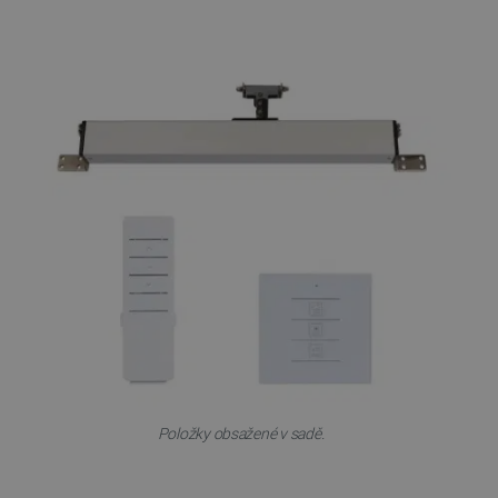
VISITOR_PRIVACY_METADATA
YouTube
5 měsíců
.youtube.com
4 týdny
PrestaShop-
.botland.cz
2 týdny 6
[abcdef0123456789]{32}
dní
Položky obsažené v sadě.