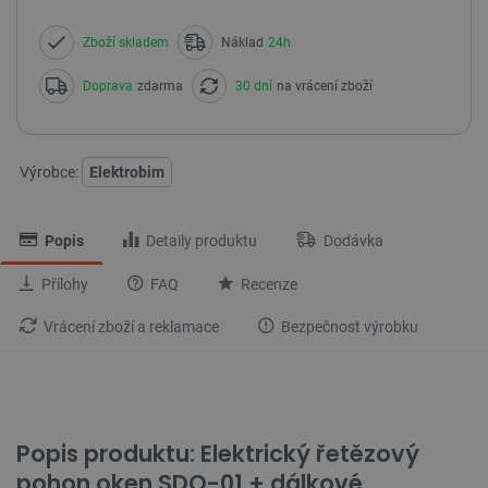
Zboží skladem
Náklad
24h
Doprava
zdarma
30 dní
na vrácení zboží
Výrobce:
Elektrobim
Popis
Detaily produktu
Dodávka
Přílohy
FAQ
Recenze
Vrácení zboží a reklamace
Bezpečnost výrobku
Popis produktu: Elektrický řetězový
pohon oken SDO-01 + dálkové