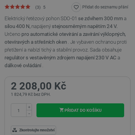
Přidat do seznamu přání
(
3
)
5
Elektrický řetězový pohon SDO-01
se zdvihem 300 mm
a
silou 400 N,
napájený
stejnosměrným napětím 24 V.
Určeno
pro automatické otevírání a zavírání výklopných,
otevíravých a střešních oken
. Je vybaven ochranou proti
přetížení a nabízí tichý a stabilní provoz. Sada obsahuje
regulátor s vestavěným zdrojem napájení 230 V AC
a
dálkové ovládání
.
2 208,00 Kč
1 824,79 Kč bez DPH.
+
PŘIDAT DO KOŠÍKU
−
Zkontrolujte množství