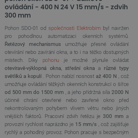
ovládání - 400 N 24 V 15 mm/s - zdvih
300 mm
Pohon SDO-01 od
společnosti Elektrobim
byl navržen
pro pohodlnou automatizaci okenních systémů.
Řetězový mechanismus
umožňuje přesné ovládání
otevírání nebo zavírání okna, a to i na těžko dostupných
místech. Díky
pohonu
je možné plynule ovládat
otevíravě-výklopná okna, střešní okna
a
různé typy
světlíků a kopulí
. Pohon nabízí nosnost
až 400 N
, což
umožňuje ovládání těžkých okenních konstrukcí o šířce
od 500 mm do 1500 mm
, a jeho přídržná síla
2000 N
účinně chrání otevřené nebo zavřené okno před
nekontrolovaným pohybem vlivem větru nebo jiných
vnějších faktorů. Pracovní zdvih řetězu je
300 mm
a
provozní rychlost naprázdno je
15 mm/s
, což zajišťuje
rychlý a pohodlný provoz. Pohon pracuje s bezpečným