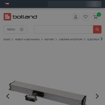
Objednejte do:
7
:
24
:
36
zašleme dnes - GLS!
0
MENU
DOMŮ
ROBOTI A MECHANIKA
MOTORY
LINEÁRNÍ AKTUÁTORY
ELEKTRICKÉ PO