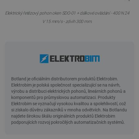
Elektrický řetězový pohon oken SDO-01 + dálkové ovládání - 400 N 24
V 15 mm/s - zdvih 300 mm.