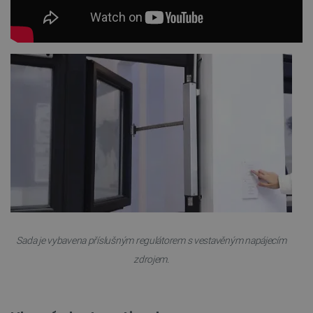
Sada je vybavena příslušným regulátorem s vestavěným napájecím
zdrojem.