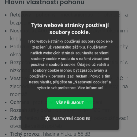
Hlavní vlastnosti pohonu
Řetězový pohonný mechanismus
: plynulé a
bezpečné otevírání a zavírání oken
Tyto webové stránky používají
Nosnost až 400 N
: manipulace s těžkými okenními
soubory cookie.
křídly
Tyto webové stránky používají soubory cookie ke
Přídržná síla 2000 N
: efektivní zajištění polohy
zlepšení uživatelského zážitku. Používáním
našich webových stránek souhlasíte se všemi
okna
soubory cookie v souladu s našimi zásadami
Bezpečné provozní napětí 24 V DC
: kompatibilní s
používání souborů cookie. Údaje o uživateli a
nízkonapěťovými instalacemi
soubory cookie mohou být zpracovávány a
používány k personalizaci reklam. Pokud s tím
Vestavěný regulátor s napájením 230 V AC
:
nesouhlasíte, přejděte na „Nastavení cookies“ a
zjednodušená instalace a snížené náklady na
vyberte své preference.
Více informací
montáž
Ochrana
: proti přetížení a proti rozdrcení
VŠE PŘIJMOUT
Rozsah šířky okna
: od 500 mm do 1500 mm
Zdvih řetězu 300 mm
: nastavitelný odvzdušňovací
NASTAVENÍ COOKIES
otvor dle vašich potřeb
NEZBYTNĚ NUTNÉ SOUBORY
Tichý provoz
: hladina hluku ≤ 55 dB