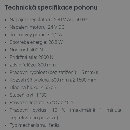
Technická specifikace pohonu
isListDisplay
botland.cz
Zavřením
prohlížeče
Napájení regulátoru: 230 V AC, 50 Hz
Napájení motoru: 24 V DC
Jmenovitý proud: ≤ 1,2 A
Spotřeba energie: 28,8 W
critCartData
botland.cz
9 minut
54 sekund
Nosnost: 400 N
Přídržná síla: 2000 N
Zdvih řetězu: 300 mm
Pracovní rychlost (bez zatížení): 15 mm/s
Rozsah šířky okna: 500 mm až 1500 mm
Hladina hluku: ≤ 55 dB
Stupeň krytí: IP30
Provozní teplota: -5 °C až 45 °C
CookieScriptConsent
CookieScript
2 měsíce
botland.cz
4 týdny
Pracovní cyklus: 10 % (maximálně 1 minuta
nepřetržitého provozu)
Typ mechanismu: řetěz