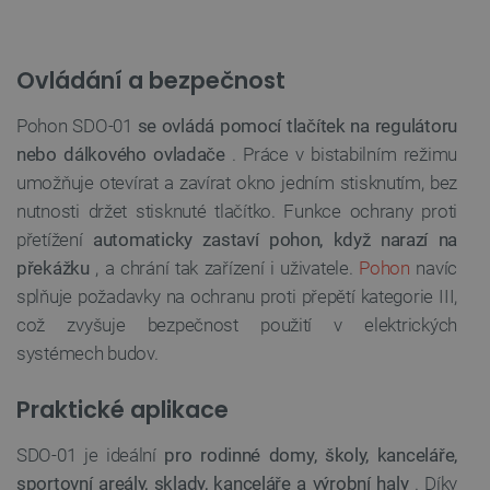
VÝKONOVÉ SOUBORY
Ovládání a bezpečnost
SOUBORY CÍLENÍ
Pohon SDO-01
se ovládá pomocí tlačítek na regulátoru
FUNKČNÍ SOUBORY
nebo dálkového ovladače
. Práce v bistabilním režimu
umožňuje otevírat a zavírat okno jedním stisknutím, bez
nutnosti držet stisknuté tlačítko. Funkce ochrany proti
přetížení
automaticky zastaví pohon, když narazí na
Nezbytně nutné soubory
Výkonové soubory
překážku
, a chrání tak zařízení i uživatele.
Pohon
navíc
Soubory cílení
Funkční soubory
splňuje požadavky na ochranu proti přepětí kategorie III,
Nezbytně nutné soubory cookie umožňují základní
což zvyšuje bezpečnost použití v elektrických
funkce webových stránek, jako je přihlášení
uživatele a správa účtu. Webové stránky nelze bez
systémech budov.
nezbytně nutných souborů cookie správně používat.
Poskytovatel
/
Praktické aplikace
Název
Vyprší
Doména
udid
.botland.cz
4 týdny 2
SDO-01 je ideální
pro rodinné domy, školy, kanceláře,
dny
sportovní areály, sklady, kanceláře a výrobní haly
. Díky