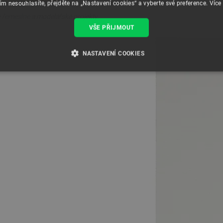
ím nesouhlasíte, přejděte na „Nastavení cookies“ a vyberte své preference.
Více
né řemeslné a modelářské projekty.
VŠE PŘIJMOUT
NASTAVENÍ COOKIES
É SOUBORY
VÝKONOVÉ SOUBORY
SOUBORY CÍLENÍ
RY
Nezbytně nutné soubory
Výkonové soubory
Soubory cílení
Funkční soubor
e umožňují základní funkce webových stránek, jako je přihlášení uživatele a správa účtu.
kie správně používat.
Poskytovatel
/
Vyprší
Popis
Doména
.botland.cz
4 týdny 2
Tento cookie se používá k jedinečné identifikaci z
dny
webové stránce, aby sledovala používání a zlepši