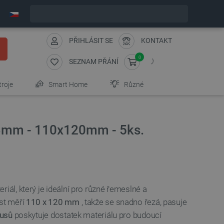
Objednejte do:
11
:
14
:
25
zašleme dnes - GLS!
PŘIHLÁSIT SE
KONTAKT
0
SEZNAM PŘÁNÍ
troje
Smart Home
Různé
 3mm - 110x120mm - 5ks.
riál, který je ideální pro různé řemeslné a
ist měří
110 x 120 mm
, takže se snadno řezá, pasuje
kusů
poskytuje dostatek materiálu pro budoucí