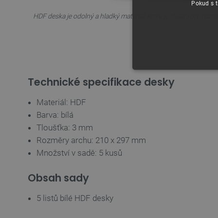
Pokud s t
HDF deska je odolný a hladký materiál, který je ideální pro růz
NEZBYTNĚ NUTN
Technické specifikace desky
FUNKČNÍ SOUBO
Materiál: HDF
Barva: bílá
Tloušťka: 3 mm
Rozměry archu: 210 x 297 mm
Množství v sadě: 5 kusů
Nezbytně nutné soubory cooki
nezbytně nutných souborů coo
Obsah sady
Název
5 listů bílé HDF desky
udid