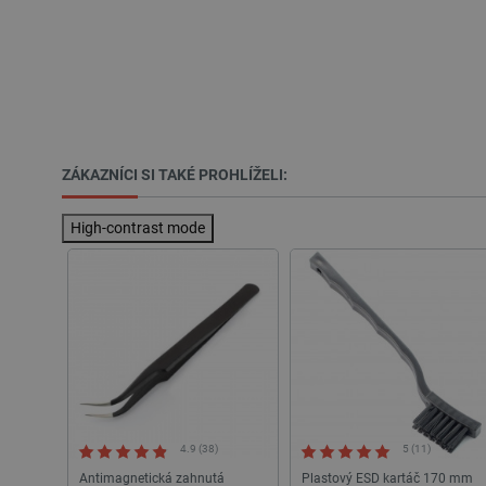
__cf_bm
_smvs
VISITOR_PRIVACY_METAD
Zásadách ochrany soukrom
ZÁKAZNÍCI SI TAKÉ PROHLÍŽELI:
PrestaShop-
[abcdef0123456789]{32}
High-contrast mode
isListDisplay
critCartData
CookieScriptConsent
__cf_bm
4.9 (38)
5 (11)
Antimagnetická zahnutá
Plastový ESD kartáč 170 mm
__cf_bm