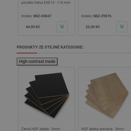
pinzeta Vetus ESD15 - 116 mm
_lb_ccc
Indeks:
NSZ-00847
Indeks:
NSZ-09076
Cena
Cena
44,00 Kč
22,00 Kč
PHPSESSID
PRODUKTY ZE STEJNÉ KATEGORIE:
High-contrast mode
_lb
critData
critAccountId
Storage declaration
Název
Černá HDF deska - 3mm -
HDF deska sonoma - 3mm -