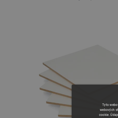
Tyto webov
webových st
cookie. Údaj