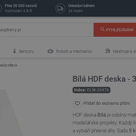
Přes 30 000 názorů
Odeslání během
hodnocení 4.9/5
24 hodin
VYHLEDÁVÁNÍ
Senzory
Roboti a mechanici
Nástroje a s
 BÁZI DŘEVA
Bílá HDF deska -
Index:
OLW-26976
Přidat do seznamu přání
HDF deska
Bílá
je odolný mate
modelářské projekty. Každý l
a vytváří přesné díly. Sada
5 