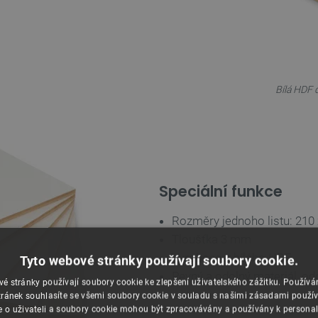
Bílá HDF 
Speciální funkce
Rozměry jednoho listu: 21
Tloušťka 3 mm
Vyrobeno z bílého HDF
Tyto webové stránky používají soubory cookie.
Pevný a odolný materiál, od
é stránky používají soubory cookie ke zlepšení uživatelského zážitku. Použív
ránek souhlasíte se všemi soubory cookie v souladu s našimi zásadami použí
e o uživateli a soubory cookie mohou být zpracovávány a používány k personal