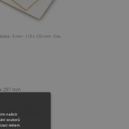
deska - 3 mm - 110 x 120 mm - 5 ks.
0 x 297 mm
olný vůči poškození
áním našich
vání souborů
izaci reklam.