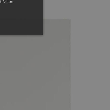
 informací
y
 Webové stránky nelze bez
ařízení, která mají přístup k
la uživatelskou zkušenost.