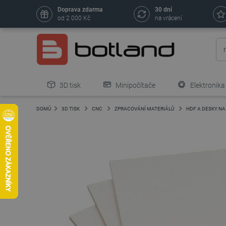
Doprava zdarma
30 dní
od 2 000 Kč
na vrácení
3D tisk
Minipočítače
Elektronika
DOMŮ
3D TISK
CNC
ZPRACOVÁNÍ MATERIÁLŮ
HDF A DESKY NA