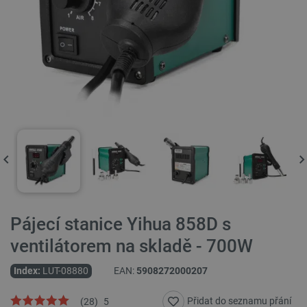
Pájecí stanice Yihua 858D s
ventilátorem na skladě - 700W
Index:
LUT-08880
EAN:
5908272000207
Přidat do seznamu přání
(
28
)
5