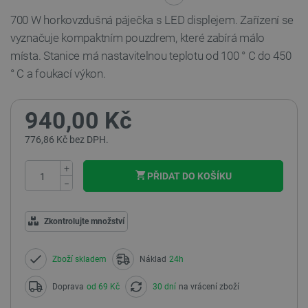
700 W horkovzdušná páječka s LED displejem. Zařízení se
vyznačuje kompaktním pouzdrem, které zabírá málo
místa. Stanice má nastavitelnou teplotu od 100 ° C do 450
° C a foukací výkon.
940,00 Kč
776,86 Kč bez DPH.
+
PŘIDAT DO KOŠÍKU
−
Zkontrolujte množství
Zboží skladem
Náklad
24h
Doprava
od 69 Kč
30 dní
na vrácení zboží