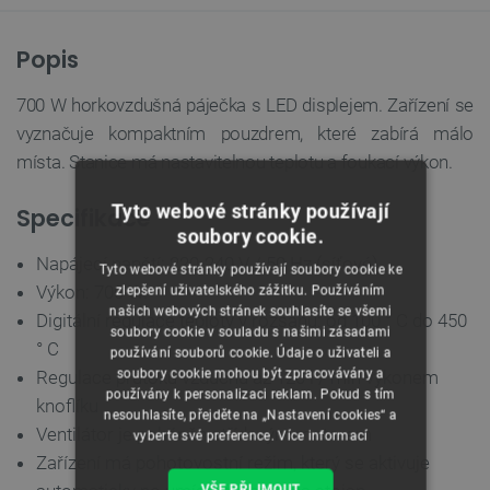
Popis
700 W horkovzdušná páječka s LED displejem. Zařízení se
vyznačuje kompaktním pouzdrem, které zabírá málo
místa. Stanice má nastavitelnou teplotu a foukací výkon.
Tyto webové stránky používají
Specifikace
soubory cookie.
Napájecí napětí: 220-240 V / 50 Hz (síťové)
Tyto webové stránky používají soubory cookie ke
Výkon: 700 W.
zlepšení uživatelského zážitku. Používáním
našich webových stránek souhlasíte se všemi
Digitální regulace teploty v rozsahu: od 100 ° C do 450
soubory cookie v souladu s našimi zásadami
° C
používání souborů cookie. Údaje o uživateli a
soubory cookie mohou být zpracovávány a
Regulace průtoku vzduchu až 120 l / min výkonem
používány k personalizaci reklam. Pokud s tím
knoflíku
nesouhlasíte, přejděte na „Nastavení cookies“ a
Ventilátor je poháněn střídavým motorem
vyberte své preference.
Více informací
Zařízení má pohotovostní režim, který se aktivuje
VŠE PŘIJMOUT