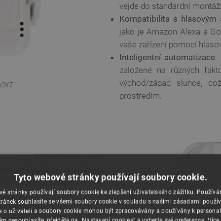
vejde do standardní montážní
Kompatibilita s hlasovým
jako je Amazon Alexa a Go
vaše zařízení pomocí hlasov
Inteligentní automatizace
–
založené na různých fakt
východ/západ slunce, co
 OXT.
prostředím.
i ve vaší chytré domácnosti,
dnoduchému konfiguračnímu
Tyto webové stránky používají soubory cookie.
t inteligentní ekosystém bez
é stránky používají soubory cookie ke zlepšení uživatelského zážitku. Použív
ránek souhlasíte se všemi soubory cookie v souladu s našimi zásadami použí
e o uživateli a soubory cookie mohou být zpracovávány a používány k personal
ím nesouhlasíte, přejděte na „Nastavení cookies“ a vyberte své preference.
Více