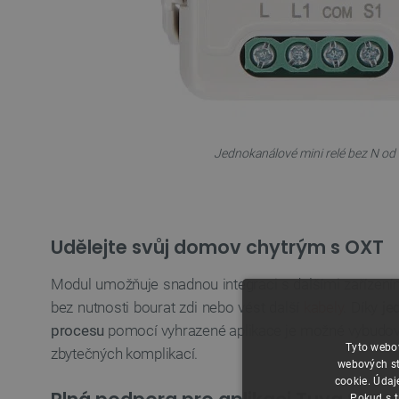
Jednokanálové mini relé bez N od
Udělejte svůj domov chytrým s OXT
Modul umožňuje snadnou integraci s dalšími zařízením
bez nutnosti bourat zdi nebo vést další
kabely
. Díky
je
procesu
pomocí vyhrazené aplikace je možné vybudova
Tyto webov
zbytečných komplikací.
webových st
cookie. Údaj
Pokud s t