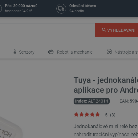
Přes 30 000 názorů
Odeslání během
hodnocení 4.9/5
24 hodin
VYHLEDÁVÁNÍ
Senzory
Roboti a mechanici
Nástroje a s
Tuya - jednokanálo
aplikace pro And
Index:
ALT-24014
EAN:
590
5
(
3
)
Jednokanálové mini relé bez
nahradit tradiční vypínače ne