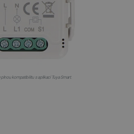
 používání jejich webových
 souhlasu s používáním
ajištěn soulad se
ité kategorie souborů
e PHP. Toto je univerzální
lací uživatelů. Obvykle se
 může být specifické pro
lášeného stavu uživatele
 zátěže, aby se zajistilo, že
aci prohlížení směřovány na
ránek a uživatelský komfort.
 plnou kompatibilitu s aplikací Tuya Smart.
kých uživatelských údajů pro
 což zajišťuje více
 pro účet, který je
líčovou roli při umožnění
relacemi a správou účtů.
Popis