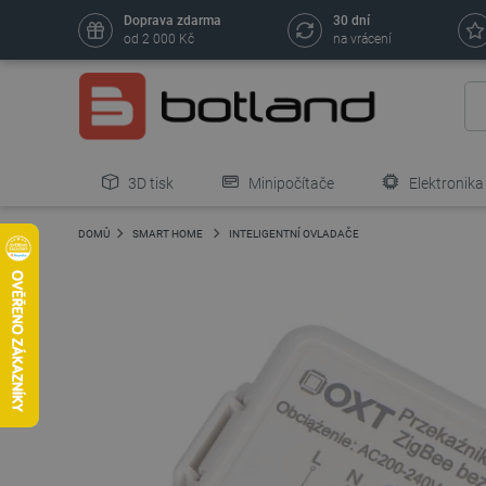
Doprava zdarma
30 dní
od 2 000 Kč
na vrácení
3D tisk
Minipočítače
Elektronika
DOMŮ
SMART HOME
INTELIGENTNÍ OVLADAČE