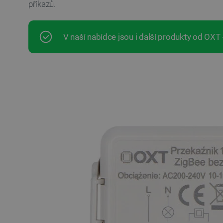
příkazů.
V naší nabídce jsou i další produkty od OXT -