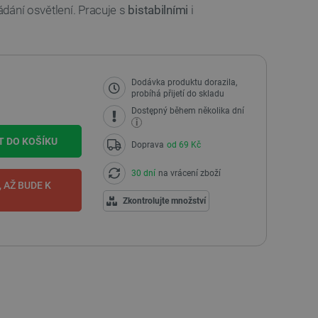
ládání osvětlení. Pracuje s
bistabilními
i
Dodávka produktu dorazila,
probíhá přijetí do skladu
Dostępný během několika dní
i
T DO KOŠÍKU
Doprava
od 69 Kč
30 dní
na vrácení zboží
 AŽ BUDE K
I
Zkontrolujte množství