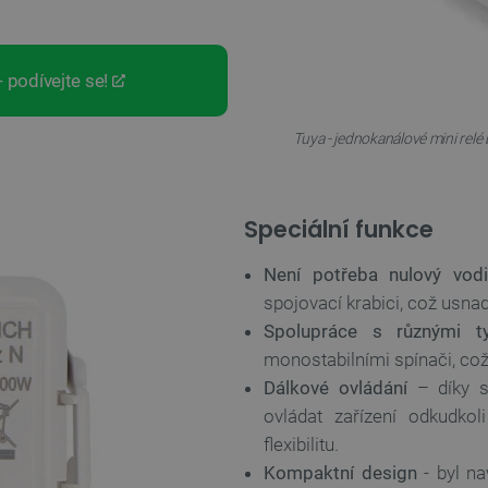
 podívejte se!
Tuya - jednokanálové mini relé
Speciální funkce
Není potřeba nulový vod
spojovací krabici, což usnadň
Spolupráce s různými t
monostabilními spínači, což 
Dálkové ovládání
– díky s
ovládat zařízení odkudkol
flexibilitu.
Kompaktní design
- byl na