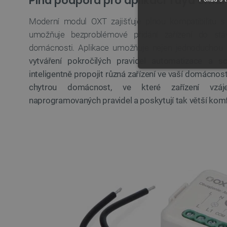
Plná podpora pro aplikaci Tuya Smar
Moderní modul OXT zajišťuje plnou kompatibilitu s
umožňuje bezproblémové přidání zařízení do stá
domácnosti. Aplikace umožňuje nejen jednoduchou k
vytváření pokročilých pravidel automatizace a 
inteligentně propojit různá zařízení ve vaší domácnost
NEZBYTNĚ NUTN
chytrou domácnost, ve které zařízení vzáj
FUNKČNÍ SOUBO
naprogramovaných pravidel a poskytují tak větší komf
Nezbytně nutné soubory cooki
nezbytně nutných souborů coo
Název
udid