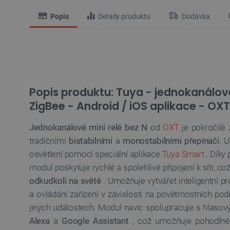
Popis
Detaily produktu
Dodávka
Popis produktu: Tuya - jednokanálové
ZigBee - Android / iOS aplikace - OX
Jednokanálové mini relé bez N
od
OXT
je pokročilé 
tradičními
bistabilními
a
monostabilními přepínači.
Um
osvětlení pomocí speciální aplikace
Tuya Smart
. Díky 
modul poskytuje rychlé a spolehlivé připojení k síti, 
odkudkoli na světě
. Umožňuje vytvářet inteligentní p
a ovládání zařízení v závislosti na povětrnostních p
jiných událostech. Modul navíc spolupracuje s hlasový
Alexa
a
Google Assistant
, což umožňuje pohodlné