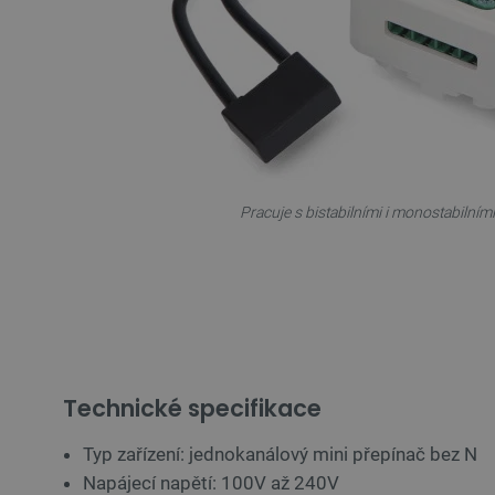
__cf_bm
_smvs
VISITOR_PRIVACY_METAD
Zásadách ochrany soukrom
PrestaShop-
Pracuje s bistabilními i monostabilními
[abcdef0123456789]{32}
isListDisplay
critCartData
CookieScriptConsent
Technické specifikace
__cf_bm
Typ zařízení: jednokanálový mini přepínač bez N
Napájecí napětí: 100V až 240V
__cf_bm