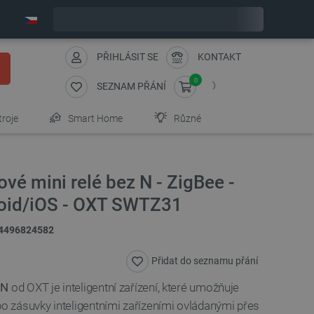
Expedujeme v pondělí
PŘIHLÁSIT SE
KONTAKT
0
SEZNAM PŘÁNÍ
troje
Smart Home
Různé
vé mini relé bez N - ZigBee -
roid/iOS - OXT SWTZ31
4496824582
Přidat do seznamu přání
 N
od OXT je inteligentní zařízení, které umožňuje
bo zásuvky inteligentními zařízeními ovládanými přes