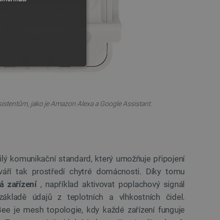
sistentům, jako je Amazon Alexa a Google Assistant.
y
lý komunikační standard, který umožňuje připojení
 Webové stránky nelze bez
váří tak prostředí chytré domácnosti. Díky tomu
á zařízení
, například aktivovat poplachový signál
ákladě údajů z teplotních a vlhkostních čidel.
ařízení, která mají přístup k
ee je mesh topologie, kdy každé zařízení funguje
la uživatelskou zkušenost.