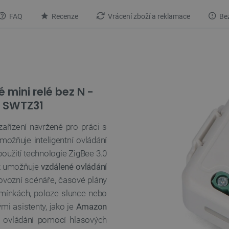
FAQ
Recenze
Vrácení zboží a reklamace
Bez
 mini relé bez N -
T SWTZ31
zařízení navržené pro práci s
ožňuje inteligentní ovládání
použití technologie ZigBee 3.0
což umožňuje
vzdálené ovládání
rovozní scénáře, časové plány
odmínkách, poloze slunce nebo
mi asistenty, jako je
Amazon
 ovládání pomocí hlasových