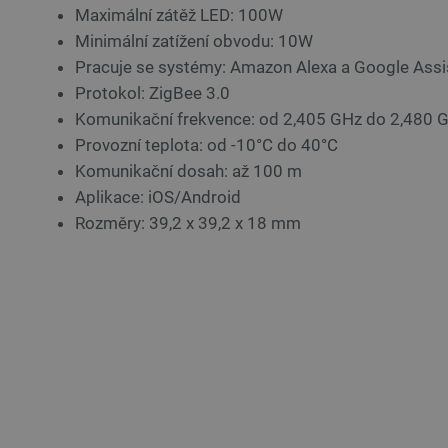
Maximální zátěž LED: 100W
Minimální zatížení obvodu: 10W
_lb_ccc
Pracuje se systémy: Amazon Alexa a Google Assi
Protokol: ZigBee 3.0
Komunikační frekvence: od 2,405 GHz do 2,480 
PHPSESSID
Provozní teplota: od -10°C do 40°C
Komunikační dosah: až 100 m
Aplikace: iOS/Android
_lb
Rozměry: 39,2 x 39,2 x 18 mm
critData
critAccountId
Storage declaration
Název
cartSkuToUrl