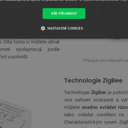
t
 aplikací
Tuya Smart
, která
VŠE PŘIJMOUT
vajícího ekosystému chytré
onfiguraci modulu, ale také
NASTAVENÍ COOKIES
scénářů, které vám umožní
i. Díky tomu si můžete užívat
É SOUBORY
VÝKONOVÉ SOUBORY
SOUBORY CÍLENÍ
emně spolupracují podle
RY
ort a pohodlí.
Připojuje se k hlasovým a
Technologie ZigBee
Nezbytně nutné soubory
Výkonové soubory
Soubory cílení
Funkční soubor
Technologie
ZigBee
je pokroči
e umožňují základní funkce webových stránek, jako je přihlášení uživatele a správa účtu.
kie správně používat.
více zařízení současně a vyt
Poskytovatel
/
můžete
snadno ovládat různ
Vyprší
Popis
Doména
nebo ovládat osvětlení na z
.botland.cz
4 týdny 2
Tento cookie se používá k jedinečné identifikaci z
Charakteristickým rysem ZigB
dny
webové stránce, aby sledovala používání a zlepši