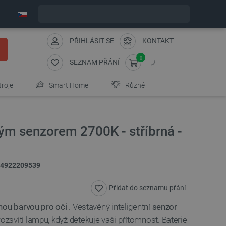
Expedujeme v pátek
PŘIHLÁSIT SE
KONTAKT
0
SEZNAM PŘÁNÍ
troje
Smart Home
Různé
m senzorem 2700K - stříbrná -
4922209539
Přidat do seznamu přání
nou barvou pro oči
. Vestavěný inteligentní
senzor
svítí lampu, když detekuje vaši přítomnost. Baterie