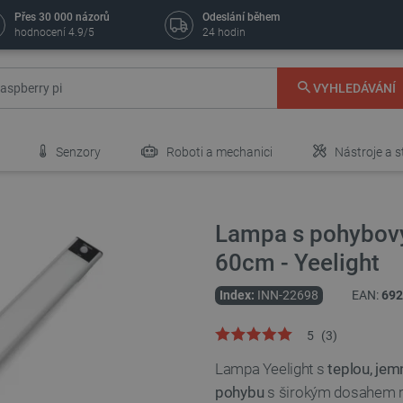
Přes 30 000 názorů
Odeslání během
hodnocení 4.9/5
24 hodin
VYHLEDÁVÁNÍ
Senzory
Roboti a mechanici
Nástroje a s
Lampa s pohybový
60cm - Yeelight
Index:
INN-22698
EAN:
692
5
(
3
)
Lampa Yeelight s
teplou, jem
pohybu
s širokým dosahem roz