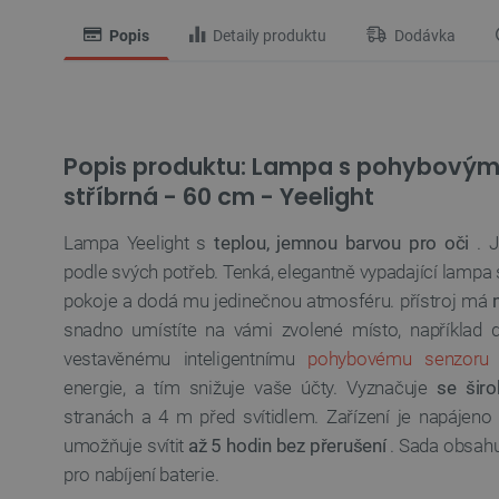
Popis
Detaily produktu
Dodávka
Popis produktu: Lampa s pohybovým
stříbrná - 60 cm - Yeelight
Lampa Yeelight s
teplou, jemnou barvou pro oči
. J
podle svých potřeb. Tenká, elegantně vypadající lampa
pokoje a dodá mu jedinečnou atmosféru. přístroj
má
snadno umístíte na vámi zvolené místo, například 
vestavěnému inteligentnímu
pohybovému senzoru
energie, a tím snižuje vaše účty. Vyznačuje
se šir
stranách a 4 m před svítidlem. Zařízení je napájeno 
umožňuje svítit
až 5 hodin bez přerušení
. Sada obsahu
pro nabíjení baterie.