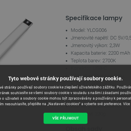
Specifikace lampy
Model: YLCG006
Jmenovité napětí: DC 5V/0,
Jmenovitý výkon: 2,3W
Kapacita baterie: 2200 mAh
Teplota barev: 2700K
Konektor: USB-C
Rozsah snímače pohybu:
Tyto webové stránky používají soubory cookie.
až 4 m přes lampu
é stránky používají soubory cookie ke zlepšení uživatelského zážitku. Použív
až 2 m po stranách lamp
ránek souhlasíte se všemi soubory cookie v souladu s našimi zásadami použí
Stříbrná barva
e o uživateli a soubory cookie mohou být zpracovávány a používány k personal
ím nesouhlasíte, přejděte na „Nastavení cookies“ a vyberte své preference.
Více
Rozměry: 600x40x9mm
Hmotnost: 230g
VŠE PŘIJMOUT
Obsah sady