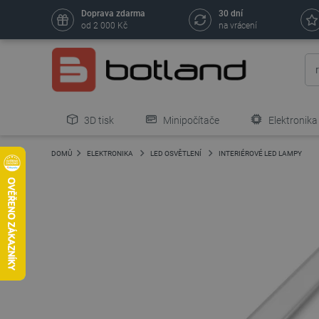
Doprava zdarma
30 dní
od 2 000 Kč
na vrácení
3D tisk
Minipočítače
Elektronika
DOMŮ
ELEKTRONIKA
LED OSVĚTLENÍ
INTERIÉROVÉ LED LAMPY