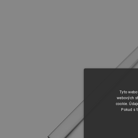
Tyto webov
webových st
cookie. Údaj
Pokud s t