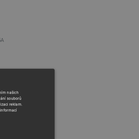
5A
áním našich
y
vání souborů
izaci reklam.
 informací