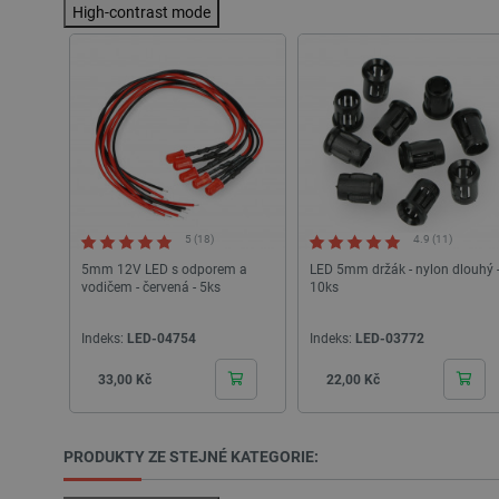
High-contrast mode
VISITOR_PRIVACY_METAD
Zásadách ochrany soukrom
PrestaShop-
[abcdef0123456789]{32}
isListDisplay
critCartData
5 (18)
4.9 (11)
CookieScriptConsent
5mm 12V LED s odporem a
LED 5mm držák - nylon dlouhý 
vodičem - červená - 5ks
10ks
__cf_bm
Indeks:
LED-04754
Indeks:
LED-03772
Cena
Cena
33,00 Kč
22,00 Kč
__cf_bm
_lb_ccc
PRODUKTY ZE STEJNÉ KATEGORIE: