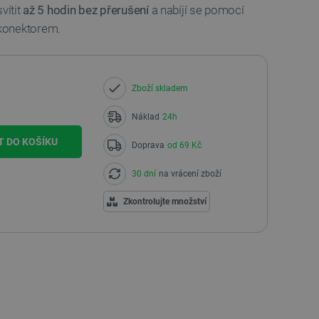
vítit
až 5 hodin bez přerušení
a nabíjí se pomocí
onektorem.
Zboží skladem
Náklad
24h
T DO KOŠÍKU
Doprava
od 69 Kč
30 dní
na vrácení zboží
Zkontrolujte množství