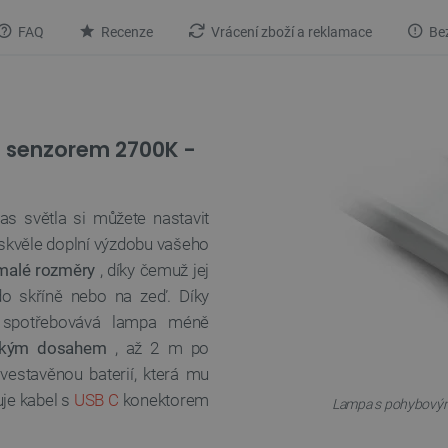
FAQ
Recenze
Vrácení zboží a reklamace
Bez
 senzorem 2700K -
as světla si můžete nastavit
 skvěle doplní výzdobu vašeho
malé rozměry
, díky čemuž jej
do skříně nebo na zeď. Díky
spotřebovává lampa méně
okým dosahem
, až 2 m po
vestavěnou baterií, která mu
je kabel s
USB C
konektorem
Lampa s pohybovým s