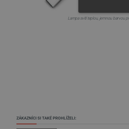
NEZBYTNĚ NUTN
Lampa svítí teplou, jemnou barvou pr
FUNKČNÍ SOUBO
Nezbytně nutné soubory cooki
nezbytně nutných souborů coo
Název
udid
__cf_bm
ZÁKAZNÍCI SI TAKÉ PROHLÍŽELI:
_smvs