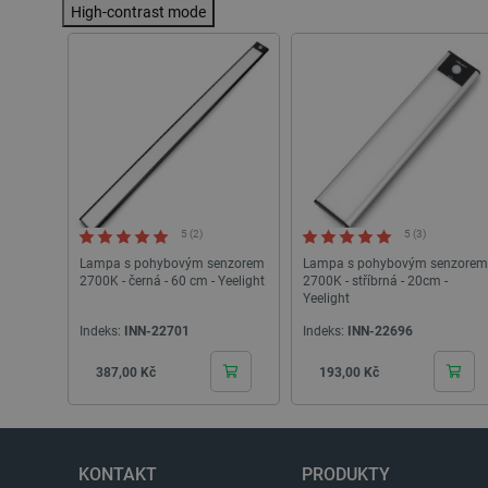
High-contrast mode
PHPSESSID
_lb
critData
5 (2)
5 (3)
critAccountId
Lampa s pohybovým senzorem
Lampa s pohybovým senzorem
2700K - černá - 60 cm - Yeelight
2700K - stříbrná - 20cm -
Yeelight
Storage declaration
Indeks:
INN-22701
Indeks:
INN-22696
Název
Cena
Cena
387,00 Kč
193,00 Kč
cartSkuToUrl
_gcl_ls
luigis.env.v2.159265-24552
KONTAKT
PRODUKTY
lbx_ac_easystorage