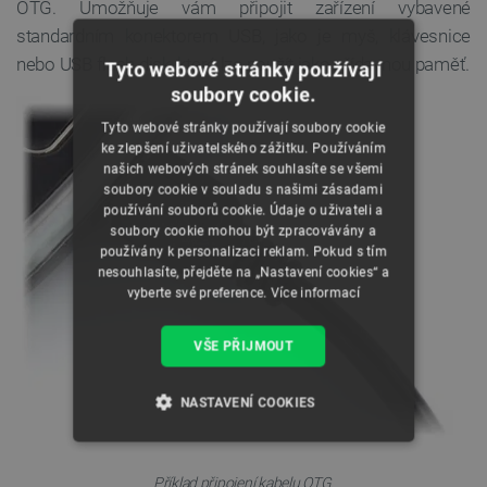
OTG. Umožňuje vám připojit zařízení vybavené
standardním konektorem USB, jako je myš, klávesnice
nebo USB flash disk, které lze použít jako přídavnou paměť.
Tyto webové stránky používají
soubory cookie.
Tyto webové stránky používají soubory cookie
ke zlepšení uživatelského zážitku. Používáním
našich webových stránek souhlasíte se všemi
soubory cookie v souladu s našimi zásadami
používání souborů cookie. Údaje o uživateli a
soubory cookie mohou být zpracovávány a
používány k personalizaci reklam. Pokud s tím
nesouhlasíte, přejděte na „Nastavení cookies“ a
vyberte své preference.
Více informací
VŠE PŘIJMOUT
NASTAVENÍ COOKIES
NEZBYTNĚ NUTNÉ SOUBORY
Příklad připojení kabelu OTG.