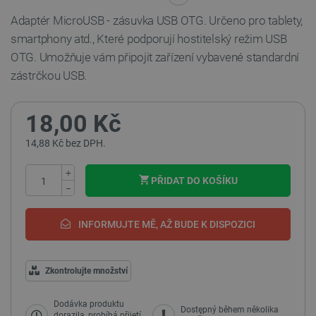
Adaptér MicroUSB - zásuvka USB OTG. Určeno pro tablety,
smartphony atd., Které podporují hostitelský režim USB
OTG. Umožňuje vám připojit zařízení vybavené standardní
zástrčkou USB.
18,00 Kč
14,88 Kč bez DPH.
+
PŘIDAT DO KOŠÍKU
−
INFORMUJTE MĚ, AŽ BUDE K DISPOZICI
Zkontrolujte množství
Dodávka produktu
Dostępný během několika
dorazila, probíhá přijetí