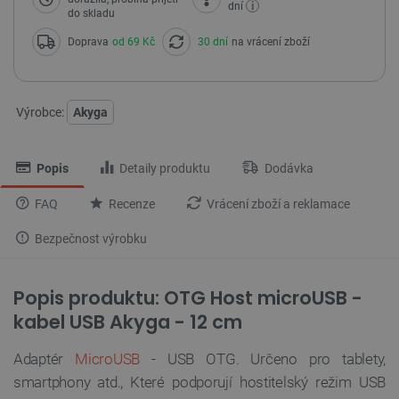
i
dní
do skladu
Doprava
od 69 Kč
30 dní
na vrácení zboží
Výrobce:
Akyga
Popis
Detaily produktu
Dodávka
FAQ
Recenze
Vrácení zboží a reklamace
Bezpečnost výrobku
Popis produktu: OTG Host microUSB -
kabel USB Akyga - 12 cm
Adaptér
MicroUSB
- USB OTG. Určeno pro tablety,
smartphony atd., Které podporují hostitelský režim USB