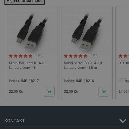
High-contrast mode
VISITOR_PRIVACY_METADATA
YouTube
5 měsíců
.youtube.com
4 týdny
5 (20)
5 (12)
MicroUSB kabel B - A 2.0
Kabel MicroUSB B - A 2,0
OTG mi
Lanberg černý - 1m
Lanberg černý - 1,8 m
Indeks:
IMP-18217
Indeks:
IMP-18216
Indeks
Cena
Cena
Cena
22,00 Kč
22,00 Kč
24,00
PrestaShop-
.botland.cz
2 týdny 6
[abcdef0123456789]{32}
dní
KONTAKT