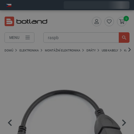
Expedujeme v pondělí
0
MENU
DOMŮ
ELEKTRONIKA
MONTÁŽNÍ ELEKTRONIKA
DRÁTY
USB KABELY
KABELY