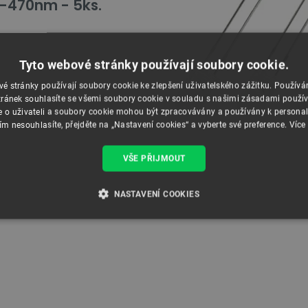
-470nm - 5ks.
Tyto webové stránky používají soubory cookie.
é stránky používají soubory cookie ke zlepšení uživatelského zážitku. Použív
ránek souhlasíte se všemi soubory cookie v souladu s našimi zásadami použí
e o uživateli a soubory cookie mohou být zpracovávány a používány k personal
ím nesouhlasíte, přejděte na „Nastavení cookies“ a vyberte své preference.
Více
VŠE PŘIJMOUT
NASTAVENÍ COOKIES
É SOUBORY
VÝKONOVÉ SOUBORY
SOUBORY CÍLENÍ
RY