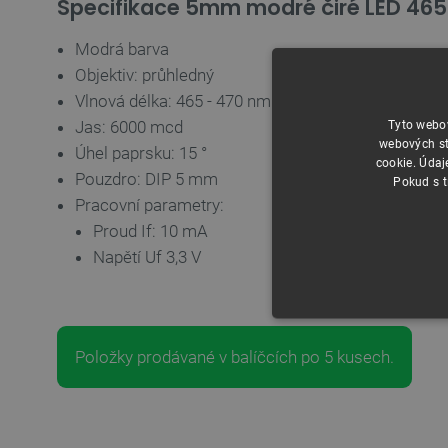
Specifikace 5mm modré čiré LED 465
Modrá barva
Objektiv: průhledný
Vlnová délka:
465 - 470 nm
Jas:
6000 mcd
Tyto webov
webových st
Úhel paprsku:
15 °
cookie. Údaj
Pouzdro: DIP 5 mm
Pokud s t
Pracovní parametry:
Proud If: 10 mA
Napětí Uf
3,3 V
NEZBYTNĚ NUTN
Položky prodávané v balíčcích po 5 kusech.
FUNKČNÍ SOUBO