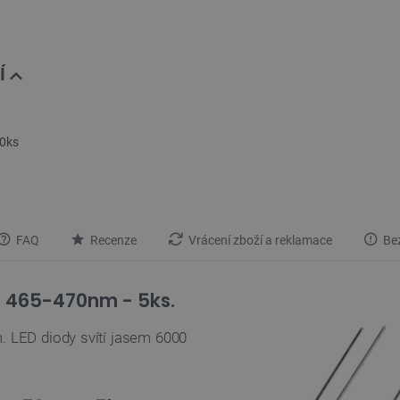
Í
10ks
FAQ
Recenze
Vrácení zboží a reklamace
Bez
á 465-470nm - 5ks.
 LED diody svítí jasem 6000