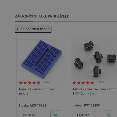
Nezbytně nutné soubory cooki
ZÁKAZNÍCI SI TAKÉ PROHLÍŽELI:
nezbytně nutných souborů coo
High-contrast mode
Název
udid
__cf_bm
_smvs
VISITOR_PRIVACY_METAD
Zásadách ochrany soukrom
5 (8)
5 (72)
Nepájivá deska - 170 děr -
Taktický spínač 6x6mm / 5mm
modrá
THT - 2pin - 5ks.
PrestaShop-
[abcdef0123456789]{32}
Indeks:
AKS-10288
Indeks:
SWT-03495
isListDisplay
Cena
Cena
22,00 Kč
11,00 Kč
critCartData