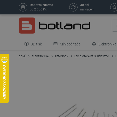
Doprava zdarma
30 dní
od 2 000 Kč
na vrácení
3D tisk
Minipočítače
Elektronika
DOMŮ
ELEKTRONIKA
LED DIODY
LED DIODY A PŘÍSLUŠENSTVÍ
L