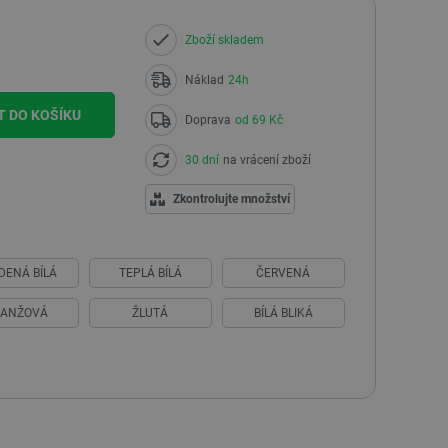
Zboží skladem
Náklad
24h
T DO KOŠÍKU
Doprava
od 69 Kč
30 dní
na vrácení zboží
Zkontrolujte množství
DENÁ BÍLÁ
TEPLÁ BÍLÁ
ČERVENÁ
RANŽOVÁ
ŽLUTÁ
BÍLÁ BLIKÁ