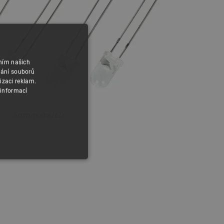
áním našich
vání souborů
izaci reklam.
 informací
5 mm modrá LED.