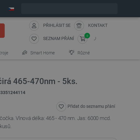
Objednejte do:
6
:
05
:
54
zašleme dnes - GLS!
PŘIHLÁSIT SE
KONTAKT
0
SEZNAM PŘÁNÍ
troje
Smart Home
Různé
rá 465-470nm - 5ks.
03351244114
Přidat do seznamu přání
očka. Vlnová délka: 465 - 470 nm. Jas: 6000 mcd.
 kusů.