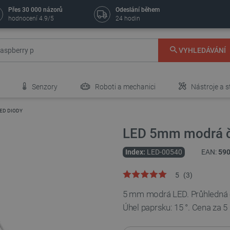
Přes 30 000 názorů
Odeslání během
hodnocení 4.9/5
24 hodin
VYHLEDÁVÁNÍ
Senzory
Roboti a mechanici
Nástroje a s
ED DIODY
LED 5mm modrá či
Index:
LED-00540
EAN:
59
5
(
3
)
5 mm modrá LED. Průhledná č
Úhel paprsku: 15 °. Cena za 5