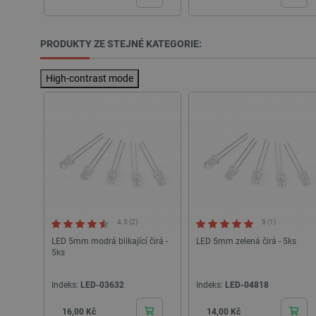
CookieScriptConsent
PRODUKTY ZE STEJNÉ KATEGORIE:
High-contrast mode
__cf_bm
__cf_bm
_lb_ccc
PHPSESSID
4.5 (2)
5 (1)
LED 5mm modrá blikající čirá -
LED 5mm zelená čirá - 5ks
5ks
_lb
Indeks:
LED-03632
Indeks:
LED-04818
Cena
Cena
critData
16,00 Kč
14,00 Kč