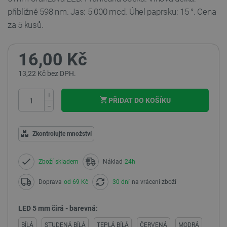
přibližně 598 nm. Jas: 5 000 mcd. Úhel paprsku: 15 °. Cena
za 5 kusů.
16,00 Kč
13,22 Kč bez DPH.
+
PŘIDAT DO KOŠÍKU
−
Zkontrolujte množství
Zboží skladem
Náklad
24h
Doprava
od 69 Kč
30 dní
na vrácení zboží
LED 5 mm čirá - barevná:
BÍLÁ
STUDENÁ BÍLÁ
TEPLÁ BÍLÁ
ČERVENÁ
MODRÁ