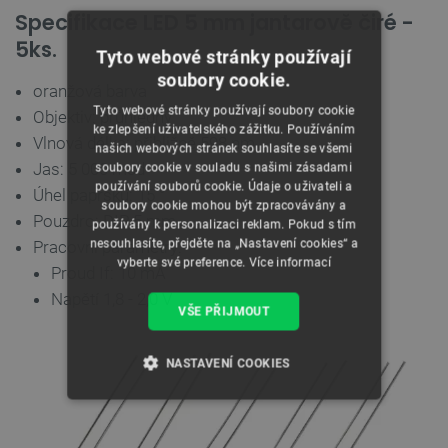
Specifikace LED 5 mm jantarově čiré -
5ks.
Tyto webové stránky používají
soubory cookie.
oranžová barva
Tyto webové stránky používají soubory cookie
Objektiv: průhledný
ke zlepšení uživatelského zážitku. Používáním
Vlnová délka: přibližně 598 nm
našich webových stránek souhlasíte se všemi
Jas: 5 000 mcd
soubory cookie v souladu s našimi zásadami
používání souborů cookie. Údaje o uživateli a
Úhel paprsku: 15 °
soubory cookie mohou být zpracovávány a
Pouzdro: DIP 5 mm
používány k personalizaci reklam. Pokud s tím
nesouhlasíte, přejděte na „Nastavení cookies“ a
Pracovní parametry:
vyberte své preference.
Více informací
Proud If: 10 mA
Napětí 1,8 - 2,0 V
VŠE PŘIJMOUT
NASTAVENÍ COOKIES
NEZBYTNĚ NUTNÉ SOUBORY