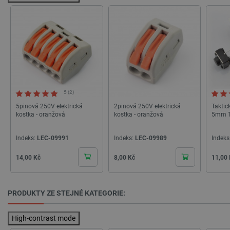
__cf_bm
Cloudflare Inc.
29 minut
.heureka.group
58 sekund
5 (2)
5pinová 250V elektrická
2pinová 250V elektrická
Taktic
kostka - oranžová
kostka - oranžová
5mm TH
Zásadách ochrany soukromí Google
Indeks:
LEC-09991
Indeks:
LEC-09989
Indeks
Cena
Cena
Cena
14,00 Kč
8,00 Kč
11,00
_smvs
.botland.cz
59 minut
53 sekund
PRODUKTY ZE STEJNÉ KATEGORIE:
High-contrast mode
VISITOR_PRIVACY_METADATA
YouTube
5 měsíců