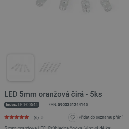
LED 5mm oranžová čirá - 5ks
Index:
LED-00544
EAN:
5903351244145
Přidat do seznamu přání
(
6
)
5
5 mm oranžová LED. Průhledná čočka. Vlnová délka: