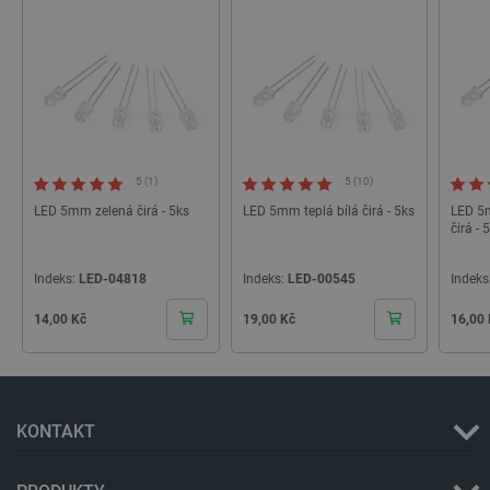
.youtube.com
4 týdny
5 (1)
5 (10)
LED 5mm zelená čirá - 5ks
LED 5mm teplá bílá čirá - 5ks
LED 5m
čirá - 
Indeks:
LED-04818
Indeks:
LED-00545
Indeks
Cena
Cena
Cena
14,00 Kč
19,00 Kč
16,00
PrestaShop-
.botland.cz
2 týdny 6
[abcdef0123456789]{32}
dní
KONTAKT