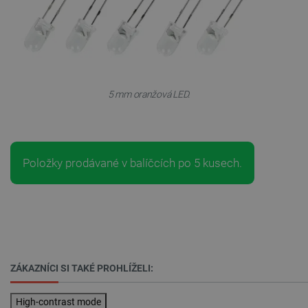
VÝKONOVÉ SOUBORY
SOUBORY CÍLENÍ
FUNKČNÍ SOUBORY
5 mm oranžová LED.
Nezbytně nutné soubory
Výkonové soubory
Soubory cílení
Funkční soubory
Položky prodávané v balíčcích po 5 kusech.
Nezbytně nutné soubory cookie umožňují základní
funkce webových stránek, jako je přihlášení
uživatele a správa účtu. Webové stránky nelze bez
nezbytně nutných souborů cookie správně
používat.
Poskytovatel
/
Název
Vyprší
Doména
ZÁKAZNÍCI SI TAKÉ PROHLÍŽELI:
udid
.botland.cz
4 týdny 2
dny
High-contrast mode