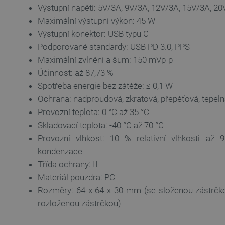
__cf_bm
Výstupní napětí: 5V/3A, 9V/3A, 12V/3A, 15V/3A, 20
Maximální výstupní výkon: 45 W
Výstupní konektor: USB typu C
_smvs
Podporované standardy: USB PD 3.0, PPS
VISITOR_PRIVACY_METAD
Maximální zvlnění a šum: 150 mVp-p
Zásadách ochrany soukrom
Účinnost: až 87,73 %
Spotřeba energie bez zátěže: ≤ 0,1 W
PrestaShop-
[abcdef0123456789]{32}
Ochrana: nadproudová, zkratová, přepěťová, tepel
Provozní teplota: 0 °C až 35 °C
isListDisplay
Skladovací teplota: -40 °C až 70 °C
critCartData
Provozní vlhkost: 10 % relativní vlhkosti až 9
kondenzace
CookieScriptConsent
Třída ochrany: II
Materiál pouzdra: PC
Rozměry: 64 x 64 x 30 mm (se složenou zástrčko
__cf_bm
rozloženou zástrčkou)
__cf_bm