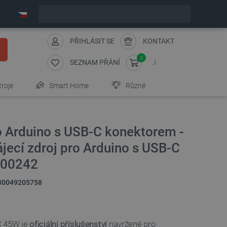
Expedujeme v pondělí
PŘIHLÁSIT SE
KONTAKT
0
SEZNAM PŘÁNÍ
troje
Smart Home
Různé
o Arduino s USB-C konektorem -
ájecí zdroj pro Arduino s USB-C
X00242
30049205758
C 45W je
oficiální příslušenství
navržené pro