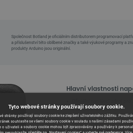
Hlavní vlastnosti na
Oficiální napájecí zdroj pro
Tyto webové stránky používají soubory cookie.
a zařízeními Arduino
Výkon až 45 W
: vhodné pr
é stránky používají soubory cookie ke zlepšení uživatelského zážitku. Použív
ránek souhlasíte se všemi soubory cookie v souladu s našimi zásadami použí
portem USB typu C
e o uživateli a soubory cookie mohou být zpracovávány a používány k personal
Podpora USB Power Deliv
ím nesouhlasíte, přejděte na „Nastavení cookies“ a vyberte své preference.
Více