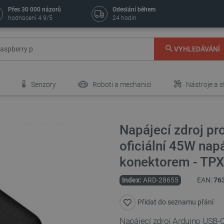
Přes 30 000 názorů
Odeslání během
hodnocení 4.9/5
24 hodin
VYHLEDÁVÁNÍ
Senzory
Roboti a mechanici
Nástroje a s
Napájecí zdroj pr
oficiální 45W nap
konektorem - TP
Index:
ARD-28655
EAN:
76
Přidat do seznamu přání
Napájecí zdroj Arduino USB-