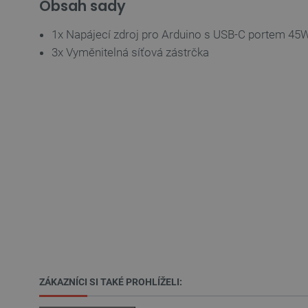
Obsah sady
_lb_ccc
1x Napájecí zdroj pro Arduino s USB-C portem 45
3x Vyměnitelná síťová zástrčka
PHPSESSID
_lb
critData
critAccountId
Storage declaration
ZÁKAZNÍCI SI TAKÉ PROHLÍŽELI:
Název
cartSkuToUrl