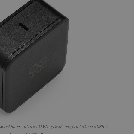
konektorem - oficiální 45W napájecí zdroj pro Arduino s USB-C