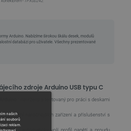
konektorem - TPX00242.
pájecího zdroje Arduino USB typu C
 Arduino
: navržený a testovaný pro práci s deskami
o napájení náročnějších zařízení a příslušenství s
áním našich
vání souborů
izaci reklam.
ery 3.0
: automaticky volí profil napětí a proudu
 informací