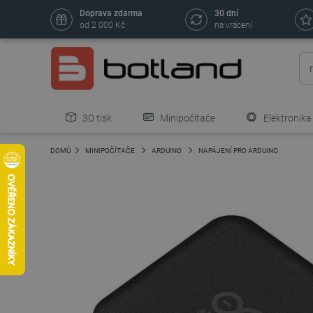
Doprava zdarma
30 dní
od 2 000 Kč
na vrácení
3D tisk
Minipočítače
Elektronika
DOMŮ
MINIPOČÍTAČE
ARDUINO
NAPÁJENÍ PRO ARDUINO