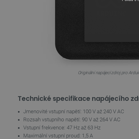
NEZBYTNĚ NUTN
FUNKČNÍ SOUBO
Originální napájecí zdroj pro Ardui
Technické specifikace napájecího zd
Nezbytně nutné soubory cooki
nezbytně nutných souborů coo
Jmenovité vstupní napětí: 100 V až 240 V AC
Název
Rozsah vstupního napětí: 90 V až 264 V AC
Vstupní frekvence: 47 Hz až 63 Hz
udid
Maximální vstupní proud: 1,5 A