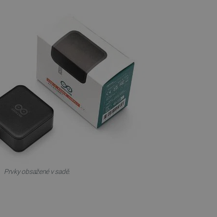
idmi a roboty. To je pro web
 používání jejich webových
é relace napříč požadavky
živatele a volby soukromí
 o souhlasu návštěvníka s
ením, které zajistí, že
spektovány.
 založeného na enginu
referencí, jak se produkty
 aby se obsah nákupního
bchodu nebo při opuštění
pt.com k zapamatování
ů. Je nutné, aby banner
Prvky obsažené v sadě.
idmi a roboty. To je pro web
 používání jejich webových
idmi a roboty. To je pro web