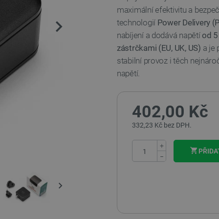
maximální efektivitu a bezpeč
technologií
Power Delivery (
nabíjení a dodává napětí
od 5
zástrčkami (EU, UK, US)
a je 
stabilní provoz i těch nejnár
napětí.
402,00 Kč
332,23 Kč bez DPH.
+
PŘIDA
−