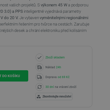
nost vašich projektů. S
výkonem 45 W
a podporou
PD 3.0) a PPS
inteligentně vyjednává parametry
 V do 20 V.
Je vybaven
vyměnitelnými regionálními
perfektním řešením pro tvůrce na cestách. Zaručuje
očnějších desek a chrání elektroniku před kolísáním
Zboží skladem
Náklad
24h
T DO KOŠÍKU
Doprava
od 69 Kč
30 dní
na vrácení zboží
Zkontrolujte množství