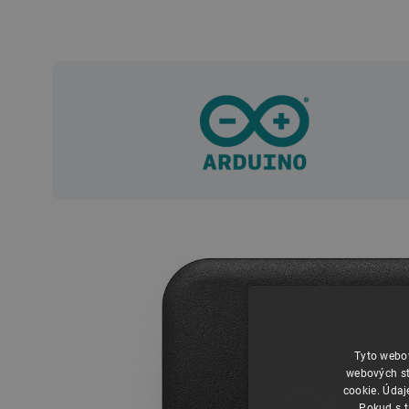
Tyto webov
webových st
cookie. Údaj
Pokud s t