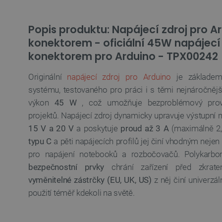
Popis produktu: Napájecí zdroj pro A
konektorem - oficiální 45W napájecí
konektorem pro Arduino - TPX00242
Originální
napájecí zdroj pro Arduino
je základem 
systému, testovaného pro práci i s těmi nejnáročněj
výkon
45 W
, což umožňuje bezproblémový provoz
projektů. Napájecí zdroj dynamicky upravuje výstupní 
15 V a 20 V
a poskytuje
proud až 3 A
(maximálně 2,
typu C
a pěti napájecích profilů jej činí vhodným nejen
pro napájení notebooků a rozbočovačů. Polykarb
bezpečnostní prvky
chrání zařízení před zkrat
vyměnitelné zástrčky (EU, UK, US)
z něj činí univerzál
použití téměř kdekoli na světě.