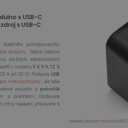
rduino s USB-C
 zdroj s USB-C
stabilního prototypovacího
šími
deskami
. Nabízí celkový
 složitých elektronických
napětí v rozsahu
5 V, 9 V, 12 V,
25 A při 20 V). Podpora
USB
 pro
mikrokontroléry
, ale také
onátové pouzdro a
pokročilé
em a přehřátím. Dodávané
ní zdroj napájení, připravený k
Napájecí zdroj pro
Arduino
s USB-C 