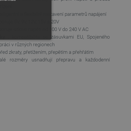
řízení
eligentní a flexibilní nastavení parametrů napájení
poruje 5V, 9V, 12V, 15V a 20V
poruje síťové napětí od 100 V do 240 V AC
čky
: kompatibilita se zásuvkami EU, Spojeného
práci v různých regionech
před zkraty, přetížením, přepětím a přehřátím
é rozměry usnadňují přepravu a každodenní
y
 Webové stránky nelze bez
ařízení, která mají přístup k
la uživatelskou zkušenost.