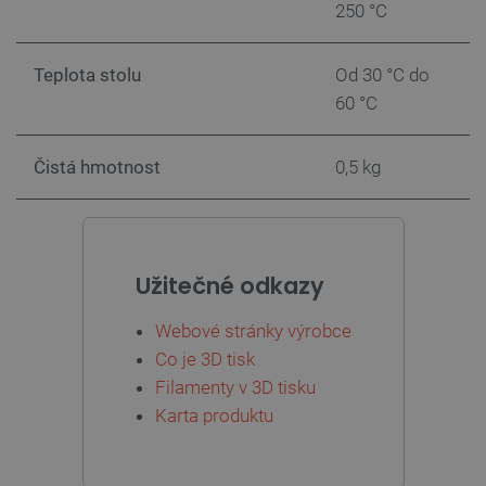
250 °C
Teplota stolu
Od 30 °C do
60 °C
Čistá hmotnost
0,5 kg
PrestaShop-
.botland.cz
2 týdny 6
[abcdef0123456789]{32}
dní
Užitečné odkazy
isListDisplay
botland.cz
Zavřením
Webové stránky výrobce
prohlížeče
Co je 3D tisk
Filamenty v 3D tisku
Karta produktu
critCartData
botland.cz
9 minut
54 sekund