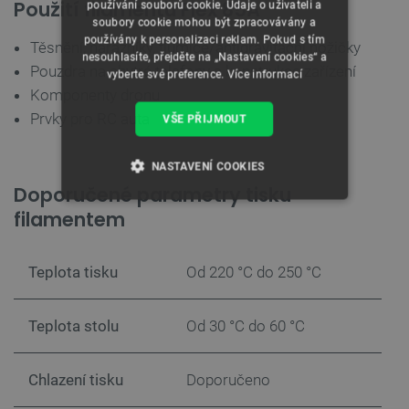
Použití filamentu Flex 85A
používání souborů cookie. Údaje o uživateli a
soubory cookie mohou být zpracovávány a
používány k personalizaci reklam. Pokud s tím
Těsnění, nárazníky, tlumiče/antigravitační nožičky
nesouhlasíte, přejděte na „Nastavení cookies“ a
Pouzdra na chytré telefony a konstrukce zařízení
vyberte své preference.
Více informací
Komponenty dronu
Prvky pro RC auta
VŠE PŘIJMOUT
NASTAVENÍ COOKIES
Doporučené parametry tisku
NEZBYTNĚ NUTNÉ SOUBORY
filamentem
VÝKONOVÉ SOUBORY
Teplota tisku
Od 220 °C do 250 °C
SOUBORY CÍLENÍ
Teplota stolu
Od 30 °C do 60 °C
FUNKČNÍ SOUBORY
Chlazení tisku
Doporučeno