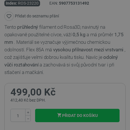
Index:
ROS-23220
EAN:
5907753131492
Přidat do seznamu přání
Tento
průhledný
filament od Rosa3D, navinutý na
opakovaně použitelné cívce, váží
0,5 kg
a má průměr
1,75
mm
. Materiál se vyznačuje výjimečnou chemickou
odolností. Flex 85A má
vysokou přilnavost mezi vrstvami
,
což zajišťuje velmi dobrou kvalitu tisku. Navíc je
odolný
vůči roztahování
a zachovává si svůj původní tvar i při
stlačení a mačkání.
499,00 Kč
412,40 Kč bez DPH.
+
PŘIDAT DO KOŠÍKU
−