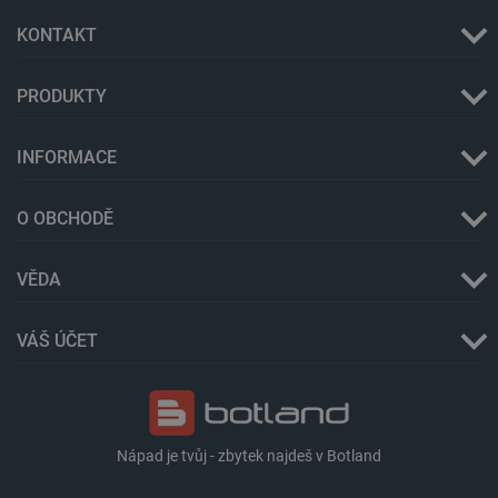
KONTAKT
PRODUKTY
_lb
.botland.cz
Zavřením
prohlížeče
INFORMACE
O OBCHODĚ
VĚDA
VÁŠ ÚČET
critData
botland.cz
9 minut
51 sekund
Nápad je tvůj - zbytek najdeš v Botland