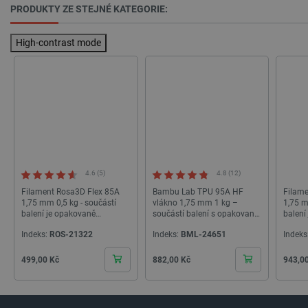
PRODUKTY ZE STEJNÉ KATEGORIE:
High-contrast mode
PHPSESSID
PHP.net
Zavřením
botland.cz
prohlížeče
4.6 (5)
4.8 (12)
Filament Rosa3D Flex 85A
Bambu Lab TPU 95A HF
Filame
1,75 mm 0,5 kg - součástí
vlákno 1,75 mm 1 kg –
1,75 m
balení je opakovaně
součástí balení s opakovaně
balení
použitelná cívka - černá
použitelnou cívkou – černá
použit
Indeks:
ROS-21322
Indeks:
BML-24651
Indeks
Cena
Cena
Cena
499,00 Kč
882,00 Kč
943,0