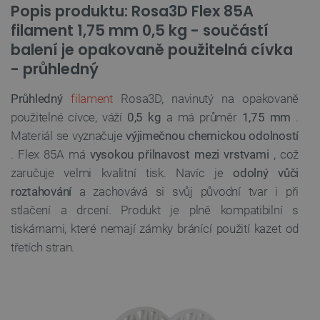
Popis produktu: Rosa3D Flex 85A
filament 1,75 mm 0,5 kg - součástí
balení je opakovaně použitelná cívka
- průhledný
Průhledný
filament
Rosa3D, navinutý na opakovaně
použitelné cívce, váží
0,5 kg
a má průměr
1,75 mm
.
Materiál se vyznačuje
výjimečnou chemickou odolností
. Flex 85A má
vysokou přilnavost mezi vrstvami
, což
zaručuje velmi kvalitní tisk. Navíc je
odolný vůči
roztahování
a zachovává si svůj původní tvar i při
stlačení a drcení. Produkt je plně kompatibilní s
tiskárnami, které nemají zámky bránící použití kazet od
třetích stran.