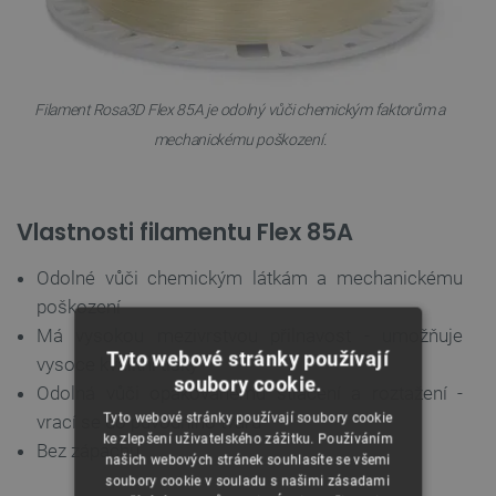
Filament Rosa3D Flex 85A je odolný vůči chemickým faktorům a
mechanickému poškození.
Vlastnosti filamentu Flex 85A
Odolné vůči chemickým látkám a mechanickému
poškození
Má vysokou mezivrstvou přilnavost - umožňuje
Tyto webové stránky používají
vysoce kvalitní tisky
soubory cookie.
Odolná vůči opakovanému stlačení a roztažení -
Tyto webové stránky používají soubory cookie
vrací se do původního tvaru
ke zlepšení uživatelského zážitku. Používáním
Bez zápachu
našich webových stránek souhlasíte se všemi
soubory cookie v souladu s našimi zásadami