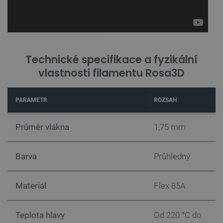
Zásadách ochrany soukromí Google
Technické specifikace a fyzikální
vlastnosti filamentu Rosa3D
_smvs
.botland.cz
59 minut
53 sekund
PARAMETR
ROZSAH
Průměr vlákna
1,75 mm
VISITOR_PRIVACY_METADATA
YouTube
5 měsíců
.youtube.com
4 týdny
Barva
Průhledný
Materiál
Flex 85A
Teplota hlavy
Od 220 °C do