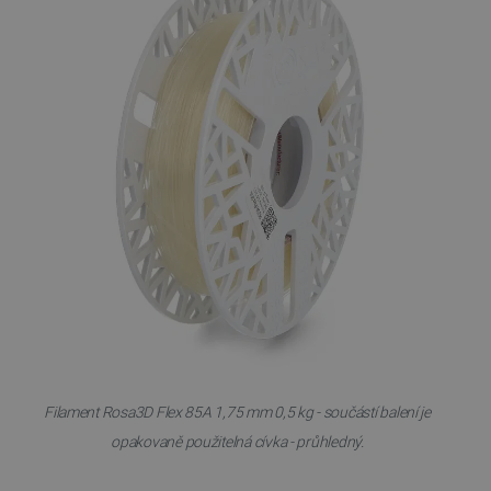
Filament Rosa3D Flex 85A 1,75 mm 0,5 kg - součástí balení je
opakovaně použitelná cívka - průhledný.