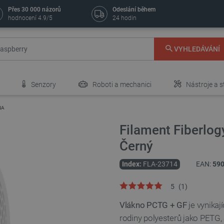
Přes 30 000 názorů
Odeslání během
hodnocení 4.9/5
24 hodin
VYHLEDÁVÁNÍ
Senzory
Roboti a mechanici
Nástroje a s
NA
Filament Fiberlo
Černý
Index:
FLA-23714
EAN:
59
5
(
1
)
Vlákno PCTG + GF
je vynikaj
rodiny polyesterů jako PETG, 