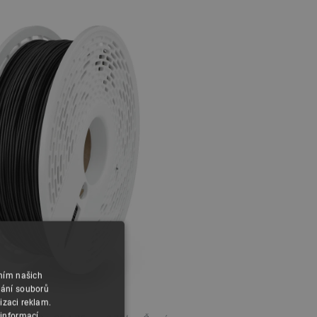
áním našich
vání souborů
izaci reklam.
 informací