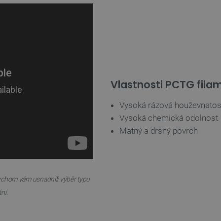
Vlastnosti PCTG fila
Vysoká rázová houževnatost
Vysoká chemická odolnost
Matný a drsný povrch
bychom vám usnadnili výběr typu
ní.