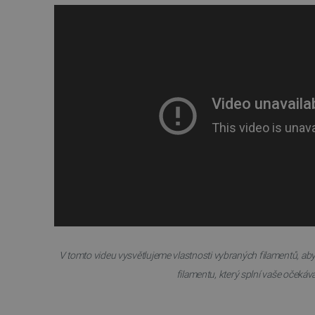
V tomto videu vysvětlujeme vlastnosti vybraných filamentů, a
filamentu, který splní vaše očekává