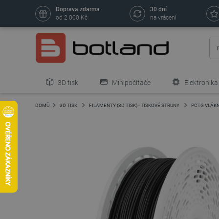
Doprava zdarma
30 dní
od 2 000 Kč
na vrácení
3D tisk
Minipočítače
Elektronika
DOMŮ
3D TISK
FILAMENTY (3D TISK) - TISKOVÉ STRUNY
PCTG VLÁK