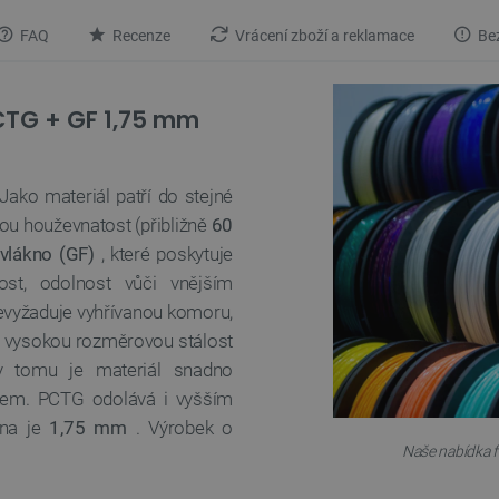
FAQ
Recenze
Vrácení zboží a reklamace
Bez
PCTG + GF 1,75 mm
Jako materiál patří do stejné
vou houževnatost (přibližně
60
vlákno (GF)
, které poskytuje
ost, odolnost vůči vnějším
evyžaduje vyhřívanou komoru,
je vysokou rozměrovou stálost
ky tomu je materiál snadno
iskem. PCTG odolává i vyšším
na je
1,75 mm
. Výrobek o
Naše nabídka f