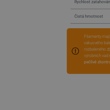
Rychlost zatahován
_lb_ccc
Čistá hmotnost
PHPSESSID
Filamenty mají
vakuového bale
rozbaleného zb
_lb
výrobních vad 
pečlivě zkontr
critData
critAccountId
Storage declaration
Název
cartSkuToUrl