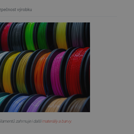
pečnost výrobku
ilamentů zahrnuje i další
materiály a barvy.