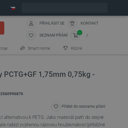
Expedujeme v pondělí
PŘIHLÁSIT SE
KONTAKT
0
SEZNAM PŘÁNÍ
troje
Smart Home
Různé
gy PCTG+GF 1,75mm 0,75kg -
02560996876
Přidat do seznamu přání
ící alternativou k PETG. Jako materiál patří do stejné
ale nabízí zvýšenou rázovou houževnatost (přibližně