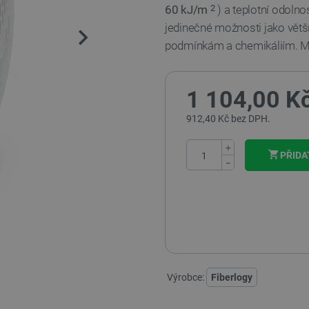
60 kJ/m
) a teplotní odoln
2
jedinečné možnosti jako větší
podmínkám a chemikáliím. Má
1 104,00 K
912,40 Kč bez DPH.
+
PŘIDA
−
Výrobce:
Fiberlogy