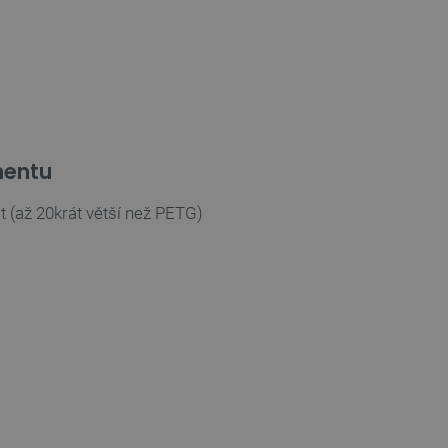
mentu
 (až 20krát větší než PETG)