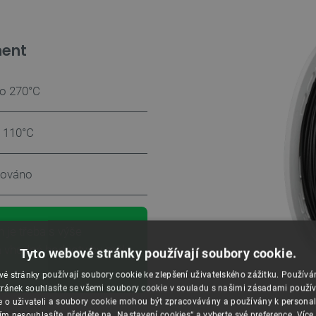
ment
o 270°C
 110°C
dováno
 je třeba s výše
a vhodné hodnoty by měly
Tyto webové stránky používají soubory cookie.
é stránky používají soubory cookie ke zlepšení uživatelského zážitku. Použív
ránek souhlasíte se všemi soubory cookie v souladu s našimi zásadami použí
e o uživateli a soubory cookie mohou být zpracovávány a používány k personal
ím nesouhlasíte, přejděte na „Nastavení cookies“ a vyberte své preference.
Více