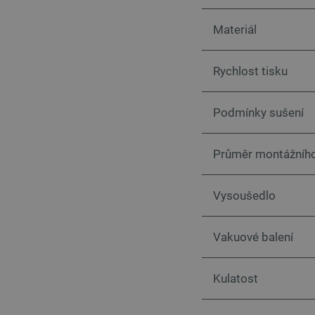
__cf_bm
Materiál
_smvs
Rychlost tisku
VISITOR_PRIVACY_METAD
Zásadách ochrany soukrom
Podmínky sušení
PrestaShop-
[abcdef0123456789]{32}
Průměr montážního
isListDisplay
critCartData
Vysoušedlo
CookieScriptConsent
Vakuové balení
__cf_bm
Kulatost
__cf_bm