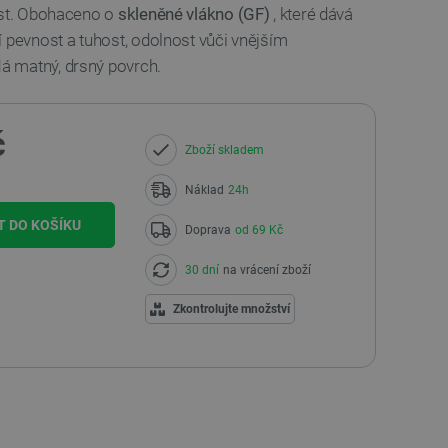
ost. Obohaceno o
skleněné vlákno (GF)
, které dává
 pevnost a tuhost, odolnost vůči vnějším
 matný, drsný povrch.
č
Zboží skladem
Náklad
24h
T DO KOŠÍKU
Doprava
od 69 Kč
30 dní
na vrácení zboží
Zkontrolujte množství