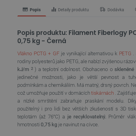
Popis
Detaily produktu
Dodávka
Popis produktu: Filament Fiberlogy 
0,75 kg - Černá
Vlákno PCTG + GF
je vynikající alternativou k
PETG
. 
rodiny polyesterů jako PETG, ale nabízí zvýšenou rázo
kJ/m
) a teplotní odolnost. Obohaceno o
skleněné 
2
jedinečné možnosti, jako je větší pevnost a tuh
podmínkám a chemikáliím. Má matný, drsný povrch. N
což umožňuje použití v domácích
tiskárnách
. Zajišťu
a nízké smrštění zabraňuje praskání modelu. Dí
použitelný i pro lidi bez větších zkušeností s 3D t
teplotám (až 76°C) a
je recyklovatelný.
Průměr vlák
hmotnosti
0,75 kg
je navinut na cívce.