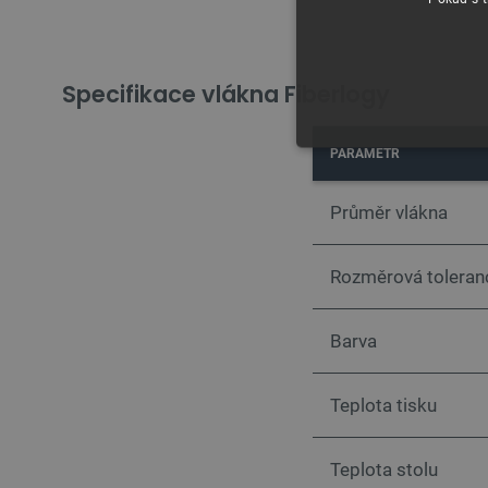
Specifikace vlákna Fiberlogy
PARAMETR
NEZBYTNĚ NUTN
FUNKČNÍ SOUBO
Průměr vlákna
Rozměrová toleran
Barva
Nezbytně nutné soubory cooki
nezbytně nutných souborů coo
Teplota tisku
Název
udid
Teplota stolu