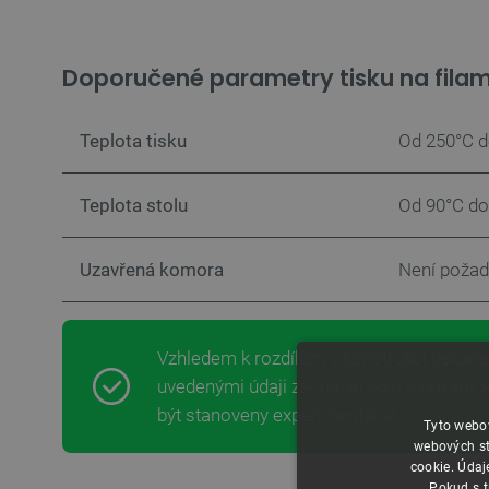
Doporučené parametry tisku na fila
Teplota tisku
Od 250°C d
Teplota stolu
Od 90°C do
Uzavřená komora
Není poža
Vzhledem k rozdílům v konstrukci tiskáren
uvedenými údaji zacházet jako s pokyny 
být stanoveny experimentálně.
Tyto webov
webových st
cookie. Údaj
Pokud s t