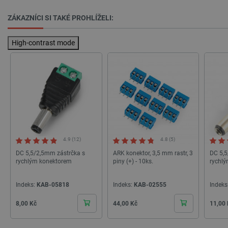
Nezbytně nutné soubory
Výkonové soubory
ZÁKAZNÍCI SI TAKÉ PROHLÍŽELI:
Soubory cílení
Funkční soubory
Nezbytně nutné soubory cookie umožňují základní
High-contrast mode
funkce webových stránek, jako je přihlášení
uživatele a správa účtu. Webové stránky nelze bez
nezbytně nutných souborů cookie správně
používat.
Poskytovatel
/
Název
Vyprší
Doména
udid
.botland.cz
4 týdny 2
dny
4.9 (12)
4.8 (5)
DC 5,5/2,5mm zástrčka s
ARK konektor, 3,5 mm rastr, 3
DC 5,5
rychlým konektorem
piny (+) - 10ks.
rychl
Indeks:
KAB-05818
Indeks:
KAB-02555
Indeks
Cena
Cena
Cena
8,00 Kč
44,00 Kč
11,00
__cf_bm
Cloudflare Inc.
29 minut
.heureka.group
58 sekund