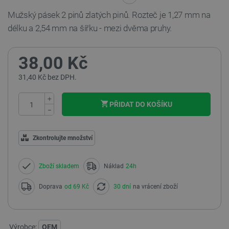
Mužský pásek 2 pinů zlatých pinů. Rozteč je 1,27 mm na
délku a 2,54 mm na šířku - mezi dvěma pruhy.
38,00 Kč
31,40 Kč bez DPH.
+
PŘIDAT DO KOŠÍKU
−
Zkontrolujte množství
Zboží skladem
Náklad
24h
Doprava
od 69 Kč
30 dní
na vrácení zboží
Výrobce:
OEM