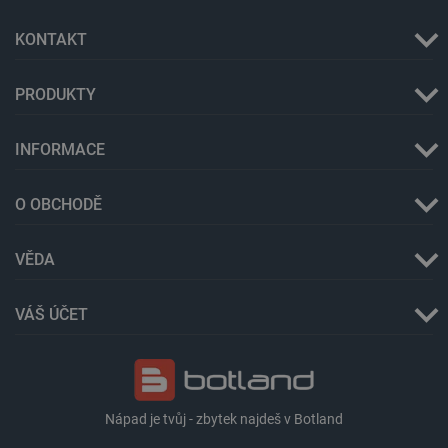
KONTAKT
PRODUKTY
INFORMACE
PrestaShop-
.botland.cz
2 týdny 6
[abcdef0123456789]{32}
dní
O OBCHODĚ
VĚDA
isListDisplay
botland.cz
Zavřením
prohlížeče
VÁŠ ÚČET
critCartData
botland.cz
9 minut
Nápad je tvůj - zbytek najdeš v Botland
54 sekund