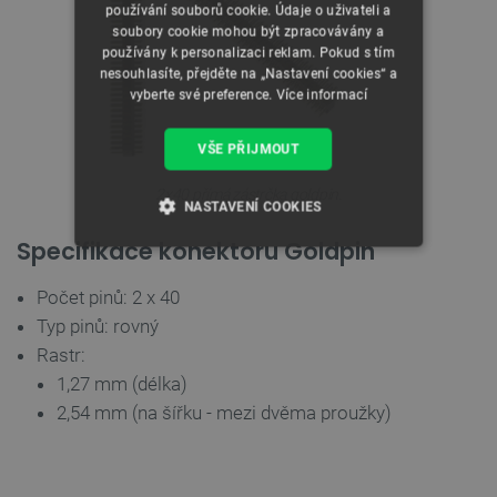
používání souborů cookie. Údaje o uživateli a
soubory cookie mohou být zpracovávány a
používány k personalizaci reklam. Pokud s tím
nesouhlasíte, přejděte na „Nastavení cookies“ a
vyberte své preference.
Více informací
VŠE PŘIJMOUT
2x40 přímá zástrčka goldpin.
NASTAVENÍ COOKIES
Specifikace konektoru Goldpin
NEZBYTNĚ NUTNÉ SOUBORY
Počet pinů: 2 x 40
VÝKONOVÉ SOUBORY
Typ pinů: rovný
Rastr:
SOUBORY CÍLENÍ
1,27 mm (délka)
2,54 mm (na šířku - mezi dvěma proužky)
FUNKČNÍ SOUBORY