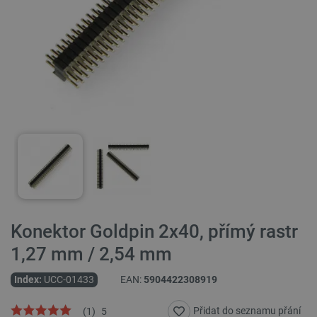
Konektor Goldpin 2x40, přímý rastr
1,27 mm / 2,54 mm
Index:
UCC-01433
EAN:
5904422308919
Přidat do seznamu přání
(
1
)
5