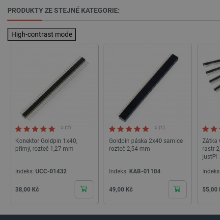
PRODUKTY ZE STEJNÉ KATEGORIE:
High-contrast mode
Zásadách ochrany soukromí Google
_smvs
.botland.cz
59 minut
53 sekund
5 (2)
5 (1)
VISITOR_PRIVACY_METADATA
YouTube
5 měsíců
.youtube.com
4 týdny
Konektor Goldpin 1x40,
Goldpin páska 2x40 samice
Zátka 
přímý, rozteč 1,27 mm
rozteč 2,54 mm
rastr 
justPi
Indeks:
UCC-01432
Indeks:
KAB-01104
Indeks
Cena
Cena
Cena
38,00 Kč
49,00 Kč
55,00