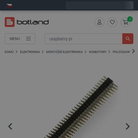
Expedujeme v pondělí
0
MENU
DOMŮ
ELEKTRONIKA
MONTÁŽNÍ ELEKTRONIKA
KONEKTORY
PIN ZÁSUVKY - G