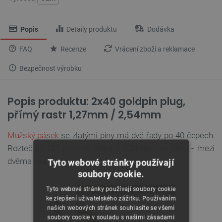
Popis
Detaily produktu
Dodávka
FAQ
Recenze
Vrácení zboží a reklamace
Bezpečnost výrobku
Popis produktu: 2x40 goldpin plug,
přímý rastr 1,27mm / 2,54mm
Mužský pásek
se zlatými piny má dvě řady po 40 čepech.
Rozteč je 1,27 mm na délku a 2,54 mm na šířku - mezi
dvěma pruhy.
Tyto webové stránky používají
soubory cookie.
Tyto webové stránky používají soubory cookie
ke zlepšení uživatelského zážitku. Používáním
našich webových stránek souhlasíte se všemi
soubory cookie v souladu s našimi zásadami