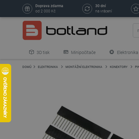
Doprava zdarma
30 dní
od 2 000 Kč
na vrácení
3D tisk
Minipočítače
Elektronika
DOMŮ
ELEKTRONIKA
MONTÁŽNÍ ELEKTRONIKA
KONEKTORY
PI