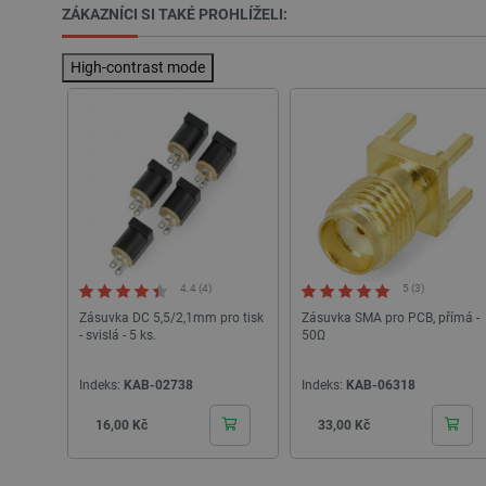
ZÁKAZNÍCI SI TAKÉ PROHLÍŽELI:
VISITOR_PRIVACY_METAD
High-contrast mode
Zásadách ochrany soukrom
PrestaShop-
[abcdef0123456789]{32}
isListDisplay
critCartData
CookieScriptConsent
4.4 (4)
5 (3)
Zásuvka DC 5,5/2,1mm pro tisk
Zásuvka SMA pro PCB, přímá -
- svislá - 5 ks.
50Ω
__cf_bm
Indeks:
KAB-02738
Indeks:
KAB-06318
__cf_bm
Cena
Cena
16,00 Kč
33,00 Kč
_lb_ccc