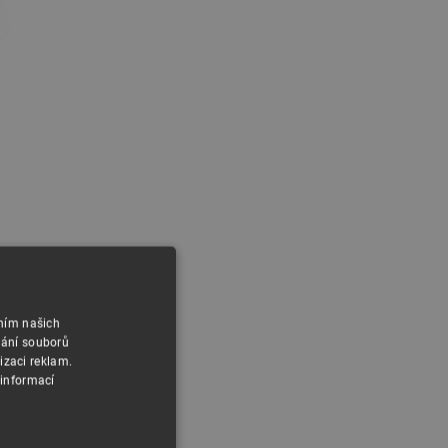
áním našich
vání souborů
izaci reklam.
 informací