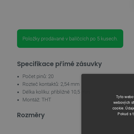
Položky prodávané v balíčcích po 5 kusech.
Specifikace přímé zásuvky
Počet pinů: 20
Rozteč kontaktů: 2,54 mm
Délka kolíku: přibližně 10,5 mm
Tyto webov
Montáž: THT
webových st
cookie. Údaj
Rozměry
Pokud s t