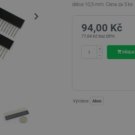
délce 10,5 mm.
Cena za 5 ks
94,00 Kč
77,69 Kč bez DPH.
+
PŘIDA
−
Výrobce:
Akso