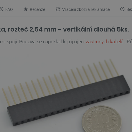
FAQ
Recenze
Vrácení zboží a reklamace
Bez
a, rozteč 2,54 mm - vertikální dlouhá 5ks.
i spoji. Používá se například k připojení
zástrčných kabelů
. R