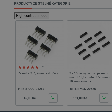
PRODUKTY ZE STEJNÉ KATEGORIE:
PHPSESSID
High-contrast mode
_lb
critData
critAccountId
5 (2)
Zásuvka 2x4, 2mm rastr - 5ks.
2 × 15pinový samičí pásek pro
modul 13,2 - rozteč 2,54 mm -
Storage declaration
10 kusů - montážní
příslušenství pro vývojové
Název
Indeks:
UCC-01257
Indeks:
MSS-20526
moduly M5Stack
cartSkuToUrl
Cena
Cena
116,00 Kč
194,00 Kč
_gcl_ls
luigis.env.v2.159265-24552