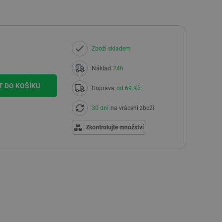
Zboží skladem
Náklad
24h
T DO KOŠÍKU
Doprava
od 69 Kč
30 dní
na vrácení zboží
Zkontrolujte množství