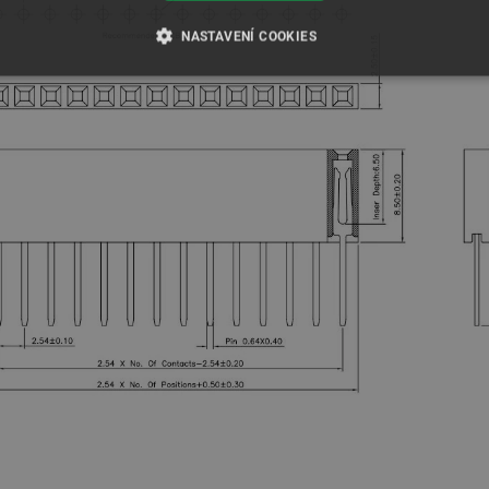
NASTAVENÍ COOKIES
É SOUBORY
VÝKONOVÉ SOUBORY
SOUBORY CÍLENÍ
RY
Nezbytně nutné soubory
Výkonové soubory
Soubory cílení
Funkční soubor
e umožňují základní funkce webových stránek, jako je přihlášení uživatele a správa účtu.
kie správně používat.
Poskytovatel
/
Vyprší
Popis
Doména
.botland.cz
4 týdny 2
Tento cookie se používá k jedinečné identifikaci z
dny
webové stránce, aby sledovala používání a zlepši
Cloudflare Inc.
29 minut
Tento soubor cookie se používá k rozlišení mezi l
.heureka.group
58 sekund
přínosné, aby bylo možné podávat platné zprávy o
stránek.
.botland.cz
59 minut
Tento cookie se používá k řízení stavu uživatelsk