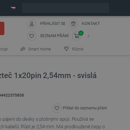
Expedujeme v pondělí
PŘIHLÁSIT SE
KONTAKT
0
SEZNAM PŘÁNÍ
troje
Smart Home
Různé
zteč 1x20pin 2,54mm - svislá
04422375850
Přidat do seznamu přání
 pájení do desky s plošnými spoji. Používá se
ných kabelů. Růst je 2,54 mm. Má prodloužené čepy o