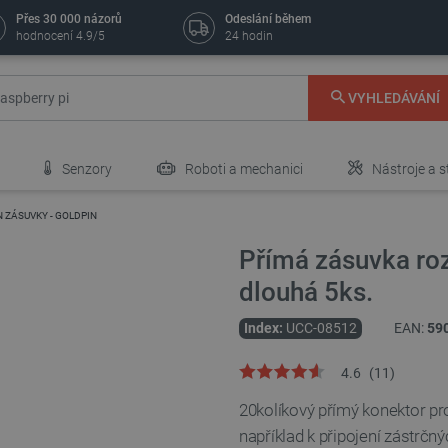
Přes 30 000 názorů
Odeslání během
hodnocení 4.9/5
24 hodin
VYHLEDÁVÁNÍ
Senzory
Roboti a mechanici
Nástroje a s
N ZÁSUVKY - GOLDPIN
Přímá zásuvka ro
dlouhá 5ks.
Index:
UCC-08512
EAN:
59
4.6
(
11
)
20kolíkový přímý konektor pro
například k připojení zástrč