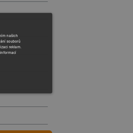
áním našich
vání souborů
izaci reklam.
 informací