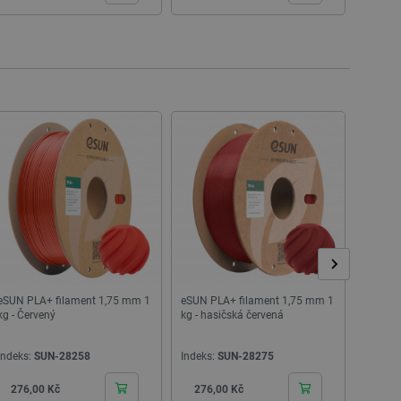
 což zajišťuje více
 pro účet, který je
líčovou roli při umožnění
relacemi a správou účtů.
Popis
eSUN PLA+ filament 1,75 mm 1
eSUN PLA+ filament 1,75 mm 1
eSUN P
kg - Červený
kg - hasičská červená
kg - ol
Indeks:
SUN-28258
Indeks:
SUN-28275
Indeks:
Cena
Cena
Cen
276,00 Kč
276,00 Kč
276,