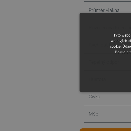
Průměr vlákna
Rozměrová toleran
Tyto webov
webových st
Rychlost tisku
cookie. Údaj
Pokud s t
Tepelný odpor
Hustota
NEZBYTNĚ NUTN
Cívka
FUNKČNÍ SOUBO
Mše