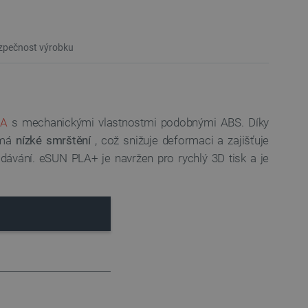
pečnost výrobku
LA
s mechanickými vlastnostmi podobnými ABS. Díky
l má
nízké smrštění
, což snižuje deformaci a zajišťuje
odávání. eSUN PLA+ je navržen pro rychlý 3D tisk a je