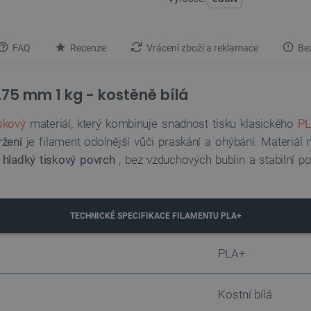
FAQ
Recenze
Vrácení zboží a reklamace
Bez
,75 mm 1 kg - kostěně bílá
skový
materiál, který kombinuje snadnost tisku klasického
P
ržení
je filament odolnější vůči praskání a ohýbání. Materiá
e
hladký tiskový povrch
, bez vzduchových bublin a stabilní p
TECHNICKÉ SPECIFIKACE FILAMENTU PLA+
PLA+
Kostní bílá