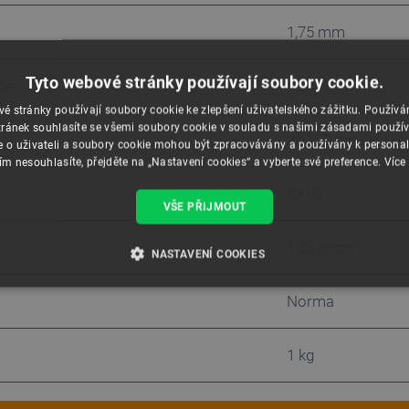
1,75 mm
Tyto webové stránky používají soubory cookie.
ce
±0,03 mm
é stránky používají soubory cookie ke zlepšení uživatelského zážitku. Použív
ránek souhlasíte se všemi soubory cookie v souladu s našimi zásadami použí
až 350 mm/s
e o uživateli a soubory cookie mohou být zpracovávány a používány k personal
ím nesouhlasíte, přejděte na „Nastavení cookies“ a vyberte své preference.
Více
53 °C
VŠE PŘIJMOUT
1,23 g/cm³
NASTAVENÍ COOKIES
É SOUBORY
VÝKONOVÉ SOUBORY
SOUBORY CÍLENÍ
Norma
RY
1 kg