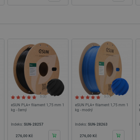
51 sekund
zvýšení výkonnosti a funkčnosti webových stránek,
personalizované uživatelské zkušenosti.
botland.cz
9 minut
Tento soubor cookie slouží k uložení identifikátoru
52 sekund
momentálně přihlášen na webové stránce. Hraje k
základních funkcí souvisejících s uživatelskými 
Storage type
Místní úložiště
Místní úložiště
3
Úložiště relace
Úložiště relace
Úložiště relace
5 (3)
5 (1)
Místní úložiště
eSUN PLA+ filament 1,75 mm 1
eSUN PLA+ filament 1,75 mm 1
Místní úložiště
kg - černý
kg - modrý
Místní úložiště
Indeks:
SUN-28257
Indeks:
SUN-28263
Cena
Cena
Poskytovatel
/
276,00 Kč
276,00 Kč
Vyprší
Popis