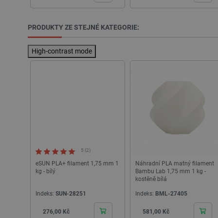
critAccountId
PRODUKTY ZE STEJNÉ KATEGORIE:
High-contrast mode
Storage declaration
Název
cartSkuToUrl
_gcl_ls
luigis.env.v2.159265-24552
lbx_ac_easystorage
_cltk
5 (2)
szn:idnts:cch
eSUN PLA+ filament 1,75 mm 1
Náhradní PLA matný filament
sid
kg - bílý
Bambu Lab 1,75 mm 1 kg -
kostěně bílá
_smvc
Indeks:
SUN-28251
Indeks:
BML-27405
Cena
Cena
276,00 Kč
581,00 Kč
Název