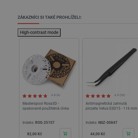
CookieScriptConsent
ZÁKAZNÍCI SI TAKÉ PROHLÍŽELI:
High-contrast mode
__cf_bm
__cf_bm
_lb_ccc
PHPSESSID
4.8 (4)
4.9 (38)
Masterspool Rosa3D -
Antimagnetická zahnutá
opakovaně použitelná cívka
pinzeta Vetus ESD15 - 116 mm
_lb
Indeks:
ROS-25157
Indeks:
NSZ-00847
Cena
Cena
82,00 Kč
44,00 Kč
critData