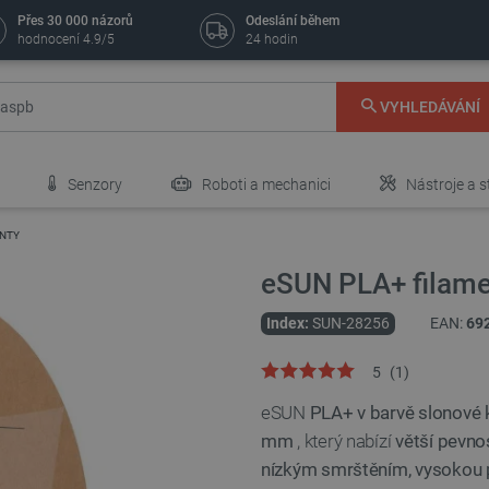
Přes 30 000 názorů
Odeslání během
hodnocení 4.9/5
24 hodin
VYHLEDÁVÁNÍ
Senzory
Roboti a mechanici
Nástroje a s
ENTY
eSUN PLA+ filamen
Index:
SUN-28256
EAN:
69
5
(
1
)
eSUN
PLA+ v barvě slonové 
mm
, který nabízí
větší pevnos
nízkým smrštěním, vysokou p