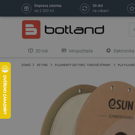
Doprava zdarma
30 dní
od 2 000 Kč
na vrácení
3D tisk
Minipočítače
Elektronika
DOMŮ
3D TISK
FILAMENTY (3D TISK) - TISKOVÉ STRUNY
PLA FILAM