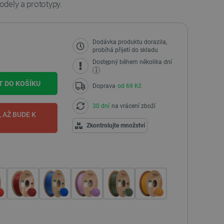
modely a prototypy.
Dodávka produktu dorazila,
probíhá přijetí do skladu
Dostępný během několika dní
i
T DO KOŠÍKU
Doprava
od 69 Kč
30 dní
na vrácení zboží
 AŽ BUDE K
I
Zkontrolujte množství