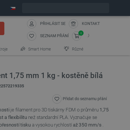
Expedujeme v pondělí
PŘIHLÁSIT SE
KONTAKT
0
SEZNAM PŘÁNÍ
troje
Smart Home
Různé
t 1,75 mm 1 kg - kostěně bílá
22572219335
Přidat do seznamu přání
kosti
je filament pro 3D tiskárny FDM o průměru
1,75
t a flexibilitu
než standardní PLA. Vyznačuje se
řesností tisku
a vysokou rychlostí
až 350 mm/s
.