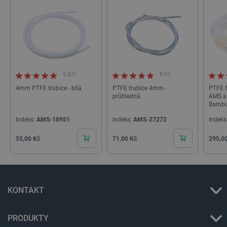
isListDisplay
botland.cz
Zavřením
prohlížeče
critCartData
botland.cz
9 minut
54 sekund
5 (21)
5 (1)
4mm PTFE trubice - bílá
PTFE trubice 4mm -
PTFE trubice pro systém
průhledná
AMS a 
Bambu
Indeks:
AMS-18951
Indeks:
AMS-27272
Indeks
Cena
Cena
Cena
55,00 Kč
71,00 Kč
295,0
CookieScriptConsent
CookieScript
2 měsíce
botland.cz
4 týdny
KONTAKT
PRODUKTY