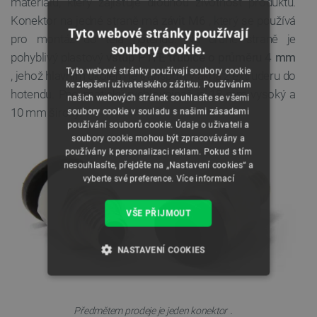
materiálu, který zajišťuje dlouhou životnost produktu.
Konektor na jedné straně má
závit M6
, který se používá
Tyto webové stránky používají
pro montáž do těla hotendu. Na druhé straně je
soubory cookie.
pohyblivý plastový
vstup PTFE trubice o průměru 4 mm
Tyto webové stránky používají soubory cookie
, jehož hlavním úkolem je transport
vlákna
z extruderu do
ke zlepšení uživatelského zážitku. Používáním
hotendu. Pneumatický rychloupínač je 18 mm vysoký a
našich webových stránek souhlasíte se všemi
10 mm široký.
soubory cookie v souladu s našimi zásadami
používání souborů cookie. Údaje o uživateli a
soubory cookie mohou být zpracovávány a
používány k personalizaci reklam. Pokud s tím
nesouhlasíte, přejděte na „Nastavení cookies“ a
vyberte své preference.
Více informací
VŠE PŘIJMOUT
NASTAVENÍ COOKIES
NEZBYTNĚ NUTNÉ SOUBORY
.
Předmětem prodeje je jeden konektor
VÝKONOVÉ SOUBORY