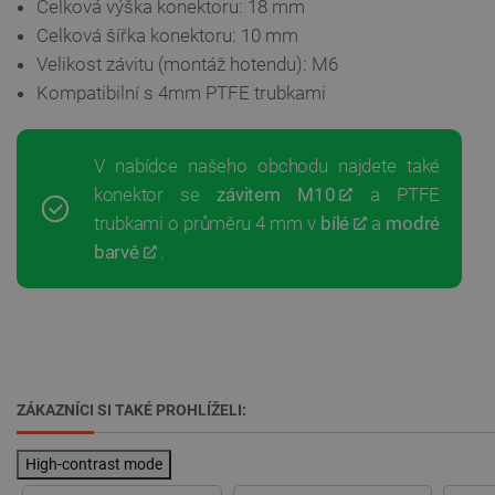
Celková výška konektoru: 18 mm
Celková šířka konektoru: 10 mm
Velikost závitu (montáž hotendu): M6
Kompatibilní s 4mm PTFE trubkami
__cf_bm
Cloudflare Inc.
29 minut
.heureka.group
58 sekund
V nabídce našeho obchodu najdete také
konektor se
závitem M10
a PTFE
trubkami o průměru 4 mm v
bílé
a
modré
barvě
.
Zásadách ochrany soukromí Google
_smvs
.botland.cz
59 minut
53 sekund
ZÁKAZNÍCI SI TAKÉ PROHLÍŽELI:
High-contrast mode
VISITOR_PRIVACY_METADATA
YouTube
5 měsíců