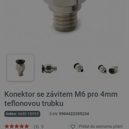
Konektor se závitem M6 pro 4mm
teflonovou trubku
Index:
AMS-18955
EAN:
5904422355234
Přidat do seznamu přání
(
3
)
5