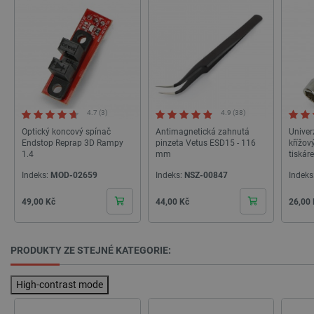
.youtube.com
4 týdny
4.7 (3)
4.9 (38)
Optický koncový spínač
Antimagnetická zahnutá
Univer
Endstop Reprap 3D Rampy
pinzeta Vetus ESD15 - 116
křížový
1.4
mm
tiskár
Indeks:
MOD-02659
Indeks:
NSZ-00847
Indeks
Cena
Cena
Cena
49,00 Kč
44,00 Kč
26,00
PrestaShop-
.botland.cz
2 týdny 6
PRODUKTY ZE STEJNÉ KATEGORIE:
[abcdef0123456789]{32}
dní
High-contrast mode