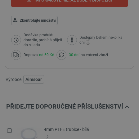
INFORMUJTE MĚ, AŽ BUDE K DISPOZICI
Zkontrolujte množství
Dodávka produktu
Dostępný během několika
dorazila, probíhá přijetí
i
dní
do skladu
Doprava
od 69 Kč
30 dní
na vrácení zboží
Výrobce:
Aimsoar
PŘIDEJTE DOPORUČENÉ PŘÍSLUŠENSTVÍ
4mm PTFE trubice - bílá