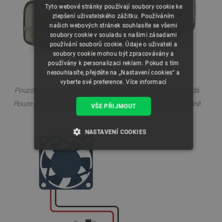
Tyto webové stránky používají soubory cookie ke
zlepšení uživatelského zážitku. Používáním
našich webových stránek souhlasíte se všemi
soubory cookie v souladu s našimi zásadami
používání souborů cookie. Údaje o uživateli a
soubory cookie mohou být zpracovávány a
používány k personalizaci reklam. Pokud s tím
nesouhlasíte, přejděte na „Nastavení cookies“ a
vyberte své preference.
Více informací
Pouzdro pro
Raspberry Pi
4B s ventilátorem - transparentní šedá.
Pouze případ na prodej,
Raspberry Pi 4B
lze zakoupit samostatně.
VŠE PŘIJMOUT
NASTAVENÍ COOKIES
NEZBYTNĚ NUTNÉ SOUBORY
VÝKONOVÉ SOUBORY
SOUBORY CÍLENÍ