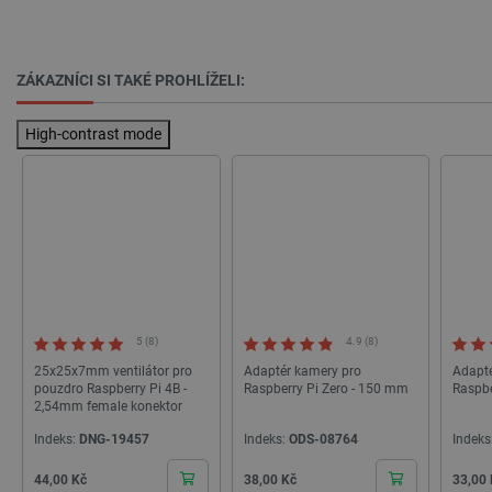
ZÁKAZNÍCI SI TAKÉ PROHLÍŽELI:
High-contrast mode
PrestaShop-
.botland.cz
2 týdny 6
[abcdef0123456789]{32}
dní
5 (8)
4.9 (8)
25x25x7mm ventilátor pro
Adaptér kamery pro
Adapté
pouzdro Raspberry Pi 4B -
Raspberry Pi Zero - 150 mm
Raspbe
isListDisplay
botland.cz
Zavřením
2,54mm female konektor
prohlížeče
Indeks:
DNG-19457
Indeks:
ODS-08764
Indeks
Cena
Cena
Cena
44,00 Kč
38,00 Kč
33,00