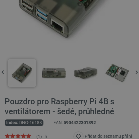
Pouzdro pro Raspberry Pi 4B s
ventilátorem - šedé, průhledné
Index:
DNG-16188
EAN:
5904422301392
Přidat do seznamu přání
(
1
)
5