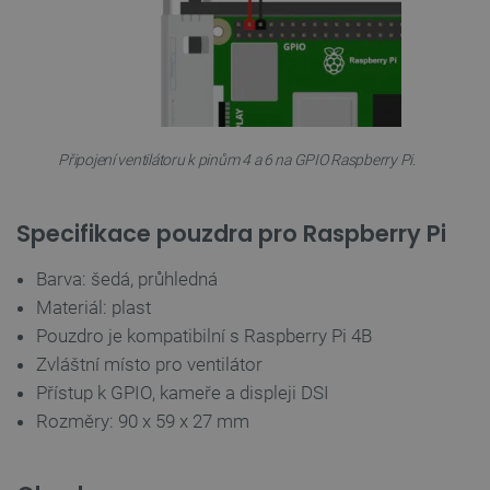
FUNKČNÍ SOUBORY
Nezbytně nutné soubory
Výkonové soubory
Soubory cílení
Funkční soubory
Připojení ventilátoru k pinům 4 a 6 na GPIO Raspberry Pi.
Nezbytně nutné soubory cookie umožňují základní
funkce webových stránek, jako je přihlášení
uživatele a správa účtu. Webové stránky nelze bez
Specifikace pouzdra pro Raspberry Pi
nezbytně nutných souborů cookie správně používat.
Poskytovatel
/
Název
Vyprší
Barva: šedá, průhledná
Doména
Materiál: plast
udid
.botland.cz
4 týdny 2
dny
Pouzdro je kompatibilní s Raspberry Pi 4B
Zvláštní místo pro ventilátor
Přístup k GPIO, kameře a displeji DSI
Rozměry: 90 x 59 x 27 mm