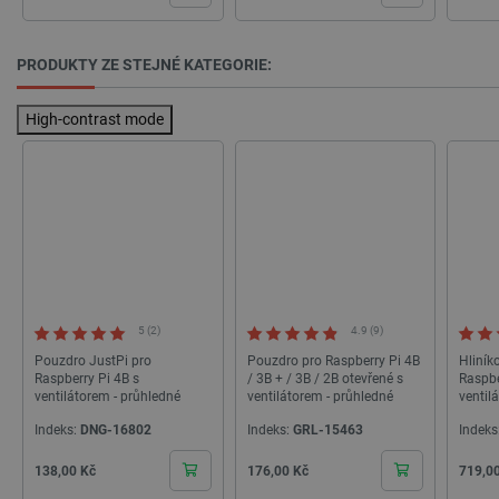
critCartData
botland.cz
9 minut
54 sekund
PRODUKTY ZE STEJNÉ KATEGORIE:
High-contrast mode
CookieScriptConsent
CookieScript
2 měsíce
botland.cz
4 týdny
5 (2)
4.9 (9)
Pouzdro JustPi pro
Pouzdro pro Raspberry Pi 4B
Hliník
Raspberry Pi 4B s
/ 3B + / 3B / 2B otevřené s
Raspbe
ventilátorem - průhledné
ventilátorem - průhledné
ventil
šedé
Indeks:
DNG-16802
Indeks:
GRL-15463
Indeks
Cena
Cena
Cena
138,00 Kč
176,00 Kč
719,0