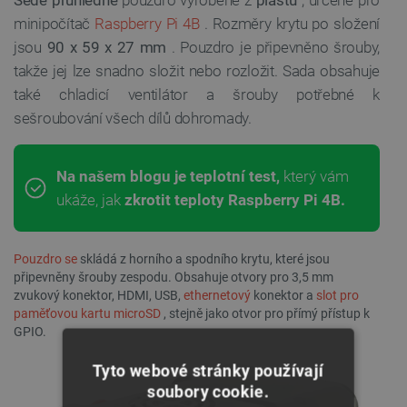
minipočítač
Raspberry Pi 4B
. Rozměry krytu po složení
jsou
90 x 59 x 27 mm
. Pouzdro je připevněno šrouby,
takže jej lze snadno složit nebo rozložit. Sada obsahuje
také chladicí ventilátor a šrouby potřebné k
sešroubování všech dílů dohromady.
Na našem blogu je teplotní test,
který vám
ukáže, jak
zkrotit teploty Raspberry Pi 4B.
Pouzdro se
skládá z horního a spodního krytu, které jsou
připevněny šrouby zespodu. Obsahuje otvory pro 3,5 mm
zvukový konektor, HDMI, USB,
ethernetový
konektor a
slot pro
paměťovou kartu microSD
, stejně jako otvor pro přímý přístup k
GPIO.
Tyto webové stránky používají
soubory cookie.