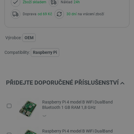
Zboží skladem
Náklad
24h
Doprava
od 69 Kč
30 dní
na vrácení zboží
Výrobce:
OEM
Compatibility:
Raspberry Pi
PŘIDEJTE DOPORUČENÉ PŘÍSLUŠENSTVÍ
Raspberry Pi 4 model B WiFi DualBand
Bluetooth 1 GB RAM 1,8 GHz
Raspberry Pi 4 model B WiFi DualBand