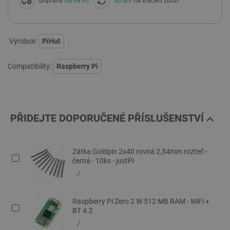
Doprava
od 69 Kč
30 dní
na vrácení zboží
Výrobce:
PiHut
Compatibility:
Raspberry Pi
PŘIDEJTE DOPORUČENÉ PŘÍSLUŠENSTVÍ
Zátka Goldpin 2x40 rovná 2,54mm rozteč -
černá - 10ks - justPi
Raspberry Pi Zero 2 W 512 MB RAM - WiFi +
BT 4.2