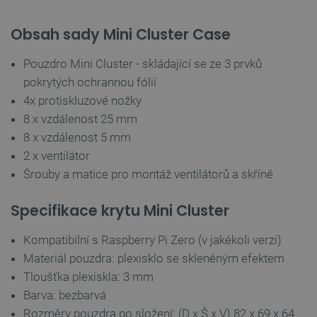
Obsah sady Mini Cluster Case
_smvs
.botland.cz
59 minut
53 sekund
Pouzdro Mini Cluster - skládající se ze 3 prvků
pokrytých ochrannou fólií
4x protiskluzové nožky
8 x vzdálenost 25 mm
VISITOR_PRIVACY_METADATA
YouTube
5 měsíců
.youtube.com
4 týdny
8 x vzdálenost 5 mm
2 x ventilátor
Šrouby a matice pro montáž ventilátorů a skříně
Specifikace krytu Mini Cluster
Kompatibilní s Raspberry Pi Zero (v jakékoli verzi)
Materiál pouzdra: plexisklo se skleněným efektem
Tloušťka plexiskla: 3 mm
Barva: bezbarvá
Rozměry pouzdra po složení: (D x Š x V) 82 x 69 x 64