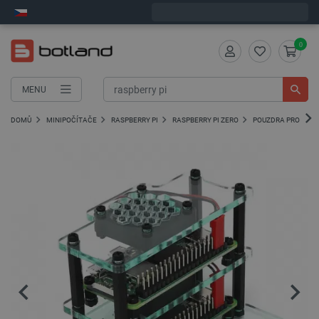
Expedujeme v pondělí
0
MENU
DOMŮ
MINIPOČÍTAČE
RASPBERRY PI
RASPBERRY PI ZERO
POUZDRA PRO RASP