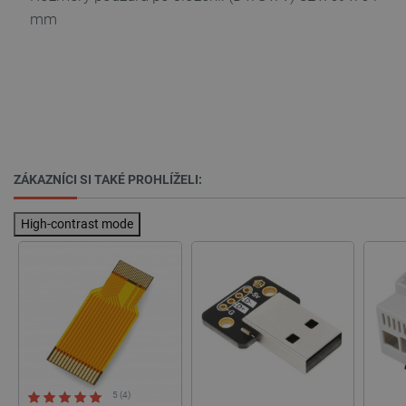
mm
PrestaShop-
.botland.cz
2 týdny 6
[abcdef0123456789]{32}
dní
ZÁKAZNÍCI SI TAKÉ PROHLÍŽELI:
isListDisplay
botland.cz
Zavřením
prohlížeče
High-contrast mode
critCartData
botland.cz
9 minut
54 sekund
5 (4)