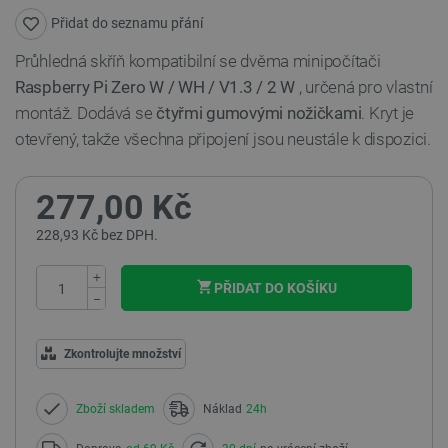
Přidat do seznamu přání
Průhledná skříň kompatibilní se dvěma minipočítači
Raspberry Pi Zero W / WH / V1.3 / 2 W
, určená pro vlastní
montáž. Dodává se
čtyřmi gumovými nožičkami
. Kryt je
otevřený, takže všechna připojení jsou neustále k dispozici.
277,00 Kč
228,93 Kč bez DPH.
+
PŘIDAT DO KOŠÍKU
−
Zkontrolujte množství
Zboží skladem
Náklad
24h