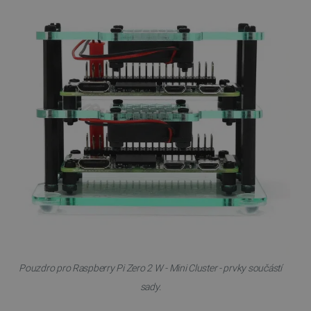
Nezbytně nutné soubory cookie umožňují základní
funkce webových stránek, jako je přihlášení
uživatele a správa účtu. Webové stránky nelze bez
nezbytně nutných souborů cookie správně používat.
Poskytovatel
/
Název
Vyprší
Doména
udid
.botland.cz
4 týdny 2
dny
__cf_bm
Cloudflare Inc.
29 minut
.heureka.group
58 sekund
Pouzdro pro Raspberry Pi Zero 2 W - Mini Cluster - prvky součástí
Zásadách
sady.
ochrany soukromí Google