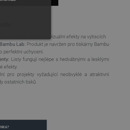
sady
r umožňuje zajímavé vizuální efekty na výtiscích
i Bambu Lab:
Produkt je navržen pro tiskárny Bambu
o perfektní uchycení.
enty:
Listy fungují nejlépe s hedvábnými a lesklými
é efekty.
ní pro projekty vyžadující neobvyklé a atraktivní
dy ostatních tisků
y
 Webové stránky nelze bez
ařízení, která mají přístup k
la uživatelskou zkušenost.
INKA?