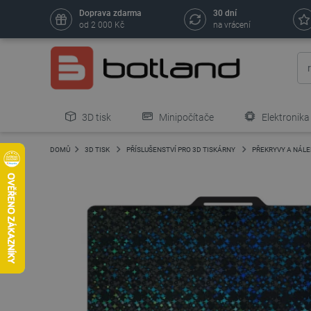
Doprava zdarma
30 dní
od 2 000 Kč
na vrácení
3D tisk
Minipočítače
Elektronika
DOMŮ
3D TISK
PŘÍSLUŠENSTVÍ PRO 3D TISKÁRNY
PŘEKRYVY A NÁLE