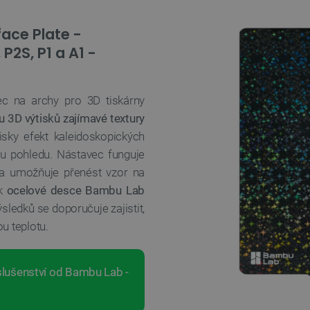
ace Plate -
P2S, P1 a A1 -
ec na archy pro 3D tiskárny
 3D výtisků zajímavé textury
isky efekt kaleidoskopických
hlu pohledu. Nástavec funguje
 umožňuje přenést vzor na
 k
ocelové desce Bambu Lab
sledků se doporučuje zajistit,
u teplotu.
íslušenství od Bambu Lab -