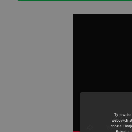
Tyto webov
webových st
cookie. Údaj
Pokud s t