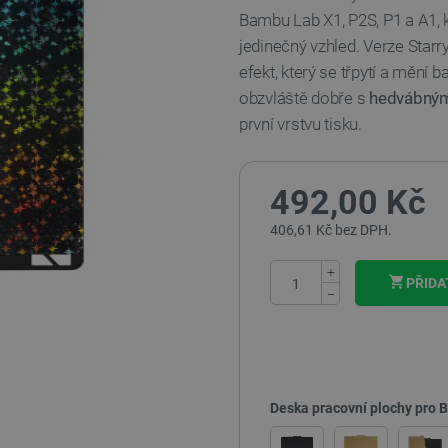
Bambu Lab X1, P2S, P1 a A1, 
jedinečný vzhled. Verze Star
efekt, který se třpytí a mění 
obzvláště dobře s
hedvábnými
první vrstvu tisku.
492,00 Kč
406,61 Kč bez DPH.
+
PŘIDA
−
Deska pracovní plochy pro B