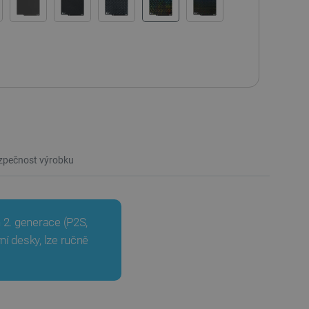
pečnost výrobku
 2. generace (P2S,
í desky, lze ručně