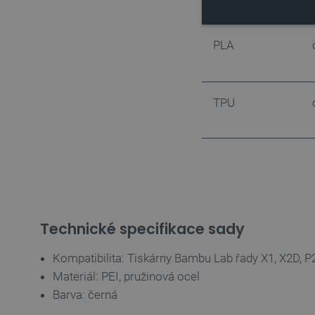
__cf_bm
PLA
_smvs
VISITOR_PRIVACY_METAD
Zásadách ochrany soukrom
TPU
PrestaShop-
[abcdef0123456789]{32}
isListDisplay
critCartData
Technické specifikace sady
CookieScriptConsent
Kompatibilita: Tiskárny Bambu Lab řady X1, X2D, P
__cf_bm
Materiál: PEI, pružinová ocel
Barva: černá
__cf_bm