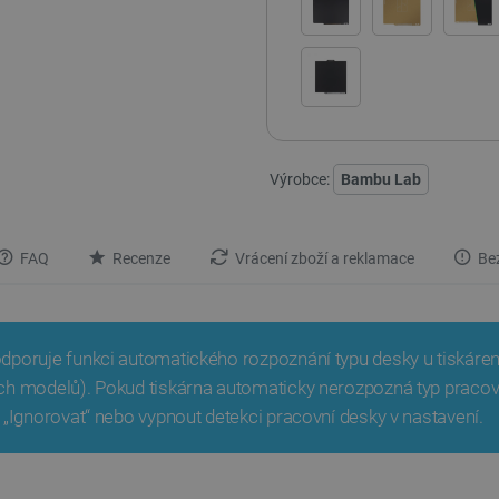
Výrobce:
Bambu Lab
FAQ
Recenze
Vrácení zboží a reklamace
Bez
poruje funkci automatického rozpoznání typu desky u tiskáren
h modelů). Pokud tiskárna automaticky nerozpozná typ pracovn
 „Ignorovat“ nebo vypnout detekci pracovní desky v nastavení.