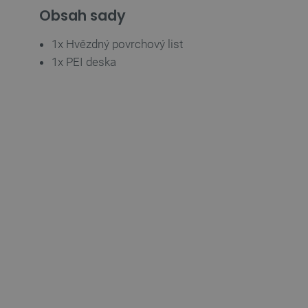
Obsah sady
_lb_ccc
1x Hvězdný povrchový list
1x PEI deska
PHPSESSID
_lb
critData
critAccountId
Storage declaration
Název
cartSkuToUrl