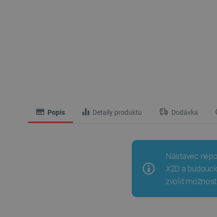
Popis
Detaily produktu
Dodávka
Nástavec nepod
X2D a budoucíc
zvolit možnost