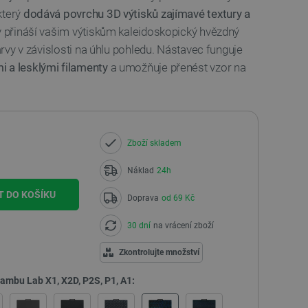
který
dodává povrchu 3D výtisků zajímavé textury a
ry přináší vašim výtiskům kaleidoskopický hvězdný
barvy v závislosti na úhlu pohledu. Nástavec funguje
 a lesklými filamenty
a umožňuje přenést vzor na
Zboží skladem
Náklad
24h
T DO KOŠÍKU
Doprava
od 69 Kč
30 dní
na vrácení zboží
Zkontrolujte množství
ambu Lab X1, X2D, P2S, P1, A1: