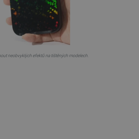
 používání jejich webových
 souhlasu s používáním
ajištěn soulad se
ité kategorie souborů
e PHP. Toto je univerzální
lací uživatelů. Obvykle se
 může být specifické pro
lášeného stavu uživatele
out neobvyklých efektů na tištěných modelech.
 zátěže, aby se zajistilo, že
aci prohlížení směřovány na
ránek a uživatelský komfort.
kých uživatelských údajů pro
 což zajišťuje více
 pro účet, který je
líčovou roli při umožnění
relacemi a správou účtů.
Popis