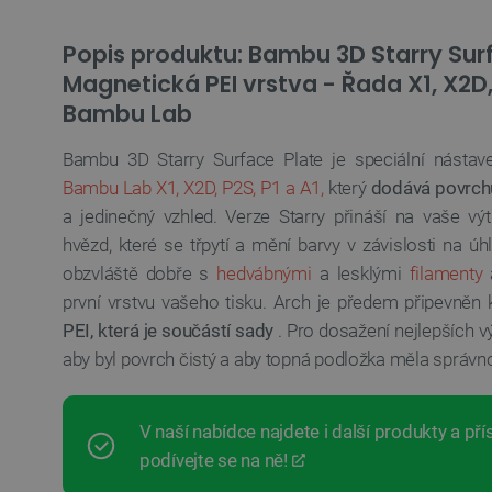
Popis produktu: Bambu 3D Starry Surf
Magnetická PEI vrstva - Řada X1, X2D, 
Bambu Lab
Bambu 3D Starry Surface Plate je speciální nástav
Bambu Lab X1, X2D, P2S, P1 a A1,
který
dodává povrchu
a jedinečný vzhled. Verze Starry přináší na vaše výt
hvězd, které se třpytí a mění barvy v závislosti na ú
obzvláště dobře s
hedvábnými
a lesklými
filamenty
a
první vrstvu vašeho tisku. Arch je předem připevněn
PEI, která je součástí sady
. Pro dosažení nejlepších vý
aby byl povrch čistý a aby topná podložka měla správno
V naší nabídce najdete i další produkty a př
podívejte se na ně!