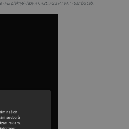
 - PEI překrytí - řady X1, X2D, P2S, P1 a A1 - Bambu Lab.
áním našich
vání souborů
izaci reklam.
 informací