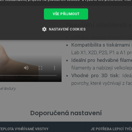
VŠE PŘIJMOUT
Speciální vlastnosti 
NASTAVENÍ COOKIES
Unikátní textura:
Hvězdný vzo
É SOUBORY
VÝKONOVÉ SOUBORY
SOUBORY CÍLENÍ
Kompatibilita s tiskárnam
Lab X1, X2D, P2S, P1 a A1 pr
RY
Ideální pro hedvábné filam
filamenty a nabízejí velkolep
Vhodné pro 3D tisk:
Ideál
povrchy, které vyčnívají z řa
Nezbytně nutné soubory
Výkonové soubory
Soubory cílení
Funkční soubor
é textury.
e umožňují základní funkce webových stránek, jako je přihlášení uživatele a správa účtu.
kie správně používat.
Poskytovatel
/
Doporučená nastavení
Vyprší
Popis
Doména
.botland.cz
4 týdny 2
Tento cookie se používá k jedinečné identifikaci z
dny
webové stránce, aby sledovala používání a zlepši
TEPLOTA VYHŘÍVANÉ VRSTVY
JE POTŘEBA LEPICÍ TYČ