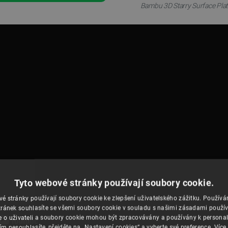
Bambu 3D Starry Surface Plate
Tyto webové stránky používají soubory cookie.
é stránky používají soubory cookie ke zlepšení uživatelského zážitku. Použív
ránek souhlasíte se všemi soubory cookie v souladu s našimi zásadami použí
e o uživateli a soubory cookie mohou být zpracovávány a používány k personal
ím nesouhlasíte, přejděte na „Nastavení cookies“ a vyberte své preference.
Více