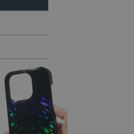
idmi a roboty. To je pro web
 používání jejich webových
é relace napříč požadavky
živatele a volby soukromí
 o souhlasu návštěvníka s
ením, které zajistí, že
spektovány.
 založeného na enginu
referencí, jak se produkty
 aby se obsah nákupního
bchodu nebo při opuštění
pt.com k zapamatování
ů. Je nutné, aby banner
idmi a roboty. To je pro web
 používání jejich webových
idmi a roboty. To je pro web