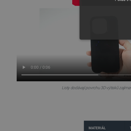
NEZBYTNĚ NUTN
FUNKČNÍ SOUBO
Listy dodávají povrchu 3D výtisků zajímav
Nezbytně nutné soubory cooki
nezbytně nutných souborů coo
Název
udid
MATERIÁL