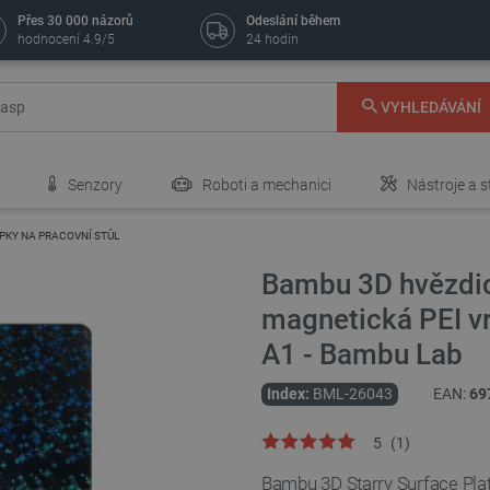
Přes 30 000 názorů
Odeslání během
hodnocení 4.9/5
24 hodin
VYHLEDÁVÁNÍ
Senzory
Roboti a mechanici
Nástroje a s
PKY NA PRACOVNÍ STŮL
Bambu 3D hvězdico
magnetická PEI vr
A1 - Bambu Lab
Index:
BML-26043
EAN:
69
5
(
1
)
Bambu 3D Starry Surface Plate