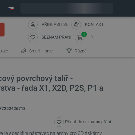
Objednejte do:
8
:
25
:
49
zašleme dnes - GLS!
PŘIHLÁSIT SE
KONTAKT
0
SEZNAM PŘÁNÍ
troje
Smart Home
Různé
vý povrchový talíř -
stva - řada X1, X2D, P2S, P1 a
77252426718
Přidat do seznamu přání
 je speciální nástavec na archy pro 3D tiskárny