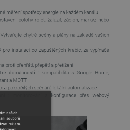
sné měření spotřeby energie na každém kanálu
stavení polohy rolet, žaluzií, záclon, markýz nebo
Vytvářejte chytré scény a plány na základě vašich
 pro instalaci do zapuštěných krabic, za vypínače
a proti přehřátí, přepětí a přetížení
ytré domácnosti
: kompatibilita s Google Home,
tant a MQTT
ora pokročilých scénářů lokální automatizace
ní
: monitorování a konfigurace přes webový
áním našich
vání souborů
izaci reklam.
 informací