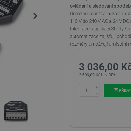
ovládání a sledování spotřeb
Umožňují nastavení záclon, ža
110 V do 240 V AC a 24 V DC a
Integrace s aplikací Shelly 
automatizace zajišťují pohod
rozměry umožňují umístění 
3 036,00 K
2 509,09 Kč bez DPH.
+
PŘIDA
−