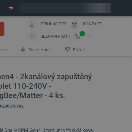
Objednejte do:
1
:
22
:
50
zašleme dnes - GLS!
PŘIHLÁSIT SE
KONTAKT
0
SEZNAM PŘÁNÍ
troje
Smart Home
Různé
Gen4 - 2kanálový zapuštěný
olet 110-240V -
gBee/Matter - 4 ks.
0238070762
lé Shelly 2PM Gen4
, která umožňují
dálkové