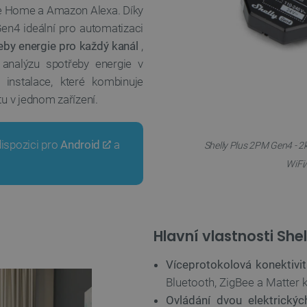
le Home a Amazon Alexa. Díky
n4 ideální pro automatizaci
by energie pro každý kanál
,
 analýzu spotřeby energie v
instalace, které kombinuje
tu v jednom zařízení.
dispozici pro
Android
a
Shelly Plus 2PM Gen4 - 2
WiFi/
Hlavní vlastnosti She
Víceprotokolová konektivit
Bluetooth, ZigBee a Matter k
Ovládání dvou elektrický