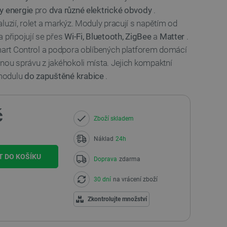
y energie
pro
dva různé elektrické obvody
.
luzií, rolet a markýz. Moduly pracují s napětím od
 připojují se přes
Wi-Fi, Bluetooth, ZigBee
a
Matter
.
Smart Control a podpora oblíbených platforem domácí
lnou správu z jakéhokoli místa. Jejich kompaktní
modulu
do zapuštěné krabice
.
č
Zboží skladem
Náklad
24h
T DO KOŠÍKU
Doprava
zdarma
30 dní
na vrácení zboží
Zkontrolujte množství