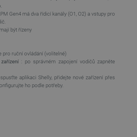
idmi a roboty. To je pro web
.
 používání jejich webových
PM Gen4 má dva řídicí kanály (O1, O2) a vstupy pro
é relace napříč požadavky
ič.
mají být řízeny
živatele a volby soukromí
 o souhlasu návštěvníka s
ením, které zajistí, že
spektovány.
e pro ruční ovládání (volitelné)
 založeného na enginu
zařízení
: po správném zapojení vodičů zapněte
referencí, jak se produkty
pusťte aplikaci Shelly, přidejte nové zařízení přes
 aby se obsah nákupního
nfigurujte ho podle potřeby.
bchodu nebo při opuštění
pt.com k zapamatování
ů. Je nutné, aby banner
idmi a roboty. To je pro web
 používání jejich webových
idmi a roboty. To je pro web