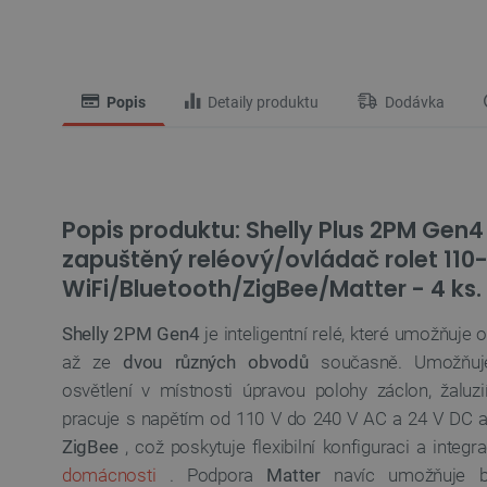
Popis
Detaily produktu
Dodávka
Popis produktu: Shelly Plus 2PM Gen4
zapuštěný reléový/ovládač rolet 110
WiFi/Bluetooth/ZigBee/Matter - 4 ks.
Shelly 2PM Gen4
je inteligentní relé, které umožňuje 
až ze
dvou různých obvodů
současně. Umožňuje
osvětlení v místnosti úpravou polohy záclon, žaluz
pracuje s napětím od 110 V do 240 V AC a 24 V DC 
ZigBee
, což poskytuje flexibilní konfiguraci a inte
domácnosti
. Podpora
Matter
navíc umožňuje be