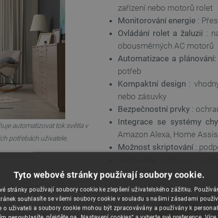
zařízení nebo motorů rolet
Monitorování energie
: Pře
Ovládání rolet a žaluzií
: na
obousměrných AC motorů
Automatizace a plánování:
potřeb
Kompaktní design
: vhodný
nebo zásuvky
Bezpečnostní prvky
: ochran
Integrace se systémy ch
je automatizovat tok světla v
Amazon Alexa, Home Assis
ích potřebách uživatele.
Možnost skriptování
: podp
Vestavěné webové rozhra
prohlížeč
Tyto webové stránky používají soubory cookie.
é stránky používají soubory cookie ke zlepšení uživatelského zážitku. Použív
ránek souhlasíte se všemi soubory cookie v souladu s našimi zásadami použí
e o uživateli a soubory cookie mohou být zpracovávány a používány k personal
ím nesouhlasíte, přejděte na „Nastavení cookies“ a vyberte své preference.
Více