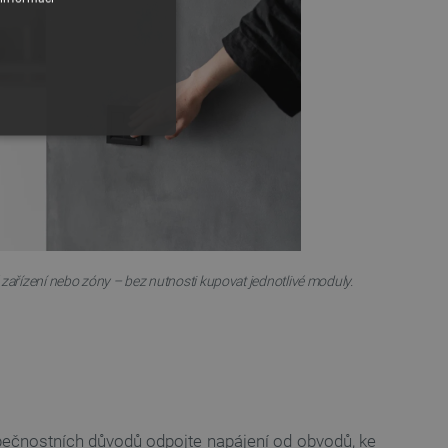
zařízení nebo zóny – bez nutnosti kupovat jednotlivé moduly.
y
 Webové stránky nelze bez
ařízení, která mají přístup k
la uživatelskou zkušenost.
pečnostních důvodů odpojte napájení od obvodů, ke