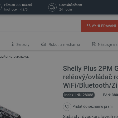
Přes 30 000 názorů
Odeslání během
hodnocení 4.9/5
24 hodin
VYHLEDÁVÁNÍ
Senzory
Roboti a mechanici
Nástroje a s
 DOMÁCÍ AUTOMATIZACE
Shelly Plus 2PM 
reléový/ovládač r
WiFi/Bluetooth/Zi
Index:
INN-28088
EAN:
380
Přidat do seznamu přání
Sada čtyř dvoukanálových re