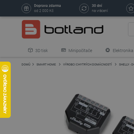
Doprava zdarma
30 dní
od 2 000 Kč
na vrácení
3D tisk
Minipočítače
Elektronika
DOMŮ
SMART HOME
VÝROBCI CHYTRÝCH DOMÁCNOSTÍ
SHELLY -