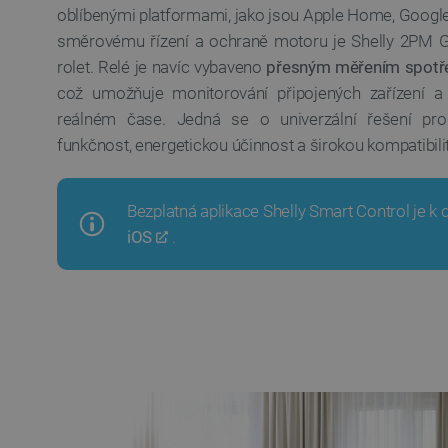
oblíbenými platformami, jako jsou Apple Home, Goog
směrovému řízení a ochraně motoru je Shelly 2PM Ge
rolet. Relé je navíc vybaveno
přesným měřením spotře
což umožňuje monitorování připojených zařízení a
reálném čase. Jedná se o univerzální řešení pro 
funkčnost, energetickou účinnost a širokou kompatibili
Bezplatná aplikace Shelly Smart Control je k 
iOS
.