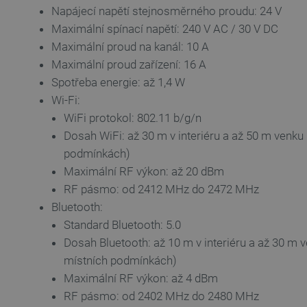
Napájecí napětí stejnosměrného proudu: 24 V
Maximální spínací napětí: 240 V AC / 30 V DC
_lb_ccc
Maximální proud na kanál: 10 A
Maximální proud zařízení: 16 A
PHPSESSID
Spotřeba energie: až 1,4 W
Wi-Fi:
WiFi protokol: 802.11 b/g/n
Dosah WiFi: až 30 m v interiéru a až 50 m venku 
_lb
podmínkách)
Maximální RF výkon: až 20 dBm
critData
RF pásmo: od 2412 MHz do 2472 MHz
Bluetooth:
critAccountId
Standard Bluetooth: 5.0
Dosah Bluetooth: až 10 m v interiéru a až 30 m v
místních podmínkách)
Storage declaration
Maximální RF výkon: až 4 dBm
Název
RF pásmo: od 2402 MHz do 2480 MHz
cartSkuToUrl