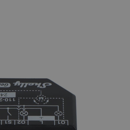
 používání jejich webových
 souhlasu s používáním
ajištěn soulad se
ité kategorie souborů
e PHP. Toto je univerzální
lací uživatelů. Obvykle se
 může být specifické pro
lášeného stavu uživatele
 zátěže, aby se zajistilo, že
aci prohlížení směřovány na
ránek a uživatelský komfort.
kých uživatelských údajů pro
 což zajišťuje více
 pro účet, který je
líčovou roli při umožnění
relacemi a správou účtů.
Popis