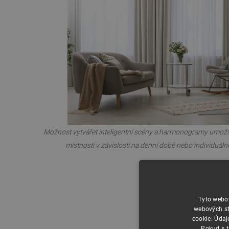
Možnost vytvářet inteligentní scény a harmonogramy umožňu
místnosti v závislosti na denní době nebo individuáln
Tyto webov
webových st
cookie. Údaj
Pokud s t