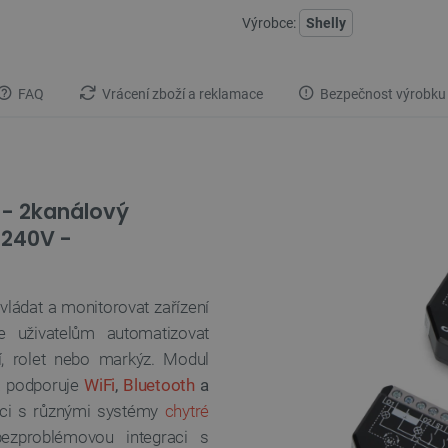
Výrobce:
Shelly
FAQ
Vrácení zboží a reklamace
Bezpečnost výrobku
 - 2kanálový
-240V -
ovládat a monitorovat zařízení
 uživatelům automatizovat
ií, rolet nebo markýz. Modul
a podporuje
WiFi
,
Bluetooth
a
graci s různými systémy
chytré
zproblémovou integraci s