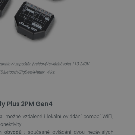
kanálový zapuštěný reléový/ovládač rolet 110-240V -
Bluetooth/ZigBee/Matter - 4 ks.
lly Plus 2PM Gen4
a:
možné vzdálené i lokální ovládání pomocí WiFi,
onektivity
ch obvodů
: současné ovládání dvou nezávislých