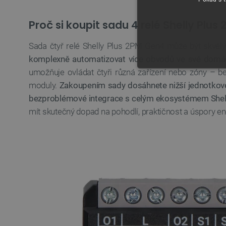
Proč si koupit sadu 4 relé Shelly Plus
Sada čtyř relé Shelly Plus 2PM Gen4 může být skvělým
komplexně automatizovat více obvodů ve své domác
umožňuje ovládat čtyři různá zařízení nebo zóny – be
NEZBYTNĚ NUTN
moduly.
Zakoupením sady dosáhnete nižší jednotkové
FUNKČNÍ SOUBO
bezproblémové integrace s celým ekosystémem Shel
mít skutečný dopad na pohodlí, praktičnost a úspory en
Nezbytně nutné soubory cooki
nezbytně nutných souborů coo
Název
udid