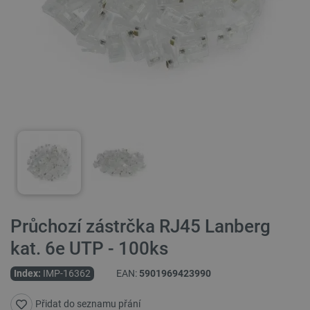
Průchozí zástrčka RJ45 Lanberg
kat. 6e UTP - 100ks
Index:
IMP-16362
EAN:
5901969423990
Přidat do seznamu přání