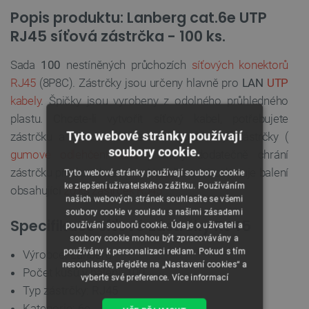
Popis produktu: Lanberg cat.6e UTP
RJ45 síťová zástrčka - 100 ks.
Sada
100
nestíněných průchozích
síťových konektorů
RJ45
(8P8C). Zástrčky jsou určeny hlavně pro
LAN
UTP
kabely
. Špičky jsou vyrobeny z odolného průhledného
plastu.
Chcete-li vytvořit síťový kabel, potřebujete
Tyto webové stránky používají
zástrčku a kabel. Můžete také použít kryt zástrčky (
soubory cookie.
gumové odlehčení tahu
), který dodatečně chrání
zástrčku před poškozením.
Nabídka také zahrnuje balení
Tyto webové stránky používají soubory cookie
ke zlepšení uživatelského zážitku. Používáním
obsahující
20 ks zástrček RJ45
.
našich webových stránek souhlasíte se všemi
soubory cookie v souladu s našimi zásadami
Specifikace síťové zástrčky RJ45
používání souborů cookie. Údaje o uživateli a
soubory cookie mohou být zpracovávány a
používány k personalizaci reklam. Pokud s tím
Výrobce: Lanberg
nesouhlasíte, přejděte na „Nastavení cookies“ a
Počet kusů v balení: 100
vyberte své preference.
Více informací
Typ zástrčky: RJ45
Kategorie: 6e