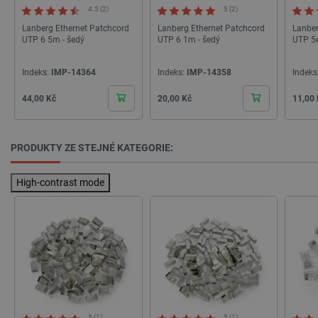
4.5 (2)
5 (2)
_smvs
.botland.cz
59 minut
53 sekund
Lanberg Ethernet Patchcord
Lanberg Ethernet Patchcord
Lanber
UTP 6 5m - šedý
UTP 6 1m - šedý
UTP 5e
Indeks:
IMP-14364
Indeks:
IMP-14358
Indeks
VISITOR_PRIVACY_METADATA
YouTube
5 měsíců
Cena
Cena
Cena
44,00 Kč
20,00 Kč
11,00
.youtube.com
4 týdny
PRODUKTY ZE STEJNÉ KATEGORIE:
High-contrast mode
5 (1)
5 (1)