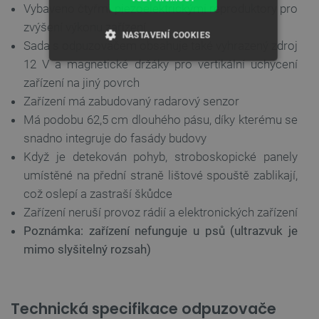
Vybaveno čtyřmi piezoelektrickými reproduktory pro
zvýšení výkonu zařízení
NASTAVENÍ COOKIES
Sada s odpuzovačem obsahuje také vyhrazený zdroj
12 V a magnetické držáky pro vertikální uchycení
NEZBYTNĚ NUTNÉ SOUBORY
zařízení na jiný povrch
Zařízení má zabudovaný radarový senzor
VÝKONOVÉ SOUBORY
Má podobu 62,5 cm dlouhého pásu, díky kterému se
SOUBORY CÍLENÍ
snadno integruje do fasády budovy
Když je detekován pohyb, stroboskopické panely
FUNKČNÍ SOUBORY
umístěné na přední straně lištové spouště zablikají,
což oslepí a zastraší škůdce
Zařízení neruší provoz rádií a elektronických zařízení
Poznámka: zařízení nefunguje u psů (ultrazvuk je
Nezbytně nutné soubory
Výkonové soubory
mimo slyšitelný rozsah)
Soubory cílení
Funkční soubory
Nezbytně nutné soubory cookie umožňují základní
funkce webových stránek, jako je přihlášení
Technická specifikace odpuzovače
uživatele a správa účtu. Webové stránky nelze bez
nezbytně nutných souborů cookie správně používat.