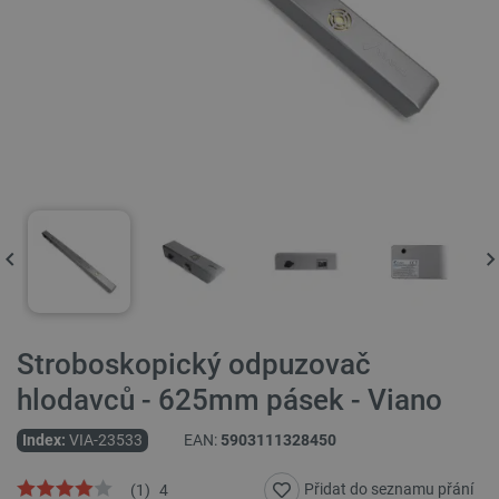
Stroboskopický odpuzovač
hlodavců - 625mm pásek - Viano
Index:
VIA-23533
EAN:
5903111328450
Přidat do seznamu přání
(
1
)
4