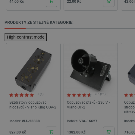
Cena
Cena
Cena
44,00 Kč
22,00 Kč
42,00
CookieScriptConsent
CookieScript
2 měsíce
botland.cz
4 týdny
PRODUKTY ZE STEJNÉ KATEGORIE:
High-contrast mode
__cf_bm
Cloudflare Inc.
29 minut
.bambulab.com
54 sekund
5 (4)
4.6 (20)
Bezdrátový odpuzovač
Odpuzovač ptáků - 230 V -
Odpuz
hlodavců - Viano King ODA-2
Viano OP-2
strobo
ultraz
Viano
Indeks:
VIA-23388
Indeks:
VIA-16627
Indeks
Cena
Cena
Cena
827,00 Kč
1382,00 Kč
716,0
__cf_bm
Cloudflare Inc.
29 minut