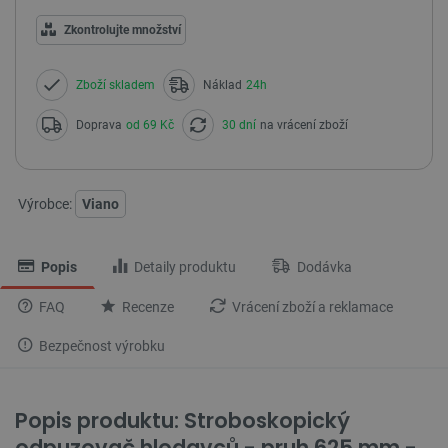
Zkontrolujte množství
Zboží skladem
Náklad
24h
Doprava
od 69 Kč
30 dní
na vrácení zboží
Výrobce:
Viano
Popis
Detaily produktu
Dodávka
FAQ
Recenze
Vrácení zboží a reklamace
Bezpečnost výrobku
Popis produktu: Stroboskopický
odpuzovač hlodavců - pruh 625 mm -