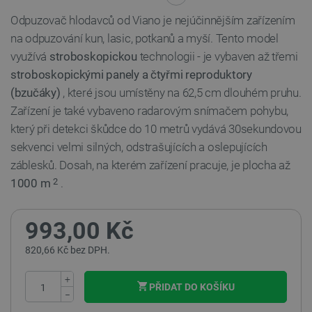
Odpuzovač hlodavců od Viano je nejúčinnějším zařízením
na odpuzování kun, lasic, potkanů a myší. Tento model
využívá
stroboskopickou
technologii - je vybaven až třemi
stroboskopickými panely a čtyřmi reproduktory
(bzučáky)
, které jsou umístěny na 62,5 cm dlouhém pruhu.
Zařízení je také vybaveno radarovým snímačem pohybu,
který při detekci škůdce do 10 metrů vydává 30sekundovou
sekvenci velmi silných, odstrašujících a oslepujících
záblesků. Dosah, na kterém zařízení pracuje, je plocha až
1000 m
.
2
993,00 Kč
820,66 Kč bez DPH.
+
PŘIDAT DO KOŠÍKU
−