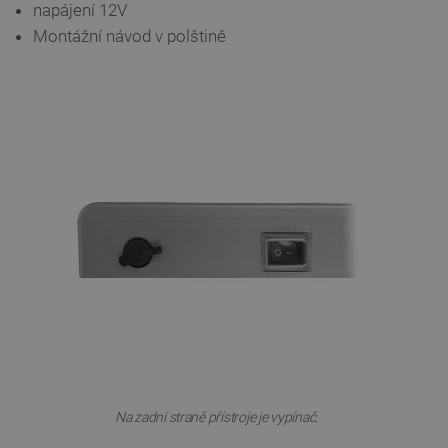
_smvs
.botland.cz
59 minut
napájení 12V
53 sekund
Montážní návod v polštině
VISITOR_PRIVACY_METADATA
YouTube
5 měsíců
.youtube.com
4 týdny
Na zadní straně přístroje je vypínač.