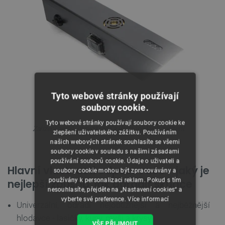
Tyto webové stránky používají
soubory cookie.
Tyto webové stránky používají soubory cookie ke
Zařízení neruší provoz rádií a elektronických zařízení.
zlepšení uživatelského zážitku. Používáním
našich webových stránek souhlasíte se všemi
soubory cookie v souladu s našimi zásadami
používání souborů cookie. Údaje o uživateli a
Hlavní vlastnosti odpuzovače - jaký je
soubory cookie mohou být zpracovávány a
používány k personalizaci reklam. Pokud s tím
nejlepší způsob, jak odradit škůdce
nesouhlasíte, přejděte na „Nastavení cookies“ a
vyberte své preference.
Více informací
Univerzální, odradí nejobtížnější a nejběžnější
hlodavce - lasičky, kuny, myši a krysy
VŠE PŘIJMOUT