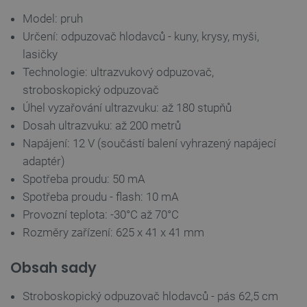
Model: pruh
Poskytovatel
/
Název
Vyprší
Doména
Určení: odpuzovač hlodavců - kuny, krysy, myši,
udid
.botland.cz
4 týdny 2
lasičky
dny
Technologie: ultrazvukový odpuzovač,
stroboskopický odpuzovač
Úhel vyzařování ultrazvuku: až 180 stupňů
Dosah ultrazvuku: až 200 metrů
Napájení: 12 V (součástí balení vyhrazený napájecí
adaptér)
__cf_bm
Cloudflare Inc.
29 minut
Spotřeba proudu: 50 mA
.heureka.group
58 sekund
Spotřeba proudu - flash: 10 mA
Provozní teplota: -30°C až 70°C
Rozměry zařízení: 625 x 41 x 41 mm
Zásadách
ochrany soukromí Google
Obsah sady
Stroboskopický odpuzovač hlodavců - pás 62,5 cm