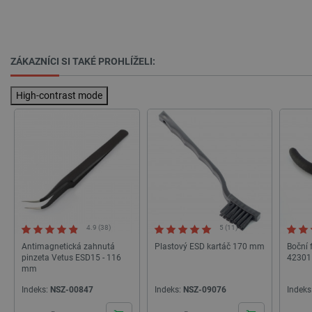
PrestaShop-
.botland.cz
2 týdny 6
[abcdef0123456789]{32}
dní
ZÁKAZNÍCI SI TAKÉ PROHLÍŽELI:
High-contrast mode
isListDisplay
botland.cz
Zavřením
prohlížeče
critCartData
botland.cz
9 minut
54 sekund
4.9 (38)
5 (11)
Antimagnetická zahnutá
Plastový ESD kartáč 170 mm
Boční 
pinzeta Vetus ESD15 - 116
42301
mm
Indeks:
NSZ-00847
Indeks:
NSZ-09076
Indeks