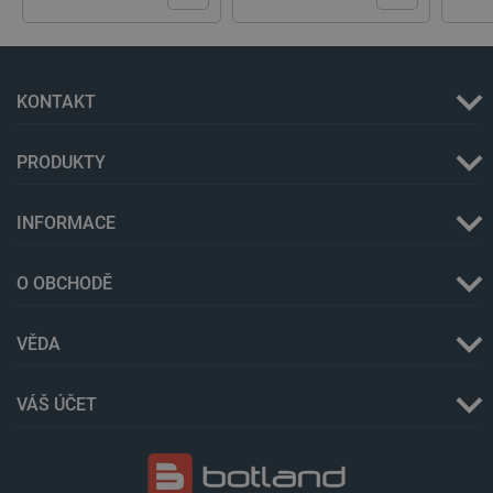
.webshopapp.com
56 sekund
KONTAKT
PRODUKTY
_lb_ccc
.botland.cz
1 rok
INFORMACE
O OBCHODĚ
VĚDA
VÁŠ ÚČET
PHPSESSID
PHP.net
Zavřením