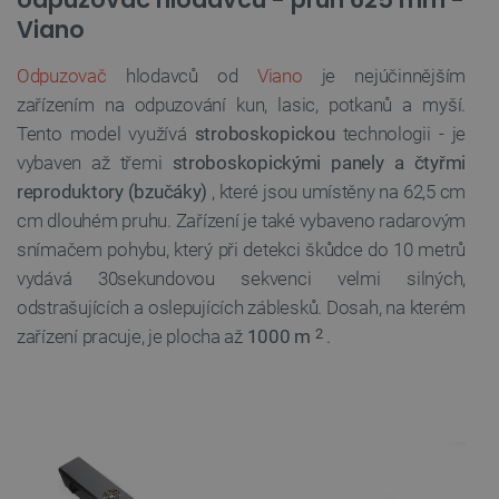
Viano
Odpuzovač
hlodavců od
Viano
je nejúčinnějším
zařízením na odpuzování kun, lasic, potkanů a myší.
Tento model využívá
stroboskopickou
technologii - je
vybaven až třemi
stroboskopickými panely a čtyřmi
reproduktory (bzučáky)
, které jsou umístěny na 62,5 cm
cm dlouhém pruhu. Zařízení je také vybaveno radarovým
snímačem pohybu, který při detekci škůdce do 10 metrů
vydává 30sekundovou sekvenci velmi silných,
odstrašujících a oslepujících záblesků. Dosah, na kterém
zařízení pracuje, je plocha až
1000 m
.
2