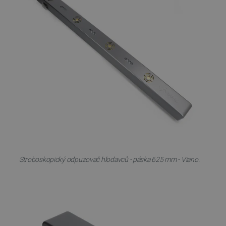
Stroboskopický odpuzovač hlodavců - páska 625 mm - Viano.