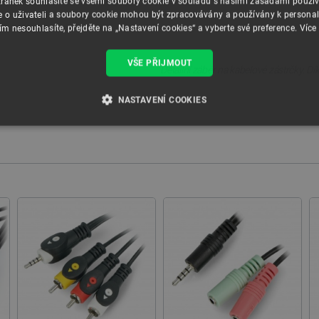
ránek souhlasíte se všemi soubory cookie v souladu s našimi zásadami použí
e o uživateli a soubory cookie mohou být zpracovávány a používány k personal
ím nesouhlasíte, přejděte na „Nastavení cookies“ a vyberte své preference.
Více
VŠE PŘIJMOUT
Detailní záběr na kabelové zástrčky. 
NASTAVENÍ COOKIES
É SOUBORY
VÝKONOVÉ SOUBORY
SOUBORY CÍLENÍ
RY
Nezbytně nutné soubory
Výkonové soubory
Soubory cílení
Funkční soubor
e umožňují základní funkce webových stránek, jako je přihlášení uživatele a správa účtu.
kie správně používat.
Poskytovatel
/
Vyprší
Popis
Doména