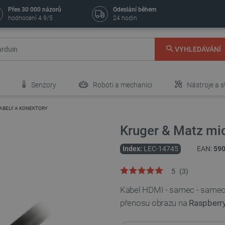
Přes 30 000 názorů
Odeslání během
hodnocení 4.9/5
24 hodin
VYHLEDÁVÁNÍ
Senzory
Roboti a mechanici
Nástroje a s
KABELY A KONEKTORY
Kruger & Matz mi
Index:
LEC-14745
EAN:
59
5
(
3
)
Kabel HDMI - samec - same
přenosu obrazu na
Raspberry