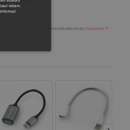
vání souborů
izaci reklam.
 informací
Díky konektoru microHDMI je možné přenášet obraz z
Raspberry Pi
.
y
 Webové stránky nelze bez