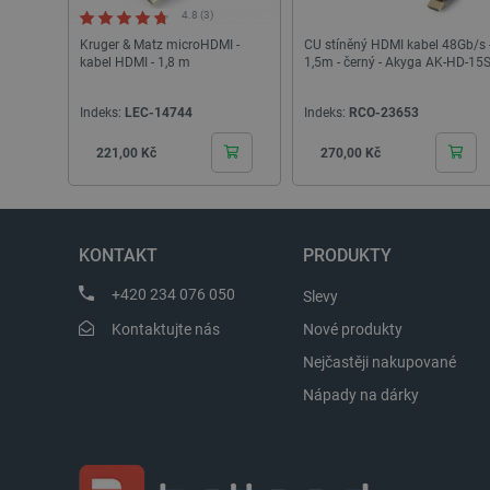
4.8 (3)
__cf_bm
Kruger & Matz microHDMI -
CU stíněný HDMI kabel 48Gb/s 
kabel HDMI - 1,8 m
1,5m - černý - Akyga AK-HD-15
_lb_ccc
Indeks:
LEC-14744
Indeks:
RCO-23653
Cena
Cena
221,00 Kč
270,00 Kč
PHPSESSID
KONTAKT
PRODUKTY
_lb
+420 234 076 050
Slevy
critData
Kontaktujte nás
Nové produkty
Nejčastěji nakupované
critAccountId
Nápady na dárky
Storage declaration