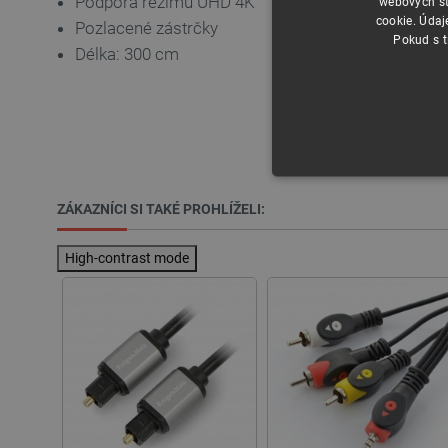
Podpora režimu UHD 4K
webových st
cookie. Údaj
Pozlacené zástrčky
Pokud s t
Délka: 300 cm
NEZBYTNĚ NUTN
ZÁKAZNÍCI SI TAKÉ PROHLÍŽELI:
FUNKČNÍ SOUBO
High-contrast mode
Nezbytně nutné soubory cooki
nezbytně nutných souborů coo
Název