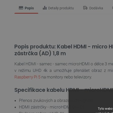
Popis
Detaily produktu
Dodávka
Popis produktu: Kabel HDMI - micro H
zástrčka (AD) 1,8 m
Kabel HDMI - samec - samec microHDMI o délce 3 met
v režimu UHD 4k a umožňuje přenášet obraz z min
Raspberry Pi 5
na monitory nebo televizory.
Specifikace kabelu HDMI - microHDMI
Přenos zvukových a obrazových signálů
HDMI zástrčky - microHDMI (A - D)
Tyto webov