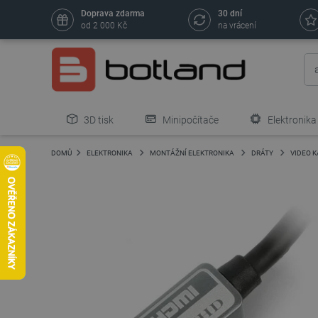
Doprava zdarma
30 dní
od 2 000 Kč
na vrácení
3D tisk
Minipočítače
Elektronika
DOMŮ
ELEKTRONIKA
MONTÁŽNÍ ELEKTRONIKA
DRÁTY
VIDEO 