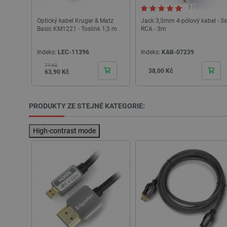
udid
5 (1)
Optický kabel Kruger & Matz
Jack 3,5mm 4-pólový kabel - 3x
__cf_bm
Basic KM1221 - Toslink 1,5 m
RCA - 3m
Indeks:
LEC-11396
Indeks:
KAB-07239
_smvs
71 Kč
Základní cena
Cena
Cena
38,00 Kč
63,90 Kč
VISITOR_PRIVACY_METAD
Zásadách ochrany soukrom
PRODUKTY ZE STEJNÉ KATEGORIE:
PrestaShop-
[abcdef0123456789]{32}
High-contrast mode
isListDisplay
critCartData
CookieScriptConsent
__cf_bm