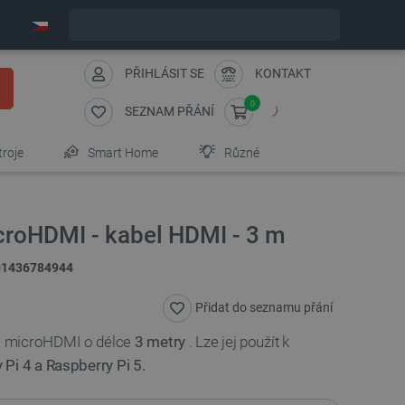
Expedujeme v pátek
PŘIHLÁSIT SE
KONTAKT
0
SEZNAM PŘÁNÍ
troje
Smart Home
Různé
croHDMI - kabel HDMI - 3 m
01436784944
Přidat do seznamu přání
c microHDMI o délce
3 metry
. Lze jej použít k
 Pi 4 a Raspberry Pi 5.