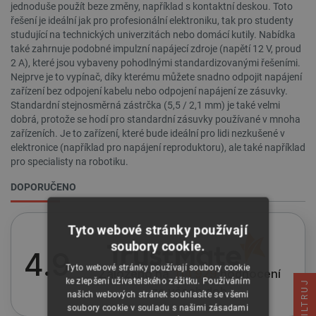
jednoduše použít beze změny, například s kontaktní deskou. Toto
řešení je ideální jak pro profesionální elektroniku, tak pro studenty
studující na technických univerzitách nebo domácí kutily. Nabídka
také zahrnuje podobné impulzní napájecí zdroje (napětí 12 V, proud
2 A), které jsou vybaveny pohodlnými standardizovanými řešeními.
Nejprve je to vypínač, díky kterému můžete snadno odpojit napájení
zařízení bez odpojení kabelu nebo odpojení napájení ze zásuvky.
Standardní stejnosměrná zástrčka (5,5 / 2,1 mm) je také velmi
dobrá, protože se hodí pro standardní zásuvky používané v mnoha
zařízeních. Je to zařízení, které bude ideální pro lidi nezkušené v
elektronice (například pro napájení reproduktoru), ale také například
pro specialisty na robotiku.
DOPORUČENO
Tyto webové stránky používají
soubory cookie.
4.9
Tyto webové stránky používají soubory cookie
Založeno na
114 929
hodnocení
ke zlepšení uživatelského zážitku. Používáním
FILTRUJ
ze všech dob
našich webových stránek souhlasíte se všemi
soubory cookie v souladu s našimi zásadami