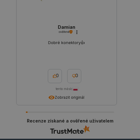
Zásadách ochrany soukromí Google
Damian
ověřené
Dobré konektory👍️
_smvs
.botland.cz
59 minut
53 sekund
0
0
VISITOR_PRIVACY_METADATA
YouTube
5 měsíců
.youtube.com
4 týdny
tento měsíc
Zobrazit originál
Recenze získané a ověřené uživatelem