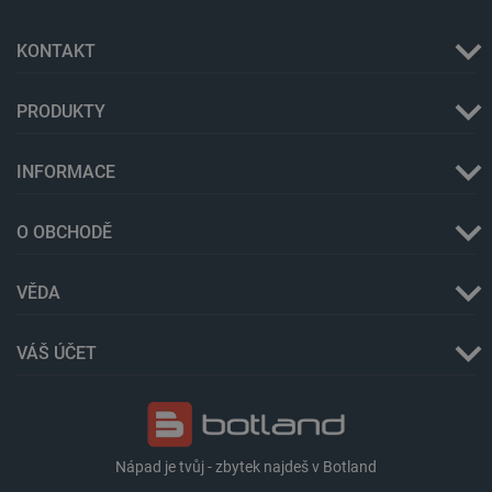
KONTAKT
PRODUKTY
INFORMACE
PrestaShop-
.botland.cz
2 týdny 6
[abcdef0123456789]{32}
dní
O OBCHODĚ
VĚDA
isListDisplay
botland.cz
Zavřením
prohlížeče
VÁŠ ÚČET
critCartData
botland.cz
9 minut
54 sekund
Nápad je tvůj - zbytek najdeš v Botland