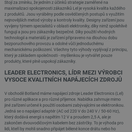
Stojí za zmínku, že jedním z účinků strategie zaměřené na
maximalizaci spokojenosti zákazníků Lel je vysoká kvalita každého
z produktů. Jsou vyráběny podle osvědčených postupů s využitím
nejnovějších metod výroby a kontroly kvality. Designy zařízení jsou
vyvíjeny týmem specialistů v oblasti elektroniky, díky nimž spolehlivě
fungují a jsou pro zákazníky bezpečné. Díky použití vhodných
technologií a materiálů je zařízení připraveno na dlouhou dobu
bezporuchového provozu a odolné vůči jednoduchému
mechanickému poškození. Všechny tyto výhody vyplývají z principu,
který je základem společnosti - myšlenkou je vytvářet pouze
produkty, které plně uspokojí zákazníky.
LEADER ELECTRONICS, LÍDR MEZI VÝROBCI
VYSOCE KVALITNÍCH NAPÁJECÍCH ZDROJŮ
V obchodě Botland máme napájecí zdroje Leader Electronics (Lel)
pro různé aplikace a pro různé příjemce. Nabídka zahrnuje mimo
jiné zařízení určené k použití osobami zabývajícími se elektronikou.
Jedná se o napájecí adaptér (AC od 220 V do 240 V / 50-60 Hz),
který dodává energii s napětím 12 V a proudem 2,5 A, ale je
zakončen dvouvodičovým kabelem bez zástrčky. To je výhoda pro
lidi, kteří by mohli snadno připájet bělené konce drátu nebo ho