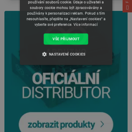
používání souborů cookie. Údaje o uživateli a
soubory cookie mohou být zpracovávány a
používány k personalizaci reklam. Pokud s tím
nesouhlasíte, přejděte na „Nastavení cookies“ a
vyberte své preference.
Více informací
VŠE PŘIJMOUT
NASTAVENÍ COOKIES
NEZBYTNĚ NUTNÉ SOUBORY
VÝKONOVÉ SOUBORY
SOUBORY CÍLENÍ
FUNKČNÍ SOUBORY