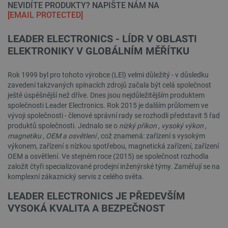
NEVIDÍTE PRODUKTY? NAPIŠTE NÁM NA
[EMAIL PROTECTED]
LEADER ELECTRONICS - LÍDR V OBLASTI
ELEKTRONIKY V GLOBÁLNÍM MĚŘÍTKU
Rok 1999 byl pro tohoto výrobce (LEl) velmi důležitý - v důsledku
zavedení takzvaných spínacích zdrojů začala být celá společnost
ještě úspěšnější než dříve. Dnes jsou nejdůležitějším produktem
společnosti Leader Electronics. Rok 2015 je dalším průlomem ve
vývoji společnosti - členové správní rady se rozhodli představit 5 řad
produktů společnosti. Jednalo se o
nízký příkon
,
vysoký výkon
,
magnetiku
,
OEM a osvětlení
, což znamená: zařízení s vysokým
výkonem, zařízení s nízkou spotřebou, magnetická zařízení, zařízení
OEM a osvětlení. Ve stejném roce (2015) se společnost rozhodla
založit čtyři specializované prodejní inženýrské týmy. Zaměřují se na
komplexní zákaznický servis z celého světa.
LEADER ELECTRONICS JE PŘEDEVŠÍM
VYSOKÁ KVALITA A BEZPEČNOST