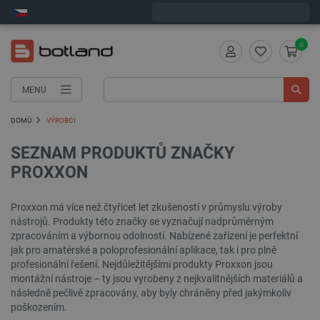
Expedujeme v pondělí
0
MENU
DOMŮ
VÝROBCI
SEZNAM PRODUKTŮ ZNAČKY
PROXXON
Proxxon má více než čtyřicet let zkušeností v průmyslu výroby
nástrojů. Produkty této značky se vyznačují nadprůměrným
zpracováním a výbornou odolností. Nabízené zařízení je perfektní
jak pro amatérské a poloprofesionální aplikace, tak i pro plně
profesionální řešení. Nejdůležitějšími produkty Proxxon jsou
montážní nástroje – ty jsou vyrobeny z nejkvalitnějších materiálů a
následně pečlivě zpracovány, aby byly chráněny před jakýmkoliv
poškozením.