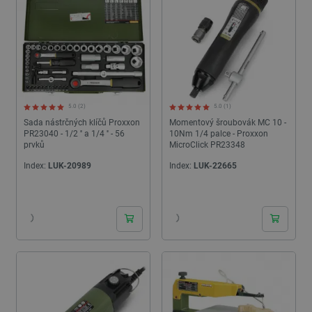
5.0 (2)
5.0 (1)
Sada nástrčných klíčů Proxxon
Momentový šroubovák MC 10 -
PR23040 - 1/2 '' a 1/4 '' - 56
10Nm 1/4 palce - Proxxon
prvků
MicroClick PR23348
Index:
LUK-20989
Index:
LUK-22665
24h
24h