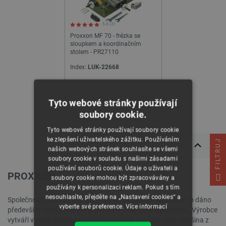
5.0 (3)
Proxxon MF 70 - frézka se
sloupkem a koordinačním
stolem - PR27110
Index:
LUK-22668
Tyto webové stránky používají
soubory cookie.
Tyto webové stránky používají soubory cookie
ke zlepšení uživatelského zážitku. Používáním
FILTRUJ
našich webových stránek souhlasíte se všemi
soubory cookie v souladu s našimi zásadami
používání souborů cookie. Údaje o uživateli a
PROXXON
soubory cookie mohou být zpracovávány a
používány k personalizaci reklam. Pokud s tím
nesouhlasíte, přejděte na „Nastavení cookies“ a
Společnost Proxxon má mezi uživateli výborné názory. Je to dáno
vyberte své preference.
Více informací
především velmi pečlivým provedením každého z produktů. Výrobce
vytváří vysoce kvalitní montážní nástroje různých typů. Většina z