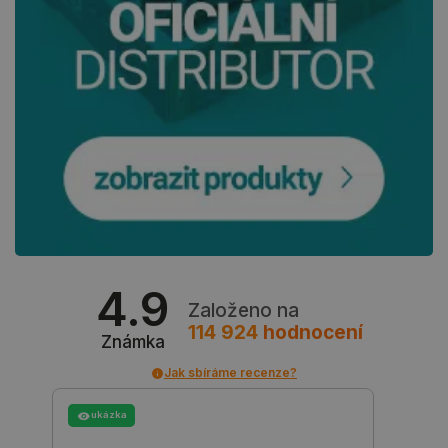
_smvs
.botland.cz
59 minut
53 sekund
VISITOR_PRIVACY_METADATA
YouTube
5 měsíců
.youtube.com
4 týdny
4.9
Založeno na
114 924
hodnocení
Známka
Jak sbíráme recenze?
ukázka