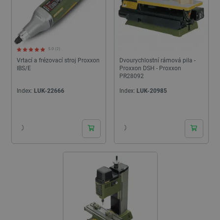
5.0 (2)
Vrtací a frézovací stroj Proxxon
Dvourychlostní rámová pila -
IBS/E
Proxxon DSH - Proxxon
PR28092
Index:
LUK-22666
Index:
LUK-20985
24h