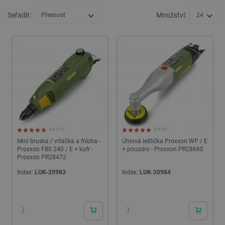
Seřadit:
Množství:
Přesnost
24
4.8 (11)
5.0 (3)
Mini bruska / vrtačka a frézka -
Úhlová leštička Proxxon WP / E
Proxxon FBS 240 / E + kufr -
+ pouzdro - Proxxon PR28660
Proxxon PR28472
Index:
LUK-20983
Index:
LUK-20984
24h
24h