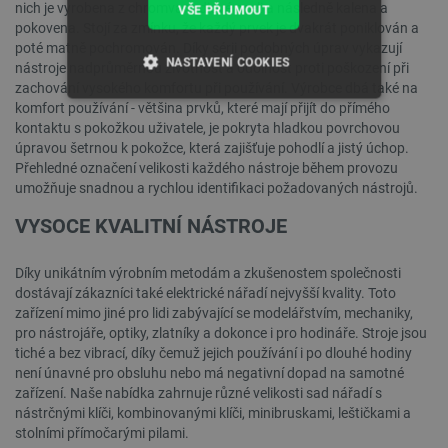
nich je vyrobena z chromvanadiové oceli a následně kalena a
VŠE PŘIJMOUT
pokovena. Stojí za zmínku, že každý prvek je dvakrát poniklován a
poté matně pochromován. Díky sérii podobných úprav vykazují
NASTAVENÍ COOKIES
nástroje nadprůměrnou životnost a odolnost proti poškození při
zachování vysokého komfortu při používání. Výrobce dbá také na
NEZBYTNĚ NUTNÉ SOUBORY
komfort používání - většina prvků, které mají přijít do přímého
kontaktu s pokožkou uživatele, je pokryta hladkou povrchovou
úpravou šetrnou k pokožce, která zajišťuje pohodlí a jistý úchop.
VÝKONOVÉ SOUBORY
Přehledné označení velikosti každého nástroje během provozu
umožňuje snadnou a rychlou identifikaci požadovaných nástrojů.
SOUBORY CÍLENÍ
VYSOCE KVALITNÍ NÁSTROJE
FUNKČNÍ SOUBORY
Díky unikátním výrobním metodám a zkušenostem společnosti
dostávají zákazníci také elektrické nářadí nejvyšší kvality. Toto
zařízení mimo jiné pro lidi zabývající se modelářstvím, mechaniky,
pro nástrojáře, optiky, zlatníky a dokonce i pro hodináře. Stroje jsou
Nezbytně nutné soubory
Výkonové soubory
tiché a bez vibrací, díky čemuž jejich používání i po dlouhé hodiny
Soubory cílení
Funkční soubory
není únavné pro obsluhu nebo má negativní dopad na samotné
zařízení. Naše nabídka zahrnuje různé velikosti sad nářadí s
Nezbytně nutné soubory cookie umožňují základní
nástrčnými klíči, kombinovanými klíči, minibruskami, leštičkami a
funkce webových stránek, jako je přihlášení
stolními přímočarými pilami.
uživatele a správa účtu. Webové stránky nelze bez