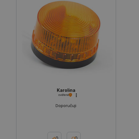
PrestaShop-
.botland.cz
2 týdny 6
[abcdef0123456789]{32}
dní
isListDisplay
botland.cz
Zavřením
prohlížeče
critCartData
botland.cz
9 minut
Karolina
54 sekund
ověřené
Doporučuji
0
0