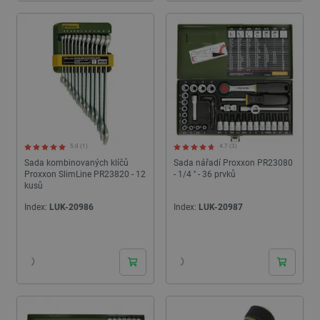
5.0 (1)
4.7 (3)
Sada kombinovaných klíčů
Sada nářadí Proxxon PR23080
Proxxon SlimLine PR23820 - 12
- 1/4 '' - 36 prvků
kusů
Index:
LUK-20986
Index:
LUK-20987
24h
24h