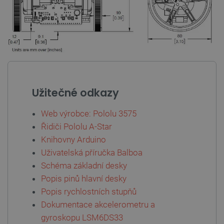
__cf_bm
Cloudflare Inc.
29 minut
.heureka.group
58 sekund
Užitečné odkazy
Zásadách
ochrany soukromí Google
Web výrobce: Pololu 3575
Řidiči Pololu A-Star
Knihovny Arduino
_smvs
.botland.cz
59 minut
53 sekund
Uživatelská příručka Balboa
Schéma základní desky
Popis pinů hlavní desky
Popis rychlostních stupňů
VISITOR_PRIVACY_METADATA
YouTube
5 měsíců
Dokumentace akcelerometru a
.youtube.com
4 týdny
gyroskopu LSM6DS33