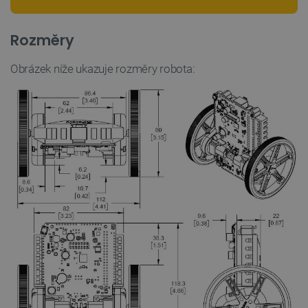
SOUBORY CÍLENÍ
Rozměry
FUNKČNÍ SOUBORY
Obrázek níže ukazuje rozměry robota:
Nezbytně nutné soubory
Výkonové soubory
Soubory cílení
Funkční soubory
Nezbytně nutné soubory cookie umožňují základní
funkce webových stránek, jako je přihlášení
uživatele a správa účtu. Webové stránky nelze bez
nezbytně nutných souborů cookie správně používat.
Poskytovatel
/
Název
Vyprší
Doména
udid
.botland.cz
4 týdny 2
dny