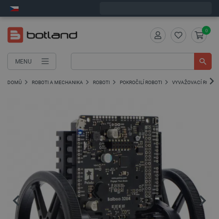
Objednejte do:
3
:
07
:
01
zašleme dnes - GLS!
0
MENU
DOMŮ
ROBOTI A MECHANIKA
ROBOTI
POKROČILÍ ROBOTI
VYVAŽOVACÍ ROBOT