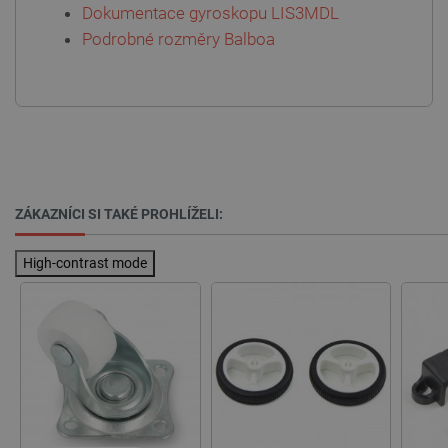
Dokumentace gyroskopu LIS3MDL
Podrobné rozměry Balboa
ZÁKAZNÍCI SI TAKÉ PROHLÍŽELI:
High-contrast mode
PrestaShop-
.botland.cz
2 týdny 6
[abcdef0123456789]{32}
dní
isListDisplay
botland.cz
Zavřením
prohlížeče