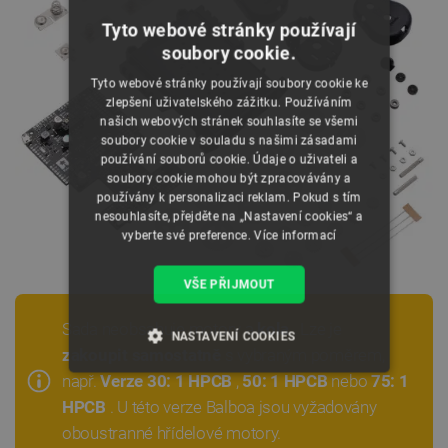
Tyto webové stránky používají
soubory cookie.
Tyto webové stránky používají soubory cookie ke
zlepšení uživatelského zážitku. Používáním
našich webových stránek souhlasíte se všemi
soubory cookie v souladu s našimi zásadami
používání souborů cookie. Údaje o uživateli a
soubory cookie mohou být zpracovávány a
používány k personalizaci reklam. Pokud s tím
nesouhlasíte, přejděte na „Nastavení cookies“ a
vyberte své preference.
Více informací
VŠE PŘIJMOUT
Sada neobsahuje motory a
kola
. Lze je
NASTAVENÍ COOKIES
zakoupit samostatně
s vybraným poměrem,
např.
Verze 30: 1 HPCB
,
50: 1 HPCB
nebo
75: 1
NEZBYTNĚ NUTNÉ SOUBORY
HPCB
. U této verze Balboa jsou vyžadovány
VÝKONOVÉ SOUBORY
oboustranné hřídelové motory.