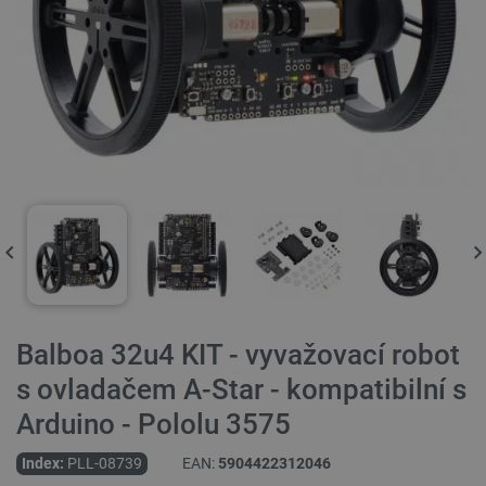
Balboa 32u4 KIT - vyvažovací robot
s ovladačem A-Star - kompatibilní s
Arduino - Pololu 3575
Index:
PLL-08739
EAN:
5904422312046