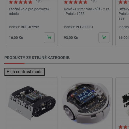
5 (7)
5 (3)
Otočné kolo pro podvozek
Kolečka 32x7 mm - bílá - 2 ks
Držáky
robota
- Pololu 1088
Pololu 
989
Indeks:
ROB-07292
Indeks:
PLL-00031
Indeks
critCartData
botland.cz
9 minut
54 sekund
Cena
Cena
Cena
16,00 Kč
93,00 Kč
66,00
PRODUKTY ZE STEJNÉ KATEGORIE:
High-contrast mode
CookieScriptConsent
CookieScript
2 měsíce
botland.cz
4 týdny