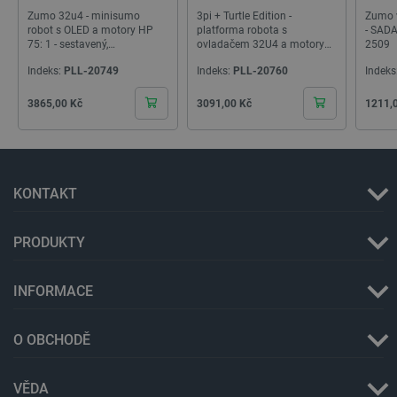
Zumo 32u4 - minisumo
3pi + Turtle Edition -
Zumo v
robot s OLED a motory HP
platforma robota s
- SADA
75: 1 - sestavený,
ovladačem 32U4 a motory
2509
kompatibilní s Arduino -
LP 75: 1 - Pololu 4976
Indeks:
PLL-20749
Indeks:
PLL-20760
Indeks
Pololu 4992
__cf_bm
Cloudflare Inc.
29 minut
.bambulab.com
54 sekund
Cena
Cena
Cena
3865,00 Kč
3091,00 Kč
1211,
KONTAKT
PRODUKTY
__cf_bm
Cloudflare Inc.
29 minut
.webshopapp.com
56 sekund
INFORMACE
O OBCHODĚ
VĚDA