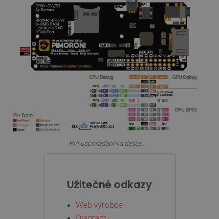
53 sekund
VISITOR_PRIVACY_METADATA
YouTube
5 měsíců
.youtube.com
4 týdny
Pin uspořádání na desce.
Užitečné odkazy
Web výrobce
Diagram