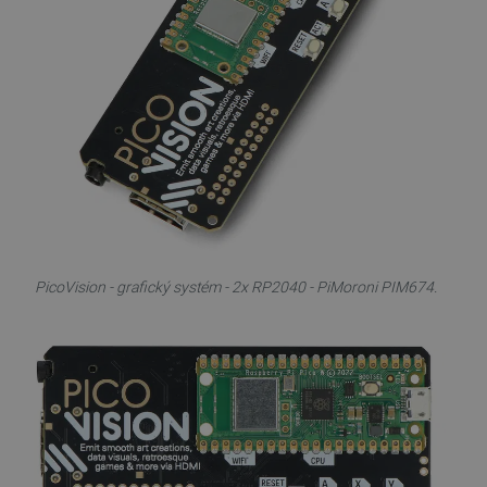
PicoVision - grafický systém - 2x RP2040 - PiMoroni PIM674.