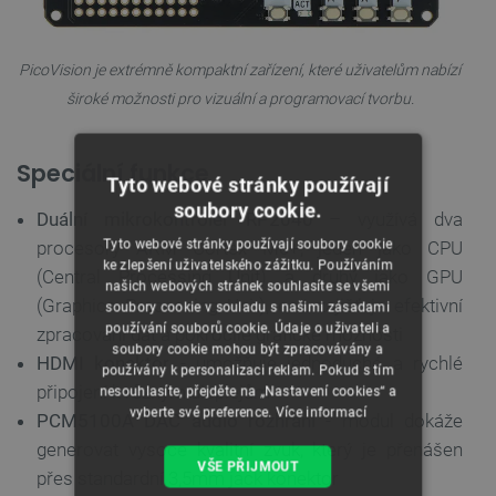
PicoVision je extrémně kompaktní zařízení, které uživatelům nabízí
široké možnosti pro vizuální a programovací tvorbu.
Speciální funkce
Tyto webové stránky používají
soubory cookie.
Duální mikrokontrolér RP2040
– využívá dva
Tyto webové stránky používají soubory cookie
procesory ARM Cortex M0+, jeden jako CPU
ke zlepšení uživatelského zážitku. Používáním
(Central Processing Unit) a druhý jako GPU
našich webových stránek souhlasíte se všemi
(Graphics Processing Unit), což zajišťuje efektivní
soubory cookie v souladu s našimi zásadami
používání souborů cookie. Údaje o uživateli a
zpracování dat a pokročilé grafické možnosti
soubory cookie mohou být zpracovávány a
HDMI konektor
- umožňuje jednoduché a rychlé
používány k personalizaci reklam. Pokud s tím
připojení k různým displejům
nesouhlasíte, přejděte na „Nastavení cookies“ a
vyberte své preference.
Více informací
PCM5100A DAC audio rozhraní
- modul dokáže
generovat vysoce kvalitní zvuk, který je přenášen
VŠE PŘIJMOUT
přes standardní 3,5mm jack konektor