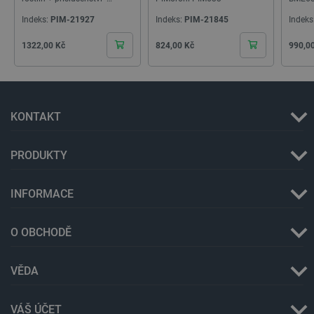
.webshopapp.com
56 sekund
Pimoroni PIM637
příslu
Indeks:
PIM-21927
Indeks:
PIM-21845
Indeks
PIM63
Cena
Cena
Cena
1322,00 Kč
824,00 Kč
990,0
KONTAKT
_lb_ccc
.botland.cz
1 rok
PRODUKTY
INFORMACE
O OBCHODĚ
VĚDA
PHPSESSID
PHP.net
Zavřením
VÁŠ ÚČET