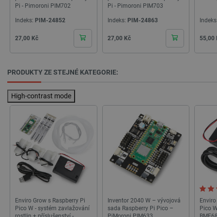
Pi - Pimoroni PIM702
Pi - Pimoroni PIM703
CookieScriptConsent
CookieScript
2 měsíce
botland.cz
4 týdny
Indeks:
PIM-24852
Indeks:
PIM-24863
Indeks
Cena
Cena
Cena
27,00 Kč
27,00 Kč
55,00
PRODUKTY ZE STEJNÉ KATEGORIE:
High-contrast mode
__cf_bm
Cloudflare Inc.
29 minut
.bambulab.com
54 sekund
Enviro Grow s Raspberry Pi
Inventor 2040 W – vývojová
Enviro
Pico W - systém zavlažování
sada Raspberry Pi Pico –
Pico W
__cf_bm
Cloudflare Inc.
29 minut
rostlin + příslušenství -
PiMoroni PIM633
BME68