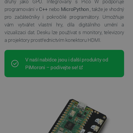
druhý jako GPU. Integrovaný s Pico W podporuje
programování v
C++
nebo
MicroPython
, takže je vhodný
pro začátečníky i pokročilé programátory. Umožňuje
vám vytvářet vlastní hry, díla digitálního umění a
vizualizaci dat. Desku lze používat s monitory, televizory
a projektory prostřednictvím konektoru HDMI.
V naší nabídce jsou i další produkty od
PiMoroni – podívejte se!