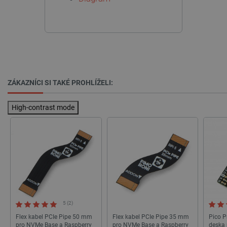
PrestaShop-
.botland.cz
2 týdny 6
[abcdef0123456789]{32}
dní
isListDisplay
botland.cz
Zavřením
prohlížeče
ZÁKAZNÍCI SI TAKÉ PROHLÍŽELI:
High-contrast mode
critCartData
botland.cz
9 minut
54 sekund
5 (2)
Flex kabel PCIe Pipe 50 mm
Flex kabel PCIe Pipe 35 mm
Pico P
pro NVMe Base a Raspberry
pro NVMe Base a Raspberry
deska 