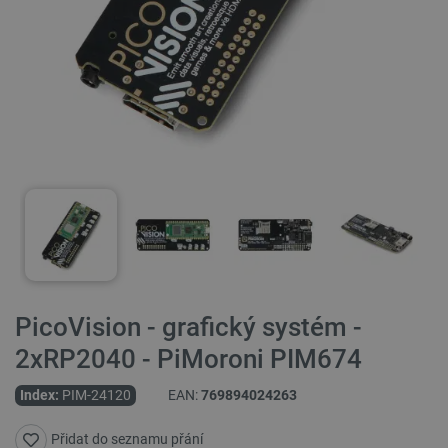
PicoVision - grafický systém -
2xRP2040 - PiMoroni PIM674
Index:
PIM-24120
EAN:
769894024263
Přidat do seznamu přání