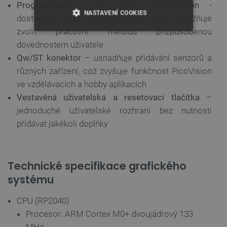
Programování v C++ nebo MicroPython
-
NASTAVENÍ COOKIES
dostupnost dvou programovacích jazyků umožňuje
zvolit pracovní metodu přizpůsobenou
NEZBYTNĚ NUTNÉ SOUBORY
dovednostem uživatele
Qw/ST konektor
– usnadňuje přidávání senzorů a
VÝKONOVÉ SOUBORY
různých zařízení, což zvyšuje funkčnost PicoVision
ve vzdělávacích a hobby aplikacích
SOUBORY CÍLENÍ
Vestavěná uživatelská a resetovací tlačítka
–
FUNKČNÍ SOUBORY
jednoduché uživatelské rozhraní bez nutnosti
přidávat jakékoli doplňky
Nezbytně nutné soubory
Výkonové soubory
Technické specifikace grafického
Soubory cílení
Funkční soubory
systému
Nezbytně nutné soubory cookie umožňují základní
funkce webových stránek, jako je přihlášení
CPU (RP2040)
uživatele a správa účtu. Webové stránky nelze bez
nezbytně nutných souborů cookie správně
Procesor: ARM Cortex M0+ dvoujádrový 133
používat.