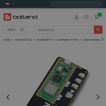
Expedujeme v pondělí
0
MENU
DOMŮ
MINIPOČÍTAČE
RASPBERRY PI
RASPBERRY PI PICO
DESKY MIKROKONTR