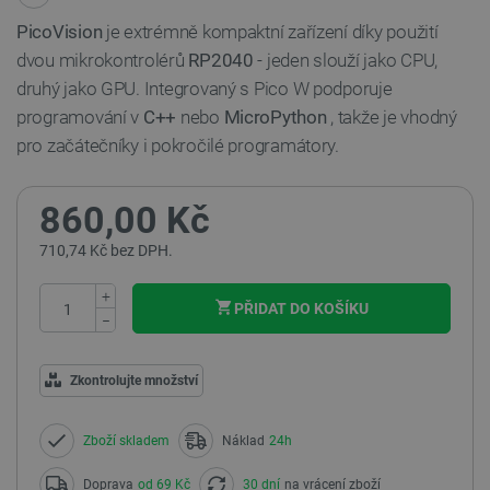
PicoVision
je extrémně kompaktní zařízení díky použití
dvou mikrokontrolérů
RP2040
- jeden slouží jako CPU,
druhý jako GPU. Integrovaný s Pico W podporuje
programování v
C++
nebo
MicroPython
, takže je vhodný
pro začátečníky i pokročilé programátory.
860,00 Kč
710,74 Kč bez DPH.
+
PŘIDAT DO KOŠÍKU
−
Zkontrolujte množství
Zboží skladem
Náklad
24h
Doprava
od 69 Kč
30 dní
na vrácení zboží