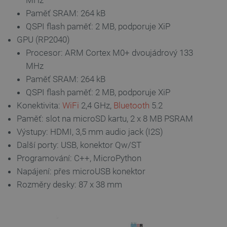
MHz
Poskytovatel
/
Paměť SRAM: 264 kB
Název
Vyprší
Doména
QSPI flash paměť: 2 MB, podporuje XiP
udid
.botland.cz
4 týdny 2
GPU (RP2040)
dny
Procesor: ARM Cortex M0+ dvoujádrový 133
MHz
Paměť SRAM: 264 kB
QSPI flash paměť: 2 MB, podporuje XiP
Konektivita:
WiFi
2,4 GHz,
Bluetooth
5.2
Paměť: slot na microSD kartu, 2 x 8 MB PSRAM
__cf_bm
Cloudflare Inc.
29 minut
Výstupy: HDMI, 3,5 mm audio jack (I2S)
.heureka.group
58 sekund
Další porty: USB, konektor Qw/ST
Programování: C++, MicroPython
Napájení: přes microUSB konektor
Zásadách ochrany soukromí Google
Rozměry desky: 87 x 38 mm
_smvs
.botland.cz
59 minut