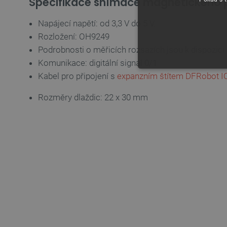
Specifikace snímače magnetického 
Napájecí napětí: od 3,3 V do 5 V.
Rozložení: OH9249
Podrobnosti o měřicích rozsazích jsou k dispozici
Komunikace: digitální signál 0/1
NEZBYTNĚ NUTN
Kabel pro připojení s
expanzním štítem DFRobot I
Rozměry dlaždic: 22 x 30 mm
FUNKČNÍ SOUBO
Nezbytně nutné soubory cooki
nezbytně nutných souborů coo
Název
udid