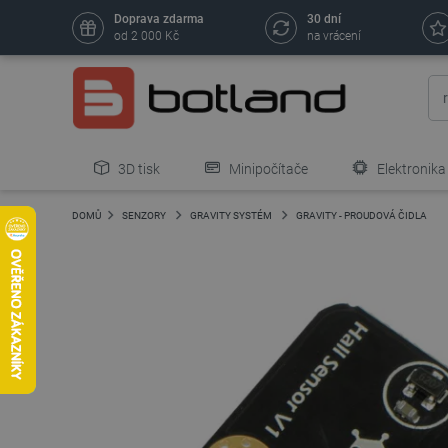
Doprava zdarma
30 dní
od 2 000 Kč
na vrácení
3D tisk
Minipočítače
Elektronika
DOMŮ
SENZORY
GRAVITY SYSTÉM
GRAVITY - PROUDOVÁ ČIDLA