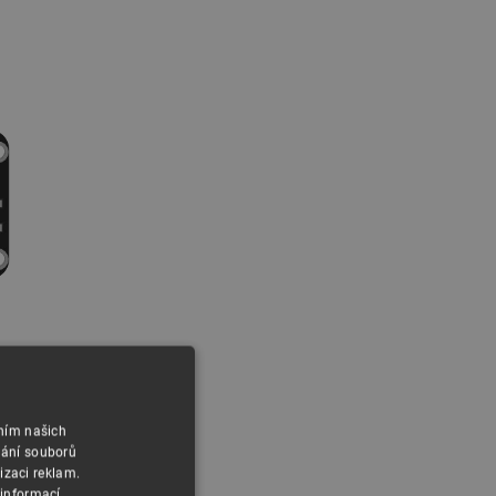
áním našich
vání souborů
izaci reklam.
 informací