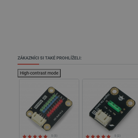
_lb_ccc
PHPSESSID
ZÁKAZNÍCI SI TAKÉ PROHLÍŽELI:
_lb
High-contrast mode
critData
critAccountId
Storage declaration
Název
cartSkuToUrl
5 (5)
5 (2)