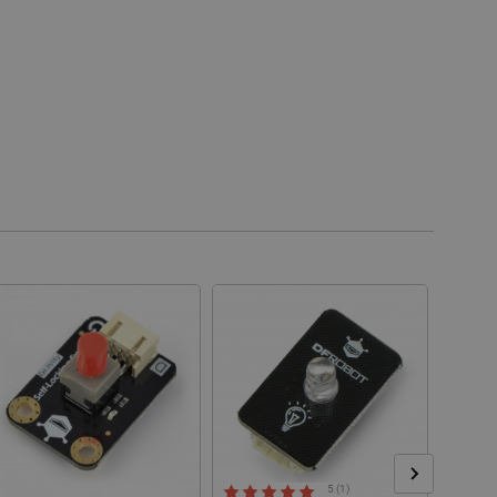
 používání jejich webových
 souhlasu s používáním
ajištěn soulad se
ité kategorie souborů
e PHP. Toto je univerzální
lací uživatelů. Obvykle se
 může být specifické pro
lášeného stavu uživatele
 zátěže, aby se zajistilo, že
aci prohlížení směřovány na
ránek a uživatelský komfort.
kých uživatelských údajů pro
 což zajišťuje více
 pro účet, který je
líčovou roli při umožnění
relacemi a správou účtů.
Popis
5 (1)