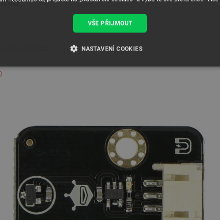
pole
VŠE PŘIJMOUT
 v
dokumentaci
NASTAVENÍ COOKIES
É SOUBORY
VÝKONOVÉ SOUBORY
SOUBORY CÍLENÍ
O
RY
Nezbytně nutné soubory
Výkonové soubory
Soubory cílení
Funkční soubor
e umožňují základní funkce webových stránek, jako je přihlášení uživatele a správa účtu.
kie správně používat.
Poskytovatel
/
Vyprší
Popis
Doména
.botland.cz
4 týdny 2
Tento cookie se používá k jedinečné identifikaci z
dny
webové stránce, aby sledovala používání a zlepši