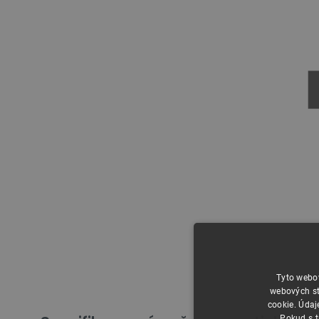
Tyto webov
webových st
cookie. Údaj
Pokud s t