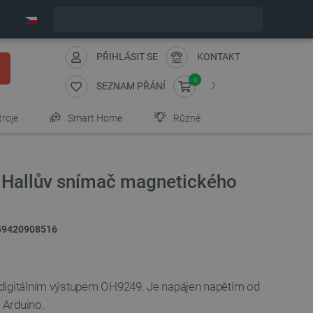
Expedujeme v pondělí
PŘIHLÁSIT SE
KONTAKT
0
SEZNAM PŘÁNÍ
troje
Smart Home
Různé
- Hallův snímač magnetického
59420908516
digitálním výstupem OH9249. Je napájen napětím od
y Arduino.