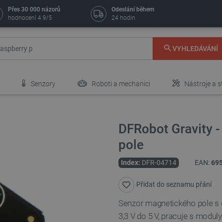
Přes 30 000 názorů
Odeslání během
hodnocení 4.9/5
24 hodin
VYHLEDÁVÁNÍ
Senzory
Roboti a mechanici
Nástroje a s
DFRobot Gravity 
pole
Index:
DFR-04714
EAN:
69
Přidat do seznamu přání
Senzor magnetického pole s 
3,3 V do 5 V, pracuje s modul