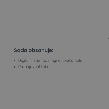
__cf_bm
_smvs
VISITOR_PRIVACY_METAD
Zásadách ochrany soukrom
PrestaShop-
[abcdef0123456789]{32}
Sada obsahuje:
isListDisplay
Digitální snímač magnetického pole
critCartData
Propojovací kabel
CookieScriptConsent
__cf_bm
__cf_bm