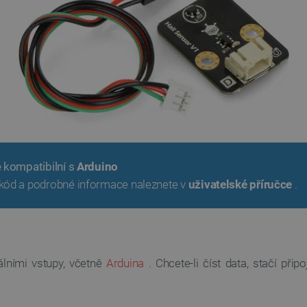
e kompatibilní s
Arduino
kód a podrobné informace naleznete v
uživatelské příručce
.
álními vstupy, včetně
Arduina
. Chcete-li číst data, stačí přip