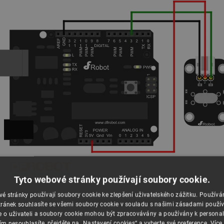
Tyto webové stránky používají soubory cookie.
é stránky používají soubory cookie ke zlepšení uživatelského zážitku. Použív
Příklad připojení senzoru k
Arduinu
.
ránek souhlasíte se všemi soubory cookie v souladu s našimi zásadami použí
e o uživateli a soubory cookie mohou být zpracovávány a používány k personal
ím nesouhlasíte, přejděte na „Nastavení cookies“ a vyberte své preference.
Více