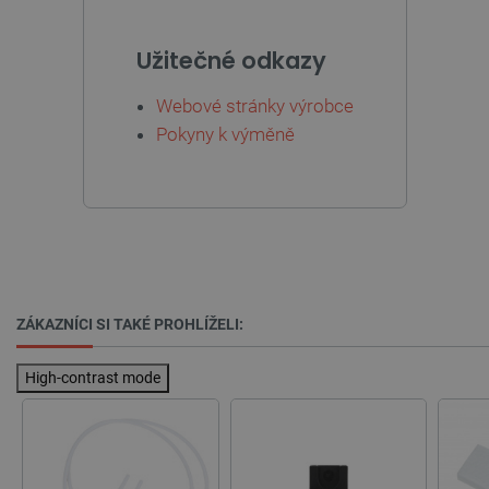
Užitečné odkazy
Webové stránky výrobce
Pokyny k výměně
ZÁKAZNÍCI SI TAKÉ PROHLÍŽELI:
PrestaShop-
.botland.cz
2 týdny 6
[abcdef0123456789]{32}
dní
High-contrast mode
isListDisplay
botland.cz
Zavřením
prohlížeče