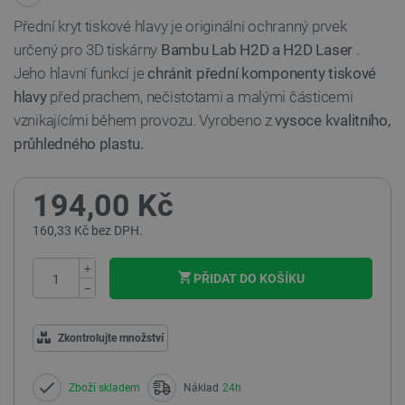
Přední kryt tiskové hlavy je originální ochranný prvek
určený pro 3D tiskárny
Bambu Lab H2D a H2D Laser
.
Jeho hlavní funkcí je
chránit přední komponenty tiskové
hlavy
před prachem, nečistotami a malými částicemi
vznikajícími během provozu. Vyrobeno z
vysoce kvalitního,
průhledného plastu.
194,00 Kč
160,33 Kč bez DPH.
+
PŘIDAT DO KOŠÍKU
−
Zkontrolujte množství
Zboží skladem
Náklad
24h