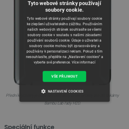
Tyto webové stránky používají
soubory cookie.
Tyto webové stránky používají soubory cookie
ke zlepšení uživatelského zážitku. Používáním
našich webových stránek souhlasíte se všemi
soubory cookie v souladu s našimi zásadami
používání souborů cookie. Údaje o uživateli a
soubory cookie mohou být zpracovávány a
používány k personalizaci reklam. Pokud s tím
nesouhlasíte, přejděte na „Nastavení cookies“ a
vyberte své preference.
Více informací
VŠE PŘIJMOUT
NASTAVENÍ COOKIES
Přední kryt hlavy je originální ochranný prvek určený pro 3D tiskárny
Bambu Lab řady H2D.
NEZBYTNĚ NUTNÉ SOUBORY
VÝKONOVÉ SOUBORY
Speciální funkce