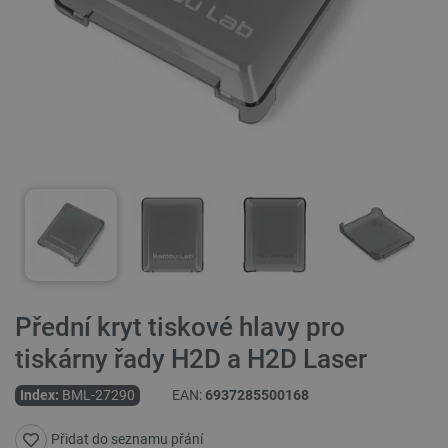
Přední kryt tiskové hlavy pro
tiskárny řady H2D a H2D Laser
Index:
BML-27290
EAN:
6937285500168
Přidat do seznamu přání