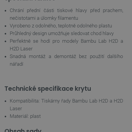
SOUBORY CÍLENÍ
Chrání přední části tiskové hlavy před prachem,
FUNKČNÍ SOUBORY
nečistotami a úlomky filamentu
Vyrobeno z odolného, teplotně odolného plastu
Průhledný design umožňuje sledovat chod hlavy
Perfektně se hodí pro modely Bambu Lab H2D a
Nezbytně nutné soubory
Výkonové soubory
H2D Laser
Soubory cílení
Funkční soubory
Snadná montáž a demontáž bez použití dalšího
nářadí
Nezbytně nutné soubory cookie umožňují základní
funkce webových stránek, jako je přihlášení
uživatele a správa účtu. Webové stránky nelze bez
nezbytně nutných souborů cookie správně
používat.
Technické specifikace krytu
Poskytovatel
/
Název
Vyprší
Doména
Kompatibilita: Tiskárny řady Bambu Lab H2D a H2D
udid
.botland.cz
4 týdny 2
Laser
dny
Materiál: plast
Obsah sady