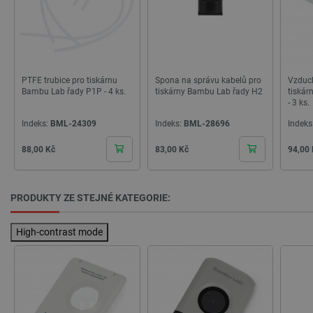
critCartData
botland.cz
9 minut
54 sekund
PTFE trubice pro tiskárnu
Spona na správu kabelů pro
Vzduch
Bambu Lab řady P1P - 4 ks.
tiskárny Bambu Lab řady H2
tiskár
- 3 ks.
Indeks:
BML-24309
Indeks:
BML-28696
Indeks
Cena
Cena
Cena
88,00 Kč
83,00 Kč
94,00
PRODUKTY ZE STEJNÉ KATEGORIE:
CookieScriptConsent
CookieScript
2 měsíce
botland.cz
4 týdny
High-contrast mode