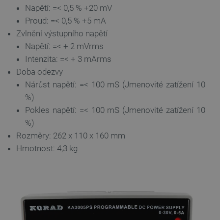
Zásadách ochrany soukromí Google
Napětí: =< 0,5 % +20 mV
Proud: =< 0,5 % +5 mA
Zvlnění výstupního napětí
_smvs
.botland.cz
59 minut
Napětí: =< + 2 mVrms
53 sekund
Intenzita: =< + 3 mArms
Doba odezvy
Nárůst napětí: =< 100 mS (Jmenovité zatížení 10
%)
VISITOR_PRIVACY_METADATA
YouTube
5 měsíců
.youtube.com
4 týdny
Pokles napětí: =< 100 mS (Jmenovité zatížení 10
%)
Rozměry: 262 x 110 x 160 mm
Hmotnost: 4,3 kg