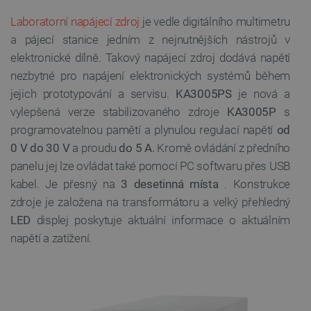
Laboratorní napájecí zdroj
je vedle digitálního multimetru
a pájecí stanice jedním z nejnutnějších nástrojů v
elektronické dílně. Takový napájecí zdroj dodává napětí
nezbytné pro napájení elektronických systémů během
jejich prototypování a servisu.
KA3005PS
je nová a
vylepšená verze stabilizovaného zdroje
KA3005P
s
programovatelnou pamětí a plynulou regulací napětí
od
0 V do 30 V
a proudu
do
5 A.
Kromě ovládání z předního
panelu jej lze ovládat také pomocí PC softwaru přes USB
kabel. Je přesný na
3 desetinná místa
. Konstrukce
zdroje je založena na transformátoru a velký přehledný
LED
displej poskytuje aktuální informace o aktuálním
napětí a zatížení.