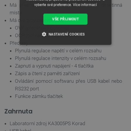
Má přesnost indikace proudu až na 3 desetinná
vyberte své preference.
Více informací
místa
VŠE PŘIJMOUT
Má dva typy zabezpečení:
OVP (přepěťová ochrana)
NASTAVENÍ COOKIES
OCP (ochrana proti přetížení)
Předpisy:
NEZBYTNĚ NUTNÉ SOUBORY
Plynulá regulace napětí v celém rozsahu
Plynulá regulace intenzity v celém rozsahu
VÝKONOVÉ SOUBORY
Zapnutí a vypnutí napájení - 4 tlačítka
Zápis a čtení z paměti zařízení
SOUBORY CÍLENÍ
Ovládání pomocí softwaru přes USB kabel nebo
RS232 port
FUNKČNÍ SOUBORY
Funkce zámku tlačítek
Zahrnuta
Nezbytně nutné soubory
Výkonové soubory
Laboratorní zdroj KA3005PS Korad
Soubory cílení
Funkční soubory