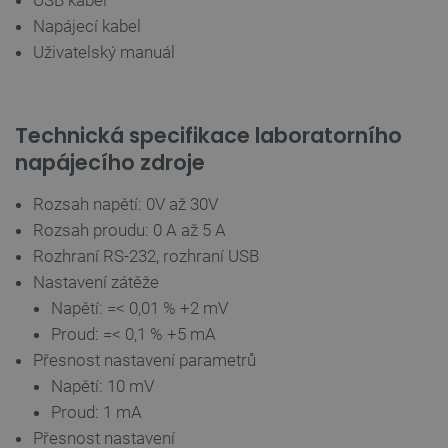
USB kabel
Nezbytně nutné soubory cookie umožňují základní
Napájecí kabel
funkce webových stránek, jako je přihlášení
uživatele a správa účtu. Webové stránky nelze bez
Uživatelský manuál
nezbytně nutných souborů cookie správně
používat.
Poskytovatel
/
Název
Vyprší
Doména
Technická specifikace laboratorního
udid
.botland.cz
4 týdny 2
napájecího zdroje
dny
Rozsah napětí: 0V až 30V
Rozsah proudu: 0 A až 5 A
Rozhraní RS-232, rozhraní USB
Nastavení zátěže
Napětí: =< 0,01 % +2 mV
Proud: =< 0,1 % +5 mA
__cf_bm
Cloudflare Inc.
29 minut
.heureka.group
58 sekund
Přesnost nastavení parametrů
Napětí: 10 mV
Proud: 1 mA
Přesnost nastavení