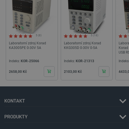
PHPSESSID
PHP.net
Zavřením
botland.cz
prohlížeče
5 (8)
5 (18)
Laboratorní zdroj Korad
Laboratorní zdroj Korad
Labora
KA3005PE 0-30V 5A
KKG305D 0-30V 0-5A
Korad
USB R
Indeks:
KOR-25066
Indeks:
KOR-21313
Indeks
Cena
Cena
Cena
2658,00 Kč
2103,00 Kč
4433,
KONTAKT
PRODUKTY