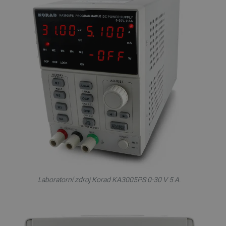
Laboratorní zdroj Korad KA3005PS 0-30 V 5 A.