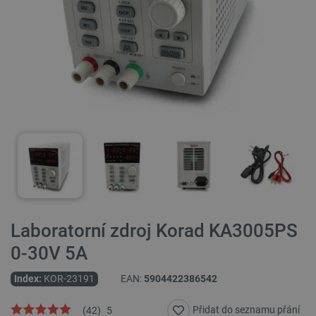
Laboratorní zdroj Korad KA3005PS
0-30V 5A
Index:
KOR-23191
EAN:
5904422386542
Přidat do seznamu přání
(
42
)
5