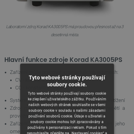
Laboratorní zdroj Korad KA3005PS má proudovou přesnost až na 3
desetinná místa.
Hlavní funkce zdroje Korad KA3005PS
Zařízení může pracovat v následujících režimech:
Tyto webové stránky používají
CV - konstantní výstupní napětí
soubory cookie.
CC - konstantní zátěžový proud
Tyto webové stránky používají soubory cookie
ke zlepšení uživatelského zážitku. Používáním
Systém je vybaven ochranou proti přepětí a přetížení
našich webových stránek souhlasíte se všemi
Zdroj má 5 pamětí pro uložení proudu, napětí a
soubory cookie v souladu s našimi zásadami
provozních režimů
používání souborů cookie. Údaje o uživateli a
soubory cookie mohou být zpracovávány a
Zařízení má plnou regulaci proudu, nejen jeho
používány k personalizaci reklam. Pokud s tím
omezení
nesouhlasíte, přejděte na „Nastavení cookies“ a