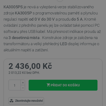
KA3005PS
je nová a vylepšená verze stabilizovaného
zdroje
KA3005P
s programovatelnou pamětí a plynulou
regulací napětí
od
0 V do 30 V
a proudu
do 5 A.
Kromě
ovládání z předního panelu jej lze ovládat také pomocí PC
softwaru přes USB kabel. Má přesnost indikace proudu až
na
3 desetinná místa
. Konstrukce zdroje je založena na
transformátoru a velký přehledný
LED
displej informuje o
aktuálním napětí a zatížení.
2 436,00 Kč
2 013,22 Kč bez DPH.
+
PŘIDAT DO KOŠÍKU
−
Zkontrolujte množství