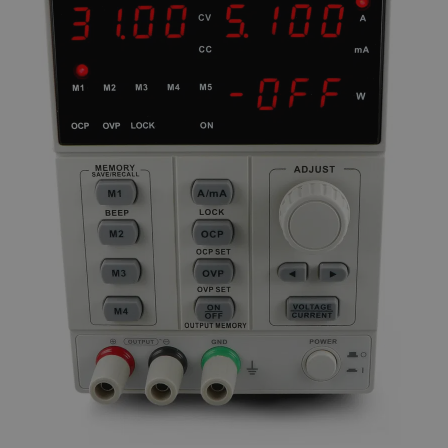
PrestaShop-
.botland.cz
2 týdny 6
[abcdef0123456789]{32}
dní
isListDisplay
botland.cz
Zavřením
prohlížeče
critCartData
botland.cz
9 minut
54 sekund