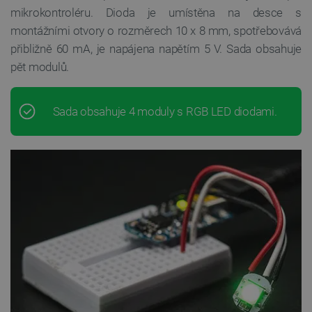
mikrokontroléru. Dioda je umístěna na desce s
montážními otvory o rozměrech 10 x 8 mm, spotřebovává
přibližně 60 mA, je napájena napětím 5 V. Sada obsahuje
pět modulů.
Sada obsahuje 4 moduly s RGB LED diodami.