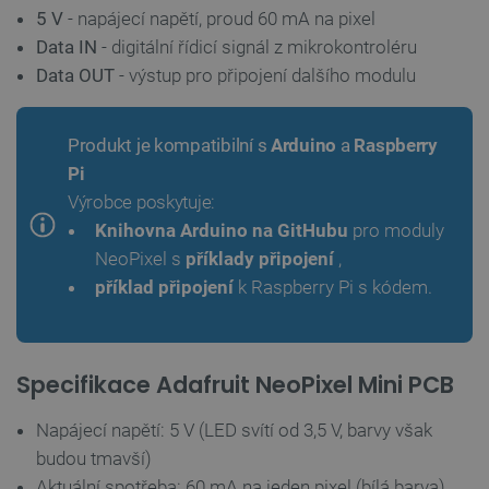
5 V
- napájecí napětí, proud 60 mA na pixel
Data IN
- digitální řídicí signál z mikrokontroléru
Nezbytně nutné soubory
Výkonové soubory
Data OUT
- výstup pro připojení dalšího modulu
Soubory cílení
Funkční soubory
Nezbytně nutné soubory cookie umožňují základní
Produkt je kompatibilní s
Arduino
a
Raspberry
funkce webových stránek, jako je přihlášení
uživatele a správa účtu. Webové stránky nelze bez
Pi
nezbytně nutných souborů cookie správně používat.
Výrobce poskytuje:
Poskytovatel
/
Název
Vyprší
Knihovna Arduino na GitHubu
pro moduly
Doména
NeoPixel s
příklady připojení
,
udid
.botland.cz
4 týdny 2
dny
příklad připojení
k Raspberry Pi s kódem.
Specifikace Adafruit NeoPixel Mini PCB
Napájecí napětí: 5 V (LED svítí od 3,5 V, barvy však
budou tmavší)
__cf_bm
Cloudflare Inc.
29 minut
.heureka.group
58 sekund
Aktuální spotřeba: 60 mA na jeden pixel (bílá barva)