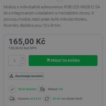
Moduly s individuálně adresovanou RGB LED WS2812 24-
bit s integrovaným ovladačem a montážními otvory. K
provozu modulu stačí jeden kolík mikrokontroléru.
Rozměry dlaždice jsou 10 x 8 mm.
165,00 Kč
136,36 Kč bez DPH.
+
PŘIDAT DO KOŠÍKU
−
Zkontrolujte množství
Zboží skladem
Náklad
24h
Doprava
od 69 Kč
30 dní
na vrácení zboží