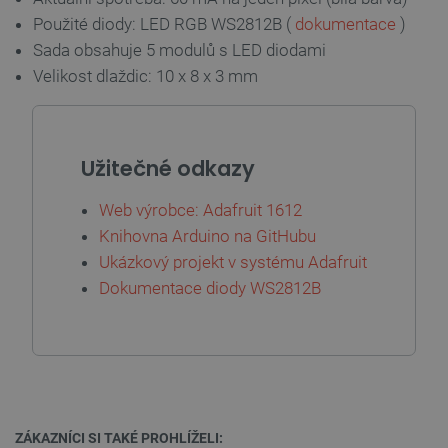
Použité diody: LED RGB WS2812B (
dokumentace
)
Sada obsahuje 5 modulů s LED diodami
Velikost dlaždic: 10 x 8 x 3 mm
Zásadách
ochrany soukromí Google
Užitečné odkazy
_smvs
.botland.cz
59 minut
53 sekund
Web výrobce: Adafruit 1612
Knihovna Arduino na GitHubu
Ukázkový projekt v systému Adafruit
Dokumentace diody WS2812B
VISITOR_PRIVACY_METADATA
YouTube
5 měsíců
.youtube.com
4 týdny
ZÁKAZNÍCI SI TAKÉ PROHLÍŽELI: