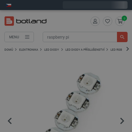
Expedujeme v pátek
0
MENU
DOMŮ
ELEKTRONIKA
LED DIODY
LED DIODY A PŘÍSLUŠENSTVÍ
LED RGB