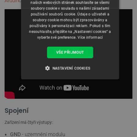
Arduino Uno
stačit.
našich webových stránek souhlasíte se všemi
soubory cookie v souladu s našimi zásadami
používání souborů cookie. Údaje o uživateli a
soubory cookie mohou být zpracovávány a
používány k personalizaci reklam. Pokud s tím
nesouhlasíte, přejděte na „Nastavení cookies“ a
vyberte své preference.
Více informací
VŠE PŘIJMOUT
NASTAVENÍ COOKIES
NEZBYTNĚ NUTNÉ SOUBORY
VÝKONOVÉ SOUBORY
Spojení
SOUBORY CÍLENÍ
Zařízení má čtyři výstupy:
FUNKČNÍ SOUBORY
GND
- uzemnění modulu