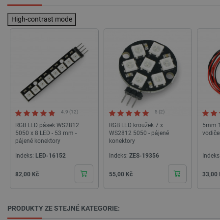
High-contrast mode
PrestaShop-
.botland.cz
2 týdny 6
[abcdef0123456789]{32}
dní
4.9 (12)
5 (2)
RGB LED pásek WS2812
RGB LED kroužek 7 x
5mm 1
5050 x 8 LED - 53 mm -
WS2812 5050 - pájené
vodiče
pájené konektory
konektory
Indeks:
LED-16152
Indeks:
ZES-19356
Indeks
isListDisplay
botland.cz
Zavřením
prohlížeče
Cena
Cena
Cena
82,00 Kč
55,00 Kč
33,00
PRODUKTY ZE STEJNÉ KATEGORIE:
critCartData
botland.cz
9 minut
54 sekund