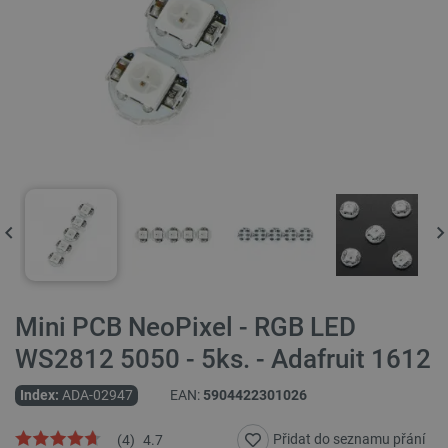
Mini PCB NeoPixel - RGB LED
WS2812 5050 - 5ks. - Adafruit 1612
Index:
ADA-02947
EAN:
5904422301026
Přidat do seznamu přání
(
4
)
4.7