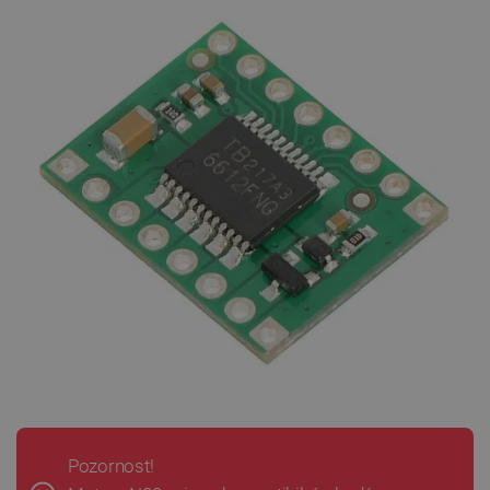
PrestaShop-
.botland.cz
2 týdny 6
[abcdef0123456789]{32}
dní
isListDisplay
botland.cz
Zavřením
Pozornost!
prohlížeče