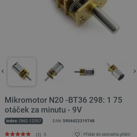
Mikromotor N20 -BT36 298: 1 75
otáček za minutu - 9V
Index:
DNG-12597
EAN:
5904422319748
Přidat do seznamu přání
(
2
)
5