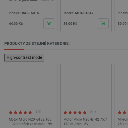
6V s dvojitou hřídelí 200RPM
Indeks:
DNG-16016
Indeks:
MOT-01647
Indeks
__cf_bm
Cloudflare Inc.
29 minut
.bambulab.com
54 sekund
Cena
Cena
Cena
44,00 Kč
39,00 Kč
30,00
PRODUKTY ZE STEJNÉ KATEGORIE:
High-contrast mode
__cf_bm
Cloudflare Inc.
29 minut
.webshopapp.com
56 sekund
5 (1)
5 (1)
Motor Micro N20 -BT32 100:
Motor Micro N20 -BT42 75: 1
Mikrom
1 320 otáček za minutu - 9V
170 ot./min - 6V
250 ot