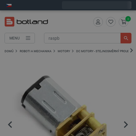
Objednejte do:
3
:
24
:
57
zašleme dnes - GLS!
0
MENU
DOMŮ
ROBOTI A MECHANIKA
MOTORY
DC MOTORY - STEJNOSMĚRNÝ PROUD