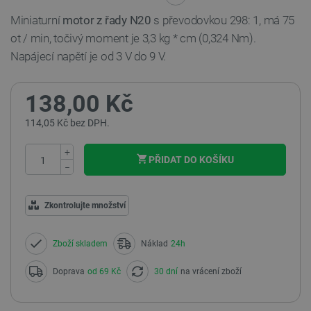
Miniaturní
motor z řady N20
s převodovkou 298: 1, má 75
ot / min, točivý moment je 3,3 kg * cm (0,324 Nm).
Napájecí napětí je od 3 V do 9 V.
138,00 Kč
114,05 Kč bez DPH.
+
PŘIDAT DO KOŠÍKU
−
Zkontrolujte množství
Zboží skladem
Náklad
24h
Doprava
od 69 Kč
30 dní
na vrácení zboží