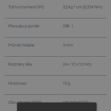
Točivý moment (9V):
3,3 kg * cm (0,324 Nm)
Převodový poměr:
298: 1
Průměr hřídele:
3 mm
Rozměry těla:
24 x 10 x 12 mm
Hmotnost:
10 g
Oboustranný hřídel:
ANI NÁHODOU