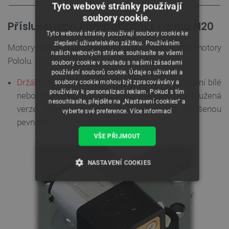
Tyto webové stránky používají
soubory cookie.
Příslušenství kompatibilní s řadou N20
Tyto webové stránky používají soubory cookie ke
zlepšení uživatelského zážitku. Používáním
Motory N20 jsou kompatibilní s příslušenstvím pro motory
našich webových stránek souhlasíte se všemi
Pololu.
soubory cookie v souladu s našimi zásadami
používání souborů cookie. Údaje o uživateli a
Držáky:
K montáži motorů byly navrženy speciální bílé
soubory cookie mohou být zpracovávány a
používány k personalizaci reklam. Pokud s tím
nebo
černé úchytky.
K
dispozici je také prodloužená
nesouhlasíte, přejděte na „Nastavení cookies“ a
verze, která je vyrobena z
hliníku
se zvýšenou
vyberte své preference.
Více informací
pevností.
VŠE PŘIJMOUT
NASTAVENÍ COOKIES
NEZBYTNĚ NUTNÉ SOUBORY
VÝKONOVÉ SOUBORY