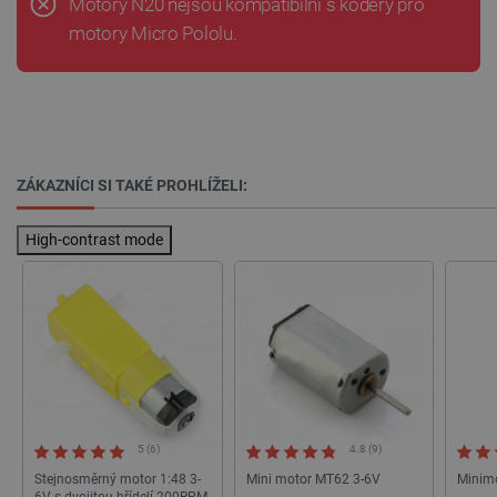
Motory N20 nejsou kompatibilní s kodéry pro
motory Micro Pololu.
critCartData
botland.cz
9 minut
54 sekund
ZÁKAZNÍCI SI TAKÉ PROHLÍŽELI:
High-contrast mode
CookieScriptConsent
CookieScript
2 měsíce
botland.cz
4 týdny
5 (6)
4.8 (9)
Stejnosměrný motor 1:48 3-
Mini motor MT62 3-6V
Minimo