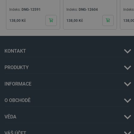
_lb_ccc
.botland.cz
1 rok
Indeks:
DNG-12591
Indeks:
DNG-12604
Indeks
Cena
Cena
Cena
138,00 Kč
138,00 Kč
138,0
KONTAKT
PRODUKTY
PHPSESSID
PHP.net
Zavřením
INFORMACE
botland.cz
prohlížeče
O OBCHODĚ
VĚDA
VÁŠ ÚČET