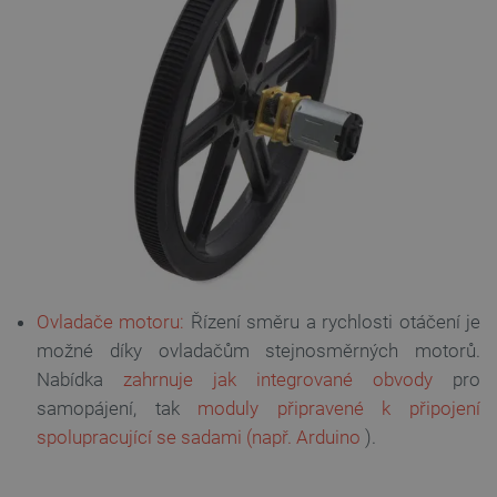
__cf_bm
Cloudflare Inc.
29 minut
.heureka.group
58 sekund
Zásadách
ochrany soukromí Google
_smvs
.botland.cz
59 minut
53 sekund
Ovladače motoru:
Řízení směru a rychlosti otáčení je
možné díky ovladačům stejnosměrných motorů.
Nabídka
zahrnuje jak integrované obvody
pro
samopájení, tak
moduly
připravené k připojení
VISITOR_PRIVACY_METADATA
YouTube
5 měsíců
spolupracující se sadami (např. Arduino
).
.youtube.com
4 týdny