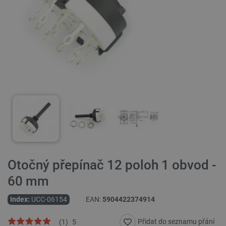
Otočný přepínač 12 poloh 1 obvod -
60 mm
Index:
UCC-06154
EAN:
5904422374914
Přidat do seznamu přání
(
1
)
5