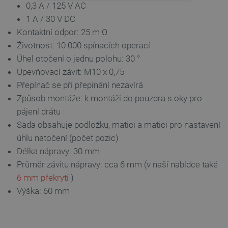
NEZBYTNĚ NUTNÉ SOUBORY
0,3 A / 125 V AC
1 A / 30 V DC
VÝKONOVÉ SOUBORY
Kontaktní odpor: 25 m
Ω
Životnost: 10 000 spínacích operací
SOUBORY CÍLENÍ
Úhel otočení o jednu polohu: 30 °
Upevňovací závit: M10 x 0,75
FUNKČNÍ SOUBORY
Přepínač se při přepínání nezavírá
Způsob montáže: k montáži do pouzdra s oky pro
pájení drátu
Nezbytně nutné soubory
Výkonové soubory
Sada obsahuje podložku, matici a matici pro nastavení
Soubory cílení
Funkční soubory
úhlu natočení (počet pozic)
Délka nápravy: 30 mm
Nezbytně nutné soubory cookie umožňují základní
funkce webových stránek, jako je přihlášení
Průměr závitu nápravy: cca 6 mm (v naší nabídce také
uživatele a správa účtu. Webové stránky nelze bez
6 mm překrytí
)
nezbytně nutných souborů cookie správně
používat.
Výška: 60 mm
Poskytovatel
/
Název
Vyprší
Doména
udid
.botland.cz
4 týdny 2