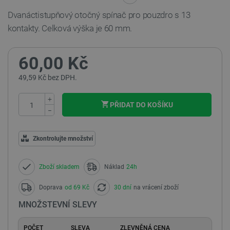
Dvanáctistupňový otočný
spínač pro pouzdro
s 13
kontakty. Celková výška je 60 mm.
60,00 Kč
49,59 Kč bez DPH.
+
PŘIDAT DO KOŠÍKU
−
Zkontrolujte množství
Zboží skladem
Náklad
24h
Doprava
od 69 Kč
30 dní
na vrácení zboží
MNOŽSTEVNÍ SLEVY
POČET
SLEVA
ZLEVNĚNÁ CENA