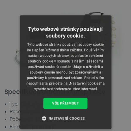
Tyto webové stránky používají
soubory cookie.
Tyto webové stránky používají soubory cookie
ke zlepšení uživatelského zážitku. Používáním
našich webových stránek souhlasíte se všemi
soubory cookie v souladu s našimi zásadami
používání souborů cookie. Údaje o uživateli a
soubory cookie mohou být zpracovávány a
používány k personalizaci reklam. Pokud s tím
nesouhlasíte, přejděte na „Nastavení cookies“ a
vyberte své preference.
Více informací
Specifikace otočného přepínače
Typ: 12stupňový rotační
VŠE PŘIJMOUT
Počet obvodů: 1
Počet pinů: 13
NASTAVENÍ COOKIES
Elektrické parametry: