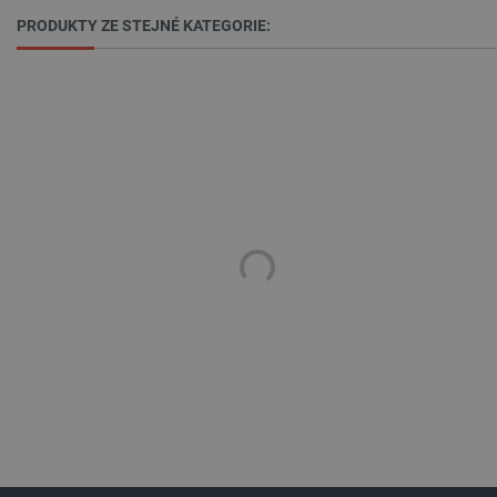
PRODUKTY ZE STEJNÉ KATEGORIE:
VISITOR_PRIVACY_METADATA
YouTube
5 měsíců
.youtube.com
4 týdny
PrestaShop-
.botland.cz
2 týdny 6
[abcdef0123456789]{32}
dní