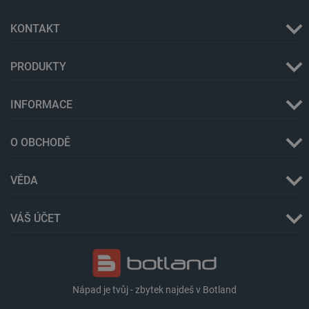
KONTAKT
isListDisplay
botland.cz
Zavřením
prohlížeče
PRODUKTY
INFORMACE
critCartData
botland.cz
9 minut
54 sekund
O OBCHODĚ
VĚDA
VÁŠ ÚČET
CookieScriptConsent
CookieScript
2 měsíce
botland.cz
4 týdny
Nápad je tvůj - zbytek najdeš v Botland