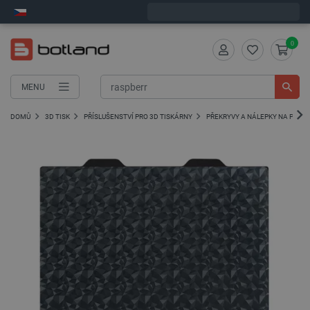
Expedujeme v pondělí
0
MENU
DOMŮ
3D TISK
PŘÍSLUŠENSTVÍ PRO 3D TISKÁRNY
PŘEKRYVY A NÁLEPKY NA PRACO