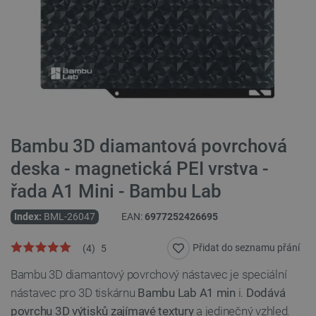
Bambu 3D diamantová povrchová
deska - magnetická PEI vrstva -
řada A1 Mini - Bambu Lab
Index:
BML-26047
EAN:
6977252426695
Přidat do seznamu přání
(
4
)
5
Bambu 3D diamantový povrchový nástavec je speciální
nástavec pro 3D tiskárnu
Bambu Lab A1 min
i.
Dodává
povrchu 3D výtisků zajímavé textury
a jedinečný vzhled.