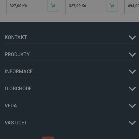
Cena
Cena
Cena
327,00 Kč
327,00 Kč
494,0
KONTAKT
PRODUKTY
INFORMACE
O OBCHODĚ
VĚDA
_lb
.botland.cz
Zavřením
prohlížeče
VÁŠ ÚČET