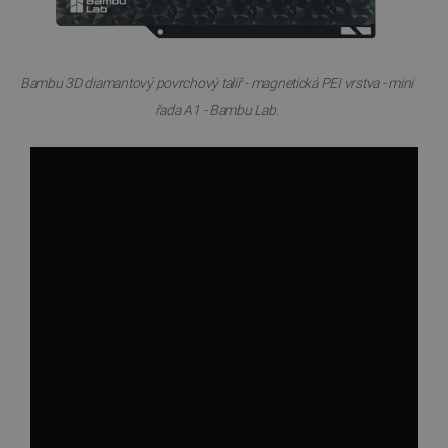
Bambu 3D diamantový povrchový talíř - magnetická PEI vrstva - mini
řada A1 - Bambu Lab.