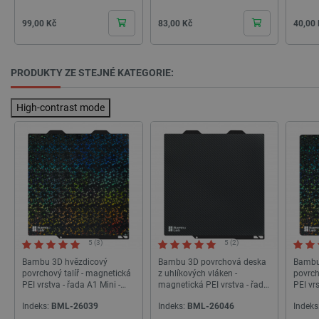
Cena
Cena
Cena
99,00 Kč
83,00 Kč
40,00
PRODUKTY ZE STEJNÉ KATEGORIE:
High-contrast mode
_lb_ccc
.botland.cz
1 rok
5 (3)
5 (2)
Bambu 3D hvězdicový
Bambu 3D povrchová deska
Bambu
povrchový talíř - magnetická
z uhlíkových vláken -
povrch
PEI vrstva - řada A1 Mini -
magnetická PEI vrstva - řada
PEI vr
PHPSESSID
PHP.net
Zavřením
Bambu Lab
A1 Mini - Bambu Lab
P2S, P
botland.cz
prohlížeče
Indeks:
BML-26039
Indeks:
BML-26046
Indeks