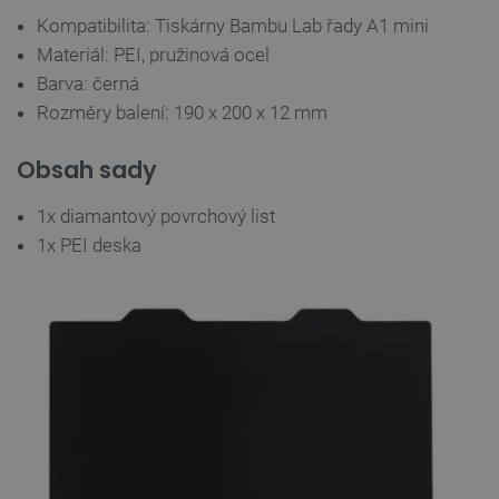
Kompatibilita: Tiskárny Bambu Lab řady A1 mini
Materiál: PEI, pružinová ocel
Barva: černá
VISITOR_PRIVACY_METADATA
YouTube
5 měsíců
.youtube.com
4 týdny
Rozměry balení: 190 x 200 x 12 mm
Obsah sady
1x diamantový povrchový list
1x PEI deska
PrestaShop-
.botland.cz
2 týdny 6