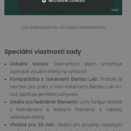
NASTAVENÍ COOKIES
NEZBYTNĚ NUTNÉ SOUBORY
Listy dodávají povrchu 3D výtisků zajímavé textury.
VÝKONOVÉ SOUBORY
SOUBORY CÍLENÍ
Speciální vlastnosti sady
FUNKČNÍ SOUBORY
Unikátní textura:
Diamantový plech umožňuje
zajímavé vizuální efekty na výtiscích
Kompatibilita s tiskárnami Bambu Lab:
Produkt je
Nezbytně nutné soubory
Výkonové soubory
navržen pro práci s mini tiskárnami Bambu Lab A1,
Soubory cílení
Funkční soubory
což zajišťuje perfektní uchycení.
Ideální pro hedvábné filamenty:
Listy fungují nejlépe
Nezbytně nutné soubory cookie umožňují základní
funkce webových stránek, jako je přihlášení
s hedvábnými a lesklými filamenty a nabízejí
uživatele a správa účtu. Webové stránky nelze bez
nezbytně nutných souborů cookie správně
velkolepé efekty.
používat.
Vhodné pro 3D tisk:
Ideální pro projekty vyžadující
Poskytovatel
/