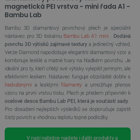
magnetická PEI vrstva - mini řada A1 -
Bambu Lab
Bambu 3D diamantový povrchový plech je speciální
nástavec pro 3D tiskárnu
Bambu Lab A1 mini
.
Dodává
povrchu 3D výtisků zajímavé textury
a jedinečný vzhled.
Verze Diamond napodobuje elegantní diamantový vzor a
kombinuje lesklé a matné tvary na hladkém povrchu. Je
ideální pro ty, kteří chtějí své výtisky vylepšit jemným, ale
efektivním leskem. Nástavec funguje obzvláště dobře s
hedvábnými
a lesklými
filamenty
a umožňuje přenos
vzoru na první vrstvu tisku. Plech je předem připevněn k
ocelové desce Bambu Lab PEI, která je součástí sady
.
Pro dosažení nejlepších výsledků se doporučuje zajistit
čistý povrch a vhodnou teplotu topné podložky.
V naší nabídce najdete i další produkty a