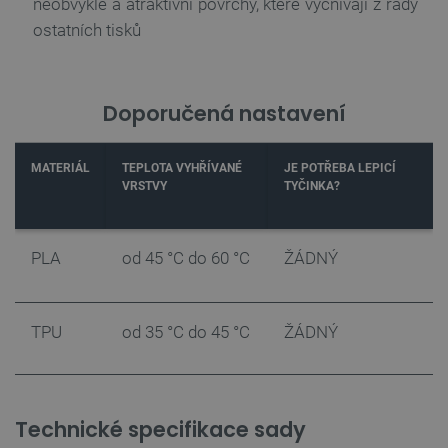
neobvyklé a atraktivní povrchy, které vyčnívají z řady
Název
Vyprší
Doména
ostatních tisků
udid
.botland.cz
4 týdny 2
dny
Doporučená nastavení
MATERIÁL
TEPLOTA VYHŘÍVANÉ
JE POTŘEBA LEPICÍ
VRSTVY
TYČINKA?
__cf_bm
Cloudflare Inc.
29 minut
.heureka.group
58 sekund
PLA
od 45 °C do 60 °C
ŽÁDNÝ
TPU
od 35 °C do 45 °C
ŽÁDNÝ
Zásadách ochrany soukromí Google
_smvs
.botland.cz
59 minut
Technické specifikace sady
53 sekund