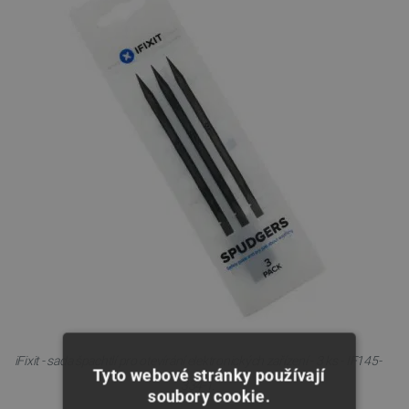
iFixit - sada špachtlí pro otevírání elektronických zařízení - 3 ks - IF145-
Tyto webové stránky používají
334-1.
soubory cookie.