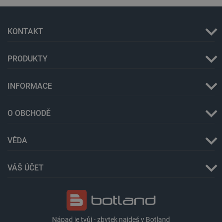
KONTAKT
PRODUKTY
INFORMACE
PHPSESSID
PHP.net
Zavřením
O OBCHODĚ
botland.cz
prohlížeče
VĚDA
VÁŠ ÚČET
Nápad je tvůj - zbytek najdeš v Botland