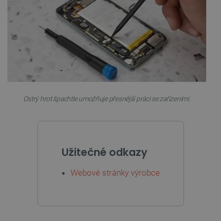
Ostrý hrot špachtle umožňuje přesnější práci se zařízeními.
PrestaShop-
.botland.cz
2 týdny 6
[abcdef0123456789]{32}
dní
Užitečné odkazy
Webové stránky výrobce
isListDisplay
botland.cz
Zavřením
prohlížeče