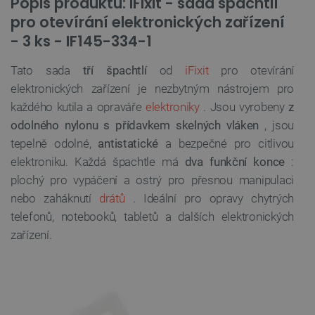
Popis produktu: iFixit - sada špachtlí
pro otevírání elektronických zařízení
- 3 ks - IF145-334-1
Tato sada
tří špachtlí
od
iFixit
pro otevírání
elektronických zařízení je nezbytným nástrojem pro
každého kutila a opraváře
elektroniky
. Jsou vyrobeny
z
odolného nylonu s přídavkem skelných vláken
, jsou
tepelně odolné,
antistatické
a bezpečné pro citlivou
elektroniku. Každá špachtle má
dva funkční konce
:
plochý pro vypáčení a ostrý pro přesnou manipulaci
nebo zaháknutí
drátů
. Ideální pro opravy chytrých
telefonů, notebooků, tabletů a dalších elektronických
zařízení.