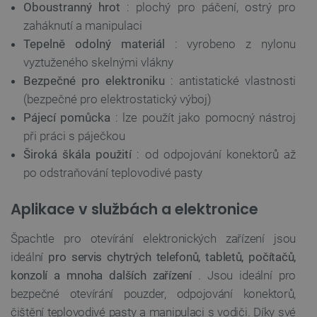
FUNKČNÍ SOUBORY
Oboustranný hrot
: plochý pro páčení, ostrý pro
zaháknutí a manipulaci
Tepelně odolný materiál
: vyrobeno z nylonu
vyztuženého skelnými vlákny
Nezbytně nutné soubory
Výkonové soubory
Bezpečné pro elektroniku
: antistatické vlastnosti
Soubory cílení
Funkční soubory
(bezpečné pro elektrostatický výboj)
Pájecí pomůcka
: lze použít jako pomocný nástroj
Nezbytně nutné soubory cookie umožňují základní
funkce webových stránek, jako je přihlášení
při práci s páječkou
uživatele a správa účtu. Webové stránky nelze bez
nezbytně nutných souborů cookie správně používat.
Široká škála použití
: od odpojování konektorů až
po odstraňování teplovodivé pasty
Poskytovatel
/
Název
Vyprší
Doména
Aplikace v službách a elektronice
udid
.botland.cz
4 týdny 2
dny
Špachtle pro otevírání elektronických zařízení jsou
ideální
pro servis chytrých telefonů, tabletů, počítačů,
konzolí a mnoha dalších zařízení
. Jsou ideální pro
bezpečné otevírání pouzder, odpojování konektorů,
čištění teplovodivé pasty a manipulaci s vodiči. Díky své