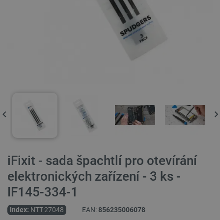
iFixit - sada špachtlí pro otevírání
elektronických zařízení - 3 ks -
IF145-334-1
Index:
NTT-27048
EAN:
856235006078