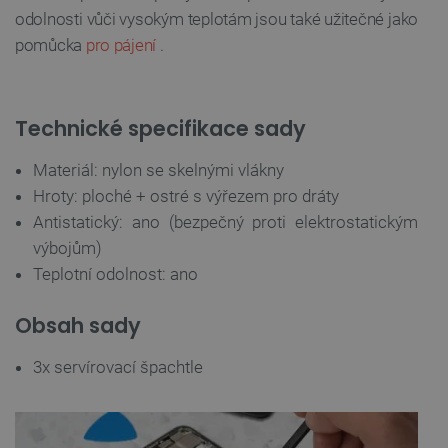
odolnosti vůči vysokým teplotám jsou také užitečné jako
__cf_bm
Cloudflare Inc.
29 minut
.heureka.group
58 sekund
pomůcka
pro pájení
.
Zásadách
Technické specifikace sady
ochrany soukromí Google
Materiál: nylon se skelnými vlákny
Hroty: ploché + ostré s výřezem pro dráty
Antistatický: ano (bezpečný proti elektrostatickým
_smvs
.botland.cz
59 minut
53 sekund
výbojům)
Teplotní odolnost: ano
Obsah sady
VISITOR_PRIVACY_METADATA
YouTube
5 měsíců
.youtube.com
4 týdny
3x servírovací špachtle