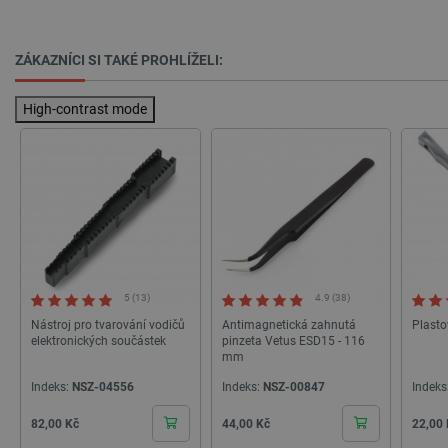
critCartData
botland.cz
9 minut
54 sekund
ZÁKAZNÍCI SI TAKÉ PROHLÍŽELI:
High-contrast mode
CookieScriptConsent
CookieScript
2 měsíce
botland.cz
4 týdny
5 (13)
4.9 (38)
Nástroj pro tvarování vodičů
Antimagnetická zahnutá
Plast
elektronických součástek
pinzeta Vetus ESD15 - 116
mm
Indeks:
NSZ-04556
Indeks:
NSZ-00847
Indeks
Cena
Cena
Cena
82,00 Kč
44,00 Kč
22,00