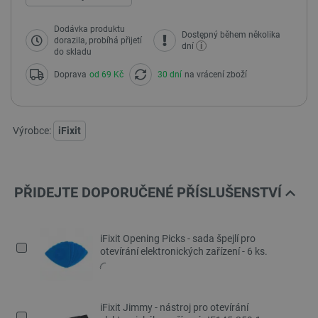
Dodávka produktu
Dostępný během několika
dorazila, probíhá přijetí
i
dní
do skladu
Doprava
od 69 Kč
30 dní
na vrácení zboží
Výrobce:
iFixit
PŘIDEJTE DOPORUČENÉ PŘÍSLUŠENSTVÍ
iFixit Opening Picks - sada špejlí pro
otevírání elektronických zařízení - 6 ks.
iFixit Jimmy - nástroj pro otevírání