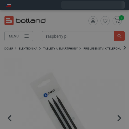
Expedujeme v pondělí
0
MENU
DOMŮ
ELEKTRONIKA
TABLETY A SMARTPHONY
PŘÍSLUŠENSTVÍ K TELEFONU