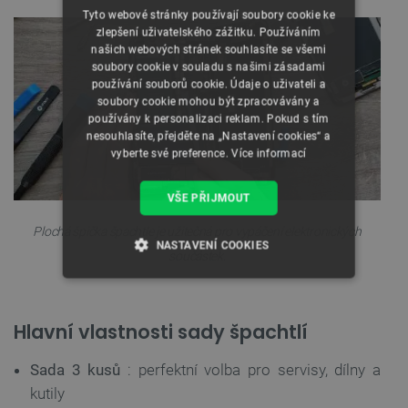
Tyto webové stránky používají soubory cookie ke
zlepšení uživatelského zážitku. Používáním
našich webových stránek souhlasíte se všemi
soubory cookie v souladu s našimi zásadami
používání souborů cookie. Údaje o uživateli a
soubory cookie mohou být zpracovávány a
používány k personalizaci reklam. Pokud s tím
nesouhlasíte, přejděte na „Nastavení cookies“ a
vyberte své preference.
Více informací
VŠE PŘIJMOUT
Plochá špička špachtle je užitečná pro vypáčení elektronických
NASTAVENÍ COOKIES
součástek.
NEZBYTNĚ NUTNÉ SOUBORY
Hlavní vlastnosti sady špachtlí
VÝKONOVÉ SOUBORY
Sada 3 kusů
: perfektní volba pro servisy, dílny a
SOUBORY CÍLENÍ
kutily