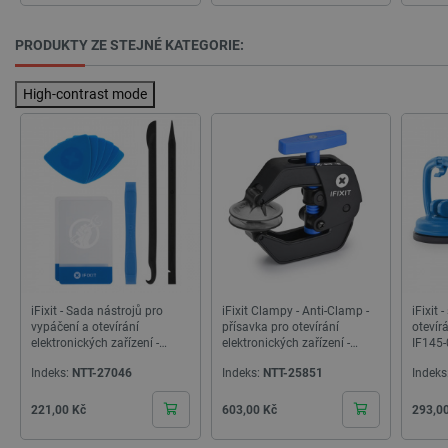
__cf_bm
Cloudflare Inc.
29 minut
.bambulab.com
54 sekund
PRODUKTY ZE STEJNÉ KATEGORIE:
High-contrast mode
__cf_bm
Cloudflare Inc.
29 minut
.webshopapp.com
56 sekund
iFixit - Sada nástrojů pro
iFixit Clampy - Anti-Clamp -
iFixit 
vypáčení a otevírání
přísavka pro otevírání
otevírá
elektronických zařízení -
elektronických zařízení -
IF145-
IF145-364-1
IF145-513-2
Indeks:
NTT-27046
Indeks:
NTT-25851
Indeks
Cena
Cena
Cena
221,00 Kč
603,00 Kč
293,0
_lb_ccc
.botland.cz
1 rok