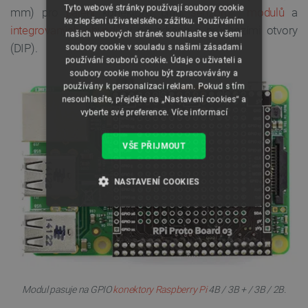
Tyto webové stránky používají soubory cookie
mm) pro
pájení
konektorů, pinů,
senzorů
,
modulů
a
ke zlepšení uživatelského zážitku. Používáním
integrovaných obvodů
v pouzdrech s průchozími otvory
našich webových stránek souhlasíte se všemi
(DIP).
soubory cookie v souladu s našimi zásadami
používání souborů cookie. Údaje o uživateli a
soubory cookie mohou být zpracovávány a
používány k personalizaci reklam. Pokud s tím
nesouhlasíte, přejděte na „Nastavení cookies“ a
vyberte své preference.
Více informací
VŠE PŘIJMOUT
NASTAVENÍ COOKIES
NEZBYTNĚ NUTNÉ SOUBORY
VÝKONOVÉ SOUBORY
SOUBORY CÍLENÍ
Modul pasuje na GPIO
konektory
Raspberry Pi
4B / 3B + / 3B / 2B.