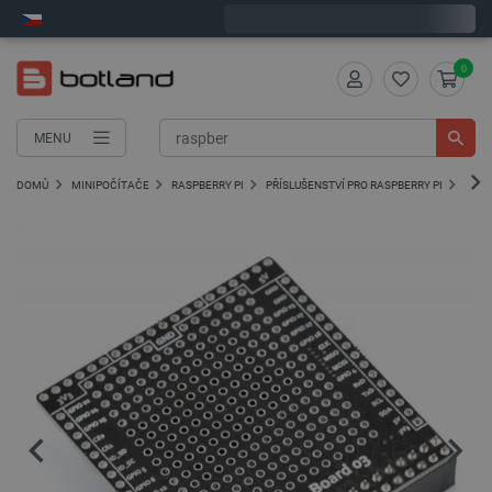
Objednejte do:
5
:
18
:
42
zašleme dnes - GLS!
0
MENU
DOMŮ
MINIPOČÍTAČE
RASPBERRY PI
PŘÍSLUŠENSTVÍ PRO RASPBERRY PI
ROZŠ