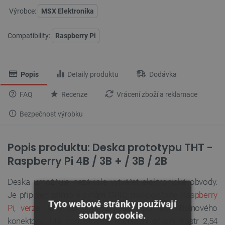
Výrobce:
MSX Elektronika
Compatibility:
Raspberry Pi
Popis
Detaily produktu
Dodávka
FAQ
Recenze
Vrácení zboží a reklamace
Bezpečnost výrobku
Popis produktu:
Deska prototypu THT -
Raspberry Pi 4B / 3B + / 3B / 2B
Deska umožňuje nezávisle vytvářet elektronické obvody.
Je připojen přímo k pinům GPIO
minipočítače Raspberry
Tyto webové stránky používají
Pi, verze 4B / 3B + / 3B / 2B
, pomocí 40pinového
soubory cookie.
konektoru. Má oboustranné montážní otvory (rastr 2,54