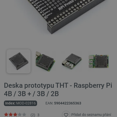
Deska prototypu THT - Raspberry Pi
4B / 3B + / 3B / 2B
Index:
MOD-02816
EAN:
5904422365363
Přidat do seznamu přání
(
2
)
3