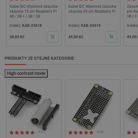
Kabel IDC 40pinová zásuvka-
Kabel IDC 40pinová zásuvka-
Zásuvk
__cf_bm
Cloudflare Inc.
29 minut
zásuvka 15 cm Raspberry Pi
zásuvka 30 cm Raspberry Pi
pro Ra
.heureka.group
58 sekund
4B / 3B + / 3B / 2B
3B / 3
Indeks:
KAB-03618
Indeks:
KAB-03619
Indeks
Cena
Cena
Cena
38,00 Kč
49,00 Kč
49,00
Zásadách ochrany soukromí Google
PRODUKTY ZE STEJNÉ KATEGORIE:
_smvs
.botland.cz
59 minut
High-contrast mode
53 sekund
VISITOR_PRIVACY_METADATA
YouTube
5 měsíců
.youtube.com
4 týdny
5 (3)
5 (4)