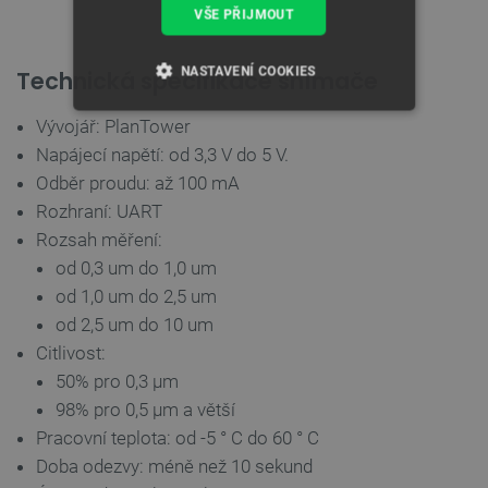
VŠE PŘIJMOUT
NASTAVENÍ COOKIES
Technická specifikace snímače
NEZBYTNĚ NUTNÉ SOUBORY
Vývojář: PlanTower
Napájecí napětí: od 3,3 V do 5 V.
VÝKONOVÉ SOUBORY
Odběr proudu: až 100 mA
Rozhraní: UART
SOUBORY CÍLENÍ
Rozsah měření:
od 0,3 um do 1,0 um
FUNKČNÍ SOUBORY
od 1,0 um do 2,5 um
od 2,5 um do 10 um
Citlivost:
Nezbytně nutné soubory
Výkonové soubory
50% pro 0,3 μm
98% pro 0,5 μm a větší
Soubory cílení
Funkční soubory
Pracovní teplota: od -5 ° C do 60 ° C
Nezbytně nutné soubory cookie umožňují základní
Doba odezvy: méně než 10 sekund
funkce webových stránek, jako je přihlášení
uživatele a správa účtu. Webové stránky nelze bez