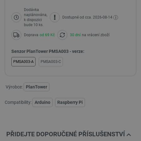
Dodávka
naplánována,
i
Dostupné od cca. 2026-08-14
k dispozici
bude 10 ks.
Doprava
od 69 Kč
30 dní
na vrácení zboží
Senzor PlanTower PMSA003 - verze:
PMSA003-A
PMSA003-C
Výrobce:
PlanTower
Compatibility:
Arduino
Raspberry Pi
PŘIDEJTE DOPORUČENÉ PŘÍSLUŠENSTVÍ