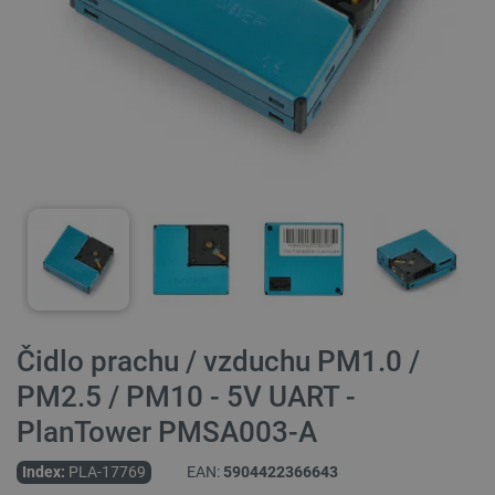
Čidlo prachu / vzduchu PM1.0 /
PM2.5 / PM10 - 5V UART -
PlanTower PMSA003-A
Index:
PLA-17769
EAN:
5904422366643