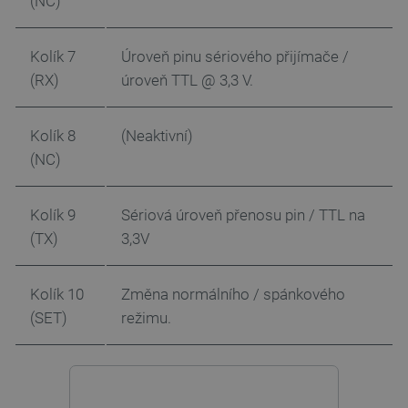
(NC)
Kolík 7
Úroveň pinu sériového přijímače /
PrestaShop-
.botland.cz
2 týdny 6
[abcdef0123456789]{32}
dní
(RX)
úroveň TTL @ 3,3 V.
Kolík 8
(Neaktivní)
(NC)
isListDisplay
botland.cz
Zavřením
prohlížeče
Kolík 9
Sériová úroveň přenosu pin / TTL na
(TX)
3,3V
critCartData
botland.cz
9 minut
54 sekund
Kolík 10
Změna normálního / spánkového
(SET)
režimu.