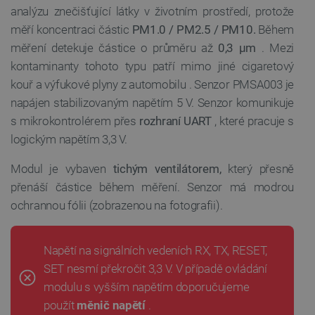
analýzu znečišťující látky v životním prostředí, protože
měří koncentraci
částic
PM1.0 / PM2.5 / PM10.
Během
měření detekuje částice o průměru až
0,3 μm
. Mezi
kontaminanty tohoto typu patří mimo jiné cigaretový
kouř a výfukové plyny z automobilu
. Senzor PMSA003 je
napájen stabilizovaným napětím 5 V. Senzor komunikuje
s mikrokontrolérem přes
rozhraní UART
, které pracuje s
logickým napětím 3,3 V.
Modul je vybaven
tichým ventilátorem,
který přesně
přenáší částice během měření. Senzor má modrou
ochrannou fólii (zobrazenou na fotografii).
Napětí na
signálních vedeních RX, TX, RESET,
SET nesmí překročit 3,3 V. V případě ovládání
modulu s vyšším napětím doporučujeme
použít
měnič napětí
.