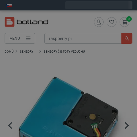
Expedujeme v pondělí
0
MENU
DOMŮ
SENZORY
SENZORY ČISTOTY VZDUCHU