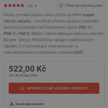
Přidat do seznamu přání
(
3
)
5
Modul snímače prachu, který umožňuje měřit
stupeň
čistoty vzduchu
. Umožňuje přesnou analýzu znečištění
životního prostředí, měří koncentraci částic
PM1.0 /
PM2.5 / PM10.
Během měření detekuje částice o průměru
0,3 μm
. Senzor PMSA003 je napájen stabilizovaným
napětím 5 V. Komunikace mezi senzorem a
mikrokontrolérem probíhá přes rozhraní
UART.
522,00 Kč
431,40 Kč bez DPH.
INFORMUJTE MĚ, AŽ BUDE K DISPOZICI
Zkontrolujte množství