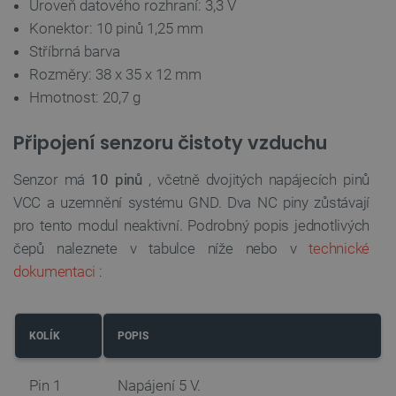
Úroveň datového rozhraní: 3,3 V
nezbytně nutných souborů cookie správně
používat.
Konektor: 10 pinů 1,25 mm
Stříbrná barva
Poskytovatel
/
Název
Vyprší
Doména
Rozměry: 38 x 35 x 12 mm
udid
.botland.cz
4 týdny 2
Hmotnost: 20,7 g
dny
Připojení senzoru čistoty vzduchu
Senzor má
10 pinů
, včetně dvojitých napájecích pinů
VCC a uzemnění systému GND. Dva NC piny zůstávají
pro tento modul neaktivní. Podrobný popis jednotlivých
čepů naleznete v tabulce níže nebo v
technické
__cf_bm
Cloudflare Inc.
29 minut
.heureka.group
58 sekund
dokumentaci
:
KOLÍK
POPIS
Zásadách ochrany soukromí Google
Pin 1
Napájení 5 V.