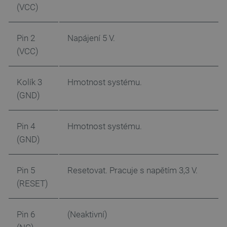
(VCC)
_smvs
.botland.cz
59 minut
53 sekund
Pin 2
Napájení 5 V.
(VCC)
VISITOR_PRIVACY_METADATA
YouTube
5 měsíců
Kolík 3
Hmotnost systému.
.youtube.com
4 týdny
(GND)
Pin 4
Hmotnost systému.
(GND)
Pin 5
Resetovat. Pracuje s napětím 3,3 V.
(RESET)
Pin 6
(Neaktivní)