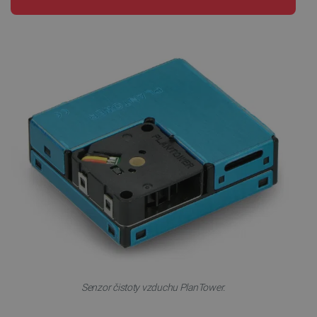
Senzor čistoty vzduchu PlanTower.