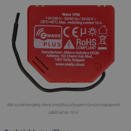
PrestaShop-
.botland.cz
2 týdny 6
[abcdef0123456789]{32}
dní
Má suché kontakty, které umožňují připojení různých napájecích
zátěží až do 16 A.
isListDisplay
botland.cz
Zavřením