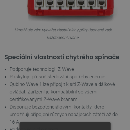
Umožňuje vám vytvářet vlastní plány přizpůsobené vaší
každodenní rutině.
Speciální vlastnosti chytrého spínače
Podporuje technologii Z-Wave
Poskytuje přesné sledování spotřeby energie
Qubino Wave 1 lze připojit k síti Z-Wave a dálkově
ovládat. Zařízení je kompatibilní se všemi
certifikovanými Z-Wave bránami
Disponuje bezpotenciálovými kontakty, které
umožňují připojení různých napájecích zátěží až do
16 A
Podporuje nízké napětí