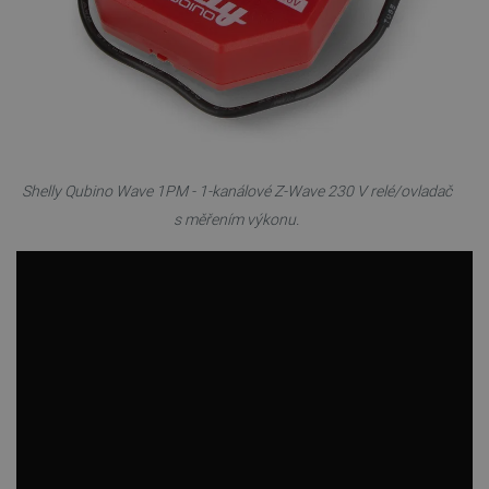
Shelly Qubino Wave 1PM - 1-kanálové Z-Wave 230 V relé/ovladač
s měřením výkonu.