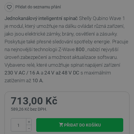
Přidat do seznamu přání
Jednokanálový inteligentní spínač
Shelly Qubino Wave 1
je modul, který umožňuje na dálku ovládat různá zařízení,
jako jsou elektrické zámky, brány, osvětlení a zásuvky.
Poskytuje také přesné sledování spotřeby energie. Pracuje
na nejnovější technologii Z-Wave
800
, nabízí nejvyšší
úroveň zabezpečení a možnost aktualizace softwaru.
Vybaveno relé, které umožňuje spínat napájení zařízení
230 V AC / 16 A
a
24 V až 48 V DC
s maximálním
zatížením až
10 A.
713,00 Kč
589,26 Kč bez DPH.
+
PŘIDAT DO KOŠÍKU
−