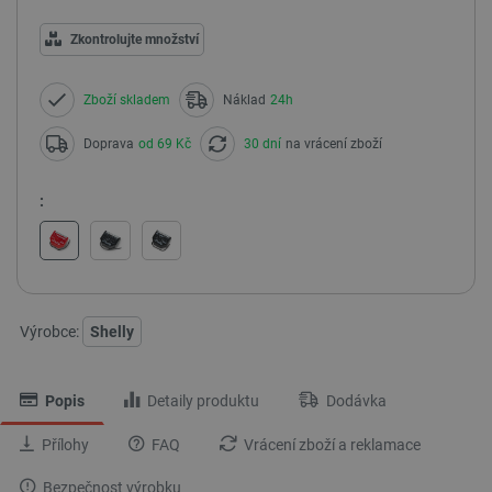
Zkontrolujte množství
Zboží skladem
Náklad
24h
Doprava
od 69 Kč
30 dní
na vrácení zboží
:
Výrobce:
Shelly
Popis
Detaily produktu
Dodávka
Přílohy
FAQ
Vrácení zboží a reklamace
Bezpečnost výrobku