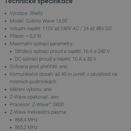
Technické specifikace
prohlížeče
Výrobce: Shelly
Model: Qubino Wave 13:00
Vstupní napětí: 110V až 240V AC / 24 až 48V DC
critCartData
botland.cz
9 minut
54 sekund
Příkon: < 0,3 W
Maximální spínací parametry:
Střídavý spínací proud a napětí: 16 A a 240 V
DC spínací proud a napětí: 10 A a 30 V
Ochrana proti přehřátí: ano
Komunikační dosah: až 40 m uvnitř, v závislosti na
místních podmínkách.
Měření výkonu: ano
CookieScriptConsent
CookieScript
2 měsíce
botland.cz
4 týdny
Z-Wave opakovač: ano
Procesor: Z-Wave™ S800
Z-Wave frekvenční pásma:
868,4 MHz
865,2 MHz