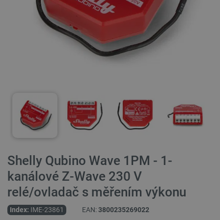
Shelly Qubino Wave 1PM - 1-
kanálové Z-Wave 230 V
relé/ovladač s měřením výkonu
Index:
IME-23861
EAN:
3800235269022