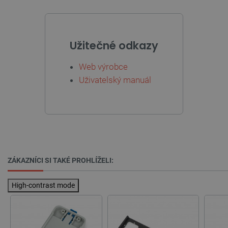
_lb_ccc
.botland.cz
1 rok
Užitečné odkazy
Web výrobce
Uživatelský manuál
PHPSESSID
PHP.net
Zavřením
botland.cz
prohlížeče
ZÁKAZNÍCI SI TAKÉ PROHLÍŽELI:
High-contrast mode