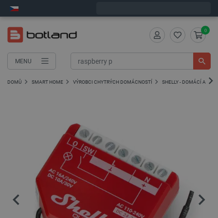
Objednejte do:
11
:
02
:
21
zašleme dnes - GLS!
0
MENU
DOMŮ
SMART HOME
VÝROBCI CHYTRÝCH DOMÁCNOSTÍ
SHELLY - DOMÁCÍ AUTO