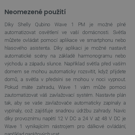
SOUBORY CÍLENÍ
Neomezené použití
FUNKČNÍ SOUBORY
Díky Shelly Qubino Wave 1 PM je možné plně
automatizovat osvětlení ve vaší domácnosti. Světla
můžete ovládat pomocí aplikace ve smartphonu nebo
hlasového asistenta. Díky aplikaci je možné nastavit
Nezbytně nutné soubory
Výkonové soubory
automatické scény na základě harmonogramu nebo
Soubory cílení
Funkční soubory
východu a západu slunce. Například světla před vaším
Nezbytně nutné soubory cookie umožňují základní
domem se mohou automaticky rozsvítit, když přijdete
funkce webových stránek, jako je přihlášení
uživatele a správa účtu. Webové stránky nelze bez
domů, a světla v předsíni se mohou v noci vypnout.
nezbytně nutných souborů cookie správně
Pokud máte zahradu, Wave 1 vám může pomoci
používat.
zautomatizovat váš zavlažovací systém. Nastavte plán
Poskytovatel
/
Název
Vyprší
Doména
tak, aby se vaše zavlažovače automaticky zapínaly a
udid
.botland.cz
4 týdny 2
vypínaly, což zajišťuje snadnou údržbu zahrady. Navíc
dny
díky provoznímu napětí 12 V DC a 24 V až 48 V DC je
Wave 1 vynikajícím nástrojem pro dálkové ovládání,
například garážových vrat.