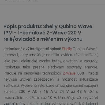
Popis produktu: Shelly Qubino Wave
1PM - 1-kanálové Z-Wave 230 V
relé/ovladač s měřením výkonu
Jednokanálový inteligentní spínač
Shelly
Qubino Wave 1
je modul, který umožňuje na dálku ovládat různá zařízení,
jako jsou elektrické zámky, brány, osvětlení a zásuvky.
Poskytuje také přesné sledování spotřeby energie.
Pracuje na nejnovější technologii
Z-Wave
800
, nabízí
nejvyšší úroveň zabezpečení a možnost aktualizace
softwaru. Vybaveno relé, které umožňuje spínat napájení
zařízení
230 V AC / 16 A
a
24 V až 48 V
DC s
maximálním zatížením až
10 A.
Umožňuje vám vytvářet
vlastní plány
, které budou vyhovovat vaší každodenní