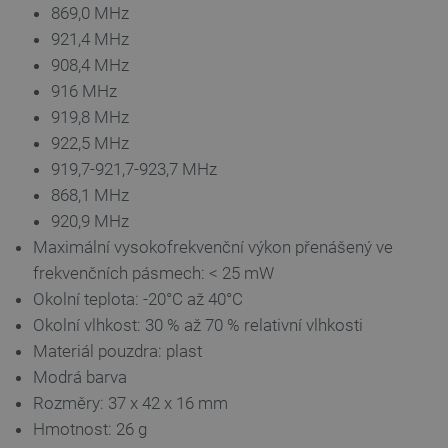
869,0 MHz
921,4 MHz
908,4 MHz
916 MHz
__cf_bm
Cloudflare Inc.
29 minut
.bambulab.com
54 sekund
919,8 MHz
922,5 MHz
919,7-921,7-923,7 MHz
868,1 MHz
920,9 MHz
Maximální vysokofrekvenční výkon přenášený ve
frekvenčních pásmech: < 25 mW
__cf_bm
Cloudflare Inc.
29 minut
Okolní teplota: -20°C až 40°C
.webshopapp.com
56 sekund
Okolní vlhkost: 30 % až 70 % relativní vlhkosti
Materiál pouzdra: plast
Modrá barva
Rozměry: 37 x 42 x 16 mm
Hmotnost: 26 g