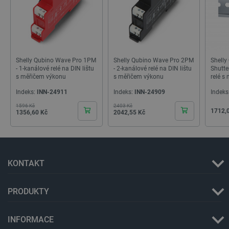
critData
botland.cz
9 minut
51 sekund
Shelly Qubino Wave Pro 1PM
Shelly Qubino Wave Pro 2PM
Shelly
- 1-kanálové relé na DIN lištu
- 2-kanálové relé na DIN lištu
Shutte
s měřičem výkonu
s měřičem výkonu
relé s
DIN liš
Indeks:
INN-24911
Indeks:
INN-24909
Indeks
1596 Kč
2403 Kč
Základní cena
Základní cena
Cena
Cena
Cena
1712,
1356,60 Kč
2042,55 Kč
critAccountId
botland.cz
9 minut
52 sekund
KONTAKT
PRODUKTY
INFORMACE