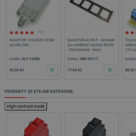
5 (2)
Sonoff DR - montážní držák
Sonoff M5-4C-80-F - rámeček
Tinyc
na lištu DIN
pro nástěnný vypínač M5-80
reléov
- čtyřnásobný - černý
12V pr
Indeks:
ALT-16486
Indeks:
INN-25517
Indeks
Cena
Cena
Cena
55,00 Kč
77,00 Kč
88,00
_lb
.botland.cz
Zavřením
prohlížeče
PRODUKTY ZE STEJNÉ KATEGORIE:
High-contrast mode