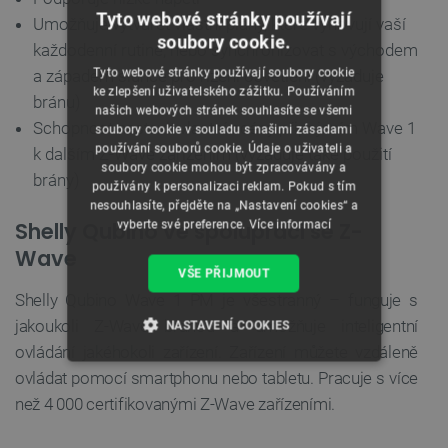
Tyto webové stránky používají
Umožňuje vytvářet vlastní plány, které vyhovují vaší
soubory cookie.
každodenní rutině, nebo synchronizovat s východem
Tyto webové stránky používají soubory cookie
a západem slunce pro řízení osvětlení (vyžaduje
ke zlepšení uživatelského zážitku. Používáním
bránu)
našich webových stránek souhlasíte se všemi
Schopnost nastavit vlastní scény připojením Wave 1
soubory cookie v souladu s našimi zásadami
používání souborů cookie. Údaje o uživateli a
k dalším Z-Wave zařízením (vyžaduje také použití
soubory cookie mohou být zpracovávány a
brány)
používány k personalizaci reklam. Pokud s tím
nesouhlasíte, přejděte na „Nastavení cookies“ a
Shelly Qubino ve spolupráci se Z-
vyberte své preference.
Více informací
Wave
VŠE PŘIJMOUT
Shelly Qubino Wave 1 PM je všestranný – funguje s
jakoukoli Z-Wave bránou a umožňuje inteligentní
NASTAVENÍ COOKIES
ovládání jakéhokoli zařízení. Zařízení můžete vzdáleně
NEZBYTNĚ NUTNÉ SOUBORY
ovládat pomocí smartphonu nebo tabletu. Pracuje s více
než 4 000 certifikovanými Z-Wave zařízeními.
VÝKONOVÉ SOUBORY