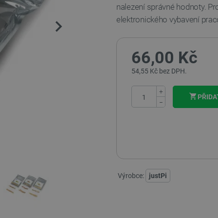
nalezení správné hodnoty. Pr
elektronického vybavení praco
66,00 Kč
54,55 Kč bez DPH.
+
PŘIDA
−
Výrobce:
justPi