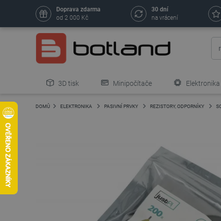
Doprava zdarma
30 dní
od 2 000 Kč
na vrácení
3D tisk
Minipočítače
Elektronika
DOMŮ
ELEKTRONIKA
PASIVNÍ PRVKY
REZISTORY, ODPORNÍKY
S