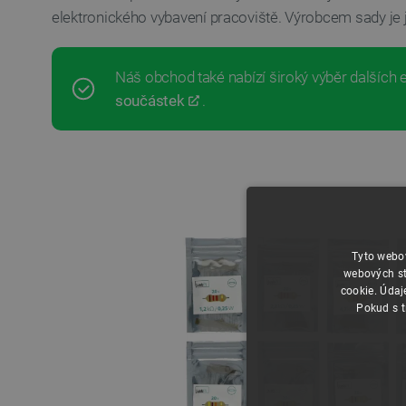
elektronického vybavení pracoviště. Výrobcem sady je j
Náš obchod také nabízí široký výběr dalších 
součástek
.
Tyto webov
webových st
cookie. Údaj
Pokud s t