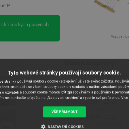
ustPi.
elektronických
pasivních
Popsaná sa
Obsah soupravy
Tyto webové stránky používají soubory cookie.
Sada obsahuje 10 hodnot nejpop
é stránky používají soubory cookie ke zlepšení uživatelského zážitku. Použív
samostatného značeného vaku
ránek souhlasíte se všemi soubory cookie v souladu s našimi zásadami použí
e o uživateli a soubory cookie mohou být zpracovávány a používány k personal
47 Ω / 0,25 W - 20 ks.
ím nesouhlasíte, přejděte na „Nastavení cookies“ a vyberte své preference.
Více
100 Ω / 0,25 W - 20 ks.
220 Ω / 0,25 W - 20 kusů
VŠE PŘIJMOUT
330 Ω / 0,25 W - 20 ks.
1,2 kΩ / 0,25 W - 20 kusů
NASTAVENÍ COOKIES