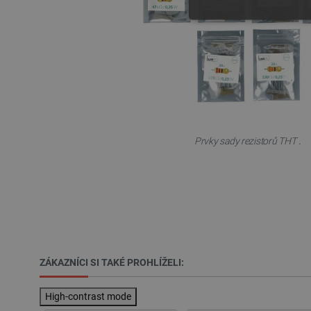
NEZBYTNĚ NUTN
FUNKČNÍ SOUBO
.
Prvky sady rezistorů THT
Nezbytně nutné soubory cooki
nezbytně nutných souborů coo
Název
udid
__cf_bm
ZÁKAZNÍCI SI TAKÉ PROHLÍŽELI:
_smvs
High-contrast mode