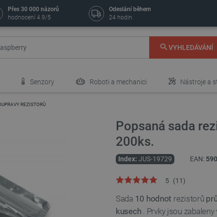
Přes 30 000 názorů
Odeslání během
hodnocení 4.9/5
24 hodin
VYHLEDÁVÁNÍ
Senzory
Roboti a mechanici
Nástroje a s
OUPRAVY REZISTORŮ
Popsaná sada rezi
200ks.
Index:
JUS-19729
EAN:
59
5
(
11
)
Sada
10 hodnot
rezistorů
pr
kusech
. Prvky jsou zabaleny