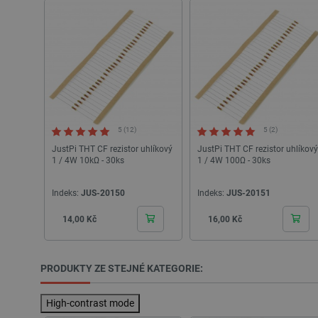
VISITOR_PRIVACY_METAD
Zásadách ochrany soukrom
PrestaShop-
[abcdef0123456789]{32}
isListDisplay
critCartData
5 (12)
5 (2)
JustPi THT CF rezistor uhlíkový
JustPi THT CF rezistor uhlíkový
CookieScriptConsent
1 / 4W 10kΩ - 30ks
1 / 4W 100Ω - 30ks
Indeks:
JUS-20150
Indeks:
__cf_bm
JUS-20151
Cena
Cena
14,00 Kč
16,00 Kč
__cf_bm
PRODUKTY ZE STEJNÉ KATEGORIE:
_lb_ccc
High-contrast mode