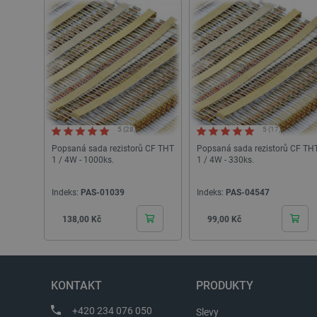
PHPSESSID
_lb
critData
5 (28)
5 (17)
critAccountId
Popsaná sada rezistorů CF THT
Popsaná sada rezistorů CF TH
1 / 4W - 1000ks.
1 / 4W - 330ks.
Storage declaration
Indeks:
PAS-01039
Indeks:
PAS-04547
Název
Cena
Cena
138,00 Kč
99,00 Kč
cartSkuToUrl
_gcl_ls
luigis.env.v2.159265-24552
KONTAKT
PRODUKTY
lbx_ac_easystorage
+420 234 076 050
Slevy