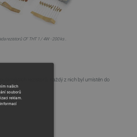
.
da rezistorů CF THT 1 / 4W - 200 ks
ulárnějších rezistorů. Každý z nich byl umístěn do
áním našich
.
vání souborů
izaci reklam.
 informací