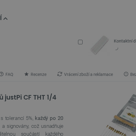
Í
Kontaktní d
FAQ
Recenze
Vrácení zboží a reklamace
Bez
 justPi CF THT 1/4
s tolerancí 5%,
každý po 20
h a signovány, což usnadňuje
itelnou součástí každého