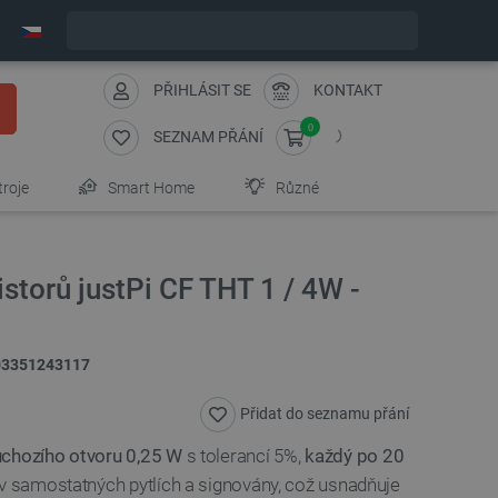
Objednejte do:
11
:
35
:
14
zašleme dnes - GLS!
PŘIHLÁSIT SE
KONTAKT
0
SEZNAM PŘÁNÍ
troje
Smart Home
Různé
storů justPi CF THT 1 / 4W -
03351243117
Přidat do seznamu přání
ůchozího otvoru 0,25 W
s tolerancí 5%,
každý po 20
 v samostatných pytlích a signovány, což usnadňuje