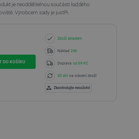
odukt je neoddělitelnou součástí každého
viště. Výrobcem sady je justPi.
Zboží skladem
Náklad
24h
T DO KOŠÍKU
Doprava
od 69 Kč
30 dní
na vrácení zboží
Zkontrolujte množství