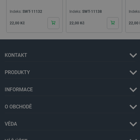
Indeks:
SWT-11132
Indeks:
SWT-11138
Indeks
Cena
Cena
Cena
22,00 Kč
22,00 Kč
22,00
KONTAKT
PRODUKTY
PrestaShop-
.botland.cz
2 týdny 6
[abcdef0123456789]{32}
dní
INFORMACE
O OBCHODĚ
isListDisplay
botland.cz
Zavřením
prohlížeče
VĚDA