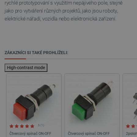
rychlé prototypování s využitím nepájivého pole, stejně
jako pro vytváření různých projektů, jako jsou roboty,
elektrické nářadí, vozidla nebo elektronická zařízení.
Nezbytně nutné soubory
Výkonové soubory
Soubory cílení
Funkční soubory
Nezbytně nutné soubory cookie umožňují základní
funkce webových stránek, jako je přihlášení
ZÁKAZNÍCI SI TAKÉ PROHLÍŽELI:
uživatele a správa účtu. Webové stránky nelze bez
nezbytně nutných souborů cookie správně
používat.
High-contrast mode
Poskytovatel
/
Název
Vyprší
Doména
udid
.botland.cz
4 týdny 2
dny
5 (1)
Čtvercový spínač ON-OFF
Čtvercový spínač ON-OFF
2polo