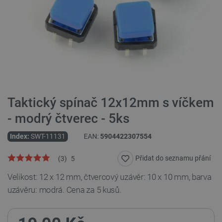
Taktický spínač 12x12mm s víčkem
- modrý čtverec - 5ks
Index:
SWT-11131
EAN:
5904422307554
Přidat do seznamu přání
(
3
)
5
Velikost: 12 x 12 mm, čtvercový uzávěr: 10 x 10 mm, barva
uzávěru: modrá. Cena za 5 kusů.