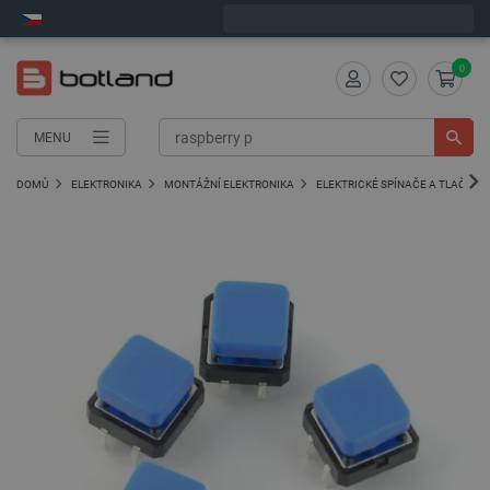
Objednejte do:
2
:
08
:
23
zašleme dnes - GLS!
0
MENU
DOMŮ
ELEKTRONIKA
MONTÁŽNÍ ELEKTRONIKA
ELEKTRICKÉ SPÍNAČE A TLAČÍTKA