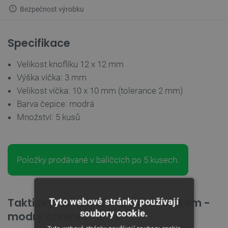
Bezpečnost výrobku
Specifikace
Velikost knoflíku 12 x 12 mm
Výška víčka: 3 mm
Velikost víčka: 10 x 10 mm (tolerance 2 mm)
Barva čepice: modrá
Množství: 5 kusů
Položky prodávané v balíčcích po 5 kusech.
Taktický spínač 12 x 12 mm s víčkem -
Tyto webové stránky používají
soubory cookie.
modrý čtverec - 5 ks