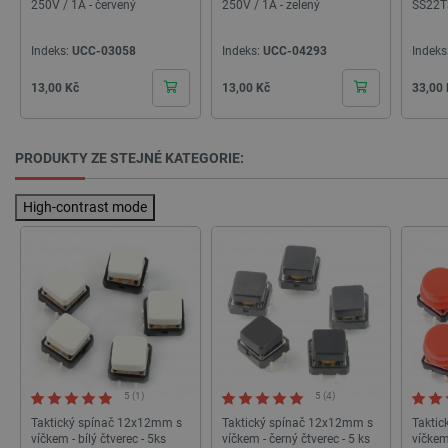
250V / 1A - červený
250V / 1A - zelený
SS22T3
__cf_bm
Cloudflare Inc.
29 minut
.heureka.group
58 sekund
Indeks:
UCC-03058
Indeks:
UCC-04293
Indeks
Cena
Cena
Cena
13,00 Kč
13,00 Kč
33,00
Zásadách ochrany soukromí Google
PRODUKTY ZE STEJNÉ KATEGORIE:
High-contrast mode
_smvs
.botland.cz
59 minut
53 sekund
VISITOR_PRIVACY_METADATA
YouTube
5 měsíců
.youtube.com
4 týdny
5 (1)
5 (4)
Taktický spínač 12x12mm s
Taktický spínač 12x12mm s
Takti
víčkem - bílý čtverec - 5ks
víčkem - černý čtverec - 5 ks
víčkem