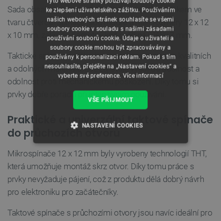
Tyto webové stránky používají soubory cookie
Sada obsahuje pět monostabilních spínačů s víčkem ve
ke zlepšení uživatelského zážitku. Používáním
našich webových stránek souhlasíte se všemi
tvaru čtverce. Spínače jsou modré a mají rozměry 12 x 12
soubory cookie v souladu s našimi zásadami
x 10 mm, zatímco samotný kryt měří na výšku 3 mm.
používání souborů cookie. Údaje o uživateli a
soubory cookie mohou být zpracovávány a
Taktické spínače a víčko jsou vyrobeny z vysoce kvalitních
používány k personalizaci reklam. Pokud s tím
nesouhlasíte, přejděte na „Nastavení cookies“ a
a odolných materiálů, což zajišťuje vysokou odolnost a
vyberte své preference.
Více informací
odolnost proti mechanickému poškození. Díky tomu si
prvky dobře poradí i při intenzivním používání.
VŠE PŘIJMOUT
Praktické a univerzální taktové spínače
NASTAVENÍ COOKIES
do průchozích otvorů
NEZBYTNĚ NUTNÉ SOUBORY
Mikrospínače 12 x 12 mm byly vyrobeny technologií THT,
která umožňuje montáž skrz otvor. Díky tomu práce s
VÝKONOVÉ SOUBORY
prvky nevyžaduje pájení, což z produktu dělá dobrý návrh
pro elektroniku pro začátečníky.
SOUBORY CÍLENÍ
Taktové spínače s průchozími otvory jsou navíc ideální pro
FUNKČNÍ SOUBORY