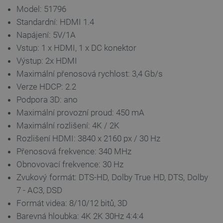
Zásadách
Model: 51796
ochrany soukromí Google
Standardní: HDMI 1.4
Napájení: 5V/1A
Vstup: 1 x HDMI, 1 x DC konektor
_smvs
.botland.cz
59 minut
Výstup: 2x HDMI
53 sekund
Maximální přenosová rychlost: 3,4 Gb/s
Verze HDCP: 2.2
Podpora 3D: ano
Maximální provozní proud: 450 mA
VISITOR_PRIVACY_METADATA
YouTube
5 měsíců
.youtube.com
4 týdny
Maximální rozlišení: 4K / 2K
Rozlišení HDMI: 3840 x 2160 px / 30 Hz
Přenosová frekvence: 340 MHz
Obnovovací frekvence: 30 Hz
Zvukový formát: DTS-HD, Dolby True HD, DTS, Dolby
7 - AC3, DSD
Formát videa: 8/10/12 bitů, 3D
Barevná hloubka: 4K 2K 30Hz 4:4:4