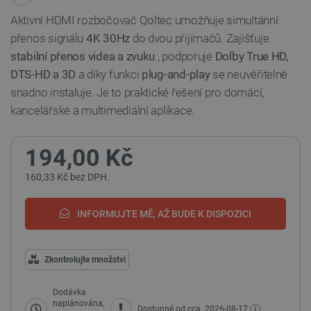
Aktivní HDMI rozbočovač Qoltec umožňuje simultánní
přenos signálu
4K 30Hz
do dvou přijímačů. Zajišťuje
stabilní přenos videa a zvuku
, podporuje
Dolby True HD,
DTS-HD a 3D
a díky funkci
plug-and-play
se neuvěřitelně
snadno instaluje. Je to praktické řešení pro domácí,
kancelářské a multimediální aplikace.
194,00 Kč
160,33 Kč bez DPH.
INFORMUJTE MĚ, AŽ BUDE K DISPOZICI
Zkontrolujte množství
Dodávka
naplánována,
i
Dostupné od cca. 2026-08-17