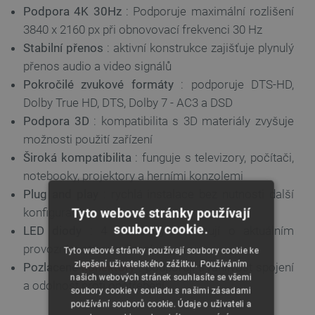
Podpora 4K 30Hz
: Podporuje maximální rozlišení
3840 x 2160 px při obnovovací frekvenci 30 Hz
Stabilní přenos
: aktivní konstrukce zajišťuje plynulý
přenos audio a video signálů
Pokročilé zvukové formáty
: podporuje DTS-HD,
Dolby True HD, DTS, Dolby 7 - AC3 a DSD
Podpora 3D
: kompatibilita s 3D materiály zvyšuje
možnosti použití zařízení
Široká kompatibilita
: funguje s televizory, počítači,
notebooky, projektory a herními konzolemi
Plug and play
: rychlá instalace bez nutnosti další
konfigurace
Tyto webové stránky používají
soubory cookie.
LED diody
: 4 indikátory informují o aktuálním
provozním stavu zařízení
Tyto webové stránky používají soubory cookie ke
zlepšení uživatelského zážitku. Používáním
Pozlacené
konektory
: podporují trvanlivost spojení
našich webových stránek souhlasíte se všemi
a odolnost proti opotřebení
soubory cookie v souladu s našimi zásadami
používání souborů cookie. Údaje o uživateli a