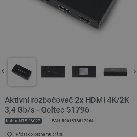
Aktivní rozbočovač 2x HDMI 4K/2K
3,4 Gb/s - Qoltec 51796
Index:
NTE-28027
EAN:
5901878517964
Přidat do seznamu přání