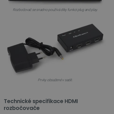
Soubory cílení
Funkční soubory
Rozbočovač se snadno používá díky funkci plug and play.
Nezbytně nutné soubory cookie umožňují základní
funkce webových stránek, jako je přihlášení
uživatele a správa účtu. Webové stránky nelze bez
nezbytně nutných souborů cookie správně používat.
Poskytovatel
/
Název
Vyprší
Doména
udid
.botland.cz
4 týdny 2
dny
Prvky obsažené v sadě.
__cf_bm
Cloudflare Inc.
29 minut
.heureka.group
58 sekund
Technické specifikace HDMI
rozbočovače