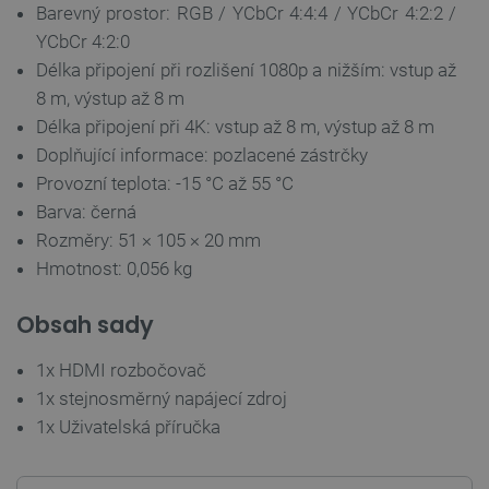
Barevný prostor: RGB / YCbCr 4:4:4 / YCbCr 4:2:2 /
YCbCr 4:2:0
Délka připojení při rozlišení 1080p a nižším: vstup až
8 m, výstup až 8 m
Délka připojení při 4K: vstup až 8 m, výstup až 8 m
Doplňující informace: pozlacené zástrčky
PrestaShop-
.botland.cz
2 týdny 6
[abcdef0123456789]{32}
dní
Provozní teplota: -15 °C až 55 °C
Barva: černá
Rozměry: 51 × 105 × 20 mm
Hmotnost: 0,056 kg
isListDisplay
botland.cz
Zavřením
prohlížeče
Obsah sady
1x HDMI rozbočovač
1x stejnosměrný napájecí zdroj
critCartData
botland.cz
9 minut
54 sekund
1x Uživatelská příručka