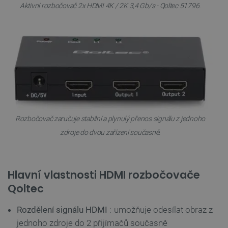
Aktivní rozbočovač 2x HDMI 4K / 2K 3,4 Gb/s - Qoltec 51796.
Rozbočovač zaručuje stabilní a plynulý přenos signálu z jednoho
zdroje do dvou zařízení současně.
Hlavní vlastnosti HDMI rozbočovače
Qoltec
Rozdělení signálu HDMI
: umožňuje odesílat obraz z
jednoho zdroje do 2 přijímačů současně