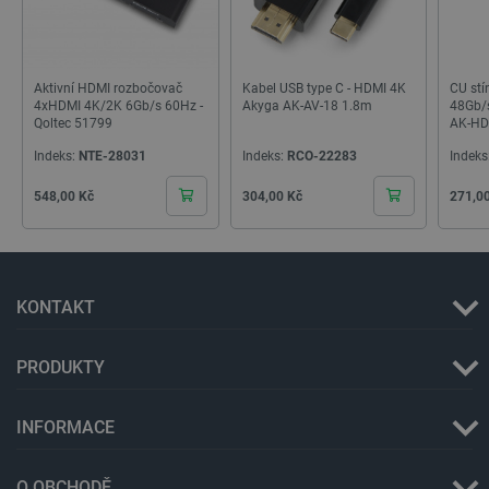
Aktivní HDMI rozbočovač
Kabel USB type C - HDMI 4K
CU stí
4xHDMI 4K/2K 6Gb/s 60Hz -
Akyga AK-AV-18 1.8m
48Gb/s
PHPSESSID
PHP.net
Zavřením
Qoltec 51799
AK-HD
botland.cz
prohlížeče
Indeks:
NTE-28031
Indeks:
RCO-22283
Indeks
Cena
Cena
Cena
548,00 Kč
304,00 Kč
271,0
KONTAKT
PRODUKTY
INFORMACE
O OBCHODĚ