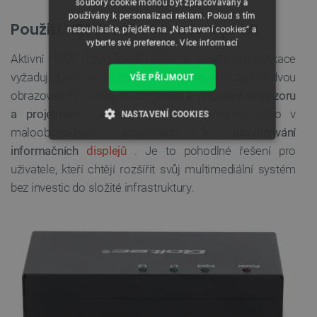
soubory cookie mohou být zpracovávány a
používány k personalizaci reklam. Pokud s tím
Použití HDMI rozbočovače v praxi
nesouhlasíte, přejděte na „Nastavení cookies“ a
vyberte své preference.
Více informací
Aktivní HDMI rozbočovač Qoltec je ideální pro aplikace
vyžadující současné zobrazení stejného obrazu na dvou
VŠE PŘIJMOUT
obrazovkách. Lze jej použít doma
k připojení televizoru
a projektoru
, v kanceláři k prezentacím nebo v
NASTAVENÍ COOKIES
maloobchodních prodejnách
k provozování
NEZBYTNĚ NUTNÉ SOUBORY
informačních
displejů
. Je to pohodlné řešení pro
uživatele, kteří chtějí rozšířit svůj multimediální systém
VÝKONOVÉ SOUBORY
bez investic do složité infrastruktury.
SOUBORY CÍLENÍ
FUNKČNÍ SOUBORY
Nezbytně nutné soubory
Výkonové soubory