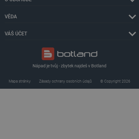
VĚDA
_lb
.botland.cz
Zavřením
prohlížeče
VÁŠ ÚČET
Nápad je tvůj - zbytek najdeš v Botland
Mapa stránky
Zásady ochrany osobních údajů
© Copyright 2026
critData
botland.cz
9 minut
51 sekund