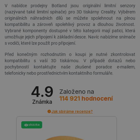
V nabídce prodejny Botland jsou originální limitní senzory
(nazývané také limitní spínače) pro 3D tiskárny Creality. Výběrem
__cf_bm
Cloudflare Inc.
29 minut
originálních náhradních dílů se můžete spolehnout na plnou
.heureka.group
58 sekund
kompatibilitu a zároveň spolehlivý provoz a dlouhou životnost.
Vybrané komponenty dostupné v této kategorii mají patici, která
umožňuje jejich připojení k základní desce. Navíc nabízíme snímače
s vodiči, které lze použít pro připojení.
Zásadách ochrany soukromí Google
Před konečným rozhodnutím o koupi je nutné zkontrolovat
kompatibilitu s vaší 3D tiskárnou. V případě dotazů nebo
pochybností kontaktujte naše zkušené poradce e-mailem,
telefonicky nebo prostřednictvím kontaktního formuláře.
_smvs
.botland.cz
59 minut
53 sekund
4.9
Založeno na
114 921
hodnocení
Známka
Jak sbíráme recenze?
VISITOR_PRIVACY_METADATA
YouTube
5 měsíců
.youtube.com
4 týdny
ukázka