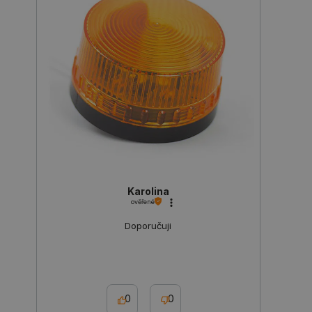
Karolina
PrestaShop-
.botland.cz
2 týdny 6
[abcdef0123456789]{32}
dní
ověřené
Doporučuji
isListDisplay
botland.cz
Zavřením
prohlížeče
0
0