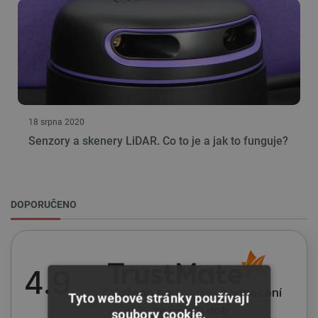
18 srpna 2020
Senzory a skenery LiDAR. Co to je a jak to funguje?
DOPORUČENO
4.9
Založeno na
114 922
hodnocení
Tyto webové stránky používají
ze všech dob
soubory cookie.