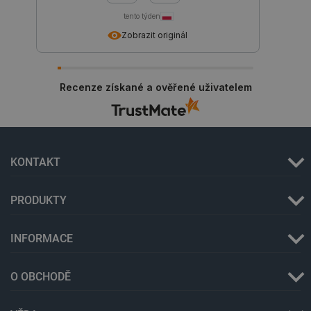
tento týden
Zobrazit originál
critCartData
botland.cz
9 minut
54 sekund
Recenze získané a ověřené uživatelem
KONTAKT
CookieScriptConsent
CookieScript
2 měsíce
botland.cz
4 týdny
PRODUKTY
INFORMACE
O OBCHODĚ