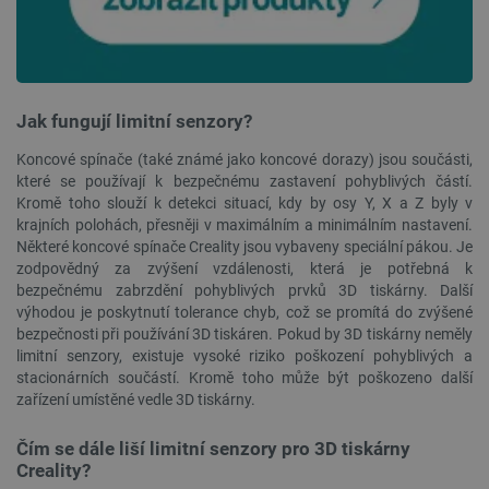
FUNKČNÍ SOUBORY
Jak fungují limitní senzory?
Nezbytně nutné soubory
Výkonové soubory
Soubory cílení
Funkční soubory
Koncové spínače (také známé jako koncové dorazy) jsou součásti,
které se používají k bezpečnému zastavení pohyblivých částí.
Nezbytně nutné soubory cookie umožňují základní
Kromě toho slouží k detekci situací, kdy by osy Y, X a Z byly v
funkce webových stránek, jako je přihlášení
krajních polohách, přesněji v maximálním a minimálním nastavení.
uživatele a správa účtu. Webové stránky nelze bez
nezbytně nutných souborů cookie správně
Některé koncové spínače Creality jsou vybaveny speciální pákou. Je
používat.
zodpovědný za zvýšení vzdálenosti, která je potřebná k
bezpečnému zabrzdění pohyblivých prvků 3D tiskárny. Další
Poskytovatel
/
Název
Vyprší
výhodou je poskytnutí tolerance chyb, což se promítá do zvýšené
Doména
bezpečnosti při používání 3D tiskáren. Pokud by 3D tiskárny neměly
udid
.botland.cz
4 týdny 2
limitní senzory, existuje vysoké riziko poškození pohyblivých a
dny
stacionárních součástí. Kromě toho může být poškozeno další
zařízení umístěné vedle 3D tiskárny.
Čím se dále liší limitní senzory pro 3D tiskárny
Creality?