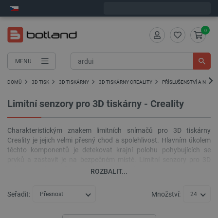
Expedujeme v pondělí
0
MENU
DOMŮ
3D TISK
3D TISKÁRNY
3D TISKÁRNY CREALITY
PŘÍSLUŠENSTVÍ A NÁHRA
Limitní senzory pro 3D tiskárny - Creality
Charakteristickým znakem limitních snímačů pro 3D tiskárny
Creality je jejich velmi přesný chod a spolehlivost. Hlavním úkolem
těchto komponentů je detekovat krajní polohu pohybujících se
prvků a zastavit je na bezpečném místě. Limitní senzory pro 3D
tiskárny navíc umožňují detekci krajní polohy os X, Y a Z.
ROZBALIT...
Seřadit:
Množství:
Přesnost
24